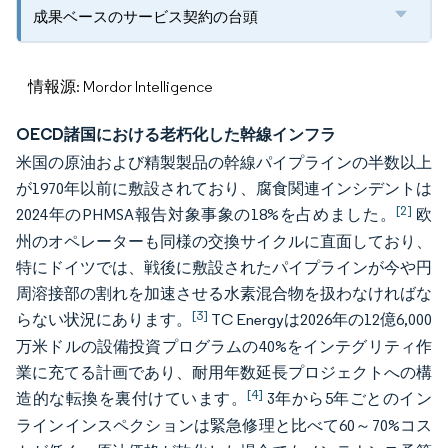
成果ベースのサービス契約の台頭
情報源: Mordor Intelligence
OECD諸国における老朽化した幹線インフラ
米国の原油および精製製品の幹線パイプラインの半数以上
が1970年以前に敷設されており、腐食関連インシデントは
[2]
2024年のPHMSA報告対象事象の18%を占めました。
欧
州のオペレーターも同様の交換サイクルに直面しており、
特にドイツでは、戦後に敷設されたパイプラインが今や円
周溶接部の割れを加速させる水素混合物を扱わなければな
[3]
らない状況にあります。
TC Energyは2026年の12億6,000
万米ドルの設備投資プログラムの40%をインテグリティ作
業に充てる計画であり、耐用年数延長プロジェクトへの構
[4]
造的な転換を裏付けています。
3年から5年ごとのイン
ラインインスペクションは緊急修理と比べて60～70%コス