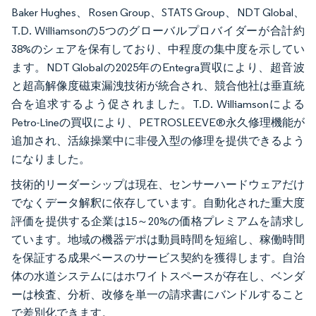
Baker Hughes、Rosen Group、STATS Group、NDT Global、
T.D. Williamsonの5つのグローバルプロバイダーが合計約
38%のシェアを保有しており、中程度の集中度を示してい
ます。NDT Globalの2025年のEntegra買収により、超音波
と超高解像度磁束漏洩技術が統合され、競合他社は垂直統
合を追求するよう促されました。T.D. Williamsonによる
Petro-Lineの買収により、PETROSLEEVE®永久修理機能が
追加され、活線操業中に非侵入型の修理を提供できるよう
になりました。
技術的リーダーシップは現在、センサーハードウェアだけ
でなくデータ解釈に依存しています。自動化された重大度
評価を提供する企業は15～20%の価格プレミアムを請求し
ています。地域の機器デポは動員時間を短縮し、稼働時間
を保証する成果ベースのサービス契約を獲得します。自治
体の水道システムにはホワイトスペースが存在し、ベンダ
ーは検査、分析、改修を単一の請求書にバンドルすること
で差別化できます。