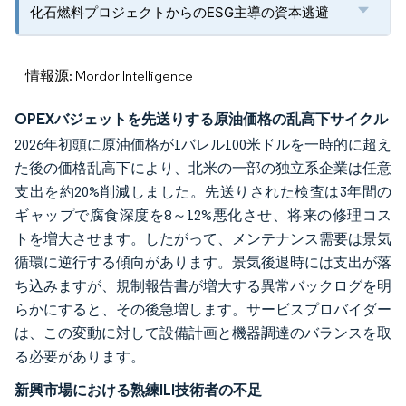
化石燃料プロジェクトからのESG主導の資本逃避
情報源: Mordor Intelligence
OPEXバジェットを先送りする原油価格の乱高下サイクル
2026年初頭に原油価格が1バレル100米ドルを一時的に超え
た後の価格乱高下により、北米の一部の独立系企業は任意
支出を約20%削減しました。先送りされた検査は3年間の
ギャップで腐食深度を8～12%悪化させ、将来の修理コス
トを増大させます。したがって、メンテナンス需要は景気
循環に逆行する傾向があります。景気後退時には支出が落
ち込みますが、規制報告書が増大する異常バックログを明
らかにすると、その後急増します。サービスプロバイダー
は、この変動に対して設備計画と機器調達のバランスを取
る必要があります。
新興市場における熟練ILI技術者の不足