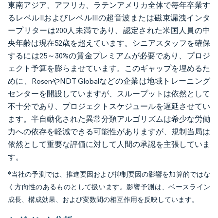
東南アジア、アフリカ、ラテンアメリカ全体で毎年卒業す
るレベルIIおよびレベルIIIの超音波または磁束漏洩インタ
ープリターは200人未満であり、認定された米国人員の中
央年齢は現在52歳を超えています。シニアスタッフを確保
するには25～30%の賃金プレミアムが必要であり、プロジ
ェクト予算を膨らませています。このギャップを埋めるた
めに、RosenやNDT Globalなどの企業は地域トレーニング
センターを開設していますが、スループットは依然として
不十分であり、プロジェクトスケジュールを遅延させてい
ます。半自動化された異常分類アルゴリズムは希少な労働
力への依存を軽減できる可能性がありますが、規制当局は
依然として重要な評価に対して人間の承認を主張していま
す。
*当社の予測では、推進要因および抑制要因の影響を加算的ではな
く方向性のあるものとして扱います。影響予測は、ベースライン
成長、構成効果、および変数間の相互作用を反映しています。