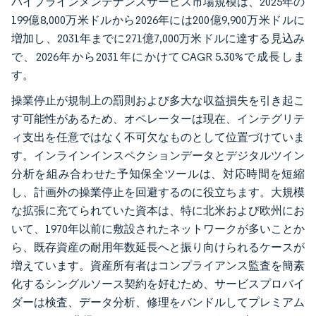
パイプラインメンテナンスサービス市場規模は、2025年の
199億8,000万米ドルから2026年には200億9,900万米ドルに
増加し、2031年までに271億7,000万米ドルに達する見込み
で、2026年から2031年にかけてCAGR 5.30%で成長しま
す。
操業停止が規制上の罰則および多大な収益損失を引き起こ
す可能性があるため、オペレーターは現在、インテグリテ
ィ支出を任意ではなく不可欠なものとして位置づけていま
す。インラインインスペクションデータとデジタルツイン
分析を組み合わせた予知保全ツールは、対応時間を短縮
し、計画外の操業停止を回避するのに役立ちます。大規模
な拡張に充てられていた資本は、特に北米および欧州にお
いて、1970年以前に敷設されたネットワークが多いことか
ら、既存資産の耐用年数延長へと振り向けられるケースが
増えています。資産所有者はコンプライアンス監査を簡素
化するシングルソース契約を好むため、サービスプロバイ
ダーは検査、データ分析、修理をバンドルしてプレミアム