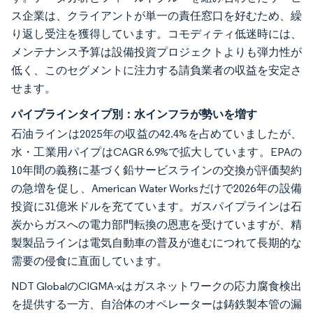
ス企業は、クライアントが単一の責任窓口を好むため、繰
り返し受注を獲得しています。コモディティ低迷時には、
メンテナンス予算は設備投資プロジェクトよりも弾力性が
低く、このセグメントに注力する請負業者の収益を安定さ
せます。
パイプラインタイプ別：水インフラが勢いを増す
石油ラインは2025年の収益の42.4%を占めていましたが、
水・工業用パイプはCAGR 6.9%で拡大しています。EPAの
10年間の義務に基づく鉛サービスラインの交換が評価契約
の急増を促し、American Water Worksだけで2026年の設備
投資に31億米ドルを充てています。ガスパイプラインは石
炭からガスへの電力部門転換の恩恵を受けていますが、精
製製品ラインは電気自動車の普及が進むにつれて長期的な
需要の侵食に直面しています。
NDT GlobalのCIGMA-xはガスネットワークの応力腐食検出
を提供する一方、自治体のオペレーターは鋳鉄製本管の漏