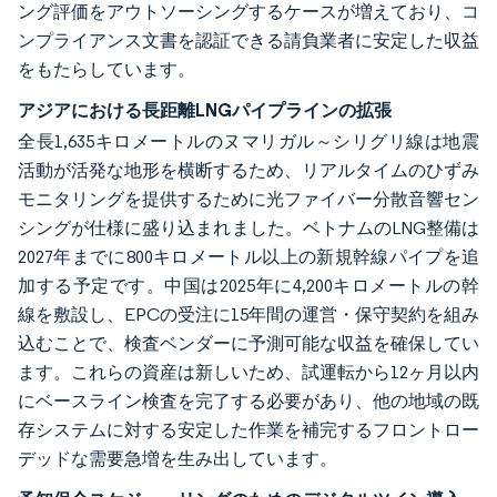
ング評価をアウトソーシングするケースが増えており、コ
ンプライアンス文書を認証できる請負業者に安定した収益
をもたらしています。
アジアにおける長距離LNGパイプラインの拡張
全長1,635キロメートルのヌマリガル～シリグリ線は地震
活動が活発な地形を横断するため、リアルタイムのひずみ
モニタリングを提供するために光ファイバー分散音響セン
シングが仕様に盛り込まれました。ベトナムのLNG整備は
2027年までに800キロメートル以上の新規幹線パイプを追
加する予定です。中国は2025年に4,200キロメートルの幹
線を敷設し、EPCの受注に15年間の運営・保守契約を組み
込むことで、検査ベンダーに予測可能な収益を確保してい
ます。これらの資産は新しいため、試運転から12ヶ月以内
にベースライン検査を完了する必要があり、他の地域の既
存システムに対する安定した作業を補完するフロントロー
デッドな需要急増を生み出しています。