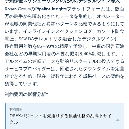
予知保全スケジューリングのためのデジタルツイン導入
Rosen GroupのPipeline Insightsプラットフォームは、数百
万の継手から匿名化されたデータを集約し、オペレーター
が地域の同業他社と異常パターンを比較できるようにして
います。インラインインスペクションログ、カソード防食
電圧、SCADAテレメトリを融合したデジタルツインは、
残存耐用年数を85～90%の精度で予測し、中東の国営石油
会社などの早期採用者の不要な掘削を40%削減します。リ
アルタイムの運転データを動的リスクモデルに投入できる
サービスプロバイダーは、回避されたダウンタイムを定量
化できるため、現在、複数年にわたる成果ベースの契約を
獲得しています。
制約要因の影響分析
*
OPEXバジェットを先送りする原油価格の乱高下サイ
クル