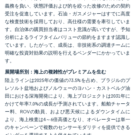
義務を負い、状態評価および的を絞った改修のための契約
受注を促進しています。石油・ガスメジャーはすでに高度
な検査技術を採用しており、高仕様の需要を牽引していま
す。自治体の購買担当者はコスト意識が高いですが、予知
分析によるライフタイムバリューの節約をますます認識し
ています。したがって、成長は、非技術系の調達チームに
明確な投資対効果の説明を行えるベンダーにかかっていま
す。
展開場所別：海上の複雑性がプレミアムを生む
陸上ラインは2025年の価値の73.5%を占め、ブラジルのプ
レソルト盆地およびノルウェーのヨハン・カストベルグ油
田における深海開発により、海上プロジェクトは2031年に
かけて年率7.0%の成長が予測されています。船舶チャータ
ー料、ROVの動員、および悪天候によるダウンタイムに
より、海上検査は4～6倍高価となり、オペレーターは単一
のキャンペーンで複数のセンサーモダリティを提供できる