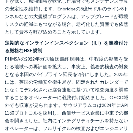
トが低く、原油価格が軟化した場合でもメンテナンス予算
の安定性を維持します。Enbridgeの5億米ドルのライン5ト
ンネルなどの大規模プログラムは、アップグレードが環境
リスクの軽減にもつながる場合、老朽化した資産でも依然
として資本を呼び込めることを示しています。
定期的なインラインインスペクション（ILI）を義務付け
る厳格なHSE規制
PHMSAの2022年ガス輸送最終規則は、中程度の影響を受
ける地域への再評価を拡大し、事実上、義務的検査の対象
となる米国のパイプライン延長を2倍にしました。2025年
には、英国の労働安全衛生局が、固定されたカレンダーで
はなくモデル化された腐食速度に基づいて検査頻度を調整
することをオペレーターに義務付け始めました。OECD域
外でも収束が見られます。サウジアラムコは2024年にAPI
1163プロトコルを採用し、西側サービス企業に中東での機
会を開きました。社内にインテグリティチームを持たない
オペレーターは、フルサイクルの検査およびエンジニアリ