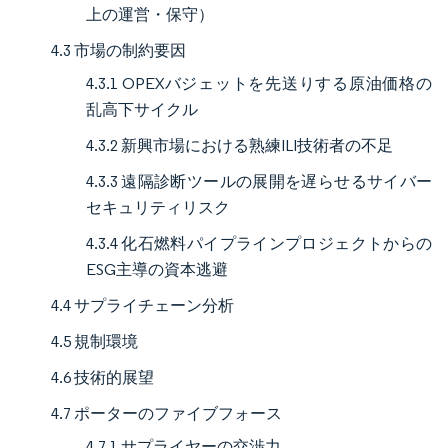
上の運営・保守）
4.3 市場の制約要因
4.3.1 OPEXバジェットを先送りする原油価格の
乱高下サイクル
4.3.2 新興市場における熟練ILI技術者の不足
4.3.3 遠隔診断ツールの展開を遅らせるサイバー
セキュリティリスク
4.3.4 化石燃料パイプラインプロジェクトからの
ESG主導の資本逃避
4.4 サプライチェーン分析
4.5 規制環境
4.6 技術的展望
4.7 ポーターのファイブフォース
4.7.1 サプライヤーの交渉力