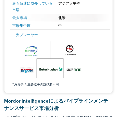
最も急速に成長している
アジア太平洋
市場
最大市場
北米
市場集中度
中
画像 © Mordor Intelligence。再利用にはCC BY 4.0の表示が必要です。
主要プレーヤー
*免責事項:主要選手の並び順不同
Mordor Intelligenceによるパイプラインメンテ
ナンスサービス市場分析