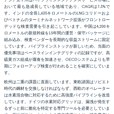
おいて最も急成長している地域であり、CAGRは7.3%で
す。インドの全長1,635キロメートルのLNGコリドーおよ
びベトナムのターミナルネットワーク拡張がフロントロー
デッドな検査需要を引き起こしています。中国は4,200キ
ロメートルの新規幹線を15年間の運営・保守パッケージに
組み込み、検査ベンダーを長期的な収益ストリームに固定
しています。パイプラインストックが新しいため、当面の
優先事項はベースラインインテグリティの記録ですが、高
硫黄ガス組成が腐食を加速させ、OECDシステムよりも早
期にフォローアップ検査が行われることを確実にしていま
す。
欧州は二重の課題に直面しています。東欧諸国はソビエト
時代の鋼材を交換しなければならず、西欧のオペレーター
は水素混合物に対応するために高強度パイプラインを改造
しています。ドイツの水素対応グリッドは、漏洩が発生す
るずっと前に脆化を特定する専門ツールを必要としていま