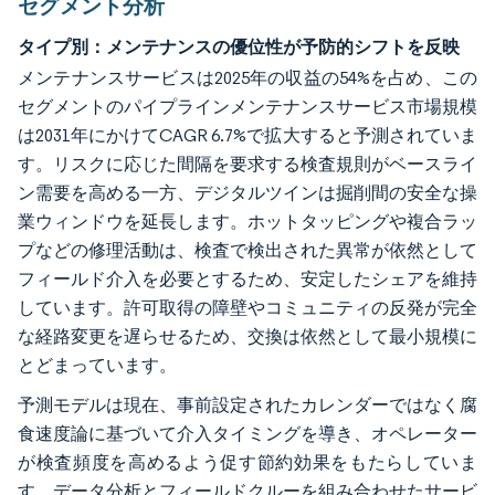
セグメント分析
タイプ別：メンテナンスの優位性が予防的シフトを反映
メンテナンスサービスは2025年の収益の54%を占め、この
セグメントのパイプラインメンテナンスサービス市場規模
は2031年にかけてCAGR 6.7%で拡大すると予測されていま
す。リスクに応じた間隔を要求する検査規則がベースライ
ン需要を高める一方、デジタルツインは掘削間の安全な操
業ウィンドウを延長します。ホットタッピングや複合ラッ
プなどの修理活動は、検査で検出された異常が依然として
フィールド介入を必要とするため、安定したシェアを維持
しています。許可取得の障壁やコミュニティの反発が完全
な経路変更を遅らせるため、交換は依然として最小規模に
とどまっています。
予測モデルは現在、事前設定されたカレンダーではなく腐
食速度論に基づいて介入タイミングを導き、オペレーター
が検査頻度を高めるよう促す節約効果をもたらしていま
す。データ分析とフィールドクルーを組み合わせたサービ