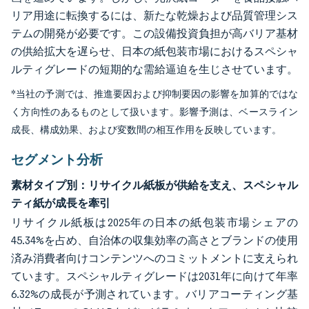
リア用途に転換するには、新たな乾燥および品質管理シス
テムの開発が必要です。この設備投資負担が高バリア基材
の供給拡大を遅らせ、日本の紙包装市場におけるスペシャ
ルティグレードの短期的な需給逼迫を生じさせています。
*当社の予測では、推進要因および抑制要因の影響を加算的ではな
く方向性のあるものとして扱います。影響予測は、ベースライン
成長、構成効果、および変数間の相互作用を反映しています。
セグメント分析
素材タイプ別：リサイクル紙板が供給を支え、スペシャル
ティ紙が成長を牽引
リサイクル紙板は2025年の日本の紙包装市場シェアの
45.34%を占め、自治体の収集効率の高さとブランドの使用
済み消費者向けコンテンツへのコミットメントに支えられ
ています。スペシャルティグレードは2031年に向けて年率
6.32%の成長が予測されています。バリアコーティング基