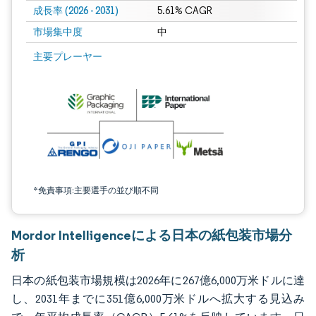
成長率 (2026 - 2031)
5.61% CAGR
市場集中度
中
画像 © Mordor Intelligence。再利用にはCC BY 4.0の表示が必要です。
主要プレーヤー
*免責事項:主要選手の並び順不同
Mordor Intelligenceによる日本の紙包装市場分
析
日本の紙包装市場規模は2026年に267億6,000万米ドルに達
し、2031年までに351億6,000万米ドルへ拡大する見込み