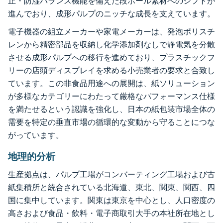
止・防湿バランス機能を備えた段ボール素材へのシフトが
進んでおり、成形パルプのニッチな成長を支えています。
電子機器の組立メーカーや家電メーカーは、発泡ポリスチ
レンから精密部品を収納し化学添加剤なしで静電気を分散
させる成形パルプへの移行を進めており、プラスチックフ
リーの店頭ディスプレイを求める小売業者の要求と合致し
ています。この非食品用途への展開は、紙ソリューション
が多様なカテゴリーにわたって厳格なパフォーマンス仕様
を満たせるという認識を強化し、日本の紙包装市場全体の
需要を特定の垂直市場の循環的な変動から守ることにつな
がっています。
地理的分析
生産拠点は、パルプ工場がコンバーティング工場および古
紙集積所と統合されている北海道、東北、関東、関西、四
国に集中しています。関東は東京を中心とし、人口密度の
高さおよび食品・飲料・電子商取引大手の本社所在地とし