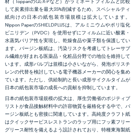
材（ToppanのGL-X-Pなど）がラミネートフィルムと比較
して炭素排出量を最大35%削減するため、スペシャルティ
紙向けの日本の紙包装市場規模は拡大しています。
Nippon PaperのSHIELDPLUSは、アルミニウムやポリ塩化
ビニリデン（PVDC）を使用せずにフィルムに近い酸素・
水蒸気バリア性を実現し、乾燥食品や菓子類を保護してい
ます。バージン板紙は、汚染リスクを考慮してトレーサブ
ル繊維が好まれる医薬品・化粧品分野での地位を維持して
います。成形パルプは規模は小さいながら、発泡ポリスチ
レンの代替を検討している電子機器メーカーの関心を集め
ています。ただし、供給制約と長い成形サイクルタイムが
日本の紙包装市場の成長への貢献を抑制しています。
日本の紙包装市場規模の拡大は、厚生労働省のポジティブ
リストが食品接触材料中の許容物質を厳格化する中で、バ
ージン板紙とも密接に関連しています。高純度クラフト紙
はクイックサービスレストランのラップ用にフッ素フリー
グリース耐性を備えるよう設計されており、特種東海製紙