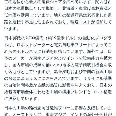
ての地位から最大の消費シェアを占めています。関西は西
日本の流通拠点として機能し、北海道・東北は森林資源と
低地価を活用しています。地方の都道府県は老朽化した道
路と運転手不足に悩まされており、輸送コストが増加して
います。
日本郵政の2,700億円（約19億米ドル）の自動化プログラ
ムは、ロボットソーターと電気自動車フリートによってこ
れらのボトルネック解消を目指しています。海外では、日
本のメーカーが東南アジアおよびインドで設備能力を拡大
し、国内市場の成熟を補いつつ地域の電子商取引機会を取
り込もうとしていますが、為替変動および中国の新興工場
の台頭によるリスクにさらされています。リサイクル基準
の自治体間格差が古紙の品質に影響を与えており、日本の
紙包装市場全体にわたる工場の繊維ブレンドとコスト構造
に波及しています。
日本の工場の輸出志向は繊維フローに影響を及ぼしていま
す。オーストラリア、東南アジア、インドの海外子会社が