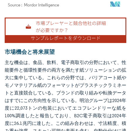
画像 © Mordor Intelligence。再利用にはCC BY 4.0の表示が必要です。
市場機会と将来展望
主な機会は、食品、飲料、電子商取引の分野において、性
能要件と循環性要件の両方を満たす紙ソリューションの拡
大に集中している。これらの分野では、バリアコート紙や
モノマテリアル紙のフォーマットがプラスチックラミネー
トと直接競合している。ブランドの取り組みや転換データ
はすでにこの方向性を示している。明治グループは2024年
度に22,073トンの包装においてエコフレンドリーな紙を
100%調達したと報告しており、B2C電子商取引は2024年
度に26.1兆円に達した。この組み合わせは、寸法精度、積
み重ね強度、スキャン可能な表面を含む、自動仕分けに適