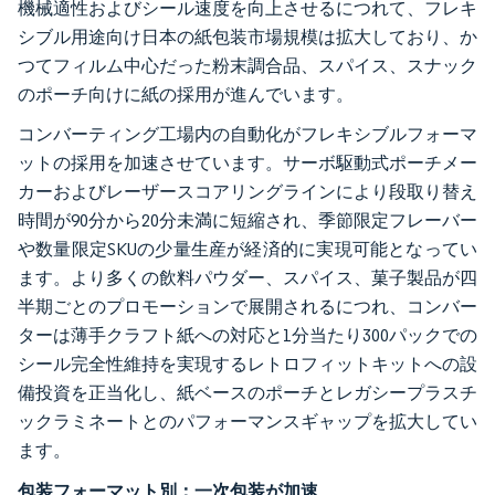
機械適性およびシール速度を向上させるにつれて、フレキ
シブル用途向け日本の紙包装市場規模は拡大しており、か
つてフィルム中心だった粉末調合品、スパイス、スナック
のポーチ向けに紙の採用が進んでいます。
コンバーティング工場内の自動化がフレキシブルフォーマ
ットの採用を加速させています。サーボ駆動式ポーチメー
カーおよびレーザースコアリングラインにより段取り替え
時間が90分から20分未満に短縮され、季節限定フレーバー
や数量限定SKUの少量生産が経済的に実現可能となってい
ます。より多くの飲料パウダー、スパイス、菓子製品が四
半期ごとのプロモーションで展開されるにつれ、コンバー
ターは薄手クラフト紙への対応と1分当たり300パックでの
シール完全性維持を実現するレトロフィットキットへの設
備投資を正当化し、紙ベースのポーチとレガシープラスチ
ックラミネートとのパフォーマンスギャップを拡大してい
ます。
包装フォーマット別：一次包装が加速