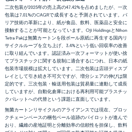
二次包装が2025年の売上高の47.42%を占めましたが、一次
包装は7.01%のCAGRで成長すると予測されています。バ
リア技術の革新により、紙が食品、飲料、医薬品と安全に
接触することが可能となっています。Oji HoldingsとNihon
Tetra Pakは無菌カートンを段ボール原紙に再生する国内リ
サイクルループを立ち上げ、3.4%という低い回収率の改善
に取り組んでいます。認証済み一次フォーマットが使い捨
てプラスチックに関する規制に適合するにつれ、日本の紙
包装市場規模は拡大しています。二次包装は店頭ディスプ
レイとして引き続き不可欠ですが、増分シェアの伸びは限
定的です。三次包装・輸送用包装は貿易量に連動して成長
していますが、自動化倉庫における再利用可能プラスチッ
クパレットへの代替という課題に直面しています。
無菌カートンリサイクルのアライアンスでは現在、ブロッ
クチェーンベースの梱包ベール追跡のパイロットが進んで
おり、繊維の産地証明と分離効率の信頼性を担保し、飲料