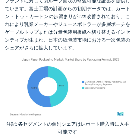
ブランドに対して閉ループ回収の監査可能な証拠を提供し
ています。富士工場の計画からの初期データでは、カート
ン・トゥ・カートンの歩留まりが12%改善されており、こ
れにより乳業メーカーやジュースボトラーが多層ポーチを
ゲーブルトップまたは分量包装用板紙へ切り替えるインセ
ンティブが生まれ、日本の紙包装市場における一次包装の
シェアがさらに拡大しています。
注記: 各セグメントの個別シェアはレポート購入時に入手
画像 © Mordor Intelligence。再利用にはCC BY 4.0の表示が必要です。
可能です