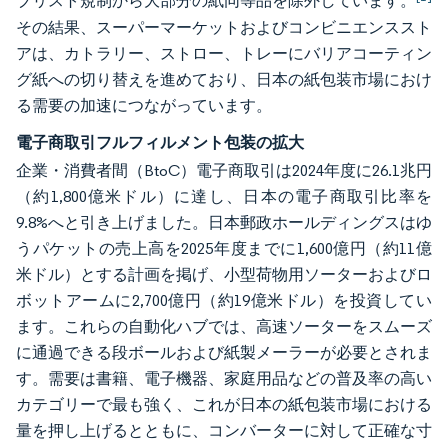
ブリスト規制から大部分の紙同等品を除外しています。
その結果、スーパーマーケットおよびコンビニエンススト
アは、カトラリー、ストロー、トレーにバリアコーティン
グ紙への切り替えを進めており、日本の紙包装市場におけ
る需要の加速につながっています。
電子商取引フルフィルメント包装の拡大
企業・消費者間（BtoC）電子商取引は2024年度に26.1兆円
（約1,800億米ドル）に達し、日本の電子商取引比率を
9.8%へと引き上げました。日本郵政ホールディングスはゆ
うパケットの売上高を2025年度までに1,600億円（約11億
米ドル）とする計画を掲げ、小型荷物用ソーターおよびロ
ボットアームに2,700億円（約19億米ドル）を投資してい
ます。これらの自動化ハブでは、高速ソーターをスムーズ
に通過できる段ボールおよび紙製メーラーが必要とされま
す。需要は書籍、電子機器、家庭用品などの普及率の高い
カテゴリーで最も強く、これが日本の紙包装市場における
量を押し上げるとともに、コンバーターに対して正確な寸