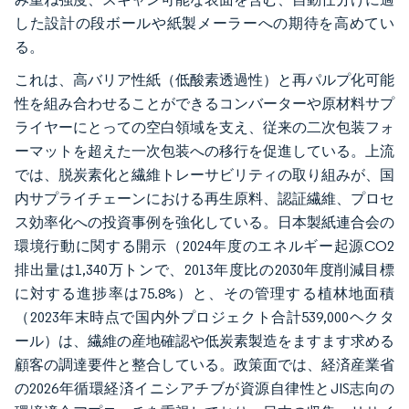
した設計の段ボールや紙製メーラーへの期待を高めてい
る。
これは、高バリア性紙（低酸素透過性）と再パルプ化可能
性を組み合わせることができるコンバーターや原材料サプ
ライヤーにとっての空白領域を支え、従来の二次包装フォ
ーマットを超えた一次包装への移行を促進している。上流
では、脱炭素化と繊維トレーサビリティの取り組みが、国
内サプライチェーンにおける再生原料、認証繊維、プロセ
ス効率化への投資事例を強化している。日本製紙連合会の
環境行動に関する開示（2024年度のエネルギー起源CO2
排出量は1,340万トンで、2013年度比の2030年度削減目標
に対する進捗率は75.8%）と、その管理する植林地面積
（2023年末時点で国内外プロジェクト合計539,000ヘクタ
ール）は、繊維の産地確認や低炭素製造をますます求める
顧客の調達要件と整合している。政策面では、経済産業省
の2026年循環経済イニシアチブが資源自律性とJIS志向の