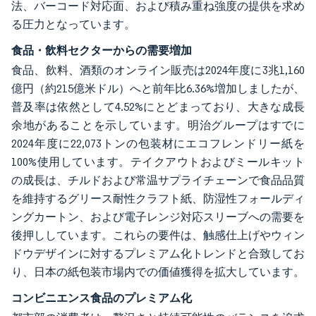
法、バーコード対応面、および積み重ね強度の提供を求め
る圧力となっています。
食品・飲料セクターからの需要増加
食品、飲料、酒類のオンライン販売は2024年度に3兆1,160
億円（約215億米ドル）へと前年比6.36%増加しましたが、
普及率は依然として4.52%にとどまっており、大きな成長
余地があることを示しています。明治グループはすでに
2024年度に22,073トンの包装材にエコフレンドリー紙を
100%使用しています。テイクアウトおよびミールキット
の成長は、チルドおよび常温サプライチェーンで食品品質
を維持するグリース耐性クラフト紙、防湿性フォールディ
ングカートン、および電子レンジ対応スリーブへの需要を
後押ししています。これらの要件は、触感仕上げやウィン
ドウデザインに対するプレミアム化トレンドと合致してお
り、日本の紙包装市場内での価値獲得を拡大しています。
コンビニエンス食品のプレミアム化