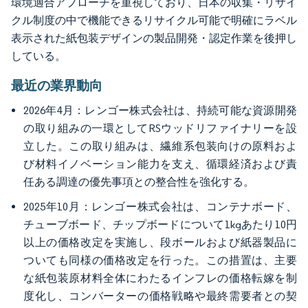
環境適合アプローチを重視しており、日本の収集・リサイ
クル制度の中で機能できるリサイクル可能で明確にラベル
表示された紙包装デザインの製品開発・認定作業を後押し
している。
最近の業界動向
2026年4月：レンゴー株式会社は、持続可能な資源開発
の取り組みの一環としてRSウッドリファイナリーを設
立した。この取り組みは、繊維系包装向けの原料およ
び材料イノベーション能力を支え、循環経済および責
任ある調達の優先事項との整合性を強化する。
2025年10月：レンゴー株式会社は、コンテナボード、
チューブボード、チップボードについて1kgあたり10円
以上の価格改定を実施し、段ボールおよび紙器製品に
ついても同様の価格改定を行った。この措置は、主要
な紙包装原材料全体にわたるインフレの価格転嫁を制
度化し、コンバーターの価格戦略や最終需要者との契