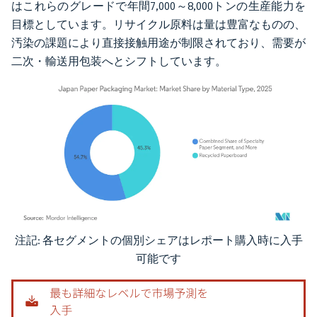
はこれらのグレードで年間7,000～8,000トンの生産能力を
目標としています。リサイクル原料は量は豊富なものの、
汚染の課題により直接接触用途が制限されており、需要が
二次・輸送用包装へとシフトしています。
注記: 各セグメントの個別シェアはレポート購入時に入手
画像 © Mordor Intelligence。再利用にはCC BY 4.0の表示が必要です。
可能です