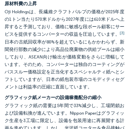
原材料費の上昇
Oji Holdingsは、長繊維クラフトパルプの価格が2025年度
の1トン当たり570米ドルから2027年度には610米ドルへ上
昇すると予測しており、価格に敏感な段ボール顧客にサー
[3]
ビスを提供するコンバーターの収益を圧迫しています。
日本の古紙回収率が80%を超えているにもかかわらず、新
聞発行部数の減少により高品位廃棄物の供給プールは縮小
しており、ASEAN向け輸出が価格変動をさらに増幅して
います。そのため、コンバーターは独自のコーティングが
パススルー価格設定を正当化するスペシャルティ紙へとシ
フトしていますが、日本の紙包装市場のコモディティセグ
メントは利益率の圧縮に直面しています。
グラフィック紙メーカーの設備稼働配分の縮小
グラフィック紙の需要は5年間で33%減少し、工場閉鎖お
よび設備転換が進んでいます。Nippon Paperはグラフィッ
ク生産を3工場に限定し、設備を包装用途に再展開する計
画を進めています。しかし、光沢紙コーターを食品接触バ