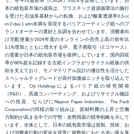
で、年平均成長率（CAGR）5.61%を反映しています。日
本の紙包装市場の成長は、プラスチック資源循環法の施行
を受けた石油系基材からの転換、および酸素透過率0.5 cc
m-2 day-1 atm未満を実現するバリアコーティング紙へのブ
ランドオーナーの選好と歩調を合わせています。消費者向
け宅配便量が2024年度のオンライン小売売上高の前年比
5.1%増加とともに増大する中、電子商取引（Eコマース）
の需要が日本の紙包装市場を後押ししています。国内回収
率が80%超を記録する古紙インフラがリサイクル紙板の供
給を支えており、モノマテリアル設計の優位性を活かした
スペシャルティグレードが高付加価値ニッチを取り込んで
います。Oji Holdingsによるバリア紙の研究開発
（R&D）、高速コンバーティング、およびリサイクル施設
への投資、ならびにNippon Paper Industries、The Pack
Corporationの同様の取り組みは、原材料費の上昇と労働
力制約が高まる中での守勢・攻勢両面の競争戦略を示して
います。全体として、日本の紙包装市場は規制、技術、お
よび消費者行動の変化を背景に複数年にわたる追い風を享