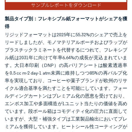
製品タイプ別：フレキシブル紙フォーマットがシェアを獲
得
リジッドフォーマットは2025年に55.32%のシェアで売上を
リードしましたが、モノマテリアルポーチおよびラップが
プラスチックラミネートを代替するにつれて、フレキシブ
ル紙は2031年に向けて年率6.64%の成長が見込まれていま
す。大日本印刷（DNP）の高バリアシートは酸素透過率
を0.5 cc m-2 day-1 atm未満に維持しつつ85%の再パルプ化
率を実現しており、コーヒーや菓子ブランドが欧州のリサ
イクル適合基準を満たすことを可能にしています。フォー
ルディングカートンはプレミアム化の恩恵を受けており、
エンボス加工や多面構造が1ユニット当たりの価値を高め
ています。段ボール箱はコモディティ化の圧力に直面して
いますが、大型・補強タイプは工業製品輸出においてプレ
ミアムを獲得しています。ヒートシール性コーティングが