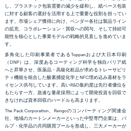
し、プラスチック包装需要の減少を緩和し、紙ベース包装
に対する顧客の選好を活用する上で重要な役割を担ってい
ます。市場シェア獲得に向け、ベンダー各社は製品ライン
の拡充、コラボレーション・買収への関与、そして持続可
能性を核心とした事業モデルの戦略的見直しを進めていま
す。
多角化した印刷事業者であるToppanおよび大日本印刷
（DNP）は、深度あるコーティング科学を独自バリア紙
へと昇華させ、医薬品・高級化粧品が求めるトレーサビリ
ティ機能を統合した酸素捕捉化学とNFC埋め込み基材をラ
イセンス供与しています。高いR&D集約度は先行者優位を
もたらす一方、急速な量産採用によって開発投資を回収で
きなければ資本回収のハードルも高まります。
The Pack Corporation、Rengoのコンバーティング関連会
社、地域のカートンメーカーといった中堅専門企業は、パ
ルプ・化学品の共同購買プールを形成し、三大メーカーが