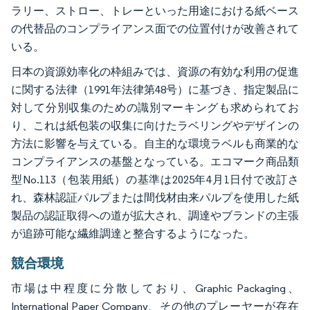
ラリー、ストロー、トレーといった用途における紙ベース
の代替品のコンプライアンス面での位置付けが改善されて
いる。
日本の資源効率化の枠組みでは、資源の有効な利用の促進
に関する法律（1991年法律第48号）に基づき、指定製品に
対して分別収集のための識別マーキングも求められてお
り、これは紙包装の収集に向けたラベリングやデザインの
方法に影響を与えている。自主的な環境ラベルも商業的な
コンプライアンスの基盤となっている。エコマーク商品類
型No.113（包装用紙）の基準は2025年4月1日付で改訂さ
れ、森林認証パルプまたは間伐材由来パルプを使用した紙
製品の認証取得への道が拡大され、調達やブランドの主張
が追跡可能な繊維調達と整合するようになった。
競合環境
市場は中程度に分散しており、Graphic Packaging、
International Paper Company、その他のプレーヤーが存在