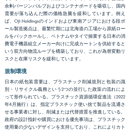
余剰バージンパルプおよびコンテナボードを吸収し、国内
需要が落ち込んだ際の価格急騰を緩和しています。例え
ば、Oji Holdingsのインドおよび東南アジアにおける段ボ
ール製造拠点は、最繁忙期には北海道の工場から原紙ロー
ルをバックホールし、ベトナムやタイで操業する日本の消
費電子機器組立メーカー向けに完成カートンを供給すると
いう双方向物流ループを構築しており、これが為替変動リ
スクと在庫リスクを緩和しています。
規制環境
日本の紙包装需要は、プラスチック削減規則と包装の識
別・リサイクル義務という2つの並行した政策の流れによ
って形作られている。プラスチック資源循環促進法（2022
年4月施行）は、指定プラスチック使い捨て製品を流通さ
せる事業者に対し、削減または代替措置を推進している。
政府の設計指針や購買における優先事項は、プラスチック
使用量の少ないデザインを支持しており、これによりカト