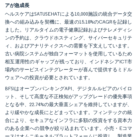
アが急成長
ヘルスケアはSATUSEHATによる10,000施設の統合データ交
換への組み込みを契機に、最速の15.18%のCAGRを記録し
ました。リアルタイムの電子健康記録およびテレメディシ
ンの予約は、クラウドホスティング、サイバーセキュリテ
ィ、およびアナリティクスへの需要を下支えしています。
古い病院システムが独自フォーマットを使用しているため
相互運用性のギャップが残っており、インドネシアICT市
場内のサービスインテグレーターが喜んで提供するミドル
ウェアへの投資が必要とされています。
BFSIはオープンバンキングAPI、デジタルルピアのパイロ
ット、そして高度な不正検知がアップグレードの優先事項
となる中、22.74%の最大垂直シェアを維持していますが、
より緩やかな成長にとどまっています。フィンテックの統
合により、セキュアなインフラに多額の投資をする資本力
のある企業への競争が絞り込まれています。小売・Eコマ
ースはオムニチャネルプラットフォームに投資し、製造業