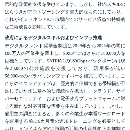
示的な政策的支援を受けています。しかし、社内スキルの
ばらつきがアウトソーシングを魅力的なものにしており、
これがインドネシアICT市場内でのサービス収益の持続的
な二桁成長を説明しています。
政府によるデジタルスキルおよびインフラ推進
デジタルタレント奨学金制度は2018年から2024年の間に
100万人の卒業生を輩出し、2025年にはさらに100,000人を
目標としています。SATRIA-1の150Gbpsバックボーンは現
在30,000の公共施設を支援しており、活用率が低い
36,000kmのパラパリングファイバーを補完しています。こ
れらのイニシアティブは、歴史的に信頼できる帯域幅が不
足していた州に基本的な接続性を拡大し、クラウド、サイ
バーセキュリティ、および電子政府プラットフォームに対
する新たな対応可能な需要を生み出しています。しかし、
雇用主の調査によると、多くの卒業生が本番ワークロード
を運用する前に6カ月間の追加トレーニングを必要として
おり、インドネシアICT市場の近期の生産性向上を抑制す