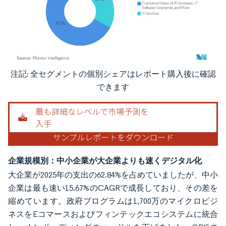
注記: 全セグメントの個別シェアはレポート購入後に確認
画像 © Mordor Intelligence。再利用にはCC BY 4.0の表示が必要です。
できます
企業規模別：中小企業が大企業よりも速くデジタル化
大企業が2025年の支出の62.84%を占めていましたが、中小
企業は最も速い15.67%のCAGRで成長しており、その差を
縮めています。政府プログラムは1,700万のマイクロビジ
ネスをEコマースおよびフィンテックエコシステムに統合