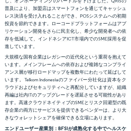
し、オンボーディングのハードルを下げました。QRISの
普及により、加盟店はスマートフォンを通じてキャッシュ
レス決済を受け入れることができ、POSシステムへの初期
投資を節約できます。ローコードプラットフォームはアプ
リケーション開発をさらに民主化し、希少な開発者への依
存を低減して、インドネシアICT市場内でのSME採用を促
進しています。
大規模な国有企業はレガシーの近代化という重荷を抱えて
います。メインフレームへの依存および複雑なコンプライ
アンス層が移行ロードマップを複数年にわたって延ばして
います。Telkom Indonesiaのファイバー分社化は資本をク
ラウドおよびセキュリティへと再配分していますが、組織
再編は社内ITのアップグレードを遅延させる可能性があり
ます。高速クラウドネイティブのSMEとリスク回避型の既
存企業の両方にサービスを提供できるベンダーは、より大
きなウォレットシェアを確保できる立場にあります。
エンドユーザー産業別：BFSIが成熟化する中でヘルスケ