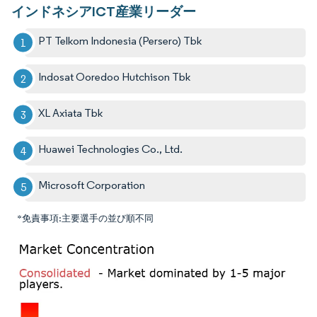
インドネシアICT産業リーダー
PT Telkom Indonesia (Persero) Tbk
Indosat Ooredoo Hutchison Tbk
XL Axiata Tbk
Huawei Technologies Co., Ltd.
Microsoft Corporation
*免責事項:主要選手の並び順不同