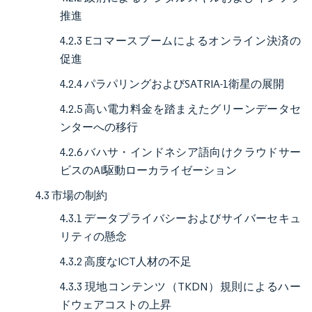
推進
4.2.3 Eコマースブームによるオンライン決済の
促進
4.2.4 パラパリングおよびSATRIA-1衛星の展開
4.2.5 高い電力料金を踏まえたグリーンデータセ
ンターへの移行
4.2.6 バハサ・インドネシア語向けクラウドサー
ビスのAI駆動ローカライゼーション
4.3 市場の制約
4.3.1 データプライバシーおよびサイバーセキュ
リティの懸念
4.3.2 高度なICT人材の不足
4.3.3 現地コンテンツ（TKDN）規則によるハー
ドウェアコストの上昇