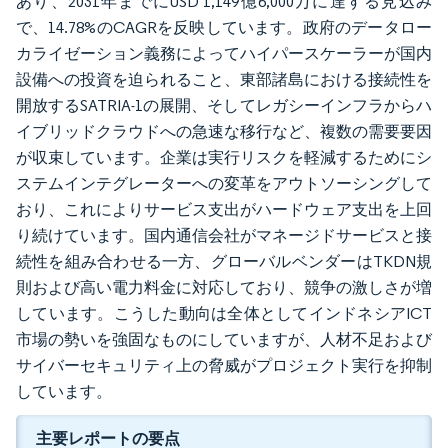
あり、2031年までにUSD 1,149億6,000万に達する見込み
で、14.78%のCAGRを反映しています。政府のデータロー
カライゼーション義務によってハイパースケーラーが国内
設備への投資を迫られること、東部諸島における接続性を
開放するSATRIA-1の展開、そしてレガシーインフラからハ
イブリッドクラウドへの急速な移行など、複数の需要要因
が収束しています。企業は実行リスクを軽減するためにシ
ステムインテグレーターへの変革をアウトソーシングして
おり、これによりサービス支出がハードウェア支出を上回
り続けています。国内通信会社がマネージドサービスと接
続性を組み合わせる一方、グローバルベンダーはTKDN規
則および高い電力料金に対応しており、競争の激しさが増
しています。こうした動向は全体としてインドネシアICT
市場の勢いを強固なものにしていますが、人材不足および
サイバーセキュリティ上の脅威がプロジェクト実行を抑制
しています。
主要レポートの要点