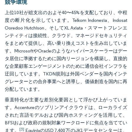
競争環境
上位10社が総支出のおよそ40〜45%を支配しており、中程
度の断片化を示しています。Telkom Indonesia、Indosat
Ooredoo Hutchison、そしてXL Axiata・スマートフレンエ
ンティティは接続性、クラウド、マネージドセキュリティ
をまとめて提供し、高い乗り換えコストを生み出していま
す。MicrosoftやOracleのようなハイパースケーラーはデー
タ居住に準拠するために国内リージョンを構築し、直接的
な企業顧客エンゲージメントのために通信会社インフラを
迂回しています。TKDN規則は外国ベンダーを国内インテ
グレーターとの合弁事業へと誘導し、価値創造を国内に再
分配しています。
垂直特化が主要な差別化要因として浮かび上がっていま
す。Accentureのソブリンアイクラウドは、ローカライズ
された言語モデルおよび国内ホスティングを活用して、
BFSIおよび政府の規制対象ワークロードに焦点を当ててい
[3]
ます。
EquinixのUSD 7,400万のJK1データセンターは、