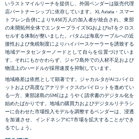
いラストマイルリーチを提供し、外国ベンダーは販売代理
店パートナーシップに依存しています。XL Axiata・スマー
トフレン合併により9,450万人の加入者が統合され、東部
の未開拓州全体でエンタープライズ5GおよびIoTをクロス
セルする体制が整いました。バタムは海底ケーブルへの近
接性および免税制度によりハイパースケーラーを誘致する
地域データセンターノードとして自らを位置づけていま
す。それにもかかわらず、ジャワ島外での人材不足および
物流上のハードルが採用速度を抑制しています。
地域格差は依然として顕著です。ジャカルタがAIコパイロ
ットおよび高度なアナリティクスのパイロットを進めてい
る一方、東部諸島のSMEはようやく請求書のデジタル化を
始めたばかりです。地域の購買力およびデジタルリテラシ
ーに合わせた市場投入モデルを調整するベンダーは、浸透
を加速させ、インドネシアICT市場を拡大することができ
るでしょう。