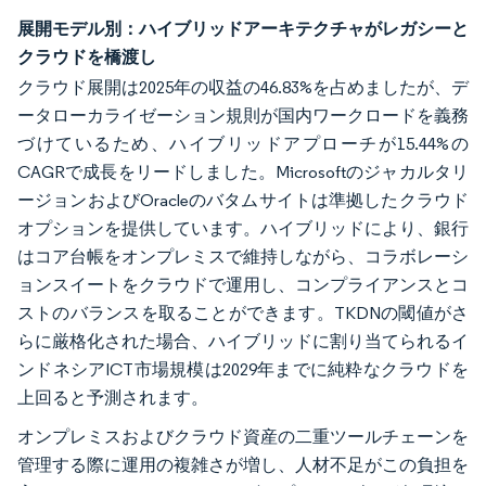
展開モデル別：ハイブリッドアーキテクチャがレガシーと
クラウドを橋渡し
クラウド展開は2025年の収益の46.83%を占めましたが、デ
ータローカライゼーション規則が国内ワークロードを義務
づけているため、ハイブリッドアプローチが15.44%の
CAGRで成長をリードしました。Microsoftのジャカルタリ
ージョンおよびOracleのバタムサイトは準拠したクラウド
オプションを提供しています。ハイブリッドにより、銀行
はコア台帳をオンプレミスで維持しながら、コラボレーシ
ョンスイートをクラウドで運用し、コンプライアンスとコ
ストのバランスを取ることができます。TKDNの閾値がさ
らに厳格化された場合、ハイブリッドに割り当てられるイ
ンドネシアICT市場規模は2029年までに純粋なクラウドを
上回ると予測されます。
オンプレミスおよびクラウド資産の二重ツールチェーンを
管理する際に運用の複雑さが増し、人材不足がこの負担を