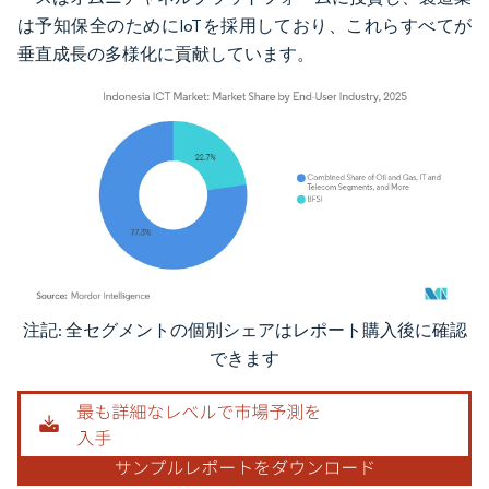
は予知保全のためにIoTを採用しており、これらすべてが
垂直成長の多様化に貢献しています。
注記: 全セグメントの個別シェアはレポート購入後に確認
画像 © Mordor Intelligence。再利用にはCC BY 4.0の表示が必要です。
できます