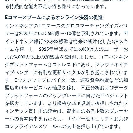
る持続的な能力不足が浮き彫りになっています。
Eコマースブームによるオンライン決済の促進
インドネシアのEコマースのグロスマーチャンダイズバリ
[1]
ューは2025年にUSD 650億〜710億と予測されています。
インドネシア銀行のQRIS標準は従来の断片化したQRスキ
ームを統一し、2025年半ばまでに6,000万人のユーザーお
よび4,000万以上の加盟店を登録しました。コアバンキン
グプラットフォームはストレス下にあり、クラウドネイテ
ィブベンダーに有利な更新サイクルが引き起こされていま
す。Eウォレットプロバイダーは、運転資金融資などの加
盟店向けサービスへと軸足を移し、不正分析およびデータ
プラットフォームのアップグレードに向けたITバジェット
を拡大しています。より厳格なOJK規則に後押しされたフ
ィンテック貸し手の統合は、資本力のある少数のプレーヤ
ーへの資本集中をもたらし、サイバーセキュリティおよび
コンプライアンスツールへの支出を押し上げています。