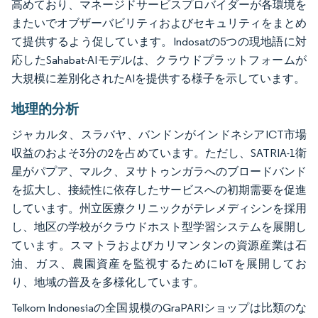
高めており、マネージドサービスプロバイダーが各環境を
またいでオブザーバビリティおよびセキュリティをまとめ
て提供するよう促しています。Indosatの5つの現地語に対
応したSahabat-AIモデルは、クラウドプラットフォームが
大規模に差別化されたAIを提供する様子を示しています。
地理的分析
ジャカルタ、スラバヤ、バンドンがインドネシアICT市場
収益のおよそ3分の2を占めています。ただし、SATRIA-1衛
星がパプア、マルク、ヌサトゥンガラへのブロードバンド
を拡大し、接続性に依存したサービスへの初期需要を促進
しています。州立医療クリニックがテレメディシンを採用
し、地区の学校がクラウドホスト型学習システムを展開し
ています。スマトラおよびカリマンタンの資源産業は石
油、ガス、農園資産を監視するためにIoTを展開してお
り、地域の普及を多様化しています。
Telkom Indonesiaの全国規模のGraPARIショップは比類のな