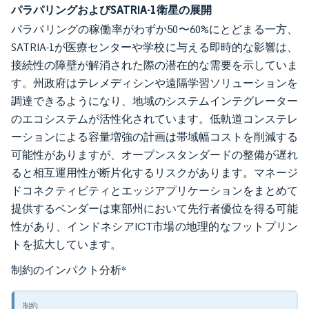
パラパリングおよびSATRIA-1衛星の展開
パラパリングの稼働率がわずか50〜60%にとどまる一方、
SATRIA-1が医療センターや学校に与える即時的な影響は、
接続性の障壁が解消された際の潜在的な需要を示していま
す。州政府はテレメディシンや遠隔学習ソリューションを
調達できるようになり、地域のシステムインテグレーター
のエコシステムが活性化されています。低軌道コンステレ
ーションによる容量増強の計画は帯域幅コストを削減する
可能性がありますが、オープンスタンダードの整備が遅れ
ると相互運用性が断片化するリスクがあります。マネージ
ドコネクティビティとエッジアプリケーションをまとめて
提供するベンダーは東部州において先行者優位を得る可能
性があり、インドネシアICT市場の地理的なフットプリン
トを拡大しています。
制約のインパクト分析
*