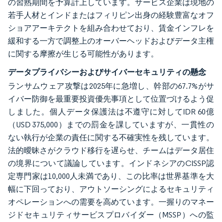
の習熟期間を予算計上しています。サービス企業は現地の
若手人材とインドまたはフィリピン出身の経験豊富なオフ
ショアアーキテクトを組み合わせており、賃金インフレを
緩和する一方で調整上のオーバーヘッドおよびデータ主権
に関する摩擦が生じる可能性があります。
データプライバシーおよびサイバーセキュリティの懸念
ランサムウェア攻撃は2025年に急増し、幹部の67.7%がサ
イバー防御を最重要投資優先事項として位置づけるよう促
しました。個人データ保護法は不遵守に対してIDR 60億
（USD 375,000）までの罰金を課していますが、一貫性の
ない執行が企業の責任に関する不確実性を残しています。
法的曖昧さがクラウド移行を遅らせ、チームはデータ居住
の境界について議論しています。インドネシアのCISSP認
定専門家は10,000人未満であり、この比率は世界基準を大
幅に下回っており、アウトソーシングによるセキュリティ
オペレーションへの需要を高めています。一握りのマネー
ジドセキュリティサービスプロバイダー（MSSP）への監