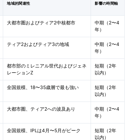
地域的関連性
影響の時間軸
大都市圏およびティア2中核都市
中期（2〜4
年）
ティア2およびティア3の地域
中期（2〜4
年）
都市部のミレニアル世代およびジェネ
短期（2年
レーションZ
以内）
全国規模、18〜35歳層で最も強い
短期（2年
以内）
大都市圏、ティア2への波及あり
中期（2〜4
年）
全国規模、IPLは4月〜5月がピーク
短期（2年
以内）