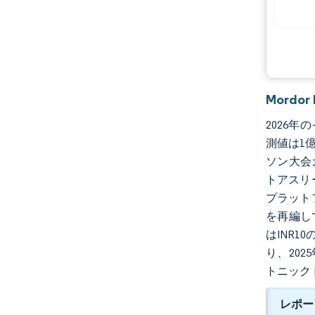
Mordo
2026年
測値は1億
ソン大会
トアスリ
プラット
を再編し
はINR
り、202
トニック
レポー