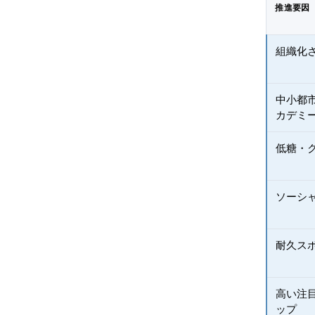
推進要因
組織化
中小都
カデミ
低糖・
ソーシ
耐久ス
高い注
ップ