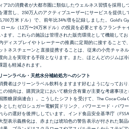
ィア2の消費者が大都市圏に類似したウェルネス習慣を採用しつ
を運営し、250万人のアクティブユーザーにサービスを提供してお
,700万米ドル）で、前年比34%増を記録しました。Gold's
〜2クロール（12万〜24万米ドル）の投資を必要とするフランチャ
ます。これらの施設は管理された販売環境として機能しており、月額I
内ディスプレイやトレーナーの推薦に定期的に接することで
ットネスチェーンと直接提携することは、従来の小売チャネル
度向上を実現する手段となります。また、ほとんどのジムは冷
課題も軽減されます。
リーンラベル・天然水分補給処方へのシフト
消費者はクリーンラベル飲料をますます好むようになっており
この傾向は、購買決定において糖分含有量が主要な考慮事項とな
際糖尿病連合）。こうしたシフトを受けて、The Coca-Cola 
としたゼロシュガー電解質ドリンク、パワーエード・パワーウォーター
れらの選好を後押ししています。インド食品安全基準庁（FSSA
大型表示義務化は、赤または琥珀色の警告表示が付された製品
結果、ブランドはスクラロースやアスパルテームからステビア