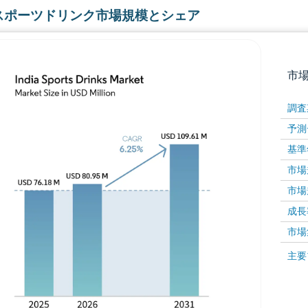
スポーツドリンク市場規模とシェア
市
調査
予測
基準
市場規
市場規
成長率 
画像 © Mordor Intelligence。再利用にはCC BY 4
市場
画像 ©
主要