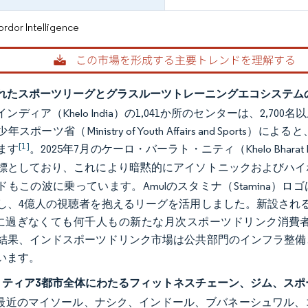
or Intelligence
れたスポーツリーグとグラスルーツトレーニングエコシステム
ンディア（Khelo India）の1,041か所のセンターは、2
年スポーツ省（Ministry of Youth Affairs and Sp
[1]
ます
。2025年7月のケーロ・バーラト・ニティ（Khelo Bhar
標としており、これにより暗黙的にアイソトニックおよびハイ
もこの波に乗っています。Amulのスタミナ（Stamina）ロゴ
し、4億人の視聴者を抱えるリーグを活用しました。新設される
%に過ぎなくても何千人もの新たな月次スポーツドリンク消費
結果、インドスポーツドリンク市場は公共部門のインフラ整備
います。
・ティア3都市全体にわたるフィットネスチェーン、ジム、スポ
.fitの最近のマイソール、ナシク、インドール、ブバネーシュ