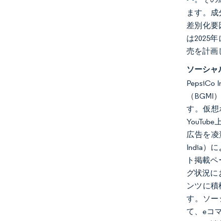
ます。成
差別化要因
は2025
売を計画
ソーシャ
Pepsi
（BGM
す。仮想
YouT
広告を凌駕
Indi
ト掲載ペ
グ状況に
ンツに積
す。ソー
て、eコ