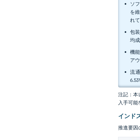
ソフ
を維
れ
包装
均成
機能
アウ
流通
6.
注記：本レ
入手可能
インド
推進要因