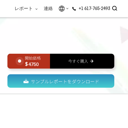
レポート
連絡
+1 617-765-2493
4750