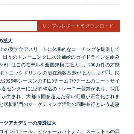
の拡大
,700名以上の奨学金アスリートに体系的なコーチングを提供して
orts）によると、日々のトレーニングに水分補給のガイドラインを組み
at Niti）はこのモデルを全国規模に拡大し、200万件の才能
[2]
ポトニックドリンクの潜在顧客基盤が拡大します
。民
は2025年シーズンのIPL10チーム中9チームのコートサイ
各センターには約250名のトレーニー登録があり、採用
者が生まれ、大都市圏を超えた深い流通が正当化されま
と民間部門のマーケティング活動の同時並行という恩恵
ーツアカデミーの浸透拡大
ワル、コインバトール、ビシャーカパトナム、スーラトへの展