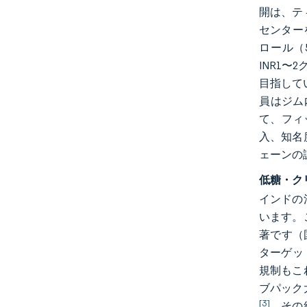
開は、テ
センター
ロール（5
INR1
目指してい
員はジム
て、フィ
入、知名
ェーンの
低糖・ク
インドの
います。
著です（国
ターゲット
規制もこ
ブパック
[3]
。その