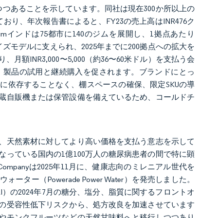
つあることを示しています。同社は現在300か所以上の
り、年次報告書によると、FY23の売上高はINR476ク
 Gymインドは75都市に140のジムを展開し、1拠点あたり
イズモデルに支えられ、2025年までに200拠点への拡大を
NR3,000〜5,000（約36〜60米ドル）を支払う会
、製品の試用と継続購入を促されます。ブランドにとっ
に依存することなく、棚スペースの確保、限定SKUの導
蔵自販機または保管設備を備えているため、コールドチ
、天然素材に対してより高い価格を支払う意志を示して
っている国内の1億100万人の糖尿病患者の間で特に顕
Companyは2025年11月に、健康志向のミレニアル世代を
（Powerade Power Water）を発売しました。
I）の2024年7月の糖分、塩分、脂質に関するフロントオ
の受容性低下リスクから、処方改良を加速させています
やモンクフルーツなどの天然甘味料へと移行しつつあり