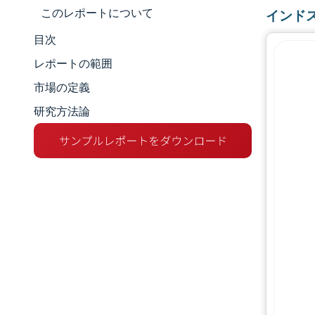
このレポートについて
インド
目次
市場規模とシェア
レポートの範囲
市場分析
市場の定義
研究方法論
トレンドとインサイト
セグメント分析
地理分析
競争環境
主要プレーヤー
業界の動向