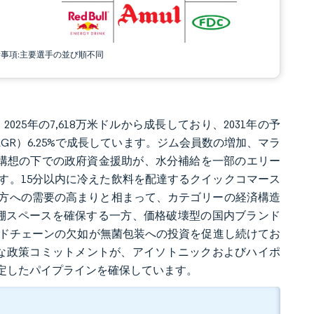
責事項:主要選手の並び順不同
025年の7,618万米ドルから成長しており、2031年の予
CAGR）6.25%で成長しています。ジム会員数の増加、マラ
ia）構想の下での政府資金援助が、水分補給を一部のエリー
す。15分以内に冷えた飲料を配達するクイックコマース
方への需要の高まりと相まって、カテゴリーの経済構造
て棚スペースを確保する一方、価格破壊型の国内ブランド
ールドチェーンの欠如が無菌包装への投資を促進し続けてお
ti）のような政策コミットメントが、アイソトニックおよびハイポ
定したパイプラインを確保しています。