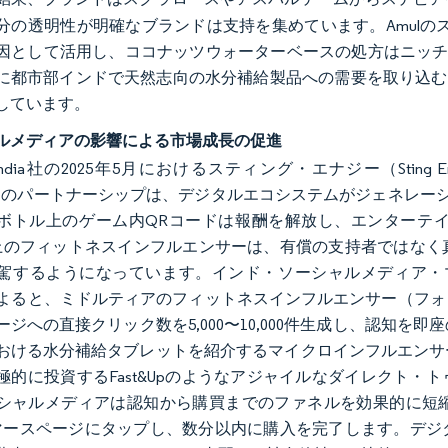
分の透明性が明確なブランドは支持を集めています。Amulのス
として活用し、ココナッツウォーターベースの処方はニッチな機会とし
年に都市部インドで天然志向の水分補給製品への需要を取り込むべく、
しています。
ルメディアの影響による市場成長の促進
Co India社の2025年5月におけるスティング・エナジー（St
I）のパートナーシップは、デジタルエコシステムがジェネレー
ボトル上のゲーム内QRコードは報酬を解放し、エンターテインメ
ube上のフィットネスインフルエンサーは、有償の支持者では
するようになっています。インド・ソーシャルメディア・マーケティング協会（S
a）によると、ミドルティアのフィットネスインフルエンサー（フォ
ージへの直接クリック数を5,000〜10,000件生成し、認知
おける水分補給タブレットを紹介するマイクロインフルエンサ
極的に投資するFast&Upのようなアジャイルなダイレクト・
シャルメディアは認知から購買までのファネルを効果的に短
マースページにタップし、数分以内に購入を完了します。デジ