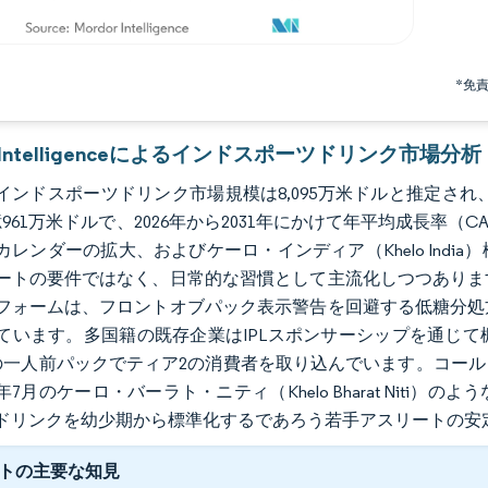
*免
r Intelligenceによるインドスポーツドリンク市場分析
のインドスポーツドリンク市場規模は8,095万米ドルと推定され、2
961万米ドルで、2026年から2031年にかけて年平均成長率（
カレンダーの拡大、およびケーロ・インディア（Khelo Ind
ートの要件ではなく、日常的な習慣として主流化しつつありま
フォームは、フロントオブパック表示警告を回避する低糖分処
ています。多国籍の既存企業はIPLスポンサーシップを通じ
10の一人前パックでティア2の消費者を取り込んでいます。コ
5年7月のケーロ・バーラト・ニティ（Khelo Bharat Ni
ドリンクを幼少期から標準化するであろう若手アスリートの安
トの主要な知見