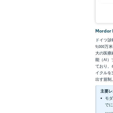
業界の動向
Mordo
ドイツ診断
9,000
大の医療
能（AI
ており、
イクルを
出す規制
主要レ
モダ
でに