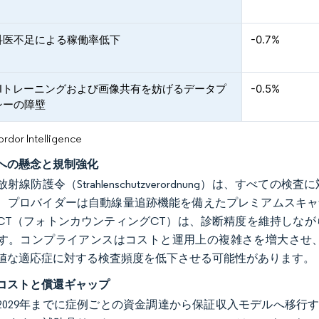
科医不足による稼働率低下
-0.7%
AIトレーニングおよび画像共有を妨げるデータプ
-0.5%
シーの障壁
or Intelligence
への懸念と規制強化
射線防護令（Strahlenschutzverordnung）は、す
プロバイダーは自動線量追跡機能を備えたプレミアムスキャナーへの移行
CT（フォトンカウンティングCT）は、診断精度を維持しな
す。コンプライアンスはコストと運用上の複雑さを増大させ
値な適応症に対する検査頻度を低下させる可能性があります。
コストと償還ギャップ
2029年までに症例ごとの資金調達から保証収入モデルへ移行