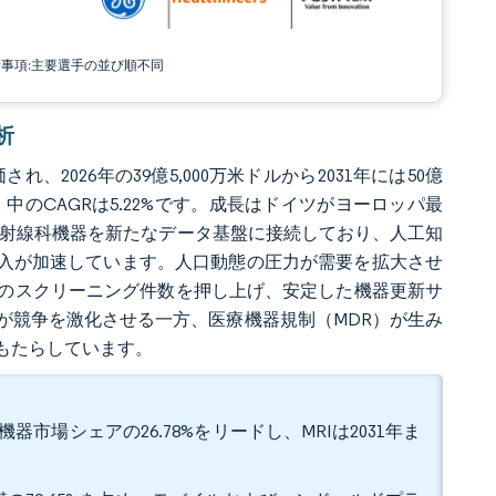
責事項:主要選手の並び順不同
析
、2026年の39億5,000万米ドルから2031年には50億
年）中のCAGRは5.22%です。成長はドイツがヨーロッパ最
が放射線科機器を新たなデータ基盤に接続しており、人工知
導入が加速しています。人口動態の圧力が需要を拡大させ
科のスクリーニング件数を押し上げ、安定した機器更新サ
が競争を激化させる一方、医療機器規制（MDR）が生み
もたらしています。
市場シェアの26.78%をリードし、MRIは2031年ま