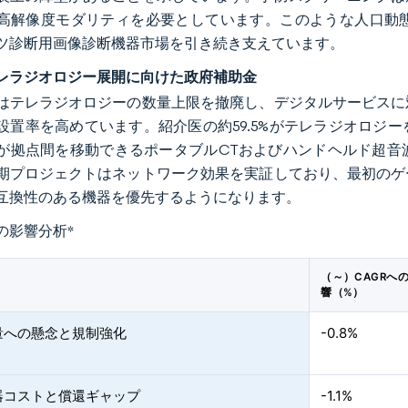
高解像度モダリティを必要としています。このような人口動
ツ診断用画像診断機器市場を引き続き支えています。
レラジオロジー展開に向けた政府補助金
はテレラジオロジーの数量上限を撤廃し、デジタルサービスに
設置率を高めています。紹介医の約59.5%がテレラジオロジ
が拠点間を移動できるポータブルCTおよびハンドヘルド超音
期プロジェクトはネットワーク効果を実証しており、最初のゲ
互換性のある機器を優先するようになります。
の影響分析
*
（～）CAGRへ
響（%）
量への懸念と規制強化
-0.8%
器コストと償還ギャップ
-1.1%