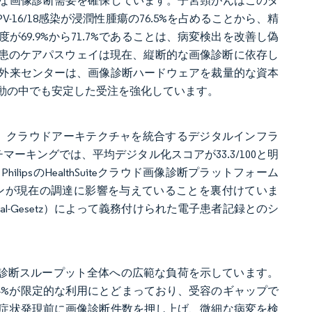
な画像診断需要を確保しています。子宮頸がんはこのダ
-16/18感染が浸潤性腫瘍の76.5%を占めることから、精
69.9%から71.7%であることは、病変検出を改善し偽
疾患のケアパスウェイは現在、縦断的な画像診断に依存し
外来センターは、画像診断ハードウェアを裁量的な資本
動の中でも安定した受注を強化しています。
、相互運用性、クラウドアーキテクチャを統合するデジタルインフラ
ンチマーキングでは、平均デジタル化スコアが33.3/100と明
psのHealthSuiteクラウド画像診断プラットフォーム
イプラインが現在の調達に影響を与えていることを裏付けていま
al-Gesetz）によって義務付けられた電子患者記録とのシ
り、診断スループット全体への広範な負荷を示しています。
0.4%が限定的な利用にとどまっており、受容のギャップで
症状発現前に画像診断件数を押し上げ、微細な病変を検