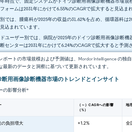
25年時点で、固定システムがドイツ診断用画像診断機器市場規模
フォームは2031年にかけて6.55%のCAGRで拡大すると見込
別では、腫瘍科が2025年の収益の31.62%を占め、循環器科は20
が見込まれています。
ドユーザー別では、病院が2025年のドイツ診断用画像診断機器
断センターは2031年にかけて6.24%のCAGRで拡大すると予
ポートの市場規模および予測値は、Mordor Intelligence
な最新のデータと洞察に基づいて更新されています。
診断用画像診断機器市場のトレンドとインサイト
ーの影響分析
*
ー
（～）CAGRへの影響
地
（%）
患の負担増大
+1.2%
全