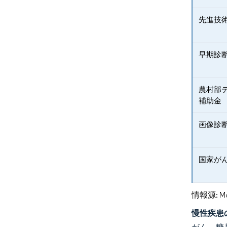
先進技
早期診
農村部
補助金
画像診
国家が
情報源: Mord
慢性疾患