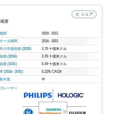
シェア
場概要
期間
2020 - 2031
データ期間
2026 - 2031
年の市場規模 (2025)
3.75 十億米ドル
模 (2026)
3.95 十億米ドル
模 (2031)
5.09 十億米ドル
(2026 - 2031)
.0の表示が必要です。
5.22% CAGR
集中度
中
 Mordor Intelligence。再利用にはCC BY 4.0の表示が必要です。
プレーヤー