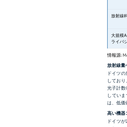
放射線
大規模
ライバ
情報源: Mord
放射線量
ドイツの放
しており、
光子計数
していま
は、低価
高い機器
ドイツが