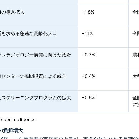
術の導入拡大
+1.8%
全
断を求める急速な高齢化人口
+1.1%
全
テレラジオロジー展開に向けた政府
+0.7%
農
断センターの民間投資による統合
+0.4%
大
んスクリーニングプログラムの拡大
+0.6%
全
に
or Intelligence
の負担増大