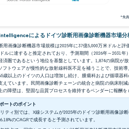
*免
r Intelligenceによるドイツ診断用画像診断機器市場分
用画像診断機器市場規模は2025年に37億5,000万米ドルと評価され
万米ドルに達すると推定されており、予測期間（2026年～2031
経済圏であるという地位を基盤としています。1,874の病院
）ソフトウェアが慢性的な放射線科医不足を補うことで、技術
65歳以上のドイツの人口は増加し続け、腫瘍科および循環器
支えています。民間画像診断チェーンの統合と病院の病床削減
上の障壁は、堅固な品質プロセスを維持するベンダーに報酬を
ポートのポイント
リティ別では、X線システムが2025年のドイツ診断用画像診断機器
6.18%のCAGRで成長すると予測されています。