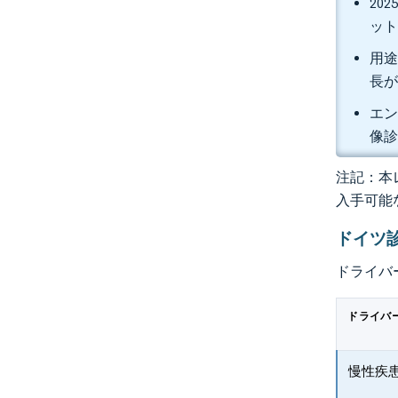
20
ット
用途
長
エン
像診
注記：本レ
入手可能
ドイツ
ドライバ
ドライバ
慢性疾