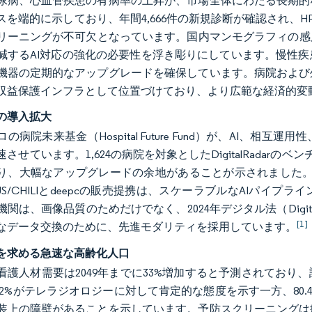
尿病、心血管疾患の有病率の上昇が、市場全体にわたる長期的
を端的に示しており、年間4,666件の新規診断が確認され、HPV
リーニングが不可欠となっています。国内マンモグラフィの感度が
減するAI対応の強化の必要性を浮き彫りにしています。慢性
機器の定期的なアップグレードを確保しています。病院および
収益保護インフラとして位置づけており、より広範な経済的変
の導入拡大
ロの病院未来基金（Hospital Future Fund）が、AI
させています。1,624の病院を対象としたDigitalRadarのベ
、大幅なアップグレードの余地があることが示されました。Phili
XUS/CHILIとdeepcの販売提携は、スケーラブルなAIパ
関は、画像品質のためだけでなく、2024年デジタル法（Digit
[1]
なデータ交換のために、先進モダリティを採用しています。
を求める急速な高齢化人口
看護人材需要は2049年までに33%増加すると予測されてお
9.2%がテレラジオロジーに対して肯定的な態度を示す一方、8
装上の障壁があることを示しています。予防スクリーニングは