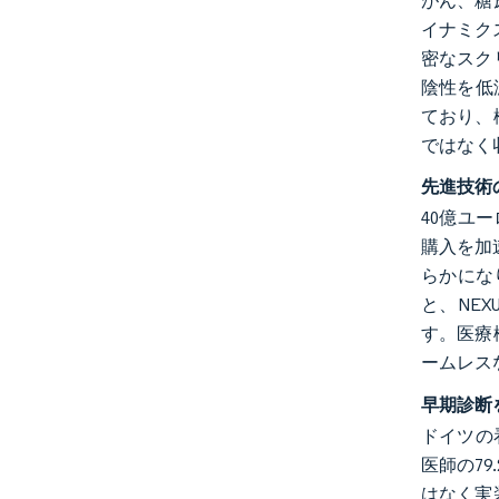
がん、糖
イナミクス
密なスク
陰性を低
ており、
ではなく
先進技術
40億ユー
購入を加速
らかになり
と、NE
す。医療機
ームレス
早期診断
ドイツの
医師の7
はなく実