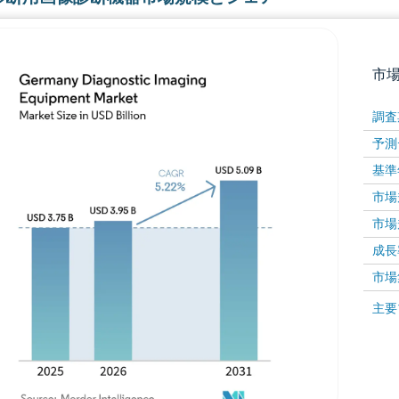
市
調査
予測
基準
市場規
市場規
成長率 
画像 © Mordor Intelligence。再利用にはCC BY 4
市場
画像 ©
主要