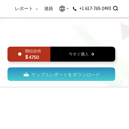
レポート
連絡
+1 617-765-2493
4750