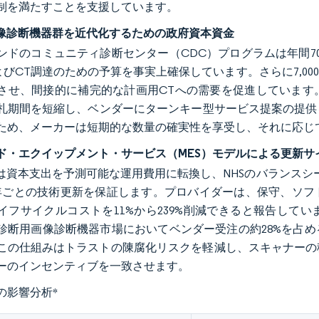
制を満たすことを支援しています。
画像診断機器群を近代化するための政府資本資金
ポンドのコミュニティ診断センター（CDC）プログラムは年間
およびCT調達のための予算を事実上確保しています。さらに7,
させ、間接的に補完的な計画用CTへの需要を促進しています
札期間を短縮し、ベンダーにターンキー型サービス提案の提供を求
ため、メーカーは短期的な数量の確実性を享受し、それに応じ
ド・エクイップメント・サービス（MES）モデルによる更新サ
約は資本支出を予測可能な運用費用に転換し、NHSのバランスシ
年ごとの技術更新を保証します。プロバイダーは、保守、ソフ
イフサイクルコストを11%から239%削減できると報告して
診断用画像診断機器市場においてベンダー受注の約28%を占
この仕組みはトラストの陳腐化リスクを軽減し、スキャナーの
ーのインセンティブを一致させます。
の影響分析
*