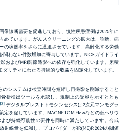
像診断需要を促進しており、慢性疾患症例は2025年に
アを占めています。がんスクリーニングの拡大は、診断、病
ーの稼働率をさらに逼迫させています。高齢化する労働
問わない件数増加に寄与しています。NICEガイドライ
影およびMRI関節造影への依存を強化しています。累積
モダリティにわたる持続的な収益を固定化しています。
これらのシステムは検査時間を短縮し再撮影を削減すること
のAI骨折検出ツールを承認し、規制上の受容を示すととも
[2]
。
デジタルブレストトモシンセシスは2次元マンモグラ
を促しています。MAGNETOM Flowなどの低ヘリウ
予算上および持続可能性の要件を同時に満たしています。合成
量を低減し、プロバイダーがIR(ME)R 2024の閾値