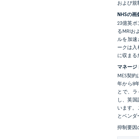
および規
NHSの
23億英
るMRI
ルを加速
ークは入
に収まる
マネージ
MES契
年から8
とで、ラ
し、英国
います。
とベンダ
抑制要因