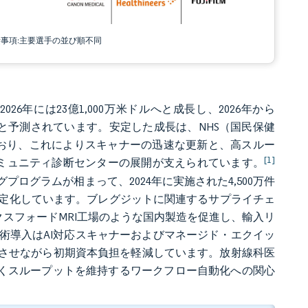
責事項:主要選手の並び順不同
026年には23億1,000万米ドルへと成長し、2026年から
ルに達すると予測されています。安定した成長は、NHS（国民保健
ており、これによりスキャナーの迅速な更新と、高スルー
[1]
のコミュニティ診断センターの展開が支えられています。
ログラムが相まって、2024年に実施された4,500万件
定化しています。ブレグジットに関連するサプライチェ
ンドのオックスフォードMRI工場のような国内製造を促進し、輸入リ
術導入はAI対応スキャナーおよびマネージド・エクイッ
速させながら初期資本負担を軽減しています。放射線科医
なくスループットを維持するワークフロー自動化への関心