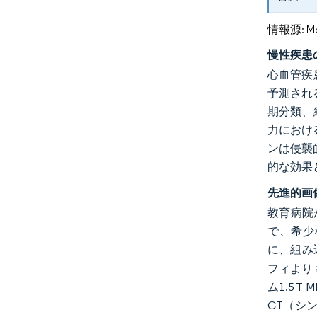
情報源: Mord
慢性疾患
心血管疾
予測され
期分類、
力におけ
ンは侵襲
的な効果
先進的画
教育病院
で、希少
に、組み
フィより
ム1.5
CT（シ