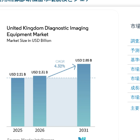
市
調査
予測
基準
市場規
市場規
成長率 
画像 © Mordor Intelligence。再利用にはCC BY 4
市場
画像 ©
主要