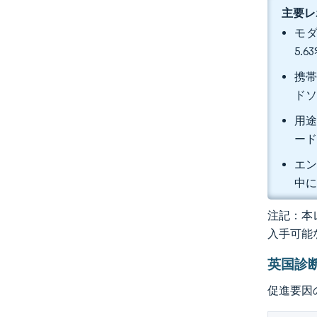
主要レ
モダ
5.
携帯
ドソ
用途
ー
エン
中に
注記：本レ
入手可能
英国診
促進要因