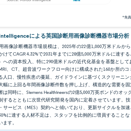
*免
r Intelligenceによる英国診断用画像診断機器市場分析
画像診断機器市場規模は、2025年の22億1,000万米ドルから2
にかけてCAGR 4.32%で2031年までに28億5,000万米ド
）への資本投入、特に290億米ドルの近代化基金を基盤とし
MRI、CT、超音波ワークフロー向けに構成された160か所
る人口、慢性疾患の蔓延、ガイドラインに基づくスクリーニングプ
大幅に上回る年間画像診断件数を押し上げ、構造的な需要を固
は同時に、Siemens Healthineersの2億5,000万英ポ
制するとともに次世代研究開発を国内に定着させています。技
・サービス（MES）契約へと傾いており、更新サイクルを加
30%に達する人材不足は、スタッフを比例的に増員すること
います。