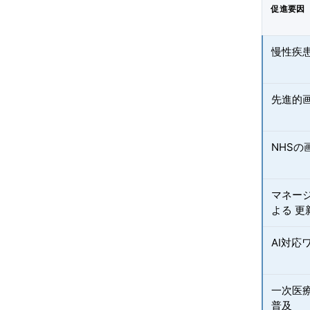
促進要因
慢性疾
先進的
NHS
マネー
よる 
AI対
一次医
普及