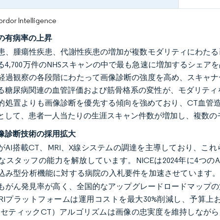
or Intelligence
の有病率の上昇
患、腫瘍性疾患、代謝性疾患の増加が複数モダリティにわたる画
る4,700万件のNHSスキャンの中で最も急速に増加するシェ
経過観察の各段階にわたって画像診断の強度を高め、スキャナ
る糖尿病関連の血管評価および筋骨格系の変性が、モダリティを
的処置よりも画像診断を優先する傾向を強めており、CT血管造
として、患者一人当たりの生涯スキャン件数が増加し、複数の
像診断技術の採用拡大
がAI搭載CT、MRI、X線システムの調達を主導しており、
なスタッフの能力を解放しています。NICEは2024年に4つ
込み型分析機能に対する病院の入札要件を加速させています
もがん発見率が高く、全国的なアップグレードロードマップの策定
 T MRIプラットフォームは運用コストを最大30%削減し、
ンセティックCT）アルゴリズムは画像の忠実度を維持しながら放射線