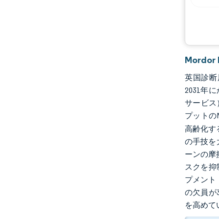
業界の動向
Mordo
英国診断用
2031年
サービス
プットの
高齢化す
の手技を
ーンの摩擦
スクを抑
プメント
の欠員が
を高めて