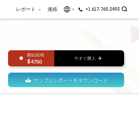
レポート
連絡
+1 617-765-2493
4750