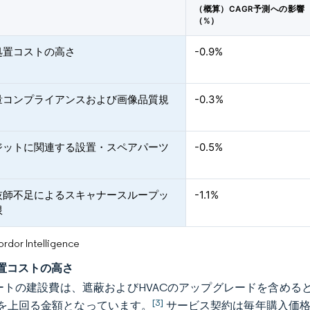
（概算）CAGR予測への影響
（%）
処置コストの高さ
-0.9%
量コンプライアンスおよび画像品質規
-0.3%
ジットに関連する設置・スペアパーツ
-0.5%
技師不足によるスキャナースループッ
-1.1%
限
or Intelligence
置コストの高さ
イートの建設費は、遮蔽およびHVACのアップグレードを含める
[3]
を上回る金額となっています。
サービス契約は毎年購入価格