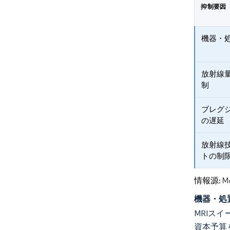
抑制要因
機器・
放射線
制
ブレグ
の遅延
放射線
トの制
情報源: Mord
機器・処
MRIス
資本予算