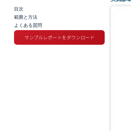
目次
市場規模とシェア
範囲と方法
よくある質問
市場分析
トレンドとインサイト
セグメント分析
地理分析
規制環境
競争環境
主要プレーヤー
機会と展望