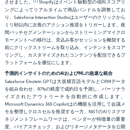
[1]
させました。
Shopifyはイベント駆動型の傾向スコアリ
ングによってリアルタイムで商品バンドルを調整してお
り、Salesforce Interaction Studioはユーザーのクリックから
ミリ秒以内に次善のアクション推奨をトリガーします。夜
間バッチセグメンテーションからストリーミングマイクロ
モーメントへの移行は、見込み客がセッションを離脱する
前にクリックストリームを取り込み、インテントをスコア
リングし、カスタマイズされたコンテンツを配信できるプ
ラットフォームを優位にします。
予測的インサイトのためのAIおよびMLの急速な統合
Salesforce Einstein GPTは大規模言語モデルとCRMデータ
を組み合わせ、87%の精度で成約日を予測し、パーソナラ
イズされたアウトリーチを自動的に作成します。
Microsoft Dynamics 365 Copilotはの機能を活用して会議メ
モを整理しクロスセルを推奨する一方、NISTのAIリスクマ
ネジメントフレームワークは、ベンダーが特徴量の重要
度、バイアスチェック、およびリネージメタデータを公開