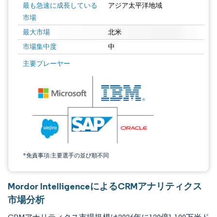
最も急速に成長している
アジア太平洋地域
市場
最大市場
北米
市場集中度
中
画像 © Mordor Intelligence。再利用にはCC BY 4.0の表示が必要です。
主要プレーヤー
*免責事項:主要選手の並び順不同
Mordor IntelligenceによるCRMアナリティクス
市場分析