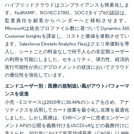
ハイブリッドクラウドはコンプライアンスも簡素化しま
す。FedRAMP、ISO/IEC 27001、SOC 2タイプIIの認証は、
監査責任を顧客からベンダーへと移転させます。
Microsoftは統合プロファイル数に基づいてDynamics 365
Customer Insightsを課金し、コストと価値を連動させてい
ます。Salesforce Einstein Analytics Flexはクエリ単価制を導
入し、シートごとの料金なしで何千人もの非定期ユーザー
の利用を可能にしました。セキュリティ、弾力性、経済的
実行可能性が共にデプロイメントの状況においてクラウド
の優位性を強化しています。
エンドユーザー別：医療の規制追い風がアウトパフォーマ
ンスを促進
小売・Eコマースは2025年に30.44%のシェアを占め、アナ
リティクスを活用してカート放棄を最小化し在庫を最適化
しました。しかし医療は、EHRベンダーに患者エンゲージ
メントAPIの公開を義務付けるUSCDI v4などの義務付けに
支えられ、2031年にかけて年平均成長率（CAGR）11.89%