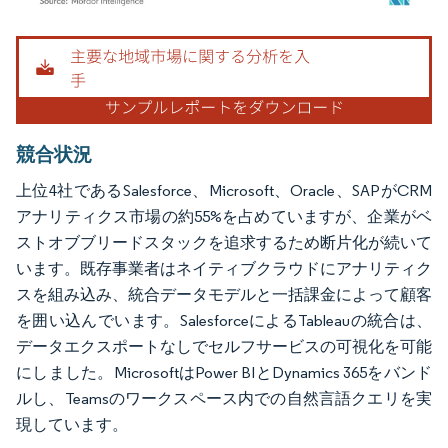
画像 © Mordor Intelligence。再利用にはCC BY 4.0の表示が必要です。
競合状況
上位4社であるSalesforce、Microsoft、Oracle、SAPがCRM
アナリティクス市場の約55%を占めていますが、企業がベ
ストオブブリードスタックを追求するため断片化が続いて
います。既存事業者はネイティブクラウドにアナリティク
スを組み込み、統合データモデルと一括課金によって顧客
を囲い込んでいます。SalesforceによるTableauの統合は、
データエクスポートなしでセルフサービスの可視化を可能
にしました。MicrosoftはPower BIとDynamics 365をバンド
ルし、Teamsのワークスペース内での自然言語クエリを実
現しています。