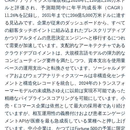
CRMアナリティクス市場規模は2026年に120億1,100万米ド
ルと評価され、予測期間中に年平均成長率（CAGR）
11.26%を記録し、2031年までに206億5,000万米ドルに達す
る見込みです。企業が従来のダッシュボードから、すべて
の顧客タッチポイントに組み込まれたプレスクリプティブ
かつリアルタイムの意思決定エンジンへと移行するにつれ
て需要が加速しています。支配的なアーキテクチャである
クラウドデプロイメントは、大規模言語モデルの弾力的な
コンピューティング要件を満たしつつ、資本支出を使用量
ベースの運用支出へと転換させています。ソーシャルメデ
ィアおよびウェブアナリティクスツールは非構造化センチ
メントと構造化レコードを統合し、2024年のトランスフォ
ーマーモデルの未成熟さゆえに以前は実現不可能であった
精緻なパイプラインスコアリングを可能にしています。小
売・Eコマース企業は依然として最大の採用者であり続け
ていますが、相互運用性の義務付けおよび患者エンゲージ
メントAPIが医療を最も急成長している業種へと押し上げ
ています。中小企業は、かつてはFortune 500の予算に限定