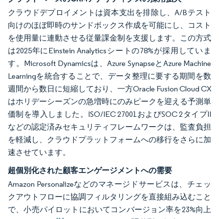
クラウドデプロイメントは資本支出を排除し、A/Bテスト
向けのほぼ即時のサンドボックス作成を可能にし、コスト
を使用量に連動させる従量課金制を支援します。この方式
は2025年にEinstein Analyticsシートの78%が採用していま
す。Microsoft Dynamicsは、Azure SynapseとAzure Machine
Learningを統合することで、データ整理に要する期間を数
週間から数日に短縮しており、一方Oracle Fusion Cloud CX
はホリデーシーズンの急増時にのみピークを迎える予測単
価制を導入しました。ISO/IEC 27001およびSOC 2タイプII
などの認定済みセキュリティフレームワークは、監査負担
を軽減し、クラウドプラットフォームへの移行をさらに加
速させています。
超個別化された顧客エンゲージメントへの需要
Amazon Personalizeなどのマネージドサービスは、チェッ
クアウトフローに協調フィルタリングを直接組み込むこと
で、小売パイロットにおいてコンバージョン率を23%向上