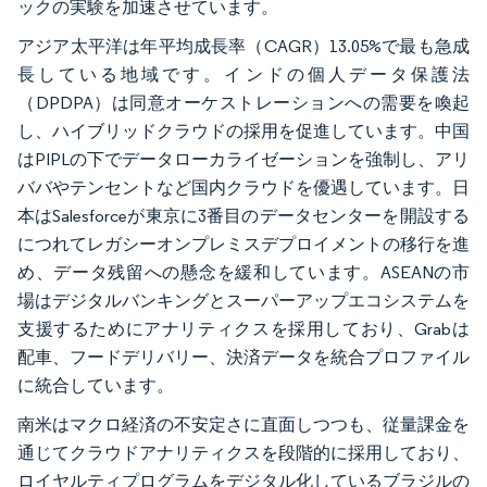
ックの実験を加速させています。
アジア太平洋は年平均成長率（CAGR）13.05%で最も急成
長している地域です。インドの個人データ保護法
（DPDPA）は同意オーケストレーションへの需要を喚起
し、ハイブリッドクラウドの採用を促進しています。中国
はPIPLの下でデータローカライゼーションを強制し、アリ
ババやテンセントなど国内クラウドを優遇しています。日
本はSalesforceが東京に3番目のデータセンターを開設する
につれてレガシーオンプレミスデプロイメントの移行を進
め、データ残留への懸念を緩和しています。ASEANの市
場はデジタルバンキングとスーパーアップエコシステムを
支援するためにアナリティクスを採用しており、Grabは
配車、フードデリバリー、決済データを統合プロファイル
に統合しています。
南米はマクロ経済の不安定さに直面しつつも、従量課金を
通じてクラウドアナリティクスを段階的に採用しており、
ロイヤルティプログラムをデジタル化しているブラジルの