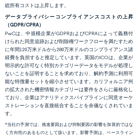
総所有コストは上昇します。
データプライバシーコンプライアンスコストの上昇
（GDPR/CPRA）
PwCは、中規模企業がGDPRおよびCPRAによって義務付
けられた同意追跡および削除権ワークフローを満たすため
に年間120万米ドルから280万米ドルのコンプライアンス諸
経費を負担すると推定しています。英国のICOは、企業が
明示的な許可なく特別カテゴリーデータをモデルが処理し
ないことを証明することを求めており、解約予測に利用可
能な特徴量セットを縮小させています。カリフォルニア州
の拡大された機密情報カテゴリーは要件をさらに厳格化し
ており、企業はアナリティクスパイプラインに同意オーケ
ストレーションを直接統合することを余儀なくされていま
す。
*当社の予測では、推進要因および抑制要因の影響を加算的ではな
く方向性のあるものとして扱います。影響予測は、ベースライン