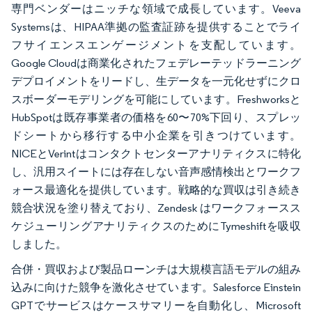
専門ベンダーはニッチな領域で成長しています。Veeva
Systemsは、HIPAA準拠の監査証跡を提供することでライ
フサイエンスエンゲージメントを支配しています。
Google Cloudは商業化されたフェデレーテッドラーニング
デプロイメントをリードし、生データを一元化せずにクロ
スボーダーモデリングを可能にしています。Freshworksと
HubSpotは既存事業者の価格を60〜70%下回り、スプレッ
ドシートから移行する中小企業を引きつけています。
NICEとVerintはコンタクトセンターアナリティクスに特化
し、汎用スイートには存在しない音声感情検出とワークフ
ォース最適化を提供しています。戦略的な買収は引き続き
競合状況を塗り替えており、Zendesk はワークフォースス
ケジューリングアナリティクスのためにTymeshiftを吸収
しました。
合併・買収および製品ローンチは大規模言語モデルの組み
込みに向けた競争を激化させています。Salesforce Einstein
GPTでサービスはケースサマリーを自動化し、Microsoft