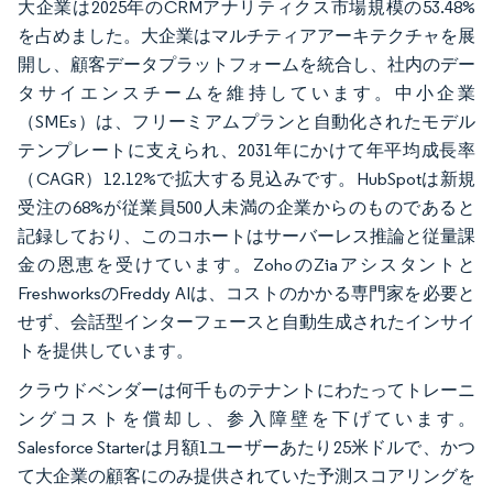
大企業は2025年のCRMアナリティクス市場規模の53.48%
を占めました。大企業はマルチティアアーキテクチャを展
開し、顧客データプラットフォームを統合し、社内のデー
タサイエンスチームを維持しています。中小企業
（SMEs）は、フリーミアムプランと自動化されたモデル
テンプレートに支えられ、2031年にかけて年平均成長率
（CAGR）12.12%で拡大する見込みです。HubSpotは新規
受注の68%が従業員500人未満の企業からのものであると
記録しており、このコホートはサーバーレス推論と従量課
金の恩恵を受けています。ZohoのZiaアシスタントと
FreshworksのFreddy AIは、コストのかかる専門家を必要と
せず、会話型インターフェースと自動生成されたインサイ
トを提供しています。
クラウドベンダーは何千ものテナントにわたってトレーニ
ングコストを償却し、参入障壁を下げています。
Salesforce Starterは月額1ユーザーあたり25米ドルで、かつ
て大企業の顧客にのみ提供されていた予測スコアリングを