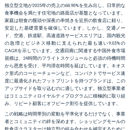
独立型立地が2025年の売上の68.90%を生み出し、日常的な
食事機会を満たす住宅地の路面店が基盤となっています。
家庭は朝食の饅頭や深夜の串焼きを近所の飲食店に頼り、
安定した基礎需要を確保しています。しかし、交通ノー
ド、空港、鉄道駅、高速道路サービスエリアは、国内観光
の急増とビジネス移動に支えられた最も速い9.03%の
CAGRを示しています。交通回廊に関連する中国外食市場
規模は、24時間のフライトスケジュールと必須の待機時間
から恩恵を受け、平均滞在時間を延ばしています。キオス
ク形式のコーヒーチェーンなど、コンパクトでサービス速
度に最適化されたフットプリントを持つブランドは、この
アップサイドを取り込むのに適しています。独立型事業者
はコミュニティロイヤルティプログラムに積極的に取り組
み、リピート顧客にオフピーク割引を提供しています。
この戦略は時間帯別の変動を平準化するだけでなく、事業
者とコミュニティの絆を深めます。ショッピングモールの
飲食店クラスターは独立型の組み合わせを補完するために