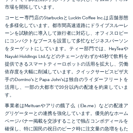
市場を開拓しています。
コーヒー専門店のStarbucksとLuckin Coffee Inc.は店舗形態
を多様化しています。都市間高速道路にドライブスルーレ
ーンを試験的に導入して旅行者に対応し、オフィスロビー
にコンパクトなブースを設置して多忙なビジネスパーソン
をターゲットにしています。ティー部門では、HeyTeaや
Nayuki Holdings Ltd.などのチェーンがわずか45秒で飲料を
提供できるスマートティーロボットの活用を拡大し、労働
依存度を大幅に削減しています。クイックサービスピザ大
手のDomino'sとPapa John'sは独自のライダーフリートを
活用し、一部の大都市で20分以内の配達を約束していま
す。
事業者はMeituanやアリの餓了么（Ele.me）などの配達ア
グリゲーターとの連携を強化しています。優先的なホーム
ページバナー掲載を交渉することで独占コンボディールを
確保し、特に国民の祝日のピーク時に注文量の急増をもた