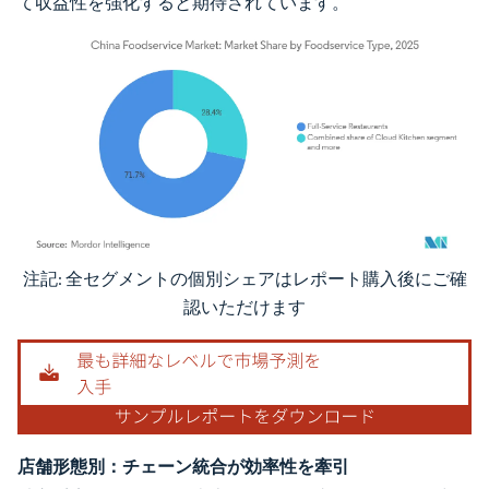
て収益性を強化すると期待されています。
注記: 全セグメントの個別シェアはレポート購入後にご確
画像 © Mordor Intelligence。再利用にはCC BY 4.0の表示が必要です。
認いただけます
店舗形態別：チェーン統合が効率性を牽引