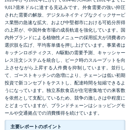
9,017億米ドルに達する見込みです。外食需要の強い抑圧
された需要の解放、デジタルネイティブなクイックサービ
ス業態の急速な拡大、および中堅都市における可処分所得
の上昇が、中国外食市場の成長軌道を強化しています。国
内外ブランドによる植物性メニューの採用拡大が消費者の
選択肢を広げ、平均客単価を押し上げています。事業者は
キッチンロボティクス、AI駆動の需要予測、キャッシャー
レス注文システムを統合し、ピーク時のスループットを向
上させながら上昇する人件費を抑制しています。並行し
て、ゴーストキッチンの急増により、チェーンは低い初期
投資で新コンセプトをテストし、配達時間を短縮できるよ
うになっています。独立系飲食店が住宅密集地での来客数
を依然として支配しているため、競争の激しさは中程度に
とどまっていますが、ブランドチェーンはショッピングモ
ールや交通拠点での消費獲得を続けています。
主要レポートのポイント