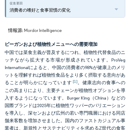
消費者の嗜好と食事習慣の変化
情報源: Mordor Intelligence
ビーガンおよび植物性メニューへの需要増加
中国では菜食主義が普及するにつれ、植物性代替食品のニ
ッチながら拡大する市場が形成されています。ProVeg
Internationalによると、中国の消費者の98%が健康上のメリ
ットを理解すれば植物性食品をより多く摂取する意向があ
[1]
ることが明らかになっています
。健康志向の食事への
この高まりにより、主要チェーンが植物性オプションを導
入するようになっています。Burger King（China）などの
国際ブランドは2025年に植物性ワッパーのバリエーション
を導入し、深センおよび広州の若い専門職層における同店
舗来客数を増加させました。国内のファストカジュアル事
業者は、新規性とサステナビリティを求めるZ世代の食客