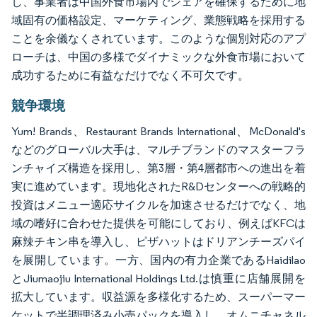
し、事業者は中国外食市場内でシェアを確保するために地
域固有の価格設定、マーケティング、業態戦略を採用する
ことを余儀なくされています。このような個別対応のアプ
ローチは、中国の多様でダイナミックな外食市場において
成功するために有益なだけでなく不可欠です。
競争環境
Yum! Brands、Restaurant Brands International、McDonald's
などのグローバル大手は、マルチブランドのマスターフラ
ンチャイズ構造を採用し、第3層・第4層都市への進出を着
実に進めています。現地化されたR&Dセンターへの戦略的
投資はメニュー適応サイクルを加速させるだけでなく、地
域の嗜好に合わせた提供を可能にしており、例えばKFCは
麻辣チキン串を導入し、ピザハットはドリアンチーズパイ
を展開しています。一方、国内の有力企業であるHaidilao
とJiumaojiu International Holdings Ltd.は慎重に店舗展開を
拡大しています。収益源を多様化するため、スーパーマー
ケットで半調理済み小売パックを導入し、オムニチャネル