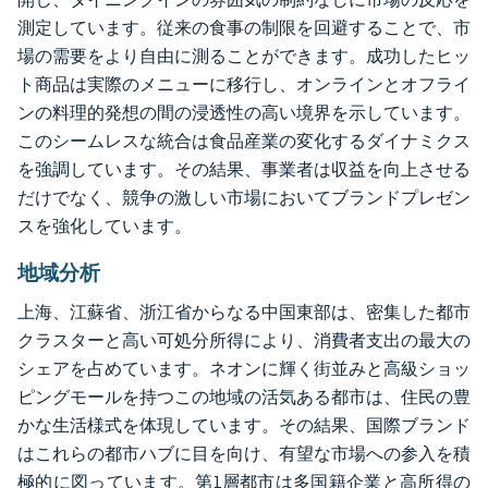
測定しています。従来の食事の制限を回避することで、市
場の需要をより自由に測ることができます。成功したヒッ
ト商品は実際のメニューに移行し、オンラインとオフライ
ンの料理的発想の間の浸透性の高い境界を示しています。
このシームレスな統合は食品産業の変化するダイナミクス
を強調しています。その結果、事業者は収益を向上させる
だけでなく、競争の激しい市場においてブランドプレゼン
スを強化しています。
地域分析
上海、江蘇省、浙江省からなる中国東部は、密集した都市
クラスターと高い可処分所得により、消費者支出の最大の
シェアを占めています。ネオンに輝く街並みと高級ショッ
ピングモールを持つこの地域の活気ある都市は、住民の豊
かな生活様式を体現しています。その結果、国際ブランド
はこれらの都市ハブに目を向け、有望な市場への参入を積
極的に図っています。第1層都市は多国籍企業と高所得の