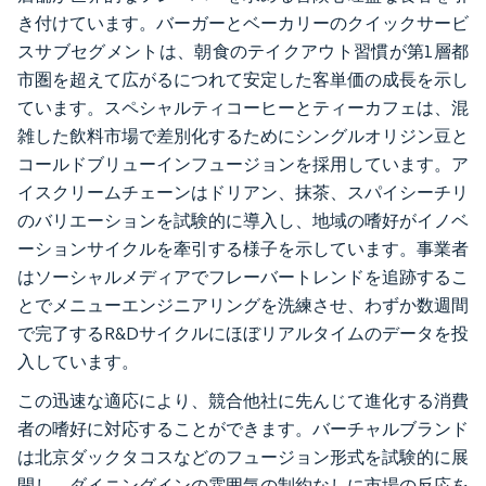
き付けています。バーガーとベーカリーのクイックサービ
スサブセグメントは、朝食のテイクアウト習慣が第1層都
市圏を超えて広がるにつれて安定した客単価の成長を示し
ています。スペシャルティコーヒーとティーカフェは、混
雑した飲料市場で差別化するためにシングルオリジン豆と
コールドブリューインフュージョンを採用しています。ア
イスクリームチェーンはドリアン、抹茶、スパイシーチリ
のバリエーションを試験的に導入し、地域の嗜好がイノベ
ーションサイクルを牽引する様子を示しています。事業者
はソーシャルメディアでフレーバートレンドを追跡するこ
とでメニューエンジニアリングを洗練させ、わずか数週間
で完了するR&Dサイクルにほぼリアルタイムのデータを投
入しています。
この迅速な適応により、競合他社に先んじて進化する消費
者の嗜好に対応することができます。バーチャルブランド
は北京ダックタコスなどのフュージョン形式を試験的に展
開し、ダイニングインの雰囲気の制約なしに市場の反応を