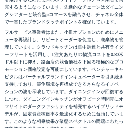
完するようになっています。先進的なチェーンはダイニン
グシアターと統合型eコマースを融合させ、チャネル全体
で一貫したブランドタッチポイントを確保しています。
フルサービス事業者はまた、小皿オプションのためにメニ
ューを再設計し、リピートオーダーを促進し、廃棄物を管
理しています。クラウドキッチンは集中調達と共有ライダ
ーフリートを活用し、1注文あたりの物流コストを0.80米
ドル以下に抑え、路面店の競合他社を下回る積極的なプロ
モーション価格設定を可能にしています。ベンチャーキャ
ピタルはバーチャルブランドインキュベーターを引き続き
支持しており、競争環境を再構成できるさらなるイノベー
ションの波を示唆しています。ダイニングインが回復する
につれ、ダイニングインキッチンがオフピーク時間帯にオ
フサイトのダークファシリティを補完するハイブリッドモ
デルが、固定資産稼働率を最適化するために台頭していま
す。このような相乗効果が業態スペクトルの両端にわたっ