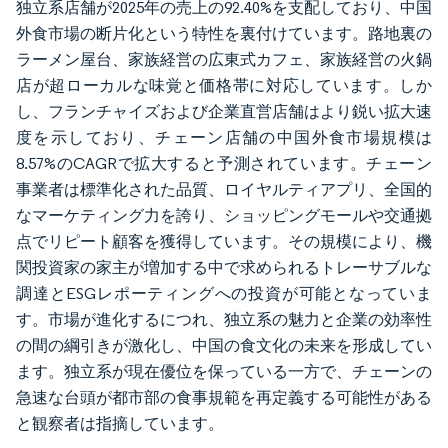
独立系店舗が2025年の売上の92.40%を支配しており、中国
外食市場の断片化という特性を裏付けています。路地裏の
ラーメン屋台、家族経営の広東式カフェ、家族経営の火鍋
店が超ローカルな味覚と価格帯に対応しています。しか
し、フランチャイズおよび企業直営店舗はより鋭い拡大速
度を示しており、チェーン店舗の中国外食市場規模は
8.57%のCAGRで拡大すると予測されています。チェーン
事業者は標準化された品質、ロイヤルティアプリ、全国的
なマーケティング力を誇り、ショッピングモールや交通拠
点でリピート顧客を獲得しています。その規模により、機
関投資家の家主が増加する中で求められるトレーサブルな
調達とESGレポーティングへの投資が可能となっていま
す。市場が進化するにつれ、独立系の魅力と企業の効率性
の間の綱引きが激化し、中国の食文化の未来を形成してい
ます。独立系が現在優位を保っている一方で、チェーンの
急速な台頭が都市部の食事規範を再定義する可能性がある
と観察者は指摘しています。