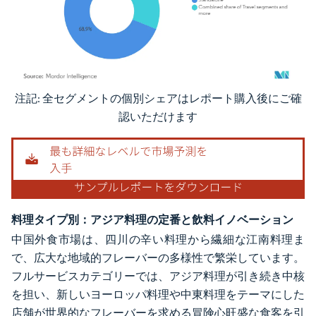
注記: 全セグメントの個別シェアはレポート購入後にご確
画像 © Mordor Intelligence。再利用にはCC BY 4.0の表示が必要です。
認いただけます
料理タイプ別：アジア料理の定番と飲料イノベーション
中国外食市場は、四川の辛い料理から繊細な江南料理ま
で、広大な地域的フレーバーの多様性で繁栄しています。
フルサービスカテゴリーでは、アジア料理が引き続き中核
を担い、新しいヨーロッパ料理や中東料理をテーマにした
店舗が世界的なフレーバーを求める冒険心旺盛な食客を引