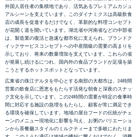
外国人居住者の集積地であり、活気あるプレミアムカジュ
アルシーンを支えています。このダイナミクスは高級飲食
店の成長を促進するだけでなく、革新的な料理コンセプト
が花開く道を開いています。湖北省や河南省などの中部省
は、製造業の復活と急速な都市化に支えられ、ブランドク
イックサービスコンセプトへの中産階級の需要の高まりを
示しており、将来の数量増加を支えています。これらの省
が発展し続けるにつれ、国内外の食品ブランドが足場を築
こうとするホットスポットとなっています。
広東省の珠江デルタを中心とする南部の大都市は、24時間
営業の飲食店に恩恵をもたらす活発な朝食と深夜のスナッ
ク文化を示しています。この24時間の需要が特定の食事時
間に対応する施設の急増をもたらし、顧客が常に満足でき
る環境を確保しています。地域の屋台フードの伝統がチェ
ーンのメニュー現地化に影響を与え、お粥のバリエーショ
ンから茶餐廳スタイルのミルクティーまで多岐にわたりま
す。このような適応は地域の嗜好に響くだけでなく、消費