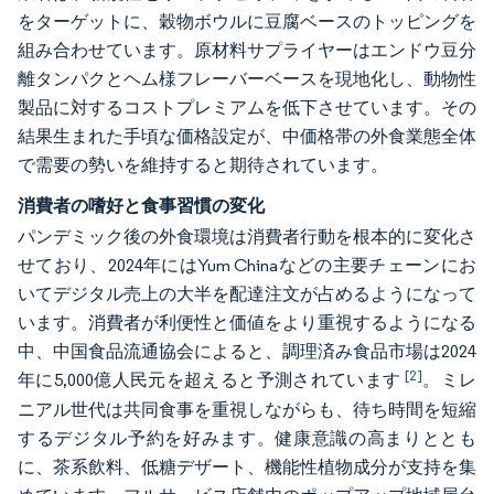
をターゲットに、穀物ボウルに豆腐ベースのトッピングを
組み合わせています。原材料サプライヤーはエンドウ豆分
離タンパクとヘム様フレーバーベースを現地化し、動物性
製品に対するコストプレミアムを低下させています。その
結果生まれた手頃な価格設定が、中価格帯の外食業態全体
で需要の勢いを維持すると期待されています。
消費者の嗜好と食事習慣の変化
パンデミック後の外食環境は消費者行動を根本的に変化さ
せており、2024年にはYum Chinaなどの主要チェーンにお
いてデジタル売上の大半を配達注文が占めるようになって
います。消費者が利便性と価値をより重視するようになる
中、中国食品流通協会によると、調理済み食品市場は2024
[2]
年に5,000億人民元を超えると予測されています
。ミレ
ニアル世代は共同食事を重視しながらも、待ち時間を短縮
するデジタル予約を好みます。健康意識の高まりととも
に、茶系飲料、低糖デザート、機能性植物成分が支持を集