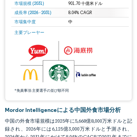
市場規模 (2031)
901.70 十億米ドル
成長率 (2026 - 2031)
8.04% CAGR
市場集中度
中
画像 © Mordor Intelligence。再利用にはCC BY 4.0の表示が必要です。
主要プレーヤー
*免責事項:主要選手の並び順不同
Mordor Intelligenceによる中国外食市場分析
中国の外食市場規模は2025年に5,668億8,000万米ドルと記
録され、2026年には6,125億3,000万米ドルと予測され、
2026年から2031年にかけて8.04%のCAGRで2031年までに