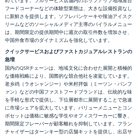
めています。フルサービス店舗内のポップアップ地域屋台
フードコーナーなどの体験型業態は、大きな設備投資なし
に新鮮さを提供します。ソフレパンケーキや辣油アイスク
リームなどのソーシャルメディア主導のバイラルメニュー
は、期間限定の提供期間中に週次の取引件数を増加させ、
中国外食市場のダイナミズムを強化しています。
クイックサービスおよびファストカジュアルレストランの
急増
国内のQSRチェーンは、地域文化に合わせた展開と積極的
な価格戦略により、国際的な競合他社を凌駕しています。
老乡鸡（ラオシャンジー）や米村拌饭（ミーツン・バンフ
ァン）などの中国ファストフードブランドは、伝統的な味
を手軽な形式で提供し、下位層都市に展開することで急速
に市場シェアを拡大しています。バリューメニューとコン
ボセットは価格に敏感な学生やオフィスワーカーに響き、
期間限定フレーバーが顧客離れを抑制しています。フラン
チャイザーはターンキー型の店舗キットを提供し、出店サ