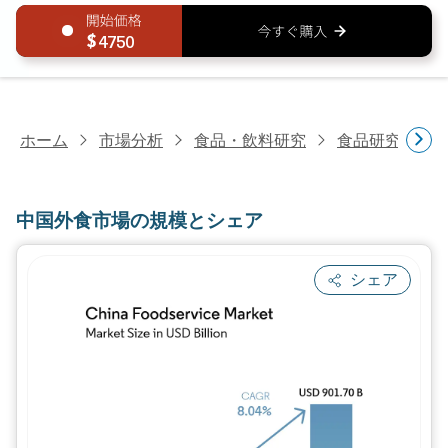
4750
ホーム
市場分析
食品・飲料研究
食品研究
中
中国外食市場の規模とシェア
シェア