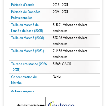
Période d'étude
2018 - 2031
Période de Données
2026 - 2031
Prévisionnelles
Taille du marché de
515.21 Millions de dollars
l'année de base (2025)
américains
Taille du Marché (2026)
543.86 Millions de dollars
américains
Taille du Marché (2031)
712.56 Millions de dollars
américains
Taux de croissance (2026
5.56% CAGR
- 2031)
Concentration du
Faible
Marché
Image © Mordor Intelligence. La réutilisation nécessite une attribution sous CC 
Acteurs majeurs