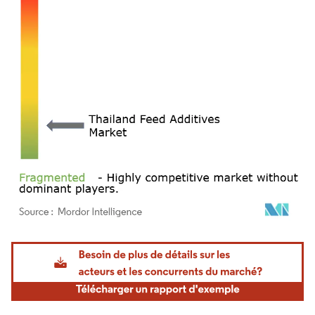
Image © Mordor Intelligence. La réutilisation nécessite une attribution sous CC BY 4.