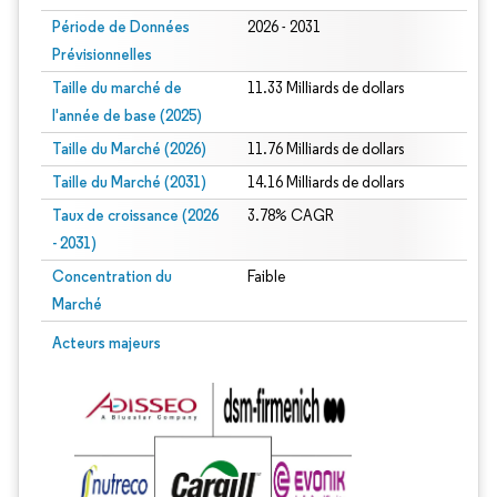
Période de Données
2026 - 2031
Prévisionnelles
Taille du marché de
11.33 Milliards de dollars
l'année de base (2025)
Taille du Marché (2026)
11.76 Milliards de dollars
Taille du Marché (2031)
14.16 Milliards de dollars
Taux de croissance (2026
3.78% CAGR
- 2031)
Concentration du
Faible
Marché
Image © Mordor Intelligence. La réutilisation nécessite une attribution sous CC 
Acteurs majeurs