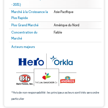
- 2031)
Marché à la Croissance la
Asie-Pacifique
Plus Rapide
Plus Grand Marché
Amérique du Nord
Concentration du
Faible
Marché
Image © Mordor Intelligence. La réutilisation nécessite une attribution sous CC 
Acteurs majeurs
*Avis de non-responsabilité : les principaux acteurs sont triés sans ordre
particulier