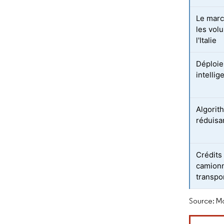
Le marc
les vol
l'Italie
Déploie
intellig
Algorith
réduisa
Crédits
camionn
transpo
Source: Mo