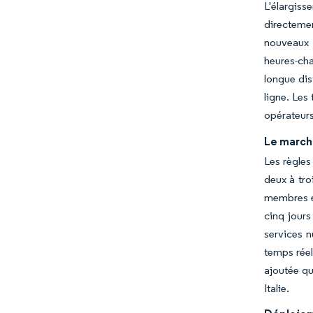
L'élargiss
directemen
nouveaux é
heures-cha
longue dis
ligne. Les
opérateurs
Le march
Les règles
deux à tro
membres en
cinq jours
services n
temps réel
ajoutée qu
Italie.