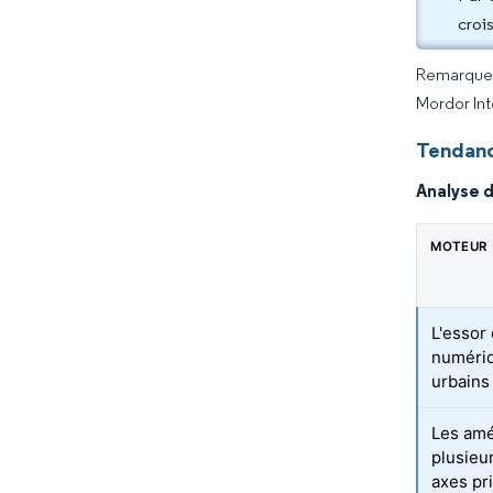
croi
Remarque :
Mordor Int
Tendance
Analyse 
MOTEUR
L'essor 
numériq
urbains
Les amé
plusieur
axes pr