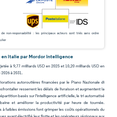
 de non-responsabilité : les principaux acteurs sont triés sans ordre
ulier
 en Italie par Mordor Intelligence
rojetée à 9,77 milliards USD en 2025 et 10,20 milliards USD en
e 2026 à 2031.
orations autoroutières financées par le Piano Nazionale di
frontalier resserrent les délais de livraison et augmentent la
tition basés sur l'intelligence artificielle, le tri automatisé
aine et améliorer la productivité par heure de tournée.
ones à faibles émissions font grimper les coûts opérationnels du
es ayant électrifié leur flotte et les opérateurs régionaux aux