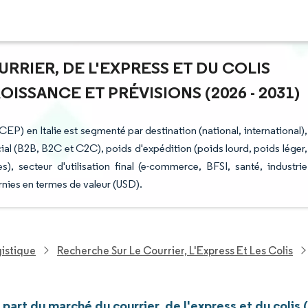
RRIER, DE L'EXPRESS ET DU COLIS
ROISSANCE ET PRÉVISIONS (2026 - 2031)
(CEP) en Italie est segmenté par destination (national, international),
ial (B2B, B2C et C2C), poids d'expédition (poids lourd, poids léger,
), secteur d'utilisation final (e-commerce, BFSI, santé, industrie
rnies en termes de valeur (USD).
gistique
Recherche Sur Le Courrier, L'Express Et Les Colis
t part du marché du courrier, de l'express et du colis 