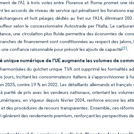
ement de l'A1 à trois voies entre Florence et Rome promet une ré
t les accords de niveau de service qui pénalisent les livraisons e
changeurs et huit péages dédiés au fret sur l'A14, éliminant 200 
uffeur selon le concessionnaire Autostrade per l'Italia. Le carbur
tance, une circulation plus fluide permettra des économies de cons
 tranches de financement sont conditionnées au respect des jalons, 
[2]
 une confiance raisonnable pour prévoir les ajouts de capacité
.
é unique numérique de l'UE augmente les volumes de command
 harmonisées du guichet unique TVA ont supprimé les formalités admi
is jours, incitant les consommateurs italiens à s'approvisionner à h
 2025, contre 19 % en 2022. Les détaillants allemands et français s
 à parité de prix avec les vendeurs nationaux, orientant les volume
umériques, en vigueur depuis février 2024, renforce encore les at
 et des procédures de recours transparentes. Ensemble, ces réformes 
i génèrent des rendements premium, renforçant les perspectives de c