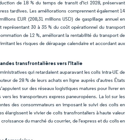
duction de 18 % du temps de transit d'ici 2028, préservant
xpress tardives. Les améliorations comprennent également 14
millions EUR (208,31 millions USD) de gaspillage annuel en
ant représentant 30 à 35 % du coût opérationnel du transport
ommation de 12 %, améliorant la rentabilité du transport de
limitant les risques de dérapage calendaire et accordant aux
es transfrontalières vers l'Italie
nistratives qui retardaient auparavant les colis intra-UE de
auteur de 28 % de leurs achats en ligne auprès d'autres États
'appuient sur des réseaux logistiques matures pour livrer en
s vers les transporteurs express paneuropéens. La loi sur les
tentes des consommateurs en imposant le suivi des colis en
élargissent le vivier de colis transfrontaliers à haute valeur
roissance du marché du courrier, de l'express et du colis en