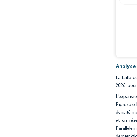
Analyse 
La taille 
2026, pour
L'expansio
Ripresa e 
densité mo
et un rés
Parallèleme
dernier ki