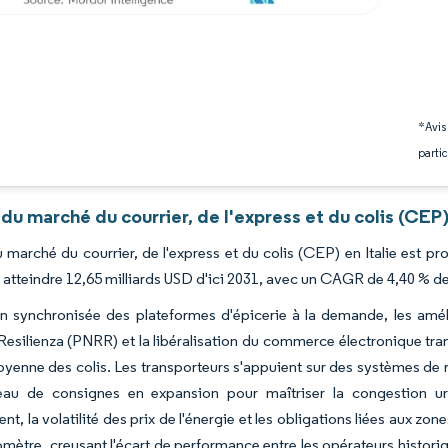
*Avis
partic
du marché du courrier, de l'express et du colis (CEP)
du marché du courrier, de l'express et du colis (CEP) en Italie est p
 atteindre 12,65 milliards USD d'ici 2031, avec un CAGR de 4,40 % d
n synchronisée des plateformes d'épicerie à la demande, les améli
Resilienza (PNRR) et la libéralisation du commerce électronique trans
yenne des colis. Les transporteurs s'appuient sur des systèmes de répar
eau de consignes en expansion pour maîtriser la congestion urb
nt, la volatilité des prix de l'énergie et les obligations liées aux z
lomètre, creusant l'écart de performance entre les opérateurs historiqu