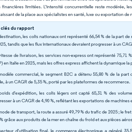
 financières limitées. L'intensité concurrentielle reste modérée, l
 laissant de la place aux spécialistes en santé, luxe ou exportation de
 clés du rapport
destination, les colis nationaux ont représenté 66,54 % de la part de 
025, tandis que les flux internationaux devraient progresser à un CA
vitesse de livraison, les services non-express ont représenté 75,71 % 
) en Italie en 2025, mais les offres express affichent la dynamique l
modèle commercial, le segment B2C a détenu 55,80 % de la part de
de, à un CAGR de 5,35 %, porté par les plateformes de recommerce.
poids d'expédition, les colis légers ont capté 65,31 % des volume
resser à un CAGR de 4,90 %, reflétant les exportations de machines
ode de transport, la route a assuré 49,79 % du trafic de 2025 ; le fre
 % grâce aux produits de la mer en chaîne du froid et aux pièces aéros
secteur d'utilisation final, le commerce électronique a généré 35,