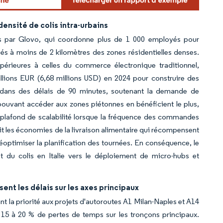
densité de colis intra-urbains
és par Glovo, qui coordonne plus de 1 000 employés pour
ués à moins de 2 kilomètres des zones résidentielles denses.
upérieures à celles du commerce électronique traditionnel,
millions EUR (6,68 millions USD) en 2024 pour construire des
 dans des délais de 90 minutes, soutenant la demande de
 pouvant accéder aux zones piétonnes en bénéficient le plus,
 plafond de scalabilité lorsque la fréquence des commandes
t les économies de la livraison alimentaire qui récompensent
réoptimiser la planification des tournées. En conséquence, le
 et du colis en Italie vers le déploiement de micro-hubs et
ent les délais sur les axes principaux
nt la priorité aux projets d'autoroutes A1 Milan-Naples et A14
 15 à 20 % de pertes de temps sur les tronçons principaux.