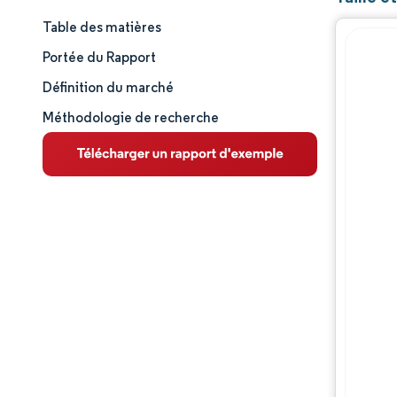
Table des matières
Taille et part de marché
Portée du Rapport
Analyse du marché
Définition du marché
Méthodologie de recherche
Tendances et perspectives
Analyse des segments
Analyse géographique
Paysage concurrentiel
Acteurs majeurs
Évolutions de l'industrie