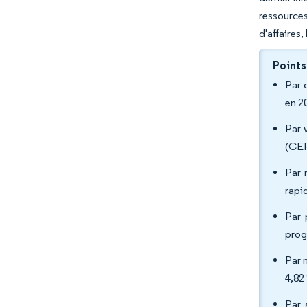
ressources
d'affaires,
Points
Par 
en 2
Par 
(CEP
Par 
rapi
Par 
prog
Par m
4,82
Par 