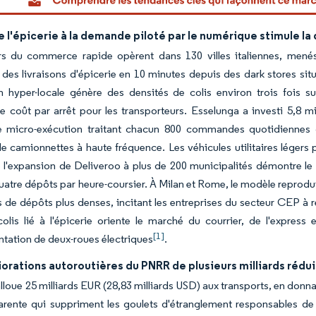
e l'épicerie à la demande piloté par le numérique stimule la 
rs du commerce rapide opèrent dans 130 villes italiennes, men
 des livraisons d'épicerie en 10 minutes depuis des dark stores sit
n hyper-locale génère des densités de colis environ trois fois s
le coût par arrêt pour les transporteurs. Esselunga a investi 5,8 
e micro-exécution traitant chacun 800 commandes quotidiennes
e camionnettes à haute fréquence. Les véhicules utilitaires légers
 l'expansion de Deliveroo à plus de 200 municipalités démontre le
atre dépôts par heure-coursier. À Milan et Rome, le modèle reprodui
rs de dépôts plus denses, incitant les entreprises du secteur CEP à 
colis lié à l'épicerie oriente le marché du courrier, de l'express
[1]
ntation de deux-roues électriques
.
orations autoroutières du PNRR de plusieurs milliards réduis
loue 25 milliards EUR (28,83 milliards USD) aux transports, en donna
arente qui suppriment les goulets d'étranglement responsables de