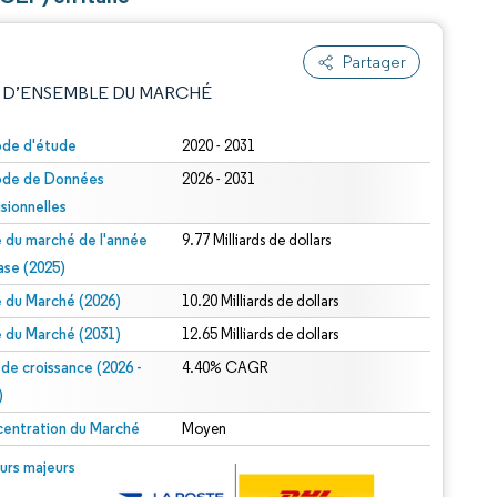
Partager
 D’ENSEMBLE DU MARCHÉ
ode d'étude
2020 - 2031
ode de Données
2026 - 2031
isionnelles
le du marché de l'année
9.77 Milliards de dollars
ase (2025)
le du Marché (2026)
10.20 Milliards de dollars
e attribution sous CC BY 4.0.
le du Marché (2031)
12.65 Milliards de dollars
 de croissance (2026 -
4.40% CAGR
)
entration du Marché
Moyen
© Mordor Intelligence. La réutilisation nécessite une attribution sous CC BY 4.0.
urs majeurs