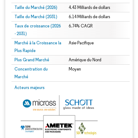
Taille du Marché (2026)
4.43 Milliards de dollars
Taille du Marché (2031)
6.14 Milliards de dollars
Taux de croissance (2026
6.74% CAGR
- 2031)
Marché à la Croissance la
Asie-Pacifique
Plus Rapide
Plus Grand Marché
Amérique du Nord
Concentration du
Moyen
Marché
Image © Mordor Intelligence. La réutilisation nécessite une attribution sous CC 
Acteurs majeurs