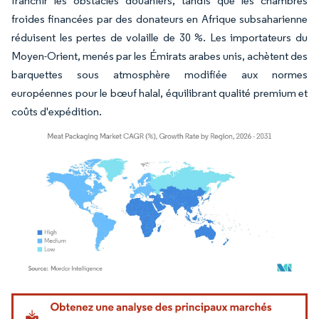
franchir les obstacles douaniers, tandis que les chambres
froides financées par des donateurs en Afrique subsaharienne
réduisent les pertes de volaille de 30 %. Les importateurs du
Moyen-Orient, menés par les Émirats arabes unis, achètent des
barquettes sous atmosphère modifiée aux normes
européennes pour le bœuf halal, équilibrant qualité premium et
coûts d'expédition.
Image © Mordor Intelligence. La réutilisation nécessite une attribution sous CC BY 4.