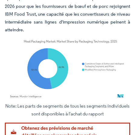
2026 pour que les fournisseurs de bœuf et de porc rejoignent
IBM Food Trust, une capacité que les convertisseurs de niveau
intermédiaire sans lignes d'impression numérique peinent à
atteindre.
Note: Les parts de segments de tous les segments individuels
Image © Mordor Intelligence. La réutilisation nécessite une attribution sous CC BY 4.
sont disponibles à l'achat du rapport