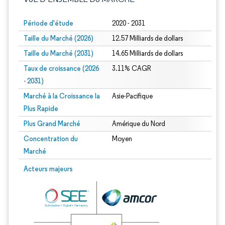
Période d'étude
2020 - 2031
Taille du Marché (2026)
12.57 Milliards de dollars
Taille du Marché (2031)
14.65 Milliards de dollars
Taux de croissance (2026
3.11% CAGR
- 2031)
Marché à la Croissance la
Asie-Pacifique
Plus Rapide
Plus Grand Marché
Amérique du Nord
Concentration du
Moyen
Marché
Image © Mordor Intelligence. La réutilisation nécessite une attribution sous CC 
Acteurs majeurs