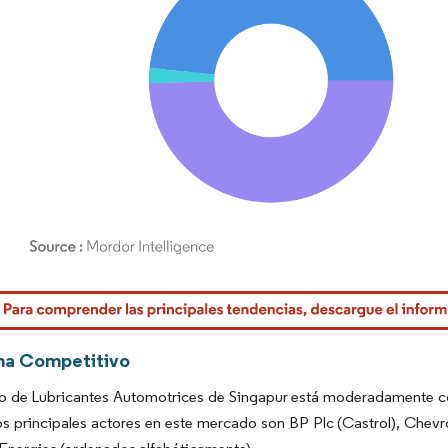
rdor Intelligence. El uso requiere atribución según CC BY 4.0.
ma Competitivo
o de Lubricantes Automotrices de Singapur está moderadamente co
s principales actores en este mercado son BP Plc (Castrol), Chev