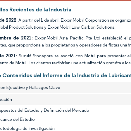
los Recientes de la Industria
de 2022
: A partir del 1 de abril, ExxonMobil Corporation se orga
bil Product Solutions y ExxonMobil Low Carbon Solutions.
embre de 2021
: ExxonMobil Asia Pacific Pte Ltd estableció e
ntes, que proporciona a los propietarios y operadores de flotas una i
de 2021
: Suzuki Singapore se asoció con Motul para presentar el
ento de Motul. Los clientes recibirían una actualización gratuita a l
e Contenidos del Informe de la Industria de Lubrica
en Ejecutivo y Hallazgos Clave
ducción
upuestos del Estudio y Definición del Mercado
lcance del Estudio
etodología de Investigación