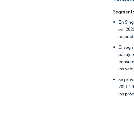
Segmento 
En Sing
en 202
respect
El segm
pasajer
consumo
los veh
Se proy
2021-20
los pró