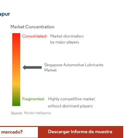
apur
Mordor Intelligence. El uso requiere atribución según CC BY 4.0.