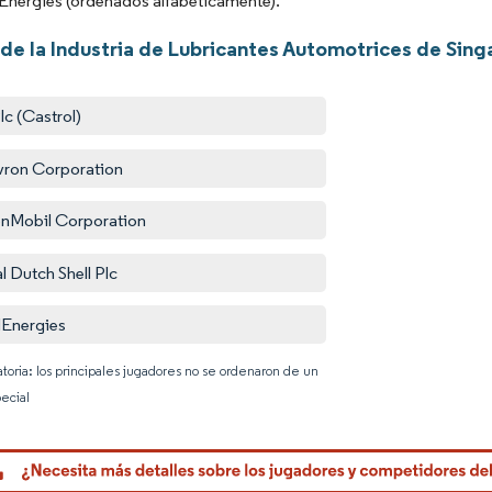
lEnergies (ordenados alfabéticamente).
 de la Industria de Lubricantes Automotrices de Sing
lc (Castrol)
ron Corporation
nMobil Corporation
l Dutch Shell Plc
lEnergies
atoria: los principales jugadores no se ordenaron de un
ecial
Imagen © 