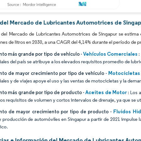
Imagen © Mordor Intelligence. El uso requiere atribución según CC BY 4.0.
s del Mercado de Lubricantes Automotrices de Singap
del Mercado de Lubricantes Automotrices de Singapur se estima en
ones de litros en 2030, a una CAGR del 4,14% durante el período de 
Vehículos Comerciales
to más grande por tipo de vehículo -
:
ales del país se atribuye a los elevados requisitos promedio de lubr
Motocicletas
to de mayor crecimiento por tipo de vehículo -
ales y de viajes apoye el uso y las ventas de motocicletas y la dema
Aceites de Motor
to más grande por tipo de producto -
: Los 
tos requisitos de volumen y cortos intervalos de drenaje, ya que se ut
Fluidos Hid
to de mayor crecimiento por tipo de producto -
y producción de automóviles en Singapur a partir de 2021 impulse l
ico.
ias e Información del Mercado de Lubricantes Auto