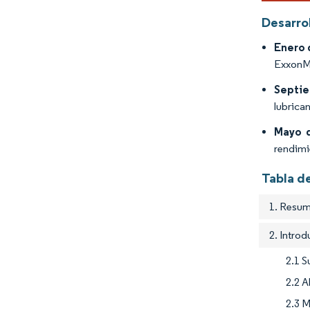
Desarrol
Enero 
ExxonMo
Septi
lubrica
Mayo 
rendimi
Tabla d
1. Resum
2. Intro
2.1 S
2.2 A
2.3 M