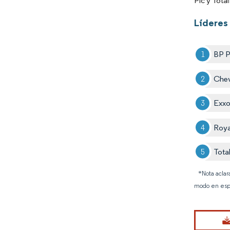
Plc y Tota
Líderes
BP P
Chev
Exxo
Roya
Tota
*Nota aclar
modo en esp