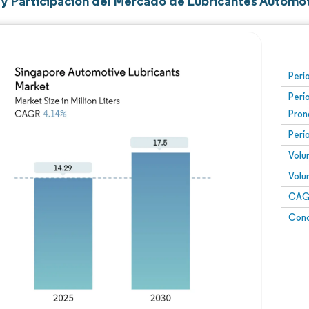
y Participación del Mercado de Lubricantes Automot
Perí
Perí
Pron
Perí
Volu
Volu
CAGR
Conc