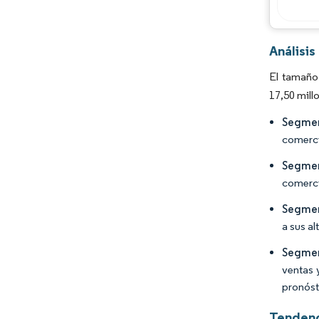
Análisi
El tamaño 
17,50 mill
Segmen
comerci
Segmen
comerci
Segmen
a sus al
Segmen
ventas 
pronóst
Tendenc