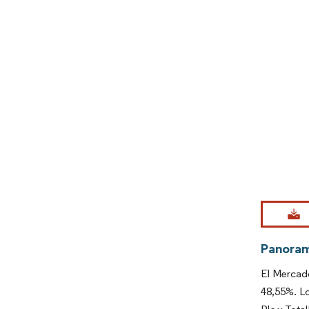
Imagen © Mo
Panora
El Mercad
48,55%. Lo