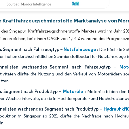
Bild © Mordor Intelligence. Wiederverwendung erfordert Namensnennung gemäß 
r Kraftfahrzeugschmierstoffe Marktanalyse von Mord
des Singapur Kraftfahrzeugschmierstoffe Marktes wird im Jahr 2025 
 Liter erreichen, bei einem CAGR von 4,14% während des Prognosez
Nutzfahrzeuge
s Segment nach Fahrzeugtyp –
: Der höchste Sc
 den hohen durchschnittlichen Schmierstoffbedarf für Nutzfahrzeuge i
Mot
hnellsten wachsendes Segment nach Fahrzeugtyp –
tivitäten dürfte die Nutzung und den Verkauf von Motorrädern s
ützen.
Motoröle
s Segment nach Produkttyp –
: Motoröle bilden den
zer Wechselintervalle, da sie in Hochtemperatur- und Hochdruckan
Hydraulikfl
nellsten wachsendes Segment nach Produkttyp –
oduktion in Singapur ab 2021 dürfte die Nachfrage nach Hydrau
ln.