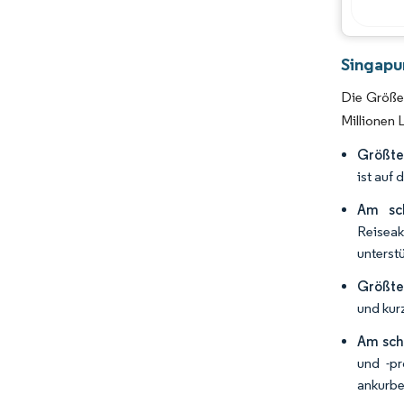
Singapu
Die Größe 
Millionen
Größte
ist auf
Am sc
Reiseak
unterst
Größte
und kur
Am sch
und -pr
ankurbe