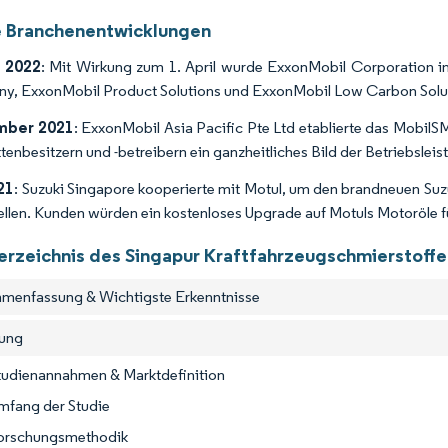
e Branchenentwicklungen
 2022
: Mit Wirkung zum 1. April wurde ExxonMobil Corporation i
, ExxonMobil Product Solutions und ExxonMobil Low Carbon Solu
mber 2021
: ExxonMobil Asia Pacific Pte Ltd etablierte das Mobil
tenbesitzern und -betreibern ein ganzheitliches Bild der Betriebsleist
21
: Suzuki Singapore kooperierte mit Motul, um den brandneuen Suz
ellen. Kunden würden ein kostenloses Upgrade auf Motuls Motoröle fü
verzeichnis des Singapur Kraftfahrzeugschmierstoff
menfassung & Wichtigste Erkenntnisse
tung
Studienannahmen & Marktdefinition
mfang der Studie
Forschungsmethodik