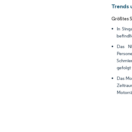
Trends 
Größtes 
In Sing
befindl
Das NF
Persone
Schmier
gefolgt
Das Mot
Zeitra
Motorrä