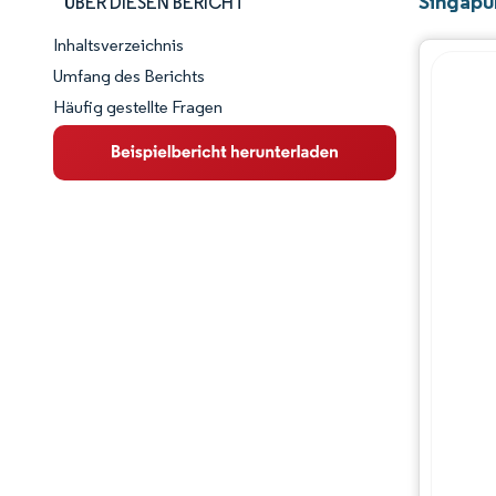
Singapu
ÜBER DIESEN BERICHT
Inhaltsverzeichnis
Marktschnappschuss
Umfang des Berichts
Häufig gestellte Fragen
Marktübersicht
Wichtige Markttrends
Wettbewerbslandschaft
Branchenentwicklungen