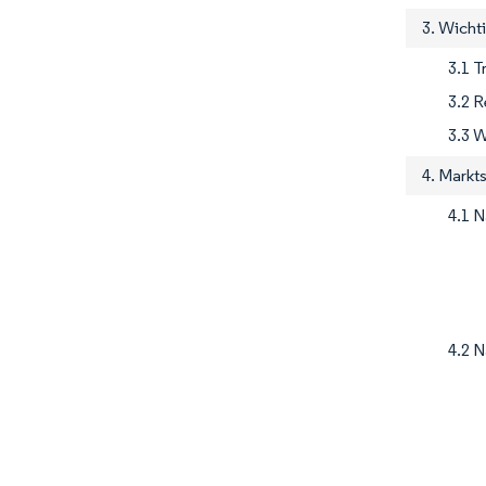
3. Wicht
3.1 T
3.2 
3.3 W
4. Markt
4.1 
4.2 