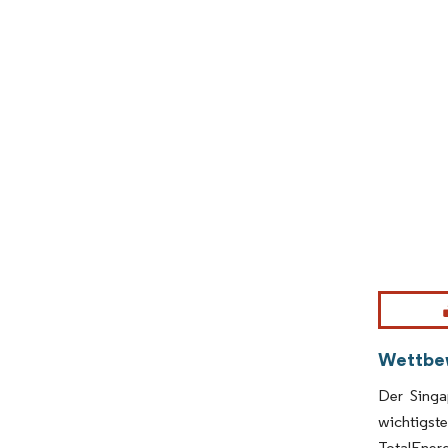
Bild © Mor
Wettbe
Der Singa
wichtigst
TotalEnerg