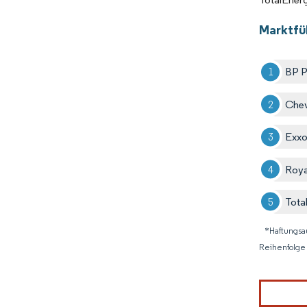
Marktfü
BP P
Chev
Exxo
Roya
Tota
*Haftungsa
Reihenfolge 