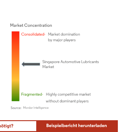
ordor Intelligence. Wiederverwendung erfordert Namensnennung gemäß CC BY 4.0.