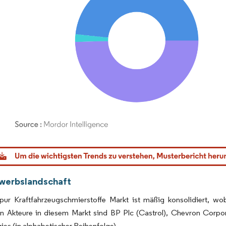
dor Intelligence. Wiederverwendung erfordert Namensnennung gemäß CC BY 4.0.
werbslandschaft
pur Kraftfahrzeugschmierstoffe Markt ist mäßig konsolidiert, w
en Akteure in diesem Markt sind BP Plc (Castrol), Chevron Corpo
ies (in alphabetischer Reihenfolge).