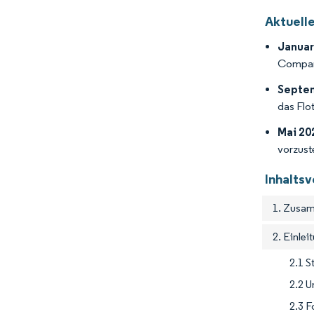
Aktuell
Januar
Company
Septe
das Flot
Mai 20
vorzust
Inhalts
1. Zusam
2. Einlei
2.1 
2.2 U
2.3 