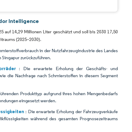
CC BY 4.0.
or Intelligence
auf 14,29 Millionen Liter geschätzt und soll bis 2030 17,50
eitraums (2025–2030).
hmierstoffverbrauch in der Nutzfahrzeugindustrie des Landes
n Singapur zurückzuführen.
orräder
: Die erwartete Erholung der Geschäfts- und
owie die Nachfrage nach Schmierstoffen in diesem Segment
 führenden Produkttyp aufgrund ihres hohen Mengenbedarfs
wendungen eingesetzt werden.
üssigkeiten
: Die erwartete Erholung der Fahrzeugverkäufe
likflüssigkeiten während des gesamten Prognosezeitraums