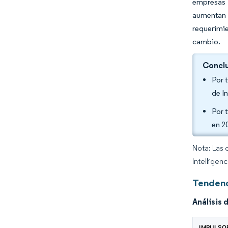
empresas 
aumentan 
requerimie
cambio.
Conclu
Por 
de I
Por 
en 2
Nota: Las 
Intelligen
Tendenc
Análisis 
IMPULSO