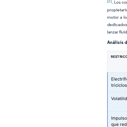
[2]
. Los co
propietari
motor a lo
dedicados
lanzar flu
Análisis 
RESTRIC
Electri
tricicl
Volatili
Impulso
que red