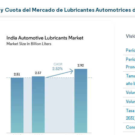
y Cuota del Mercado de Lubricantes Automotrices d
Visi
Perí
Perí
Pron
Tama
año 
Volu
Imagen © Mordor Intelligence. El uso requiere atribució
Volu
Tasa
2031
Conc