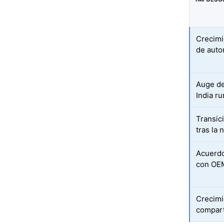
Crecimi
de auto
Auge de
India ru
Transic
tras la
Acuerdo
con OEM
Crecimi
compart