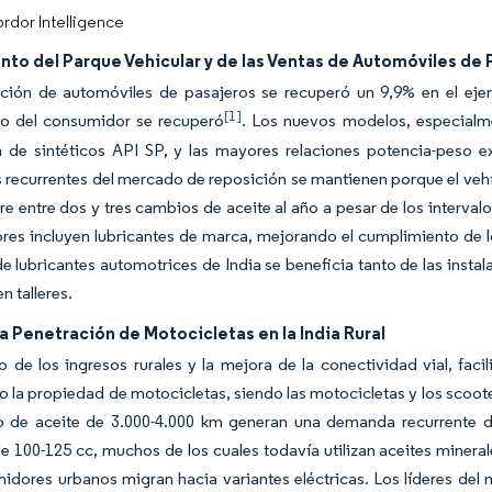
rdor Intelligence
to del Parque Vehicular y de las Ventas de Automóviles de 
ción de automóviles de pasajeros se recuperó un 9,9% en el ejerc
[1]
to del consumidor se recuperó
. Los nuevos modelos, especialm
n de sintéticos API SP, y las mayores relaciones potencia-peso e
recurrentes del mercado de reposición se mantienen porque el vehíc
re entre dos y tres cambios de aceite al año a pesar de los interv
dores incluyen lubricantes de marca, mejorando el cumplimiento d
 lubricantes automotrices de India se beneficia tanto de las instal
 talleres.
a Penetración de Motocicletas en la India Rural
 de los ingresos rurales y la mejora de la conectividad vial, fac
 la propiedad de motocicletas, siendo las motocicletas y los scoote
 de aceite de 3.000-4.000 km generan una demanda recurrente de 
 100-125 cc, muchos de los cuales todavía utilizan aceites minera
midores urbanos migran hacia variantes eléctricas. Los líderes 