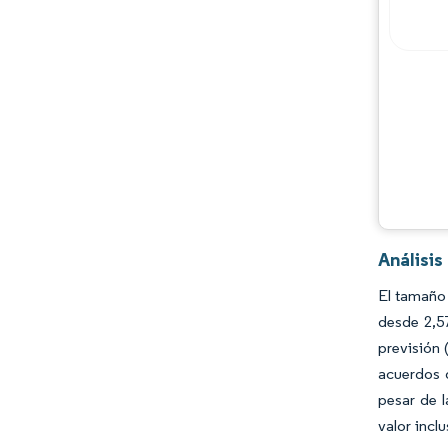
Jugadores principales
Oportunidades y perspectivas
Desarrollos de la industria
Análisi
El tamaño 
desde 2,57
previsión 
acuerdos d
pesar de l
valor incl