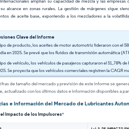
internacionales amplían su capacidad de mezcla y las empresas 
su alcance en zonas rurales. La gestión de márgenes sigue sien
ntos de aceite base, exponiendo a los mezcladores a la volatilida
siones Clave del Informe
tipo de producto, los aceites de motor automotriz lideraron con el 
ndia en 2025. Se prevé que los fluidos de transmisión automática (
tipo de vehículo, los vehículos de pasajeros capturaron el 51,78% de
025. Se proyecta que los vehículos comerciales registren la CAGR má
cifras de tamaño del mercado y previsión de este informe se gener
ce, actualizado con los últimos datos e información disponibles a par
ias e Información del Mercado de Lubricantes Autom
del Impacto de los Impulsores
*
R
(~) % DE IMPACTO E