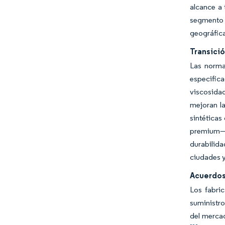
alcance a 
segmento 
geográfic
Transició
Las norma
especifica
viscosidad
mejoran la
sintética
premium— m
durabilid
ciudades y
Acuerdos
Los fabri
suministro
del mercad