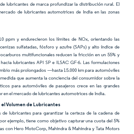
e lubricantes de marca profundizar la distribución rural. El
 mercado de lubricantes automotrices de India en las zonas
10 ppm y endurecieron los límites de NOx, orientando las
enizas sulfatadas, fósforo y azufre (SAPs) y alto índice de
rocarburos multifuncionales reducen la fricción en un 55% y
n hacia lubricantes API SP e ILSAC GF-6. Las formulaciones
e cambio más prolongados —hasta 15.000 km para automóviles
A medida que aumenta la conciencia del consumidor sobre la
éticos para automóviles de pasajeros crece en las grandes
or en el mercado de lubricantes automotrices de India.
 el Volumen de Lubricantes
de lubricantes para garantizar la certeza de la cadena de
, por ejemplo, tiene como objetivo capturar una cuota del 5%
anzas con Hero MotoCorp, Mahindra & Mahindra y Tata Motors