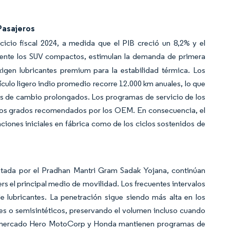
Pasajeros
icio fiscal 2024, a medida que el PIB creció un 8,2% y el
ente los SUV compactos, estimulan la demanda de primera
xigen lubricantes premium para la estabilidad térmica. Los
ulo ligero indio promedio recorre 12.000 km anuales, lo que
alos de cambio prolongados. Los programas de servicio de los
e los grados recomendados por los OEM. En consecuencia, el
aciones iniciales en fábrica como de los ciclos sostenidos de
ilitada por el Pradhan Mantri Gram Sadak Yojana, continúan
rs el principal medio de movilidad. Los frecuentes intervalos
lubricantes. La penetración sigue siendo más alta en los
les o semisintéticos, preservando el volumen incluso cuando
del mercado Hero MotoCorp y Honda mantienen programas de