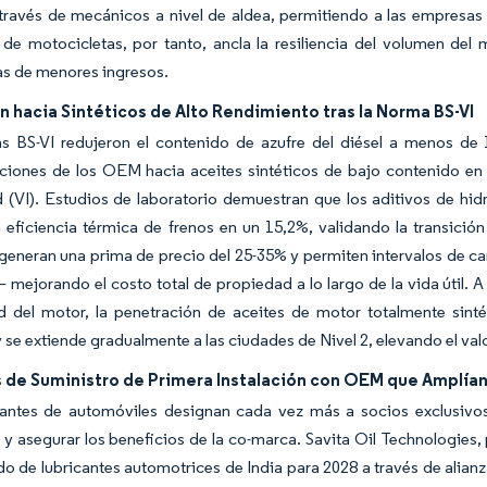
través de mecánicos a nivel de aldea, permitiendo a las empresas d
de motocicletas, por tanto, ancla la resiliencia del volumen del
as de menores ingresos.
n hacia Sintéticos de Alto Rendimiento tras la Norma BS-VI
s BS-VI redujeron el contenido de azufre del diésel a menos de 
ciones de los OEM hacia aceites sintéticos de bajo contenido en c
 (VI). Estudios de laboratorio demuestran que los aditivos de hid
 eficiencia térmica de frenos en un 15,2%, validando la transició
s generan una prima de precio del 25-35% y permiten intervalos d
ejorando el costo total de propiedad a lo largo de la vida útil. 
ad del motor, la penetración de aceites de motor totalmente sint
 se extiende gradualmente a las ciudades de Nivel 2, elevando el val
 de Suministro de Primera Instalación con OEM que Amplían
cantes de automóviles designan cada vez más a socios exclusivos 
 y asegurar los beneficios de la co-marca. Savita Oil Technologies
o de lubricantes automotrices de India para 2028 a través de ali