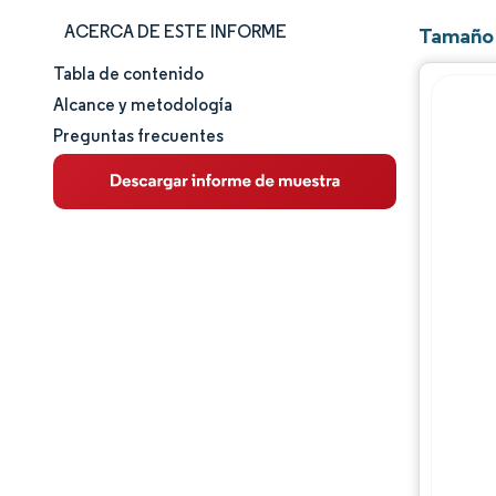
ACERCA DE ESTE INFORME
Tamaño 
Tabla de contenido
Tamaño y cuota de mercado
Alcance y metodología
Preguntas frecuentes
Análisis de mercado
Tendencias e ideas
Análisis de segmentos
Análisis geográfico
Panorama regulatorio
Análisis de la cadena de valor
Panorama competitivo