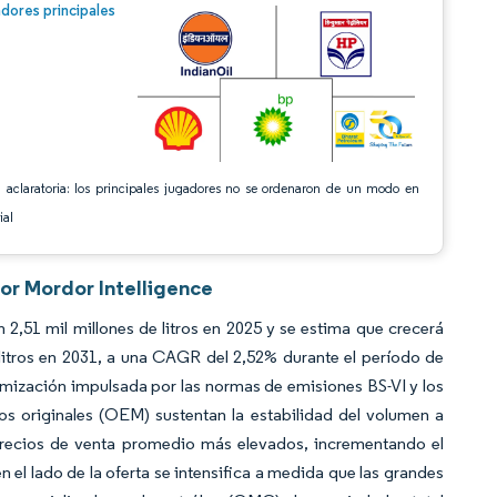
n © Mordor Intelligence. El uso requiere atribución según CC BY 4.0.
dores principales
 aclaratoria: los principales jugadores no se ordenaron de un modo en
ial
or Mordor Intelligence
2,51 mil millones de litros en 2025 y se estima que crecerá
e litros en 2031, a una CAGR del 2,52% durante el período de
iumización impulsada por las normas de emisiones BS-VI y los
os originales (OEM) sustentan la estabilidad del volumen a
n precios de venta promedio más elevados, incrementando el
 el lado de la oferta se intensifica a medida que las grandes