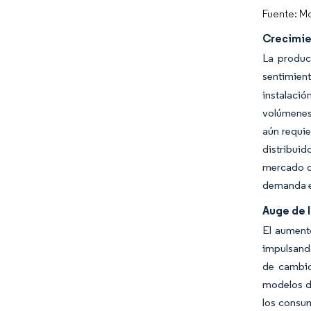
Fuente: Mo
Crecimien
La produc
sentimien
instalació
volúmenes 
aún requie
distribui
mercado de
demanda en
Auge de l
El aumento
impulsando
de cambio
modelos de
los consu