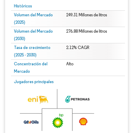
Históricos
Volumen del Mercado
249.31 Millones de litros
(2025)
Volumen del Mercado
276.88 Millones de litros
(2030)
Tasa de crecimiento
2.12% CAGR
(2025 - 2030)
Concentración del
Alto
Mercado
Imagen © Mordor Intelligence. El uso requiere atribución según CC BY 4.0.
Jugadores principales