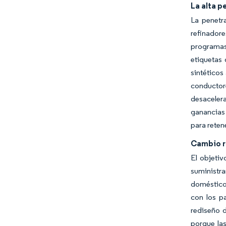
La alta 
La penetr
refinadore
programas
etiquetas
sintéticos
conductor
desacelera
ganancias 
para retene
Cambio re
El objeti
suministra
domésticos
con los p
rediseño 
porque la