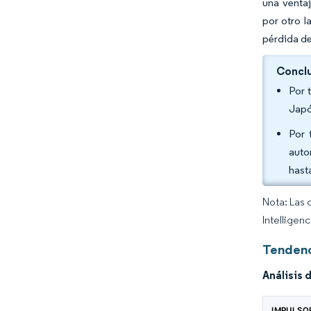
una ventaj
por otro l
pérdida de
Conclu
Por 
Japó
Por 
auto
hast
Nota: Las 
Intelligen
Tendenc
Análisis 
IMPULSO