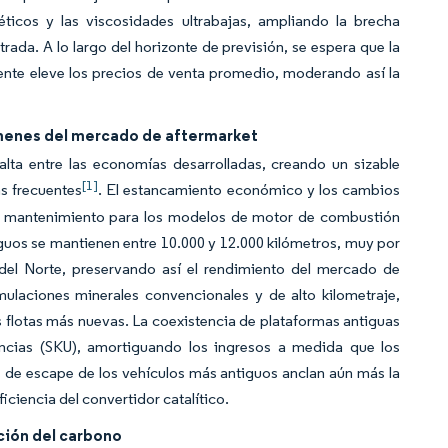
téticos y las viscosidades ultrabajas, ampliando la brecha
ada. A lo largo del horizonte de previsión, se espera que la
te eleve los precios de venta promedio, moderando así la
úmenes del mercado de aftermarket
lta entre las economías desarrolladas, creando un sizable
[1]
s frecuentes
. El estancamiento económico y los cambios
de mantenimiento para los modelos de motor de combustión
iguos se mantienen entre 10.000 y 12.000 kilómetros, muy por
del Norte, preservando así el rendimiento del mercado de
mulaciones minerales convencionales y de alto kilometraje,
s flotas más nuevas. La coexistencia de plataformas antiguas
ncias (SKU), amortiguando los ingresos a medida que los
s de escape de los vehículos más antiguos anclan aún más la
ciencia del convertidor catalítico.
ción del carbono