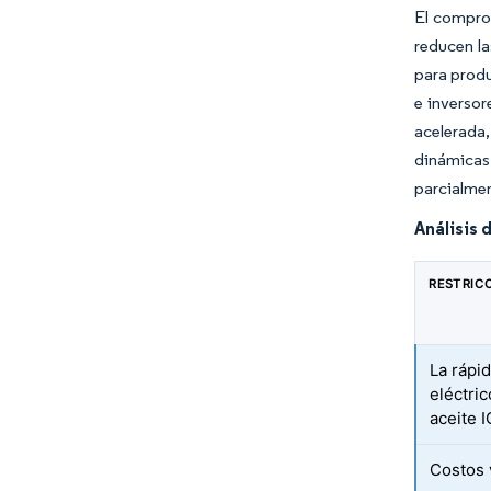
El comprom
reducen la
para produ
e inversor
acelerada,
dinámicas
parcialmen
Análisis 
RESTRIC
La rápi
eléctri
aceite 
Costos 