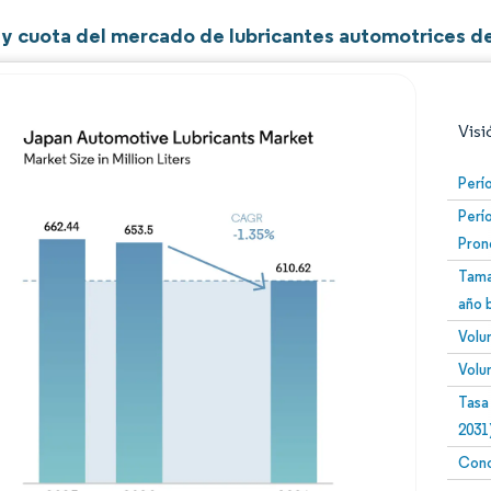
y cuota del mercado de lubricantes automotrices d
Visi
Perí
Perí
Pron
Tama
año 
Volu
Imagen © Mordor Intelligence. El uso requiere atribució
Volu
Tasa
2031
Conc