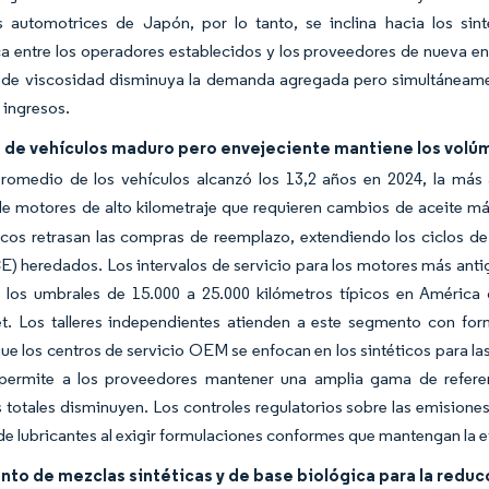
es automotrices de Japón, por lo tanto, se inclina hacia los sin
a entre los operadores establecidos y los proveedores de nueva entr
 de viscosidad disminuya la demanda agregada pero simultáneamen
 ingresos.
e de vehículos maduro pero envejeciente mantiene los vol
romedio de los vehículos alcanzó los 13,2 años en 2024, la más a
e motores de alto kilometraje que requieren cambios de aceite má
cos retrasan las compras de reemplazo, extendiendo los ciclos 
CE) heredados. Los intervalos de servicio para los motores más ant
 los umbrales de 15.000 a 25.000 kilómetros típicos en América 
et. Los talleres independientes atienden a este segmento con for
ue los centros de servicio OEM se enfocan en los sintéticos para la
permite a los proveedores mantener una amplia gama de refere
totales disminuyen. Los controles regulatorios sobre las emisione
 lubricantes al exigir formulaciones conformes que mantengan la efi
to de mezclas sintéticas y de base biológica para la reduc