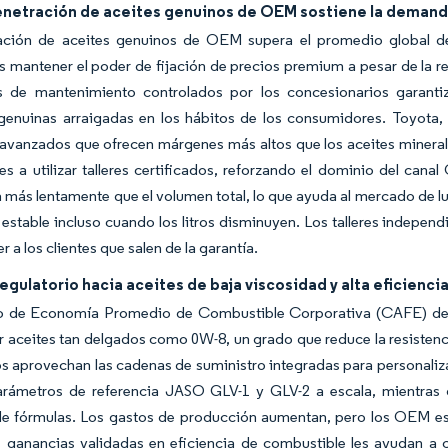
penetración de aceites genuinos de OEM sostiene la deman
ación de aceites genuinos de OEM supera el promedio global del
s mantener el poder de fijación de precios premium a pesar de la r
 de mantenimiento controlados por los concesionarios garantiza
 genuinas arraigadas en los hábitos de los consumidores. Toyota,
 avanzados que ofrecen márgenes más altos que los aceites minerale
es a utilizar talleres certificados, reforzando el dominio del c
 más lentamente que el volumen total, lo que ayuda al mercado de 
estable incluso cuando los litros disminuyen. Los talleres indepe
r a los clientes que salen de la garantía.
gulatorio hacia aceites de baja viscosidad y alta eficienc
vo de Economía Promedio de Combustible Corporativa (CAFE) de J
r aceites tan delgados como 0W-8, un grado que reduce la resisten
 aprovechan las cadenas de suministro integradas para personaliza
arámetros de referencia JASO GLV-1 y GLV-2 a escala, mientras 
de fórmulas. Los gastos de producción aumentan, pero los OEM est
s ganancias validadas en eficiencia de combustible les ayudan a 