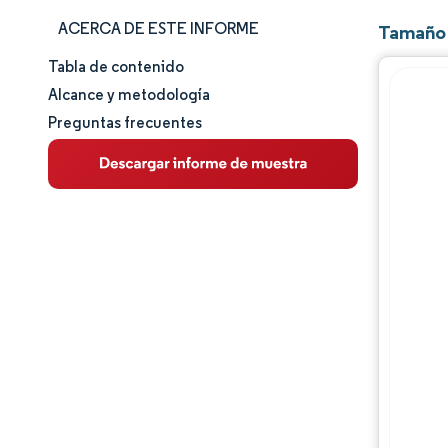
ACERCA DE ESTE INFORME
Tamaño 
Tabla de contenido
Tamaño y cuota de mercado
Alcance y metodología
Preguntas frecuentes
Análisis de mercado
Tendencias e ideas
Análisis de segmentos
Análisis geográfico
Panorama regulatorio
Análisis de la cadena de valor
Panorama competitivo