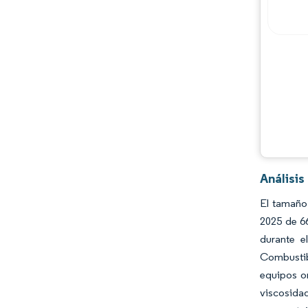
Jugadores principales
Oportunidades y perspectivas
Desarrollos de la industria
Análisi
El tamaño 
2025 de 66
durante e
Combustibl
equipos o
viscosida