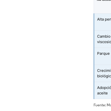
Alta pe
Cambio 
viscosi
Parque 
Crecimi
biológi
Adopció
aceite
Fuente: Mo