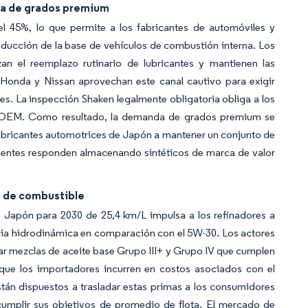
da de grados premium
 45%, lo que permite a los fabricantes de automóviles y
educción de la base de vehículos de combustión interna. Los
n el reemplazo rutinario de lubricantes y mantienen las
 Honda y Nissan aprovechan este canal cautivo para exigir
s. La inspección Shaken legalmente obligatoria obliga a los
anal OEM. Como resultado, la demanda de grados premium se
lubricantes automotrices de Japón a mantener un conjunto de
ndientes responden almacenando sintéticos de marca de valor
ia de combustible
apón para 2030 de 25,4 km/L impulsa a los refinadores a
cia hidrodinámica en comparación con el 5W-30. Los actores
r mezclas de aceite base Grupo III+ y Grupo IV que cumplen
que los importadores incurren en costos asociados con el
án dispuestos a trasladar estas primas a los consumidores
cumplir sus objetivos de promedio de flota. El mercado de