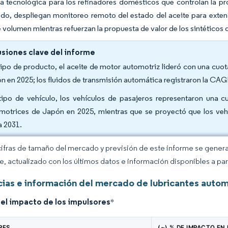
a tecnológica para los refinadores domésticos que controlan la pr
ado, despliegan monitoreo remoto del estado del aceite para exten
 volumen mientras refuerzan la propuesta de valor de los sintético
siones clave del informe
tipo de producto, el aceite de motor automotriz lideró con una cuo
n en 2025; los fluidos de transmisión automática registraron la CA
tipo de vehículo, los vehículos de pasajeros representaron una 
motrices de Japón en 2025, mientras que se proyectó que los veh
a 2031.
cifras de tamaño del mercado y previsión de este informe se gener
ce, actualizado con los últimos datos e información disponibles a par
ias e información del mercado de lubricantes auto
del impacto de los impulsores
*
RES
(~) % DE IMPACTO EN