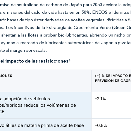
iso de neutralidad de carbono de Japón para 2050 acelera la adopc
s emisiones del ciclo de vida hasta en un 30%. ENEOS e Idemitsu h
cir bases de tipo éster derivadas de aceites vegetales, dirigidas a f
es. Los incentivos de la Estrategia de Crecimiento Verde (Green Gr
 alientan a las flotas a probar bio-lubricantes, abriendo un nicho
 ayudan al mercado de lubricantes automotrices de Japón a pivota
te el margen por escala.
del impacto de las restricciones
*
CIONES
(~) % DE IMPACTO 
PREVISIÓN DE CAGR
da adopción de vehículos
-2.1%
cos/híbridos reduce los volúmenes de
ICE
volátiles de materia prima de aceite base
-0.8%