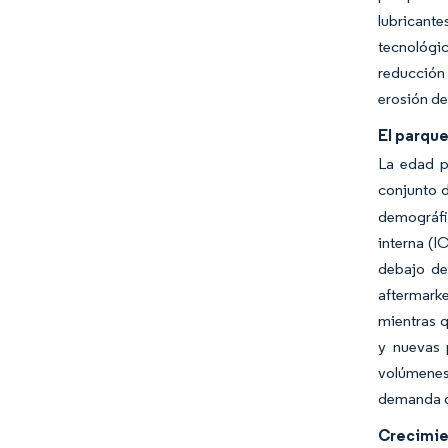
lubricant
tecnológic
reducción
erosión de
El parqu
La edad p
conjunto d
demográfi
interna (I
debajo de
aftermark
mientras q
y nuevas 
volúmenes 
demanda de
Crecimien