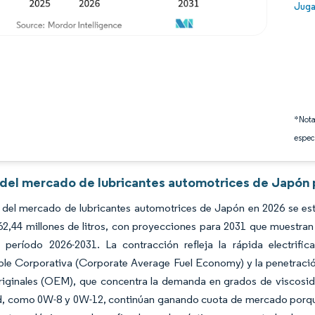
Image
Juga
*Nota
espec
s del mercado de lubricantes automotrices de Japón 
del mercado de lubricantes automotrices de Japón en 2026 se estim
2,44 millones de litros, con proyecciones para 2031 que muestran
l período 2026-2031. La contracción refleja la rápida electrif
e Corporativa (Corporate Average Fuel Economy) y la penetración l
riginales (OEM), que concentra la demanda en grados de viscosi
d, como 0W-8 y 0W-12, continúan ganando cuota de mercado porque 