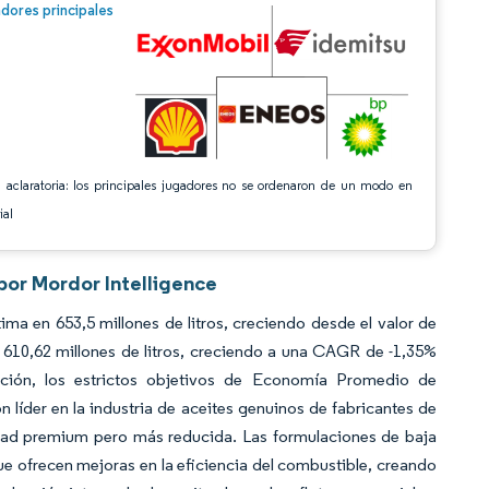
n © Mordor Intelligence. El uso requiere atribución según CC BY 4.0.
dores principales
 aclaratoria: los principales jugadores no se ordenaron de un modo en
ial
por Mordor Intelligence
a en 653,5 millones de litros, creciendo desde el valor de
 610,62 millones de litros, creciendo a una CAGR de -1,35%
icación, los estrictos objetivos de Economía Promedio de
íder en la industria de aceites genuinos de fabricantes de
dad premium pero más reducida. Las formulaciones de baja
ofrecen mejoras en la eficiencia del combustible, creando