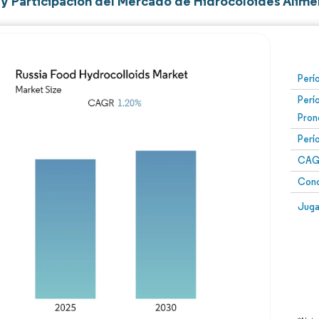
y Participación del Mercado de Hidrocoloides Alime
Perí
Perí
Pron
Perí
CAG
Conc
Juga