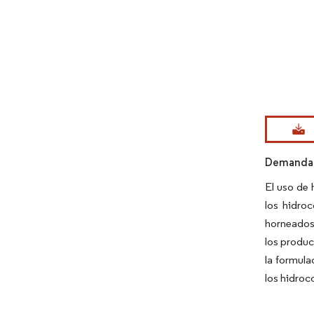
Imagen © Mo
Demanda C
El uso de 
los hidro
horneados 
los produc
la formula
los hidroc