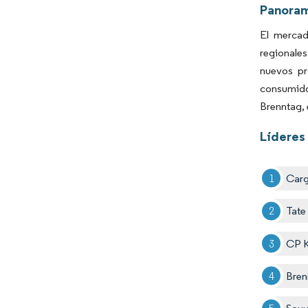
Panora
El mercad
regionales
nuevos pr
consumido
Brenntag, 
Líderes 
Carg
Tate
CP K
Bren