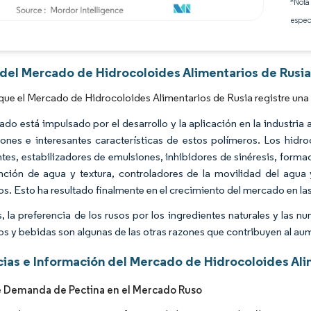
*Nota
espec
Imagen © Mordor Intelligence. El uso requiere atribución según CC BY 4.0.
 del Mercado de Hidrocoloides Alimentarios de Rusia
que el Mercado de Hidrocoloides Alimentarios de Rusia registre una
ado está impulsado por el desarrollo y la aplicación en la industria
iones e interesantes características de estos polímeros. Los hid
tes, estabilizadores de emulsiones, inhibidores de sinéresis, forma
nción de agua y textura, controladores de la movilidad del agua 
os. Esto ha resultado finalmente en el crecimiento del mercado en las
 la preferencia de los rusos por los ingredientes naturales y las n
os y bebidas son algunas de las otras razones que contribuyen al a
ias e Información del Mercado de Hidrocoloides Ali
 Demanda de Pectina en el Mercado Ruso