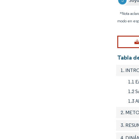
Soyu
*Nota aclar
modo en esp
Tabla de
1. INT
1.1 E
1.2 S
1.3 A
2. MET
3. RES
4. DIN