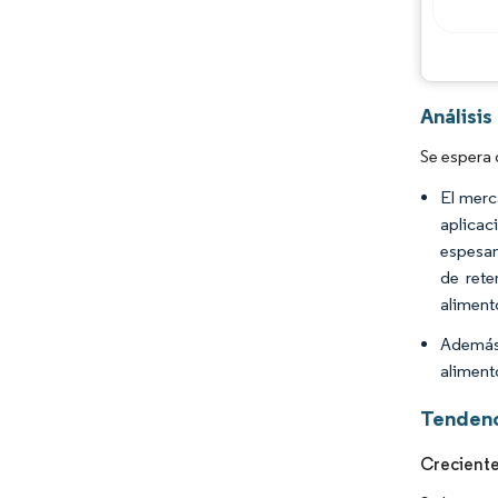
Análisis
Se espera 
El merc
aplicac
espesan
de rete
aliment
Además,
aliment
Tendenc
Creciente