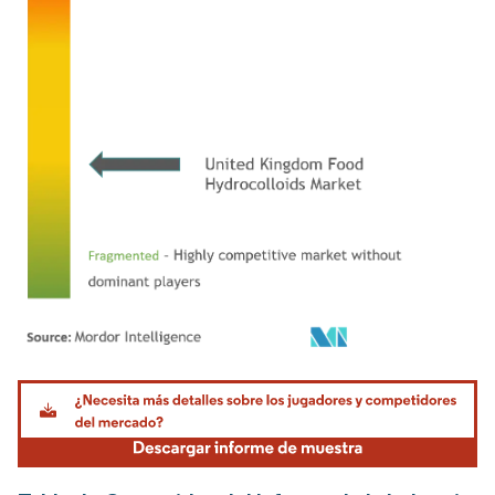
Imagen © Mordor Intelligence. El uso requiere atribución según CC BY 4.0.