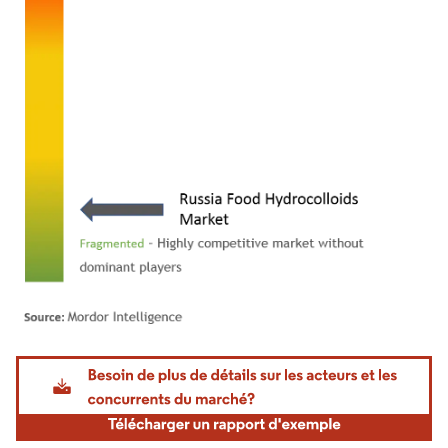
Image © Mordor Intelligence. La réutilisation nécessite une attribution sous CC BY 4.