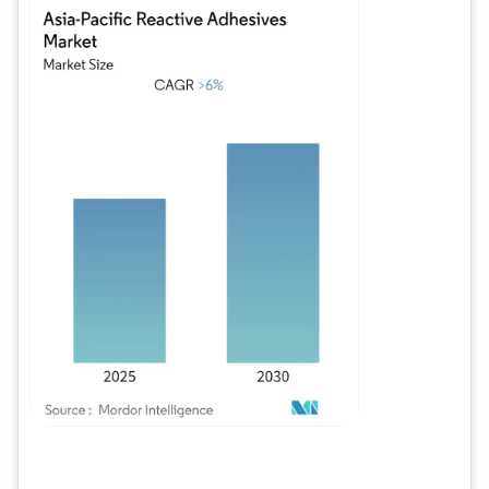
Imagen © Mordor Intelligence. El uso requiere atribución según CC BY 4.0.