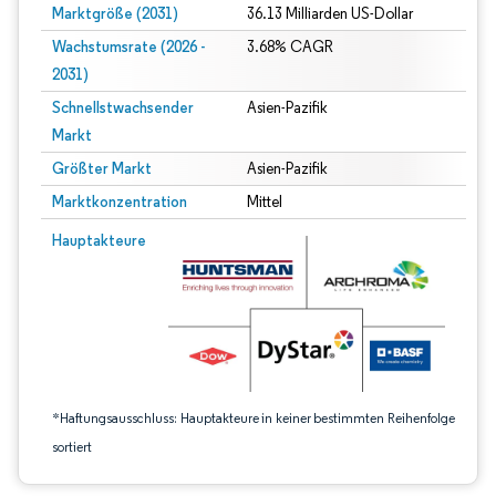
Marktgröße (2031)
36.13 Milliarden US-Dollar
Wachstumsrate (2026 -
3.68% CAGR
2031)
Schnellstwachsender
Asien-Pazifik
Markt
Größter Markt
Asien-Pazifik
Marktkonzentration
Mittel
Bild © Mordor Intelligence. Wiederverwendung erfordert Namensnennung gem
Hauptakteure
*Haftungsausschluss: Hauptakteure in keiner bestimmten Reihenfolge
sortiert