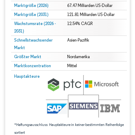
Marktgröße (2026)
67.47 Milliarden US-Dollar
Marktgröße (2031)
121.81 Milliarden US-Dollar
Wachstumsrate (2026 -
12.54% CAGR
2031)
Schnellstwachsender
Asien-Pazifik
Markt
Größter Markt
Nordamerika
Marktkonzentration
Mittel
Bild © Mordor Intelligence. Wiederverwendung erfordert Namensnennung gem
Hauptakteure
*Haftungsausschluss: Hauptakteure in keiner bestimmten Reihenfolge
sortiert