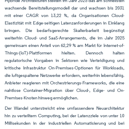
Hybride Architekturen stellten im Jahr 2025 das am schnellsten
wachsende Bereitstellungsmodell dar und wachsen bis 2031
mit einer CAGR von 13,22 %, da Organisationen Cloud-
Elastizität mit Edge-seitigen Latenzanforderungen in Einklang
bringen. Die bedarfsgerechte Skalierbarkeit begünstigt
weiterhin Cloud- und SaaS-Arrangements, die im Jahr 2025
gemeinsam einen Anteil von 62,29 % am Markt für Internet-of-
Things-(IoT)-Plattformen hielten. Dennoch halten
regulatorische Vorgaben in Sektoren wie Verteidigung und
kritische Infrastruktur On-Premises-Optionen für Workloads,
die luftgespaltene Netzwerke erfordern, weiterhin lebensfähig.
Anbieter reagieren mit Orchestrierungs-Frameworks, die eine
nahtlose Container-Migration über Cloud-, Edge- und On-
Premises-Knoten hinweg ermöglichen.
Der Wandel unterstreicht eine umfassendere Neuarchitektur
hin zu verteiltem Computing, bei der Latenzziele von unter 10
Millisekunden in der industriellen Automatisierung und bei