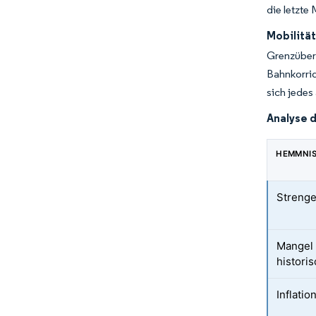
die letzte
Mobilitä
Grenzüber
Bahnkorri
sich jedes
Analyse 
HEMMNI
Strenge
Mangel 
histori
Inflati