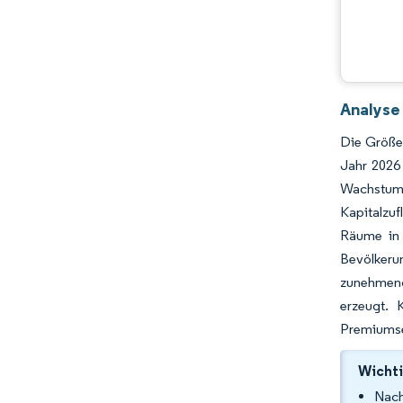
Analyse
Die Größe 
Jahr 2026
Wachstum
Kapitalzuf
Räume in 
Bevölkeru
zunehmend
erzeugt. 
Premiumseg
Wichti
Nach