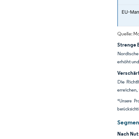
EU-Mand
Quelle: Mo
Strenge 
Nordische 
erhöht und
Verschär
Die Richt
erreichen,
*Unsere Pr
berücksicht
Segmen
Nach Nut