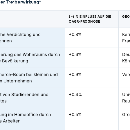
der Treiberwirkung
*
(~) % EINFLUSS AUF DIE
GEO
CAGR-PROGNOSE
che Verdichtung und
+0.8%
Ker
ohnen
Fra
nerung des Wohnraums durch
+0.6%
Deu
e Bevölkerung
Kön
erce-Boom bei kleinen und
+0.9%
Ver
en Unternehmen
ät von Studierenden und
+0.4%
Uni
ates
Ra
ung im Homeoffice durch
+0.5%
Gro
s Arbeiten