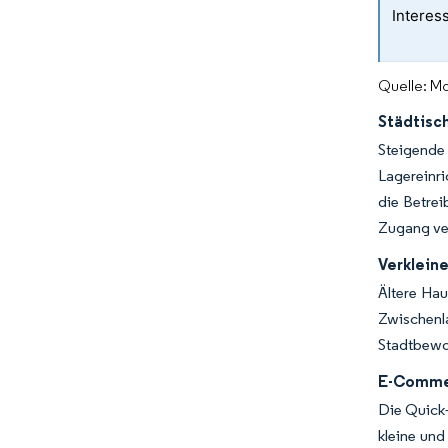
Interess
Quelle: Mo
Städtisc
Steigende
Lagereinri
die Betrei
Zugang ver
Verklein
Ältere Hau
Zwischenl
Stadtbewo
E-Commer
Die Quick-
kleine und