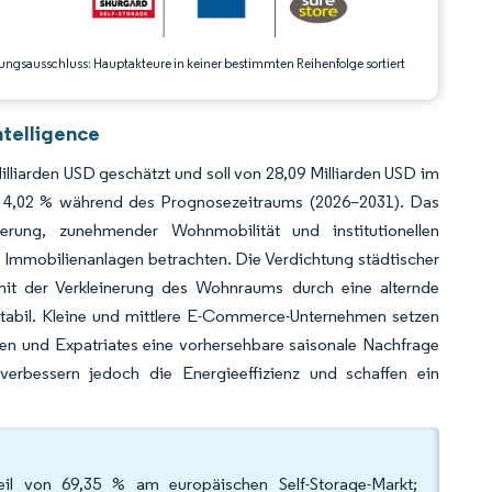
ungsausschluss: Hauptakteure in keiner bestimmten Reihenfolge sortiert
ntelligence
lliarden USD geschätzt und soll von 28,09 Milliarden USD im
n 4,02 % während des Prognosezeitraums (2026–2031). Das
rung, zunehmender Wohnmobilität und institutionellen
re Immobilienanlagen betrachten. Die Verdichtung städtischer
mit der Verkleinerung des Wohnraums durch eine alternde
stabil. Kleine und mittlere E-Commerce-Unternehmen setzen
en und Expatriates eine vorhersehbare saisonale Nachfrage
verbessern jedoch die Energieeffizienz und schaffen ein
eil von 69,35 % am europäischen Self-Storage-Markt;