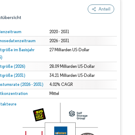
Anteil
tübersicht
ienzeitraum
2020 - 2031
nosedatenzeitraum
2026 - 2031
tgröße im Basisjahr
27 Milliarden US-Dollar
5)
tgröße (2026)
28.09 Milliarden US-Dollar
tgröße (2031)
34.21 Milliarden US-Dollar
dert Namensnennung gemäß CC BY 4.0.
stumsrate (2026 - 2031)
4.02% CAGR
tkonzentration
Mittel
© Mordor Intelligence. Wiederverwendung erfordert Namensnennung gemäß CC BY 4.0.
takteure