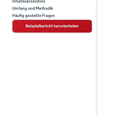
Inhaltsverzeichnis
Marktgröße und -anteil
Umfang und Methodik
Häufig gestellte Fragen
Marktanalyse
Trends und Einblicke
Segmentanalyse
Geografische Analyse
Regulatorisches Umfeld
Wettbewerbslandschaft
Hauptakteure
Chancen & Aussichten
Branchenentwicklungen