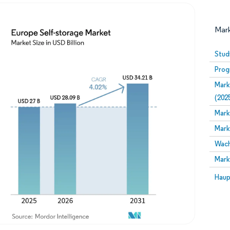
Mark
Stud
Prog
Mark
(202
Mark
Mark
Bild © Mordor Intelligence. Wiederverwendung erfor
Wach
Mark
Bild 
Haup