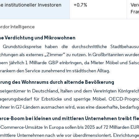
e institutioneller Investoren
+0.7%
Ver
Fra
rdor Intelligence
he Verdichtung und Mikrowohnen
 Grundstückspreise haben die durchschnittliche Stadtbehaus
chtungen als externes „Zimmer” zu nutzen. In Großbritannien wurden
bern jährlich 1 Milliarde GBP einbringen, da Mieter Möbel und Sais
ankern den Service zunehmend im städtischen Alltag.
erung des Wohnraums durch alternde Bevölkerung
seigentümer in Deutschland, Italien und dem Vereinigten Königrei
agerungsbedarf für Erbstücke und sperrige Möbel. OECD-Progno
hner in G7-Ländern ausmachen wird, was eine dauerhafte, bedarfsg
ce-Boom bei kleinen und mittleren Unternehmen treibt fle
Commerce-Umsätze in Europa sollen bis 2025 auf 72 Milliarden EUR v
 mittlere Unternehmen nach wie vor überdimensioniert. Einrichtunge