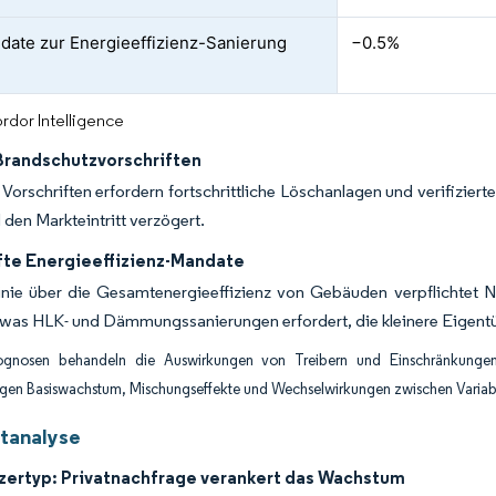
ate zur Energieeffizienz-Sanierung
−0.5%
rdor Intelligence
Brandschutzvorschriften
Vorschriften erfordern fortschrittliche Löschanlagen und verifizi
 den Markteintritt verzögert.
fte Energieeffizienz-Mandate
linie über die Gesamtenergieeffizienz von Gebäuden verpflichtet 
 was HLK- und Dämmungssanierungen erfordert, die kleinere Eigent
ognosen behandeln die Auswirkungen von Treibern und Einschränkungen 
igen Basiswachstum, Mischungseffekte und Wechselwirkungen zwischen Variab
tanalyse
zertyp: Privatnachfrage verankert das Wachstum