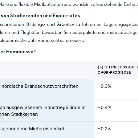
 Meile und flexible Mietlaufzeiten und wandeln so leerstehende Einhei
t von Studierenden und Expatriates
schreitende Bildungs- und Arbeitsvisa führen zu Lagerungsspitz
doren und Flughäfen bewerben Semesterpakete und mehrsprachige V
 akademische Jahr vorhersehbar erneuert.
der Hemmnisse
*
S
(~) % EINFLUSS AUF 
CAGR-PROGNOSE
 nordische Brandschutzvorschriften
−0.3%
an ausgewiesenem Industriegelände in
−0.4%
schen Stadtkernen
onsgebundene Mietpreisdeckel
−0.2%