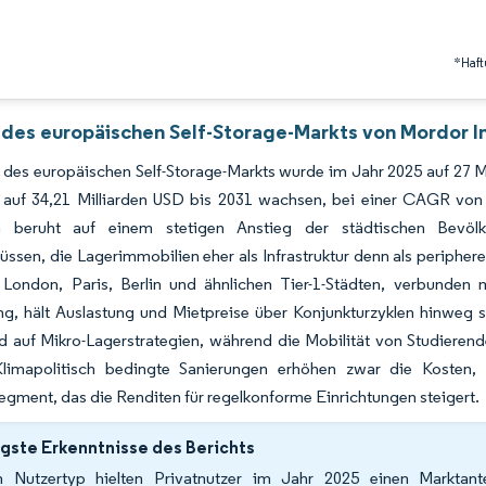
*Haft
 des europäischen Self-Storage-Markts von Mordor I
des europäischen Self-Storage-Markts wurde im Jahr 2025 auf 27 Mi
 auf 34,21 Milliarden USD bis 2031 wachsen, bei einer CAGR vo
 beruht auf einem stetigen Anstieg der städtischen Bevölke
lüssen, die Lagerimmobilien eher als Infrastruktur denn als periphe
London, Paris, Berlin und ähnlichen Tier-1-Städten, verbunden 
ng, hält Auslastung und Mietpreise über Konjunkturzyklen hinweg 
 auf Mikro-Lagerstrategien, während die Mobilität von Studierend
Klimapolitisch bedingte Sanierungen erhöhen zwar die Kosten, 
ment, das die Renditen für regelkonforme Einrichtungen steigert.
gste Erkenntnisse des Berichts
 Nutzertyp hielten Privatnutzer im Jahr 2025 einen Marktant