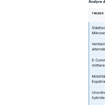
Analyse 
TREIBER
Städtis
Mikrow
Verklei
alternd
E-Comm
mittler
Mobilit
Expatri
Unordn
hybride