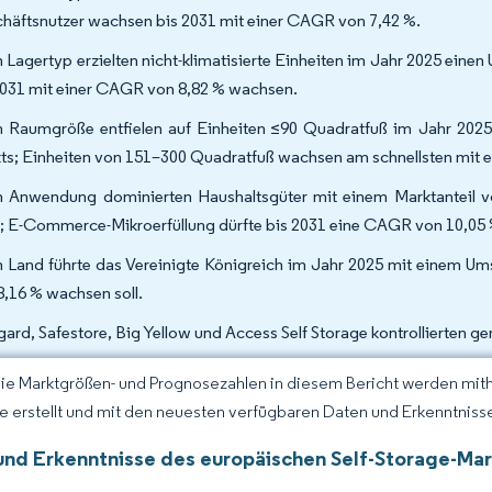
häftsnutzer wachsen bis 2031 mit einer CAGR von 7,42 %.
 Lagertyp erzielten nicht-klimatisierte Einheiten im Jahr 2025 einen
2031 mit einer CAGR von 8,82 % wachsen.
 Raumgröße entfielen auf Einheiten ≤90 Quadratfuß im Jahr 2025
ts; Einheiten von 151–300 Quadratfuß wachsen am schnellsten mit 
 Anwendung dominierten Haushaltsgüter mit einem Marktanteil v
; E-Commerce-Mikroerfüllung dürfte bis 2031 eine CAGR von 10,05 %
 Land führte das Vereinigte Königreich im Jahr 2025 mit einem Um
8,16 % wachsen soll.
gard, Safestore, Big Yellow und Access Self Storage kontrollierten 
Die Marktgrößen- und Prognosezahlen in diesem Bericht werden mit
ce erstellt und mit den neuesten verfügbaren Daten und Erkenntnissen
und Erkenntnisse des europäischen Self-Storage-Mar