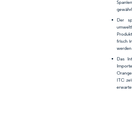
Spanie
gewährl
Der spa
umweltf
Produkt
frisch 
werden 
Das Int
Import
Orangen
ITC zei
erwarte