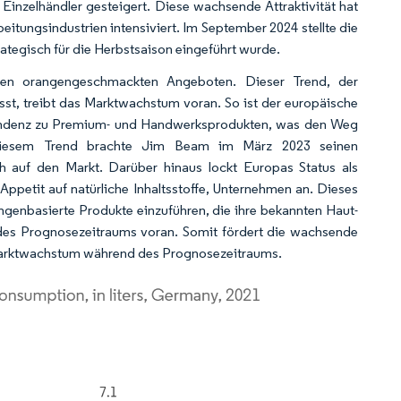
d Einzelhändler gesteigert. Diese wachsende Attraktivität hat
itungsindustrien intensiviert. Im September 2024 stellte die
tegisch für die Herbstsaison eingeführt wurde.
baren orangengeschmackten Angeboten. Dieser Trend, der
sst, treibt das Marktwachstum voran. So ist der europäische
 Tendenz zu Premium- und Handwerksprodukten, was den Weg
 diesem Trend brachte Jim Beam im März 2023 seinen
h auf den Markt. Darüber hinaus lockt Europas Status als
petit auf natürliche Inhaltsstoffe, Unternehmen an. Dieses
angenbasierte Produkte einzuführen, die ihre bekannten Haut-
des Prognosezeitraums voran. Somit fördert die wachsende
Marktwachstum während des Prognosezeitraums.