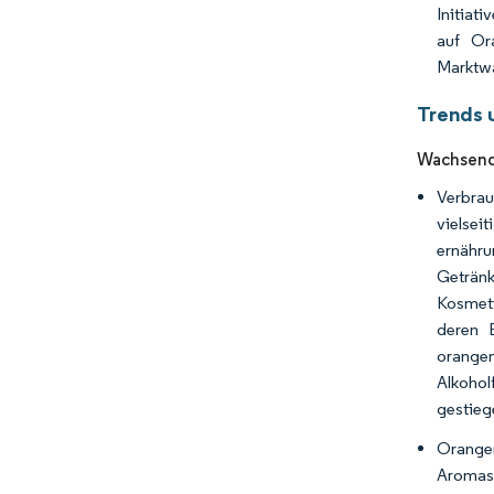
Initiati
auf Or
Marktw
Trends 
Wachsende
Verbrau
vielse
ernähru
Getränk
Kosmeti
deren 
orangen
Alkohol
gestiege
Orangen
Aromast