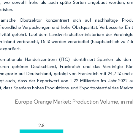
n, wo sowohl frühe als auch späte Sorten angebaut werden, um 
eisten.
nische Obstsektor konzentriert sich auf nachhaltige Produkti
reundliche Verpackungen und hohe Obstqualität. Verbesserte Ern
ivität geführt. Laut dem Landwirtschaftsministerium der Vereini
im Inland verbraucht, 15 % werden verarbeitet (hauptsächlich zu Z
exportiert.
ernationale Handelszentrum (ITC) identifiziert Spanien als de
euren gehören Deutschland, Frankreich und das Vereinigte Kön
exporte auf Deutschland, gefolgt von Frankreich mit 24,7 % und d
gt auch, dass der Exportwert von 1,22 Milliarden im Jahr 2022 auf
t, dass Spaniens hohes Produktions- und Exportpotenzial das Mark