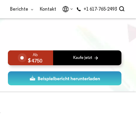
Berichte
Kontakt
+1 617-765-2493
4750
t