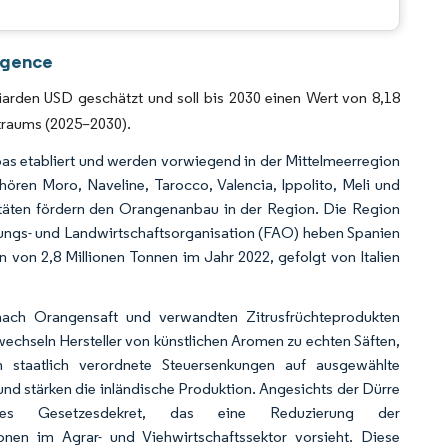
CC BY 4.0.
igence
arden USD geschätzt und soll bis 2030 einen Wert von 8,18
traums (2025–2030).
as etabliert und werden vorwiegend in der Mittelmeerregion
ren Moro, Naveline, Tarocco, Valencia, Ippolito, Meli und
täten fördern den Orangenanbau in der Region. Die Region
ungs- und Landwirtschaftsorganisation (FAO) heben Spanien
 von 2,8 Millionen Tonnen im Jahr 2022, gefolgt von Italien
ach Orangensaft und verwandten Zitrusfrüchteprodukten
chseln Hersteller von künstlichen Aromen zu echten Säften,
 staatlich verordnete Steuersenkungen auf ausgewählte
 und stärken die inländische Produktion. Angesichts der Dürre
es Gesetzesdekret, das eine Reduzierung der
n im Agrar- und Viehwirtschaftssektor vorsieht. Diese