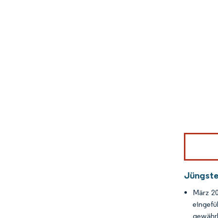
Bild © Mor
Jüngste
März 20
eingefü
gewährl