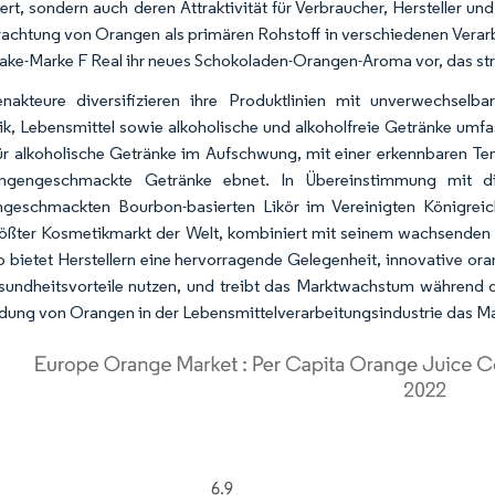
ert, sondern auch deren Attraktivität für Verbraucher, Hersteller un
rachtung von Orangen als primären Rohstoff in verschiedenen Verarbe
ake-Marke F Real ihr neues Schokoladen-Orangen-Aroma vor, das stra
enakteure diversifizieren ihre Produktlinien mit unverwechsel
k, Lebensmittel sowie alkoholische und alkoholfreie Getränke umfa
ür alkoholische Getränke im Aufschwung, mit einer erkennbaren
angengeschmackte Getränke ebnet. In Übereinstimmung mit
geschmackten Bourbon-basierten Likör im Vereinigten Königreic
ößter Kosmetikmarkt der Welt, kombiniert mit seinem wachsenden Ap
o bietet Herstellern eine hervorragende Gelegenheit, innovative or
undheitsvorteile nutzen, und treibt das Marktwachstum während 
ung von Orangen in der Lebensmittelverarbeitungsindustrie das 