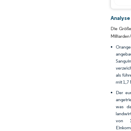
Analyse
Die Größe
Milliarden
Orangen
angebau
Sanguin
verzeic
als füh
mit 1,7
Der eu
angetri
was da
landwir
von 2
Einkom