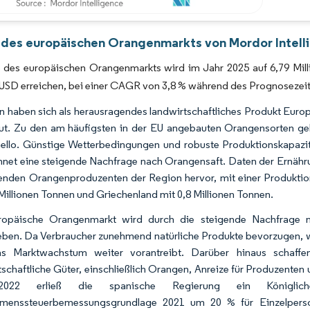
Bild © Mordor Intelligence. Wiederverwendung erfordert Namensnennung gemäß 
 des europäischen Orangenmarkts von Mordor Intell
 des europäischen Orangenmarkts wird im Jahr 2025 auf 6,79 Milli
 USD erreichen, bei einer CAGR von 3,8 % während des Prognosezei
 haben sich als herausragendes landwirtschaftliches Produkt Europ
t. Zu den am häufigsten in der EU angebauten Orangensorten gehö
ello. Günstige Wetterbedingungen und robuste Produktionskapazi
hnet eine steigende Nachfrage nach Orangensaft. Daten der Ernähr
renden Orangenproduzenten der Region hervor, mit einer Produktion
 Millionen Tonnen und Griechenland mit 0,8 Millionen Tonnen.
ropäische Orangenmarkt wird durch die steigende Nachfrage n
eben. Da Verbraucher zunehmend natürliche Produkte bevorzugen, we
s Marktwachstum weiter vorantreibt. Darüber hinaus schaffen
tschaftliche Güter, einschließlich Orangen, Anreize für Produzenten
022 erließ die spanische Regierung ein Königlich
menssteuerbemessungsgrundlage 2021 um 20 % für Einzelpersone