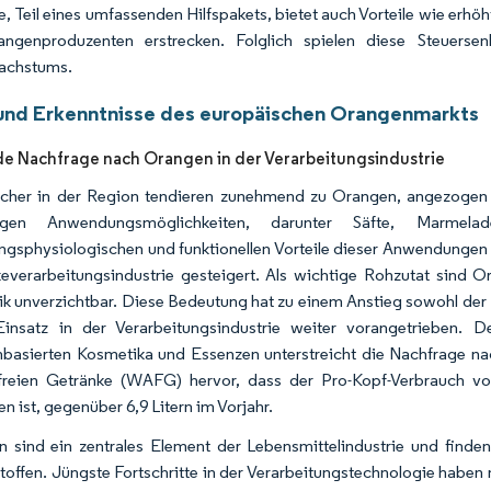
ve, Teil eines umfassenden Hilfspakets, bietet auch Vorteile wie erhö
angenproduzenten erstrecken. Folglich spielen diese Steuerse
achstums.
und Erkenntnisse des europäischen Orangenmarkts
 Nachfrage nach Orangen in der Verarbeitungsindustrie
cher in der Region tendieren zunehmend zu Orangen, angezogen vo
itigen Anwendungsmöglichkeiten, darunter Säfte, Marme
ngsphysiologischen und funktionellen Vorteile dieser Anwendungen
everarbeitungsindustrie gesteigert. Als wichtige Rohzutat sind 
k unverzichtbar. Diese Bedeutung hat zu einem Anstieg sowohl der
Einsatz in der Verarbeitungsindustrie weiter vorangetrieben
basierten Kosmetika und Essenzen unterstreicht die Nachfrage n
freien Getränke (WAFG) hervor, dass der Pro-Kopf-Verbrauch vo
n ist, gegenüber 6,9 Litern im Vorjahr.
 sind ein zentrales Element der Lebensmittelindustrie und find
offen. Jüngste Fortschritte in der Verarbeitungstechnologie haben 