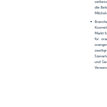
verbess
die Bet
Milchsh
Branch
Kosmeti
Markt f
für or
orangen
zweitgr
Szenari
und Ges
Verwend