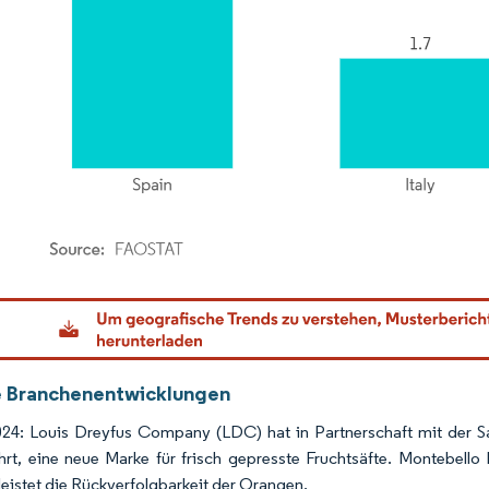
dor Intelligence. Wiederverwendung erfordert Namensnennung gemäß CC BY 4.0.
 Branchenentwicklungen
24: Louis Dreyfus Company (LDC) hat in Partnerschaft mit der Sa
hrt, eine neue Marke für frisch gepresste Fruchtsäfte. Montebello
eistet die Rückverfolgbarkeit der Orangen.