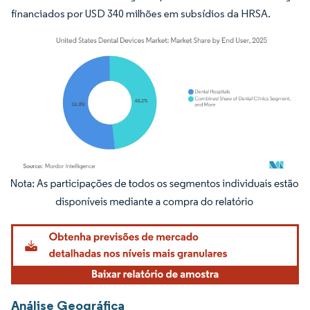
financiados por USD 340 milhões em subsídios da HRSA.
Imagem © Mordor Intelligence. O reuso requer atribuição conforme CC BY 4.0.
Análise Geográfica