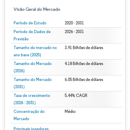
Visão Geral do Mercado
Período de Estudo
2020 - 2031
Período de Dados de
2026 - 2031
Previsão
Tamanho do mercado no
3.91 Bilhões de dólares
ano base (2025)
Tamanho do Mercado
4.18 Bilhões de dólares
(2026)
Tamanho do Mercado
6.05 Bilhões de dólares
(2031)
Taxa de crescimento
5.44% CAGR
(2026 - 2031)
Concentração do
Médio
Mercado
Imagem © Mordor Intelligence. O reuso requer atribuição conforme CC BY 4.0.
Principais jogadores