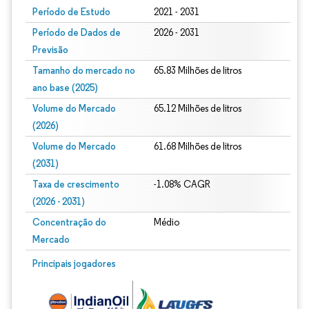
Período de Estudo
2021 - 2031
Período de Dados de
2026 - 2031
Previsão
Tamanho do mercado no
65.83 Milhões de litros
ano base (2025)
Volume do Mercado
65.12 Milhões de litros
(2026)
Volume do Mercado
61.68 Milhões de litros
(2031)
Taxa de crescimento
-1.08% CAGR
(2026 - 2031)
Concentração do
Médio
Mercado
Imagem © Mordor Intelligence. O reuso requer atribuição conforme CC BY 4.0.
Principais jogadores