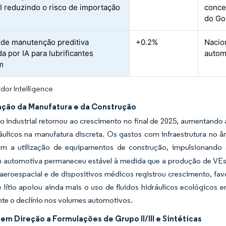
II reduzindo o risco de importação
conce
do Go
de manutenção preditiva
+0.2%
Nacio
da por IA para lubrificantes
autom
m
dor Intelligence
ção da Manufatura e da Construção
o industrial retornou ao crescimento no final de 2025, aumentand
áulicos na manufatura discreta. Os gastos com infraestrutura no 
m a utilização de equipamentos de construção, impulsionando a
automotiva permaneceu estável à medida que a produção de VEs sub
eroespacial e de dispositivos médicos registrou crescimento, fav
 lítio apoiou ainda mais o uso de fluidos hidráulicos ecológicos 
te o declínio nos volumes automotivos.
m Direção a Formulações de Grupo II/III e Sintéticas