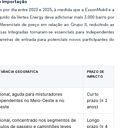
e Importação
s por dia entre 2023 e 2025, à medida que a ExxonMobil e a
ido da Vertex Energy deve adicionar mais 3.000 barris por
ferenciais de preço em relação ao Grupo II, reduzindo as
sas integradas tornaram-se essenciais para independentes
rreiras de entrada para potenciais novos participantes do
EVÂNCIA GEOGRÁFICA
PRAZO DE
IMPACTO
ional, aguda para misturadores
Curto
ependentes no Meio-Oeste e no
prazo (≤ 2
este
anos)
ional, concentrado nos segmentos de
Longo
culos de passeio e caminhões leves
prazo (≥ 4