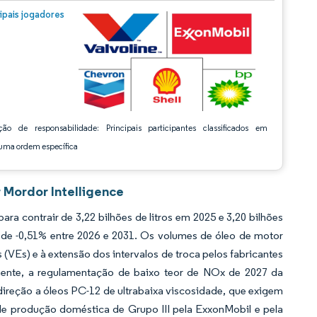
m © Mordor Intelligence. O reuso requer atribuição conforme CC BY 4.0.
cipais jogadores
ção de responsabilidade: Principais participantes classificados em
ma ordem específica
 Mordor Intelligence
a contrair de 3,22 bilhões de litros em 2025 e 3,20 bilhões
R de -0,51% entre 2026 e 2031. Os volumes de óleo de motor
(VEs) e à extensão dos intervalos de troca pelos fabricantes
mente, a regulamentação de baixo teor de NOx de 2027 da
reção a óleos PC-12 de ultrabaixa viscosidade, que exigem
de produção doméstica de Grupo III pela ExxonMobil e pela