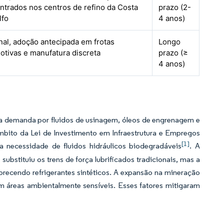
ntrados nos centros de refino da Costa
prazo (2-
lfo
4 anos)
nal, adoção antecipada em frotas
Longo
otivas e manufatura discreta
prazo (≥
4 anos)
o a demanda por fluidos de usinagem, óleos de engrenagem e
âmbito da Lei de Investimento em Infraestrutura e Empregos
[1]
 necessidade de fluidos hidráulicos biodegradáveis
. A
stituiu os trens de força lubrificados tradicionais, mas a
orecendo refrigerantes sintéticos. A expansão na mineração
em áreas ambientalmente sensíveis. Esses fatores mitigaram