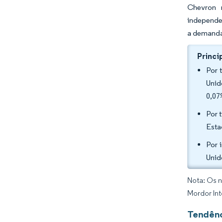
Chevron 
independen
a demanda,
Princi
Por 
Unid
0,07
Por 
Esta
Por 
Unid
Nota: Os n
Mordor Int
Tendênc