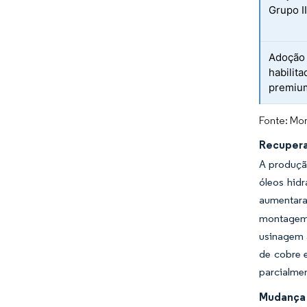
Grupo I
Adoção 
habilita
premiu
Fonte: Mor
Recupera
A produçã
óleos hidr
aumentara
montagem 
usinagem a
de cobre e
parcialmen
Mudança e