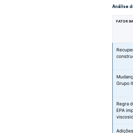
Análise 
FATOR I
Recuper
constru
Mudança
Grupo II
Regra d
EPA imp
viscosi
Adições