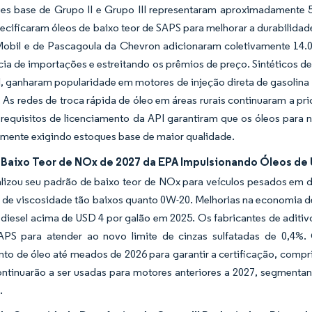
es base de Grupo II e Grupo III representaram aproximadamente
cificaram óleos de baixo teor de SAPS para melhorar a durabilida
obil e de Pascagoula da Chevron adicionaram coletivamente 14.000
a de importações e estreitando os prêmios de preço. Sintéticos de 
I, ganharam popularidade em motores de injeção direta de gasolina
 As redes de troca rápida de óleo em áreas rurais continuaram a pr
s requisitos de licenciamento da API garantiram que os óleos par
amente exigindo estoques base de maior qualidade.
 Baixo Teor de NOx de 2027 da EPA Impulsionando Óleos de 
alizou seu padrão de baixo teor de NOx para veículos pesados em 
de viscosidade tão baixos quanto 0W-20. Melhorias na economia de 
diesel acima de USD 4 por galão em 2025. Os fabricantes de aditi
APS para atender ao novo limite de cinzas sulfatadas de 0,4%
nto de óleo até meados de 2026 para garantir a certificação, com
ontinuarão a ser usadas para motores anteriores a 2027, segmenta
.