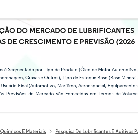
AÇÃO DO MERCADO DE LUBRIFICANTES
S DE CRESCIMENTO E PREVISÃO (2026
dos é Segmentado por Tipo de Produto (Óleo de Motor Automotivo,
Engrenagem, Graxas e Outros), Tipo de Estoque Base (Base Mineral,
do Usuário Final (Automotivo, Marítimo, Aeroespacial, Equipamentos
l). As Previsões de Mercado são Fornecidas em Termos de Volume
 Químicos E Materiais
Pesquisa De Lubrificantes E Aditivos 