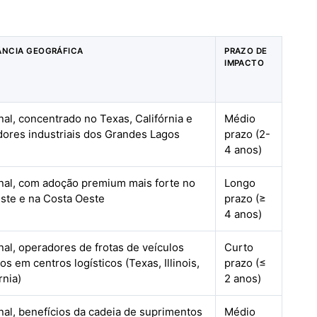
ÂNCIA GEOGRÁFICA
PRAZO DE
IMPACTO
nal, concentrado no Texas, Califórnia e
Médio
dores industriais dos Grandes Lagos
prazo (2-
4 anos)
nal, com adoção premium mais forte no
Longo
ste e na Costa Oeste
prazo (≥
4 anos)
nal, operadores de frotas de veículos
Curto
s em centros logísticos (Texas, Illinois,
prazo (≤
rnia)
2 anos)
nal, benefícios da cadeia de suprimentos
Médio