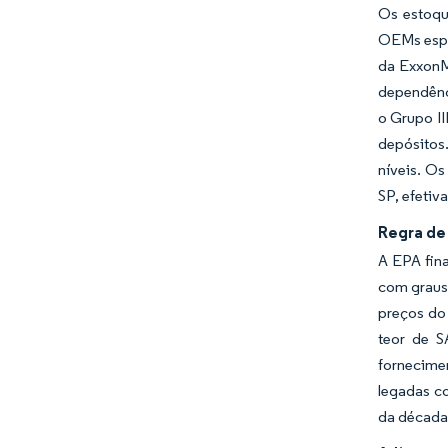
Os estoqu
OEMs espe
da ExxonM
dependênci
o Grupo II
depósitos.
níveis. O
SP, efetiv
Regra de
A EPA fin
com graus 
preços do 
teor de S
fornecime
legadas c
da década