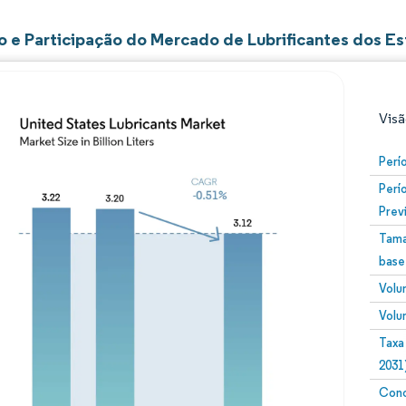
 e Participação do Mercado de Lubrificantes dos E
Visã
Perí
Perí
Prev
Tama
base
Volu
Imagem © Mordor Intelligence. O reuso requer atribuiç
Volu
Taxa
2031
Conc