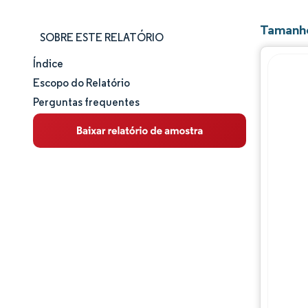
Tamanho
SOBRE ESTE RELATÓRIO
Índice
Tamanho e participação de mercado
Escopo do Relatório
Perguntas frequentes
Análise de mercado
Tendências e insights
Análise de segmentos
Análise geográfica
Panorama competitivo
Principais jogadores
Desenvolvimentos da indústria