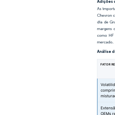
Adições 
As importa
Chevron c
dia de Gr
margens d
como HF S
mercado.
Análise d
FATOR R
Volatil
compri
mistura
Extensã
OEMs re