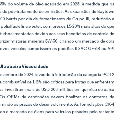
 55% do volume de óleo acabado em 2025, à medida que os
de do pós-tratamento de emissões. As expansões de Baytown
 barris por dia de fornecimento de Grupo III, reduzindo a
polialfaolefina e éster, com preços 15-20% mais altos do que
 turboalimentados devido aos seus benefícios de controle de
iorizar misturas minerais 5W-30, criando um mercado de dois
a novos veículos cumprissem os padrões ILSAC GF-6B ou API
Ultrabaixa Viscosidade
dezembro de 2024, levando à introdução da categoria PC-12
combustível de 1-2% são críticas para frotas que enfrentam
vos investiram mais de USD 200 milhões em química de baixo
. Os OEMs de caminhões devem finalizar os contratos de
primindo os prazos de desenvolvimento. As formulações CK-4
ndo o mercado de óleos para veículos pesados pelo restante