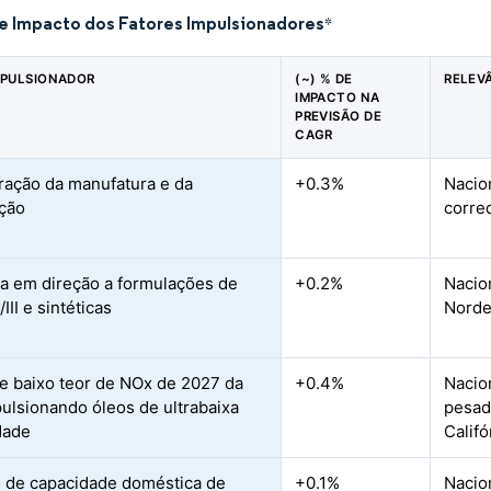
de Impacto dos Fatores Impulsionadores
*
MPULSIONADOR
(~) % DE
RELEV
IMPACTO NA
PREVISÃO DE
CAGR
ação da manufatura e da
+0.3%
Nacio
ção
corre
 em direção a formulações de
+0.2%
Nacio
/III e sintéticas
Norde
e baixo teor de NOx de 2027 da
+0.4%
Nacio
ulsionando óleos de ultrabaixa
pesado
dade
Califó
 de capacidade doméstica de
+0.1%
Nacio