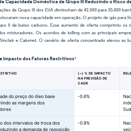
de Capacidade Doméstica de Grupo III Reduzindo o Risco d
ções de Grupo III dos EUA diminuíram de 42.000 para 35.000 barri
olocaram nova capacidade em operação. O projeto de gás para líqu
upo II de baixo carbono. Esse aumento de oferta comprimiu os di
os misturadores. Os acordos de tolling com as principais empre
inclair e Calumet. O cenário de oferta concentrado elevou as ba
e Impacto dos Fatores Restritivos
*
ESTRITIVO
(~) % DE IMPACTO
REL
NA PREVISÃO DE
CAGR
idade do preço do óleo base
-0.6%
Nac
mindo as margens dos
ind
dores
Sud
o dos intervalos de troca dos
-0.8%
Nac
duzindo a demanda de reposição
veí