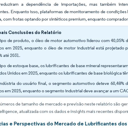
reduziram a dependência de importações, mas também intensi
tes. Enquanto isso, plataformas de monitoramento de condições hab
 com frotas optando por sintéticos premium, enquanto compradores 
pais Conclusões do Relatório
tipo de produto, o óleo de motor automotivo liderou com 40,05% d
os em 2025, enquanto o óleo de motor industrial está projetado
% até 2031.
tipo de estoque base, os lubrificantes de base mineral representar
dos Unidos em 2025, enquanto os lubrificantes de base biológica 
indústria do usuário final, o segmento automotivo deteve 60,48% 
os em 2025, enquanto o segmento industrial deve avançar a um CAG
úmeros de tamanho de mercado e previsão neste relatório são gera
elligence, atualizada com os dados e insights mais recentes disponí
ias e Perspectivas do Mercado de Lubrificantes dos