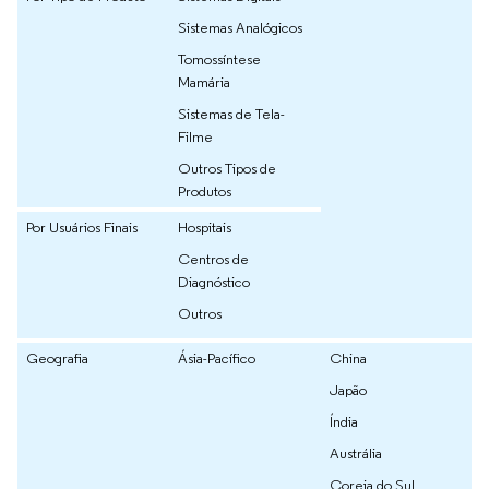
Sistemas Analógicos
Tomossíntese
Mamária
Sistemas de Tela-
Filme
Outros Tipos de
Produtos
Por Usuários Finais
Hospitais
Centros de
Diagnóstico
Outros
Geografia
Ásia-Pacífico
China
Japão
Índia
Austrália
Coreia do Sul