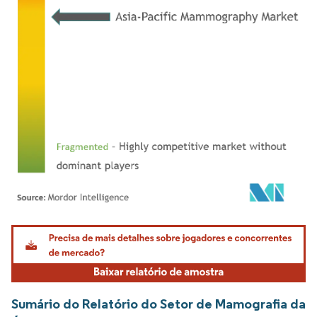
Imagem © Mordor Intelligence. O reuso requer atribuição conforme CC BY 4.0.
Sumário do Relatório do Setor de Mamografia da