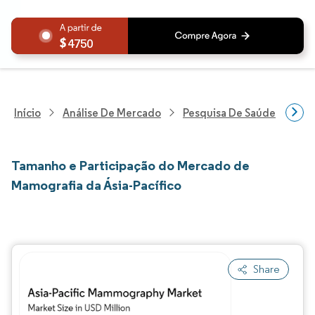
4750
Início
Análise De Mercado
Pesquisa De Saúde
Pes
Tamanho e Participação do Mercado de
Mamografia da Ásia-Pacífico
Share