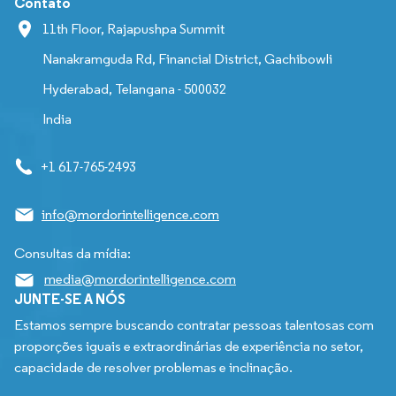
Contato
11th Floor, Rajapushpa Summit
Nanakramguda Rd, Financial District, Gachibowli
Hyderabad, Telangana - 500032
India
+1 617-765-2493
info@mordorintelligence.com
Consultas da mídia:
media@mordorintelligence.com
JUNTE-SE A NÓS
Estamos sempre buscando contratar pessoas talentosas com
proporções iguais e extraordinárias de experiência no setor,
capacidade de resolver problemas e inclinação.