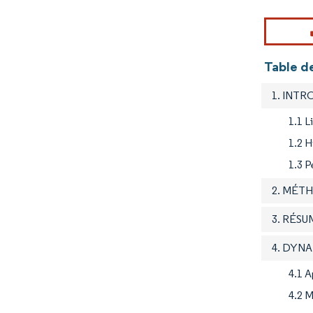
Table d
1. INT
1.1 L
1.2 H
1.3 P
2. MÉT
3. RÉSU
4. DYN
4.1 
4.2 