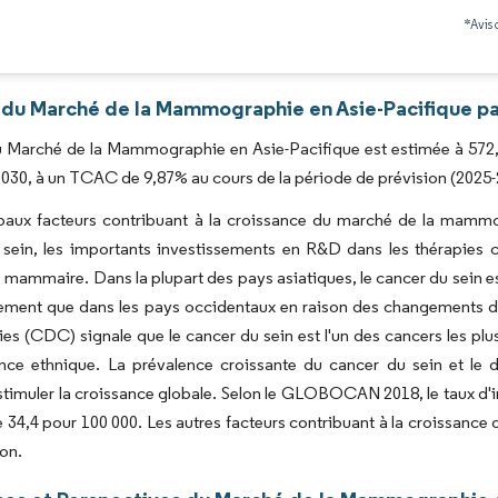
Image © Mordor Intelligence. La réutilisation nécessite une attribution sous CC BY 4.0
*Avis 
 du Marché de la Mammographie en Asie-Pacifique pa
du Marché de la Mammographie en Asie-Pacifique est estimée à 572,6
2030, à un TCAC de 9,87% au cours de la période de prévision (2025-
ipaux facteurs contribuant à la croissance du marché de la mammo
sein, les importants investissements en R&D dans les thérapies c
 mammaire. Dans la plupart des pays asiatiques, le cancer du sein es
ement que dans les pays occidentaux en raison des changements de
es (CDC) signale que le cancer du sein est l'un des cancers les plus
nce ethnique. La prévalence croissante du cancer du sein et le 
stimuler la croissance globale. Selon le GLOBOCAN 2018, le taux d'i
e 34,4 pour 100 000. Les autres facteurs contribuant à la croissan
ion.