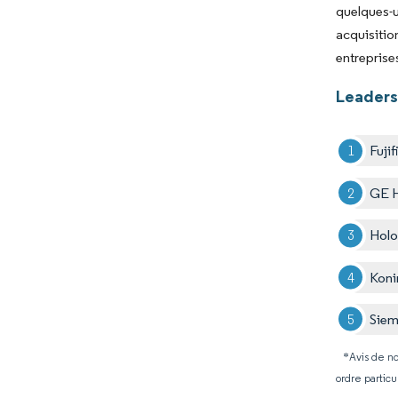
quelques-
acquisitio
entreprise
Leaders
Fuji
GE H
Holo
Konin
Siem
*Avis de no
ordre particu