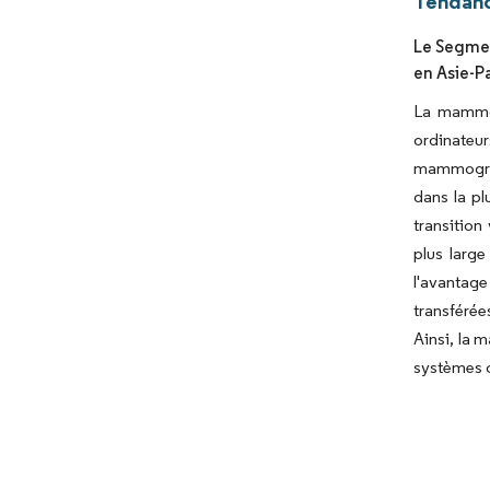
Tendanc
Le Segmen
en Asie-P
La mammog
ordinateu
mammograph
dans la p
transition
plus large
l'avantag
transférée
Ainsi, la 
systèmes c