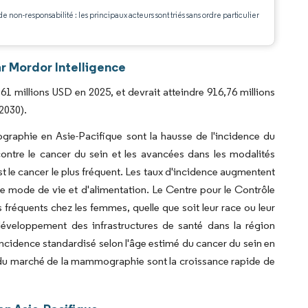
.
de non-responsabilité : les principaux acteurs sont triés sans ordre particulier
r Mordor Intelligence
1 millions USD en 2025, et devrait atteindre 916,76 millions
2030).
graphie en Asie-Pacifique sont la hausse de l'incidence du
ontre le cancer du sein et les avancées dans les modalités
t le cancer le plus fréquent. Les taux d'incidence augmentent
 mode de vie et d'alimentation. Le Centre pour le Contrôle
 fréquents chez les femmes, quelle que soit leur race ou leur
développement des infrastructures de santé dans la région
ncidence standardisé selon l'âge estimé du cancer du sein en
ce du marché de la mammographie sont la croissance rapide de