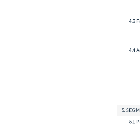
4.3 F
4.4 A
5. SEG
5.1 P