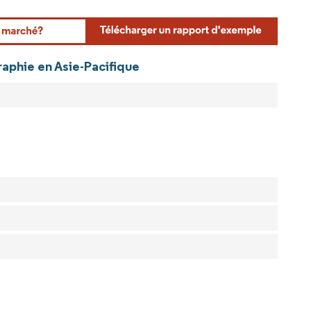
rdor Intelligence. La réutilisation nécessite une attribution sous CC BY 4.0.
aphie en Asie-Pacifique