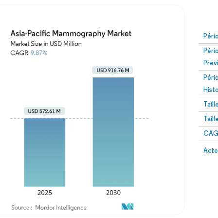
Péri
Péri
Prév
Péri
Hist
Tail
Tail
CAGR
Acte