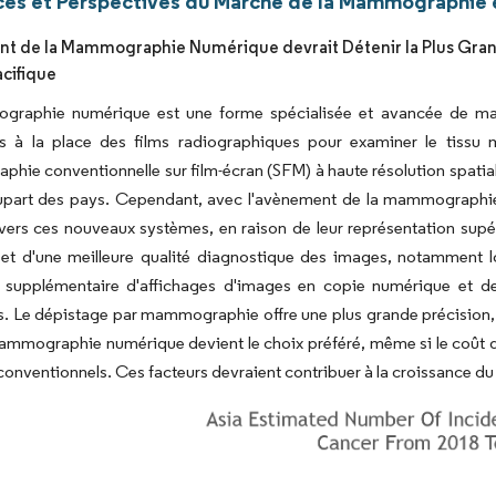
es et Perspectives du Marché de la Mammographie e
t de la Mammographie Numérique devrait Détenir la Plus Gran
acifique
raphie numérique est une forme spécialisée et avancée de mam
rs à la place des films radiographiques pour examiner le tissu
ie conventionnelle sur film-écran (SFM) à haute résolution spatial
lupart des pays. Cependant, avec l'avènement de la mammographi
 vers ces nouveaux systèmes, en raison de leur représentation supé
 et d'une meilleure qualité diagnostique des images, notamment lo
e supplémentaire d'affichages d'images en copie numérique et de
s. Le dépistage par mammographie offre une plus grande précision, un
mammographie numérique devient le choix préféré, même si le coût de 
onventionnels. Ces facteurs devraient contribuer à la croissance du