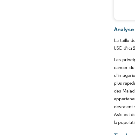
Analyse
La taille 
USD d'ici 
Les princ
cancer du 
d'imagerie
plus rapid
des Maladi
appartena
devraient 
Asie est d
la populat