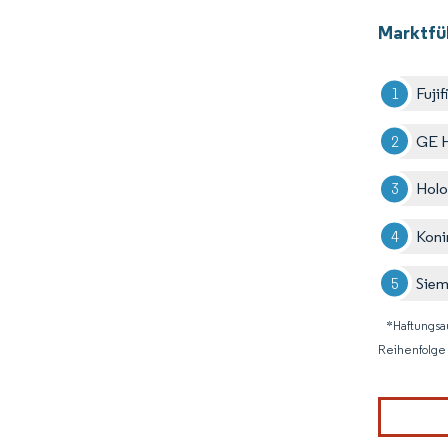
Marktfü
Fuji
GE H
Holo
Konin
Siem
*Haftungsa
Reihenfolge 