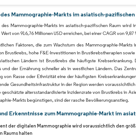
Bild © Mordor Intelligence. Wiederverwendung erfordert Namensnennung gemäß 
 des Mammographie-Markts im asiatisch-pazifischen
 des Mammographie-Markts im asiatisch-pazifischen Raum wird im 
 Wert von 916,76 Millionen USD erreichen, bei einer CAGR von 9,87
tlichen Faktoren, die zum Wachstum des Mammographie-Markts im 
on Brustkrebs, hohe F&E-Investitionen in Brustkrebstherapien sowie 
siatischen Ländern ist Brustkrebs die häufigste Krebserkrankung.
s und der Ernährung schneller als in westlichen Ländern. Das Zentr
 von Rasse oder Ethnizität eine der häufigsten Krebserkrankungen 
ende Gesundheitsinfrastruktur in der Region werden voraussich
e geschätzte altersstandardisierte Inzidenzrate von Brustkrebs in A
hie-Markts begünstigen, sind der rasche Bevölkerungsanstieg.
und Erkenntnisse zum Mammographie-Markt im asiat
nt der digitalen Mammographie wird voraussichtlich den größ
en Raums halten