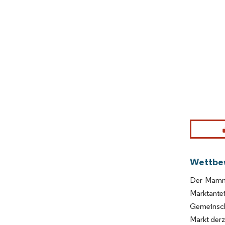
Bild © Mor
Wettbe
Der Mammo
Marktante
Gemeinscha
Markt derz