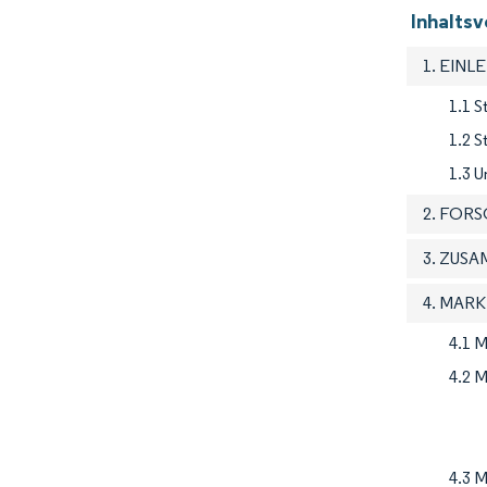
Inhalts
1. EINL
1.1 S
1.2 
1.3 U
2. FOR
3. ZUS
4. MAR
4.1 M
4.2 M
4.3 