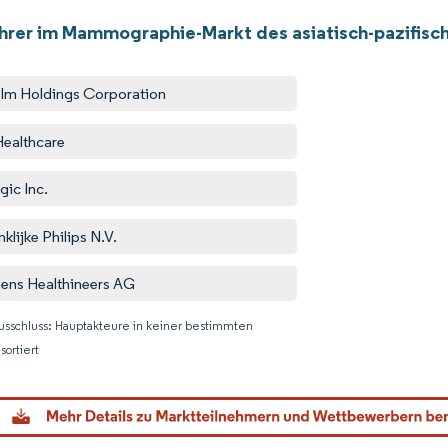
hrer im Mammographie-Markt des asiatisch-pazifisc
film Holdings Corporation
ealthcare
gic Inc.
klijke Philips N.V.
ens Healthineers AG
usschluss: Hauptakteure in keiner bestimmten
sortiert
Bild © M