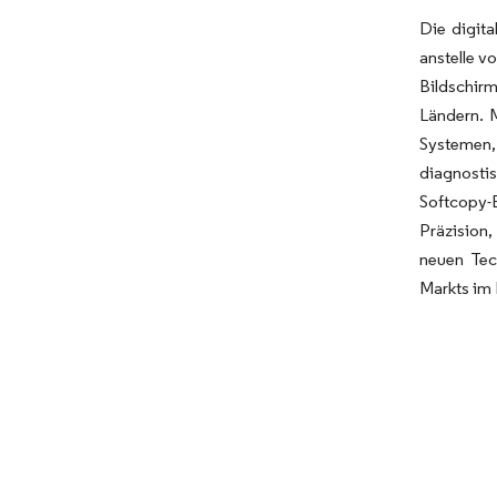
Die digit
anstelle v
Bildschir
Ländern. 
Systemen,
diagnostis
Softcopy-
Präzision
neuen Tec
Markts im