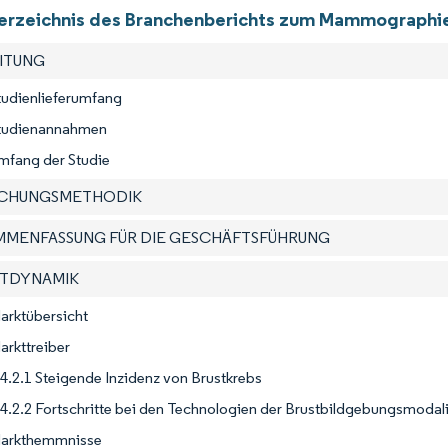
verzeichnis des Branchenberichts zum Mammographie
EITUNG
tudienlieferumfang
Studienannahmen
mfang der Studie
SCHUNGSMETHODIK
AMMENFASSUNG FÜR DIE GESCHÄFTSFÜHRUNG
KTDYNAMIK
arktübersicht
arkttreiber
4.2.1 Steigende Inzidenz von Brustkrebs
4.2.2 Fortschritte bei den Technologien der Brustbildgebungsmodal
Markthemmnisse