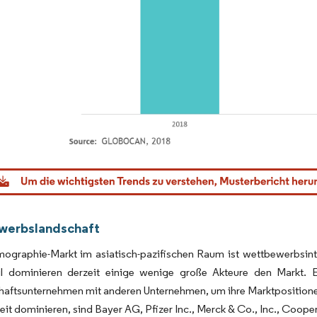
dor Intelligence. Wiederverwendung erfordert Namensnennung gemäß CC BY 4.0.
werbslandschaft
graphie-Markt im asiatisch-pazifischen Raum ist wettbewerbsinte
il dominieren derzeit einige wenige große Akteure den Markt.
ftsunternehmen mit anderen Unternehmen, um ihre Marktpositionen 
eit dominieren, sind Bayer AG, Pfizer Inc., Merck & Co., Inc., Cooper