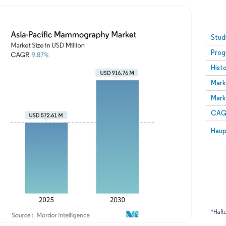
Stud
Prog
Hist
Mark
Mark
CAGR
Haup
*Haft