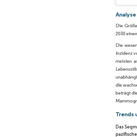
Analyse
Die Größe
2030 einen
Die wesen
Inzidenz v
meisten a
Lebensstil
unabhängig
die wachs
beträgt di
Mammograp
Trends 
Das Segme
pazifisch