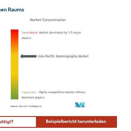
hen Raums
ordor Intelligence. Wiederverwendung erfordert Namensnennung gemäß CC BY 4.0.