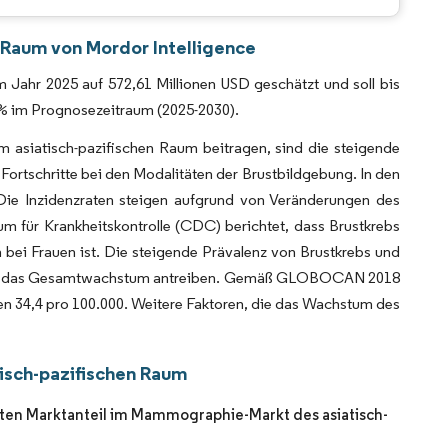
CC BY 4.0.
 Raum von Mordor Intelligence
Jahr 2025 auf 572,61 Millionen USD geschätzt und soll bis
 % im Prognosezeitraum (2025-2030).
asiatisch-pazifischen Raum beitragen, sind die steigende
Fortschritte bei den Modalitäten der Brustbildgebung. In den
 Die Inzidenzraten steigen aufgrund von Veränderungen des
um für Krankheitskontrolle (CDC) berichtet, dass Brustkrebs
bei Frauen ist. Die steigende Prävalenz von Brustkrebs und
tlich das Gesamtwachstum antreiben. Gemäß GLOBOCAN 2018
sien 34,4 pro 100.000. Weitere Faktoren, die das Wachstum des
isch-pazifischen Raum
ten Marktanteil im Mammographie-Markt des asiatisch-