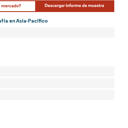
Mordor Intelligence. El uso requiere atribución según CC BY 4.0.
fía en Asia-Pacífico