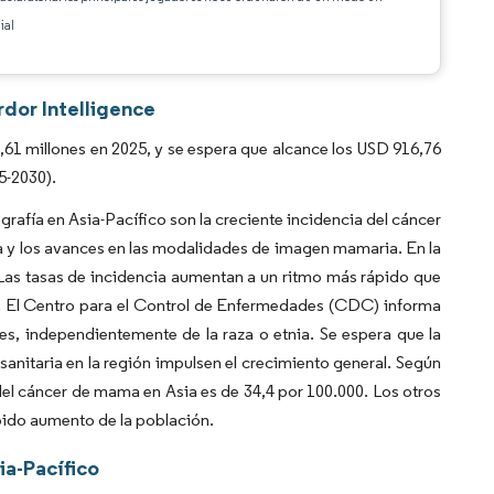
ial
rdor Intelligence
1 millones en 2025, y se espera que alcance los USD 916,76
5-2030).
afía en Asia-Pacífico son la creciente incidencia del cáncer
a y los avances en las modalidades de imagen mamaria. En la
Las tasas de incidencia aumentan a un ritmo más rápido que
eta. El Centro para el Control de Enfermedades (CDC) informa
s, independientemente de la raza o etnia. Se espera que la
sanitaria en la región impulsen el crecimiento general. Según
l cáncer de mama en Asia es de 34,4 por 100.000. Los otros
pido aumento de la población.
a-Pacífico