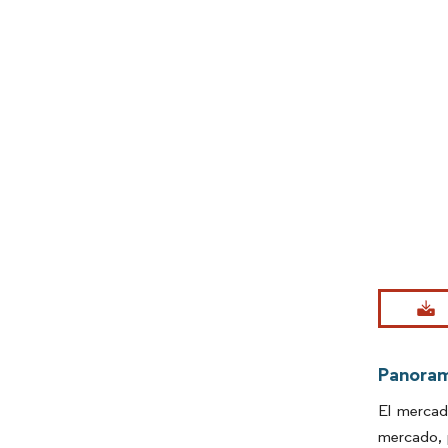
Imagen © Mo
Panora
El mercad
mercado, 