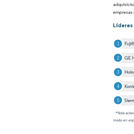
adquisicio
empresas q
Líderes 
Fuji
GE H
Holo
Konin
Siem
*Nota aclar
modo en esp