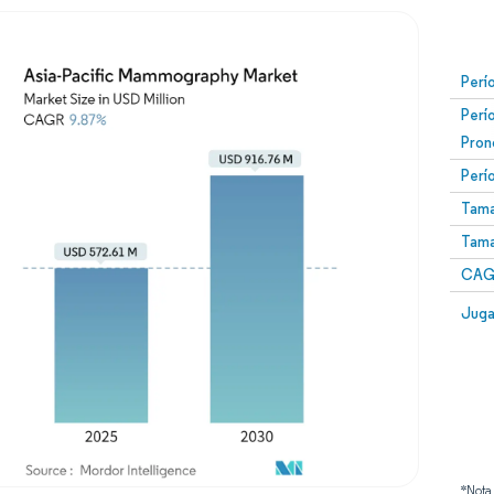
Perí
Perí
Pron
Perí
Tama
Tama
CAGR
Juga
*Nota