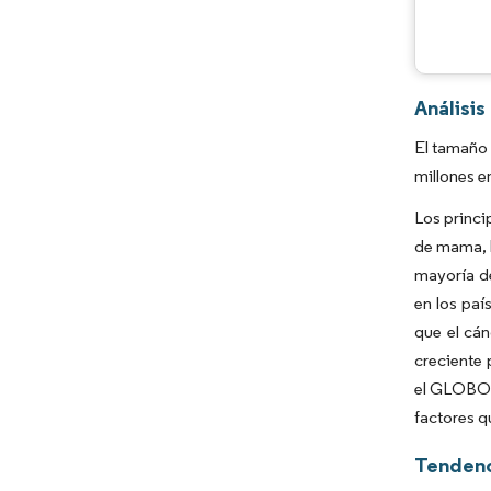
Análisi
El tamaño 
millones e
Los princi
de mama, l
mayoría de
en los paí
que el cá
creciente 
el GLOBOCA
factores q
Tendenc