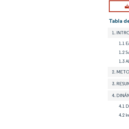
Tabla d
1. INT
1.1 E
1.2 S
1.3 A
2. MET
3. RES
4. DIN
4.1 
4.2 