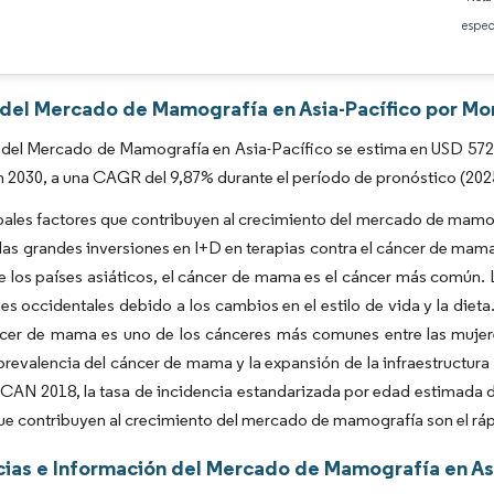
Imagen © Mordor Intelligence. El uso requiere atribución según CC BY 4.0.
espec
s del Mercado de Mamografía en Asia-Pacífico por Mo
del Mercado de Mamografía en Asia-Pacífico se estima en USD 572,6
n 2030, a una CAGR del 9,87% durante el período de pronóstico (202
pales factores que contribuyen al crecimiento del mercado de mamogr
as grandes inversiones en I+D en terapias contra el cáncer de mam
 los países asiáticos, el cáncer de mama es el cáncer más común. 
ses occidentales debido a los cambios en el estilo de vida y la di
ncer de mama es uno de los cánceres más comunes entre las mujere
prevalencia del cáncer de mama y la expansión de la infraestructura 
N 2018, la tasa de incidencia estandarizada por edad estimada de
ue contribuyen al crecimiento del mercado de mamografía son el rá
ias e Información del Mercado de Mamografía en Asi