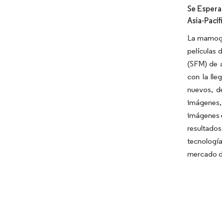
Se Espera
Asia-Pacíf
La mamogra
películas 
(SFM) de a
con la ll
nuevos, d
imágenes,
imágenes e
resultados
tecnologí
mercado du