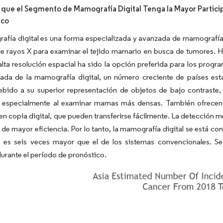
 que el Segmento de Mamografía Digital Tenga la Mayor Partic
ico
fía digital es una forma especializada y avanzada de mamografía q
de rayos X para examinar el tejido mamario en busca de tumores. H
lta resolución espacial ha sido la opción preferida para los progr
egada de la mamografía digital, un número creciente de países es
ebido a su superior representación de objetos de bajo contraste
 especialmente al examinar mamas más densas. También ofrecen la 
n copia digital, que pueden transferirse fácilmente. La detección 
 de mayor eficiencia. Por lo tanto, la mamografía digital se está co
a es seis veces mayor que el de los sistemas convencionales. Se
rante el período de pronóstico.