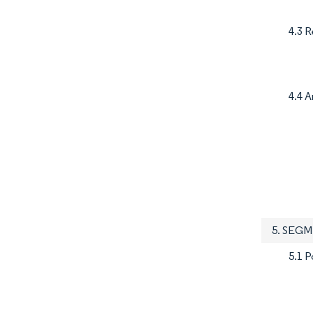
4.3 R
4.4 A
5. SEG
5.1 P