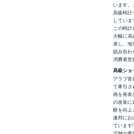
います。
高級時計
していま
この時計
大幅に高
表し、地
組み合わ
消費者意
高級ショ
アラブ首
て牽引され
画を発表し
の改装に
験を向上
連邦にお
[
ています
店舗の重