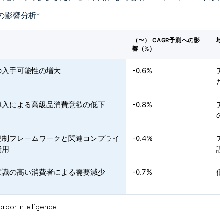
の影響分析
*
（〜） CAGR予測への影
響（%）
の入手可能性の増大
-0.6%
導入による高級品消費意欲の低下
-0.8%
規制フレームワークと関連コンプライ
-0.4%
費用
意識の高い消費者による需要減少
-0.7%
or Intelligence