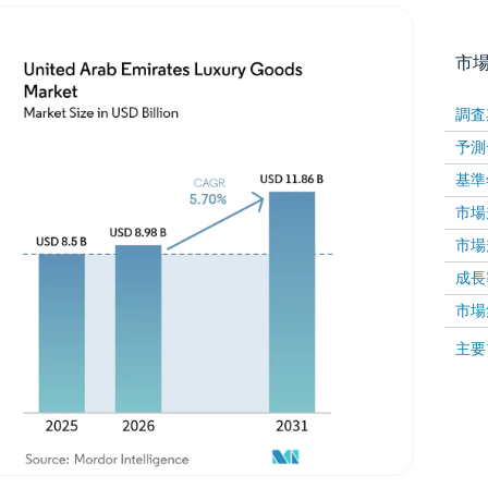
市
調査
予測
基準
市場規
市場規
成長率 
画像 © Mordor Intelligence。再利用にはCC BY 4
市場
画像 ©
主要