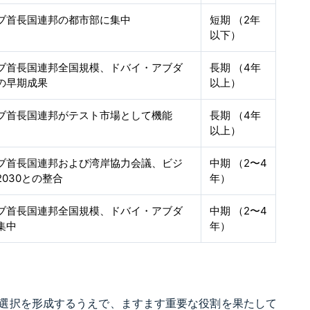
ブ首長国連邦の都市部に集中
短期 （2年
以下）
ブ首長国連邦全国規模、ドバイ・アブダ
長期 （4年
の早期成果
以上）
ブ首長国連邦がテスト市場として機能
長期 （4年
以上）
ブ首長国連邦および湾岸協力会議、ビジ
中期 （2〜4
2030との整合
年）
ブ首長国連邦全国規模、ドバイ・アブダ
中期 （2〜4
集中
年）
選択を形成するうえで、ますます重要な役割を果たして