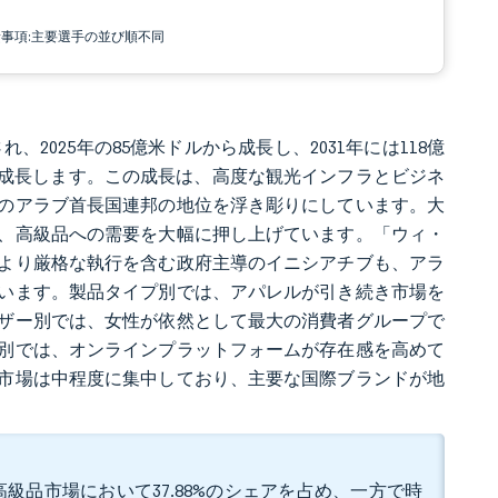
責事項:主要選手の並び順不同
れ、2025年の85億米ドルから成長し、2031年には118億
5.7%で成長します。この成長は、高度な観光インフラとビジネ
のアラブ首長国連邦の地位を浮き彫りにしています。大
、高級品への需要を大幅に押し上げています。「ウィ・
のより厳格な執行を含む政府主導のイニシアチブも、アラ
います。製品タイプ別では、アパレルが引き続き市場を
ザー別では、女性が依然として最大の消費者グループで
別では、オンラインプラットフォームが存在感を高めて
市場は中程度に集中しており、主要な国際ブランドが地
級品市場において37.88%のシェアを占め、一方で時