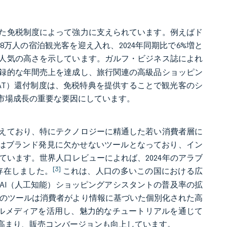
た免税制度によって強力に支えられています。例えばド
8万人の宿泊観光客を迎え入れ、2024年同期比で6%増と
人気の高さを示しています。ガルフ・ビジネス誌によれ
う記録的な年間売上を達成し、旅行関連の高級品ショッピン
AT）還付制度は、免税特典を提供することで観光客のシ
市場成長の重要な要因にしています。
えており、特にテクノロジーに精通した若い消費者層に
ットフォームはブランド発見に欠かせないツールとなっており、イン
います。世界人口レビューによれば、2024年のアラブ
[3]
存在しました。
これは、人口の多いこの国における広
AI（人工知能）ショッピングアシスタントの普及率の拡
れらのツールは消費者がより情報に基づいた個別化された高
シャルメディアを活用し、魅力的なチュートリアルを通じて
高まり、販売コンバージョンも向上しています。