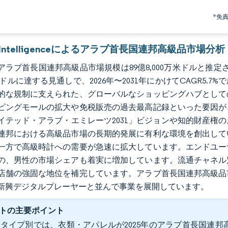
*免
r Intelligenceによるアラブ首長国連邦高級品市場分析
のアラブ首長国連邦高級品市場規模は89億8,000万米ドルと推定さ
万米ドルに達する見通しで、2026年〜2031年にかけてCAGR
的な規制に支えられた、グローバルなショッピングハブとして
ピングモールの拡大や免税販売の過去最高記録といった要因が
イテッド・アラブ・エミレーツ2031」ビジョンや知的財産権
連邦における高級品市場の長期的発展に有利な環境を創出して
一方で高級時計への需要が急速に拡大しています。エンドユー
の、男性の市場シェアも着実に増加しています。流通チャネル
店舗の強固な地位を補完しています。アラブ首長国連邦高級品
新興デジタルプレーヤーと並んで事業を展開しています。
トの主要ポイント
タイプ別では、衣類・アパレルが2025年のアラブ首長国連邦高