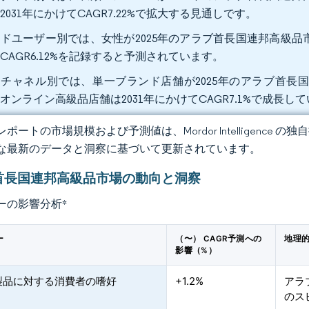
2031年にかけてCAGR7.22%で拡大する見通しです。
ドユーザー別では、女性が2025年のアラブ首長国連邦高級品市場
CAGR6.12%を記録すると予測されています。
チャネル別では、単一ブランド店舗が2025年のアラブ首長国
オンライン高級品店舗は2031年にかけてCAGR7.1%で成長し
ポートの市場規模および予測値は、Mordor Intelligence
な最新のデータと洞察に基づいて更新されています。
首長国連邦高級品市場の動向と洞察
ーの影響分析
*
ー
（〜） CAGR予測への
地理的
影響（%）
製品に対する消費者の嗜好
+1.2%
アラ
のス