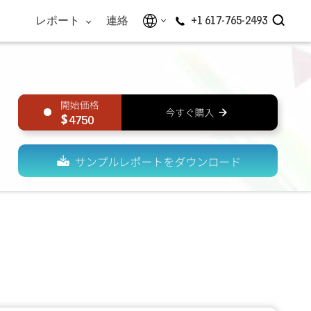
レポート
連絡
+1 617-765-2493
4750