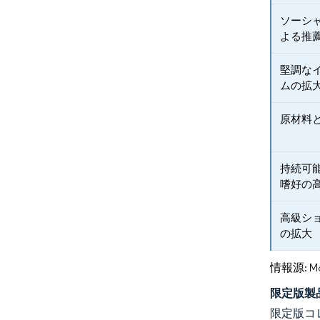
ソーシ
よる推
堅調な
ムの拡
原材料
持続可
嗜好の
高級シ
の拡大
情報源: Mord
限定版製
限定版コ