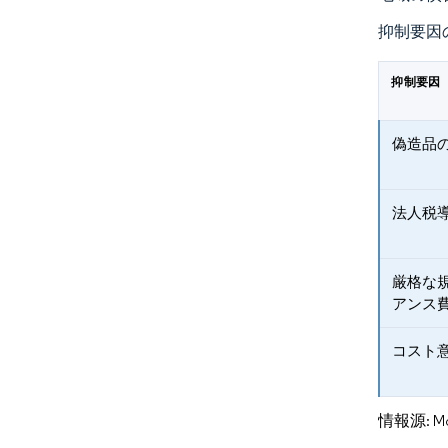
抑制要因
抑制要因
偽造品
法人税
厳格な
アンス
コスト
情報源: Mord