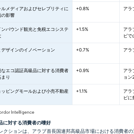
ャルメディアおよびセレブリティに
+0.8%
アラ
薦の影響
インバウンド観光と免税エコシステ
+1.5%
アラ
大
ビで
とデザインのイノベーション
+0.7%
アラ
能なエコ認証高級品に対する消費者
+0.9%
アラ
高まり
ョン
ョッピングモールおよび小売不動産
+1.1%
アラ
ビに
or Intelligence
品に対する消費者の嗜好
レクションは、アラブ首長国連邦高級品市場における消費者の