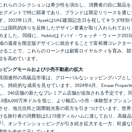
これらのコレクションは希少性を演出し、消費者の目に製品を
セグメントで特に顕著であり、ブランドは限定リリースを通じ
す。2023年11月、HysekはUAE建国記念日を祝してキラダ
には国民的誇りを反映したデザイン要素が取り入れられており
めました。同様に、Hublotはドバイ・ウォッチ・ウィーク2
域の遺産を限定版デザインに統合することで富裕層コレクター
せることで、これらのローンチは顧客ロイヤルティを育み、競
欲を高めています。
ッピングモールおよび小売不動産の拡大
長国連邦の高級品市場は、グローバルなショッピングハブとし
、持続的な成長を見せています。2024年6月、Emaar Prop
、240店舗の新たなプレミアム店舗が追加される予定です。同様に、M
13億6,000万米ドルを投じ、より幅広い小売・体験型オプシ
させ、地元住民と国際観光客の双方を引きつけています。世界旅
ける旅行者の消費額は2,173億ディルハムに達しており、高
1]
。オンラインショッピングが引き続き拡大する一方、旺盛な
要性を改めて示しています。