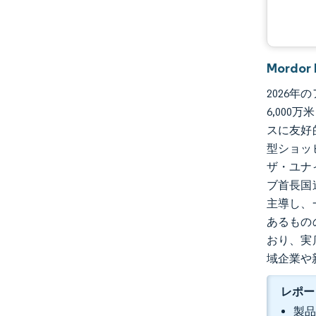
Mordo
2026年
6,000
スに友好
型ショッ
ザ・ユナ
ブ首長国
主導し、
あるもの
おり、実
域企業や
レポー
製品