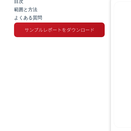
目次
市場規模とシェア
範囲と方法
よくある質問
市場分析
トレンドとインサイト
セグメント分析
地理分析
規制環境
競争環境
主要プレーヤー
機会と展望
業界の動向