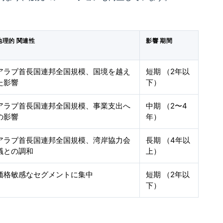
地理的 関連性
影響 期間
アラブ首長国連邦全国規模、国境を越え
短期 （2年以
た影響
下）
アラブ首長国連邦全国規模、事業支出へ
中期 （2〜4
の影響
年）
アラブ首長国連邦全国規模、湾岸協力会
長期 （4年以
議との調和
上）
価格敏感なセグメントに集中
短期 （2年以
下）