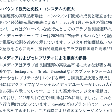
ンバウンド観光と免税エコシステムの拡大
長国連邦の高級品市場は、インバウンド観光の成長と確立され
ドバイ経済観光局の発表によると、2025年1月から6月の間に98
[2]
た
。これはグローバルな旅行先としてのアラブ首長国連邦の
イ・デューティー・フリーは2024年に79億ディルハムとい
す重要な役割を改めて示しています。デジタル付加価値税（V
グ意欲をさらに高め、旅行関連購買をアラブ首長国連邦高級品
ルメディアおよびセレブリティによる推薦の影響
ルメディアはアラブ首長国連邦の高級品市場に大きな影響を与
です。Instagram、TikTok、Snapchatなどのプラ
サーやセレブリティがトレンドを牽引し購買意思決定を形成して
邦にはアクティブなソーシャルメディアユーザーが1,070万人
タル関与を示しています。こうした高水準のデジタル活動は、
れており、2025年5月時点で利用率は70%に達しました。こ
を行う助けになっています。Kayaliなどのブランドはソー
習を広めてきました。この戦略により顧客エンゲージメントが