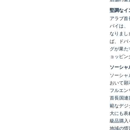
堅調なイ
アラブ首
バイは、
なりまし
ば、ドバ
グが果た
ョッピン
ソーシャ
ソーシャ
おいて顕著
フルエン
首長国連
範なデジ
大にも表
級品購入
地域の慣