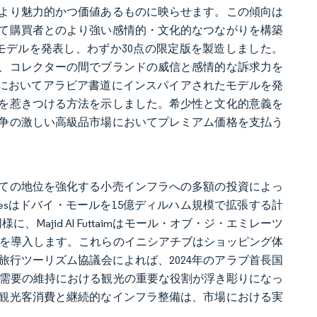
より魅力的かつ価値あるものに映らせます。この傾向は
て購買者とのより強い感情的・文化的なつながりを構築
特別モデルを発表し、わずか30点の限定版を製造しました。
、コレクターの間でブランドの威信と感情的な訴求力を
023においてアラビア書道にインスパイアされたモデルを発
を惹きつける方法を示しました。希少性と文化的意義を
争の激しい高級品市場においてプレミアム価格を支払う
ての地位を強化する小売インフラへの多額の投資によっ
ertiesはドバイ・モールを15億ディルハム規模で拡張する計
ajid Al Futtaimはモール・オブ・ジ・エミレーツ
ョンを導入します。これらのイニシアチブはショッピング体
行ツーリズム協議会によれば、2024年のアラブ首長国
級品需要の維持における観光の重要な役割が浮き彫りになっ
観光客消費と継続的なインフラ整備は、市場における実