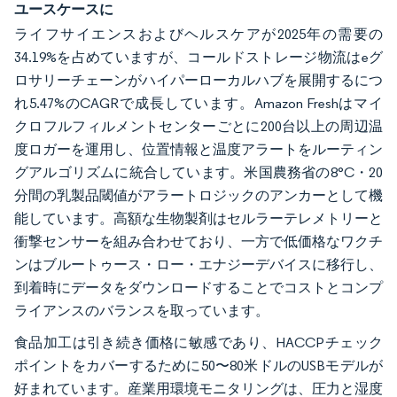
ユースケースに
ライフサイエンスおよびヘルスケアが2025年の需要の
34.19%を占めていますが、コールドストレージ物流はeグ
ロサリーチェーンがハイパーローカルハブを展開するにつ
れ5.47%のCAGRで成長しています。Amazon Freshはマイ
クロフルフィルメントセンターごとに200台以上の周辺温
度ロガーを運用し、位置情報と温度アラートをルーティン
グアルゴリズムに統合しています。米国農務省の8°C・20
分間の乳製品閾値がアラートロジックのアンカーとして機
能しています。高額な生物製剤はセルラーテレメトリーと
衝撃センサーを組み合わせており、一方で低価格なワクチ
ンはブルートゥース・ロー・エナジーデバイスに移行し、
到着時にデータをダウンロードすることでコストとコンプ
ライアンスのバランスを取っています。
食品加工は引き続き価格に敏感であり、HACCPチェック
ポイントをカバーするために50〜80米ドルのUSBモデルが
好まれています。産業用環境モニタリングは、圧力と湿度