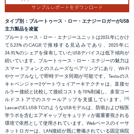
タイプ別：ブルートゥース・ロー・エナジーロガーがUSB
主力製品を凌駕
ブルートゥース・ロー・エナジーユニットは2031年にかけ
て5.23%のCAGRで推移する見込みであり、2025年に
34.91%のシェアを保有していたUSBデバイスは低下傾向が
続いています。ブルートゥース・ロー・エナジーの魅力は
スマートフォンとのスムーズなペアリングにあり、Wi-Fi
やケーブルなしで即時データ同期が可能です。Testoのス
キャベンジャー2ゲートウェイアーキテクチャは、直接セ
ルラー接続と比較して接続コストを70%削減し、多室コー
[4]
ルドストアでのスケールアップを支援しています。
LascarのEL-USB-TCのようなUSBモデルは、防衛および核医
学ラボを含むエアギャップセキュリティが最重要視される
環境で依然として使用されています。Webベースのイーサ
ネットロガーは、LAN接続が既に整備されている固定病院