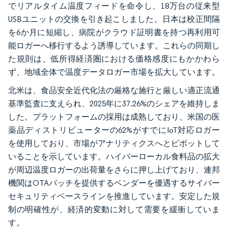
でリアルタイム温度フィードを命令し、18万台の従来型
USBユニットの交換を引き起こしました。日本は校正間隔
を6か月に短縮し、病院がクラウド証明書を持つ再利用可
能ロガーへ移行するよう誘導しています。これらの同期し
た規則は、低所得経済圏における価格感度にもかかわら
ず、地域全体で温度データロガー市場を拡大しています。
北米は、食品安全近代化法の厳格な施行と厳しい適正流通
基準監査に支えられ、2025年に37.26%のシェアを維持しま
した。プラットフォームの採用は成熟しており、米国の医
薬品ディストリビューターの62%がすでにIoT対応ロガー
を使用しており、市場がアナリティクスへとピボットして
いることを示しています。ハイパーローカル食料品の拡大
が周辺温度ロガーの出荷量をさらに押し上げており、連邦
機関はOTAパッチを提供するベンダーを優遇するサイバー
セキュリティベースラインを推進しています。安定した規
制の明確性が、経済的変動に対して需要を緩衝していま
す。