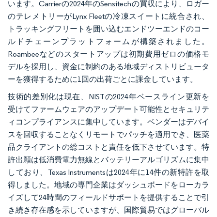
います。Carrierの2024年のSensitechの買収により、ロガー
のテレメトリーがLynx Fleetの冷凍スイートに統合され、
トラッキングフリートを囲い込むエンドツーエンドのコー
ルドチェーンプラットフォームが構築されました。
Roambeeなどのスタートアップは初期費用ゼロの価格モ
デルを採用し、資金に制約のある地域ディストリビュータ
ーを獲得するために1回の出荷ごとに課金しています。
技術的差別化は現在、NISTの2024年ベースライン更新を
受けてファームウェアのアップデート可能性とセキュリテ
ィコンプライアンスに集中しています。ベンダーはデバイ
スを回収することなくリモートでパッチを適用でき、医薬
品クライアントの総コストと責任を低下させています。特
許出願は低消費電力無線とバッテリーアルゴリズムに集中
しており、Texas Instrumentsは2024年に14件の新特許を取
得しました。地域の専門企業はダッシュボードをローカラ
イズして24時間のフィールドサポートを提供することで引
き続き存在感を示していますが、国際貿易ではグローバル