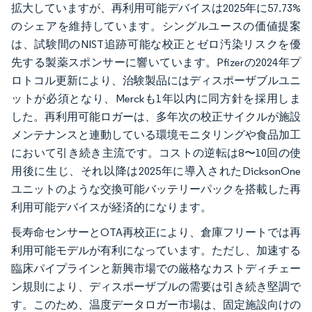
拡大していますが、再利用可能デバイスは2025年に57.73%
のシェアを維持しています。シングルユースの価値提案
は、試験間のNIST追跡可能な校正とゼロ汚染リスクを優
先する製薬スポンサーに響いています。Pfizerの2024年プ
ロトコル更新により、治験製品にはディスポーザブルユニ
ットが必須となり、Merckも1年以内に同方針を採用しま
した。再利用可能ロガーは、多年次の校正サイクルが施設
メンテナンスと連動している環境モニタリングや食品加工
において引き続き主流です。コストの逆転は8〜10回の使
用後に生じ、それ以降は2025年に導入されたDicksonOne
ユニットのような交換可能バッテリーパックを搭載した再
利用可能デバイスが経済的になります。
長寿命センサーとOTA再校正により、倉庫フリートでは再
利用可能モデルが有利になっています。ただし、加速する
臨床パイプラインと新興市場での厳格なカストディチェー
ン規則により、ディスポーザブルの需要は引き続き堅調で
す。このため、温度データロガー市場は、固定施設向けの