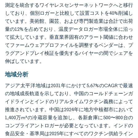
測定を統合するワイヤレスセンサーネットワークへと移行
しており、個別ロガーと比較して設置コストを40%削減し
ています。美術館、園芸、および専門製造業は合計で出荷
量の12%を占めており、温度データロガー市場全体に沿っ
て拡大しています。垂直業界固有のアラート閾値に合わせ
てファームウェアプロファイルを調整するベンダーは、プ
ラグアンドプレイ検証を優先するバイヤーの間でシェアを
伸ばしています。
地域分析
アジア太平洋地域は2031年にかけて5.67%のCAGRで最速
の地域成長軌道を示しており、中国のコールドチェーンガ
イドラインとインドのリアルタイムワクチン義務によって
推進されています。中国は2024年に地方中核都市において
1,400万m³の冷蔵容量を追加し、各新倉庫に500〜800台の
コンプライアントロガーが必要となっています。インドの
食品安全・基準局は2025年にすべてのワクチン供給ライン