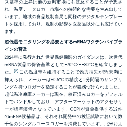
ス基準の上昇は他の新興市場にも波及することが予想さ
れ、温度データロガー市場への持続的な需要を生み出して
います。地域の食品規制当局も同様のデジタルテンプレー
トを採用しており、規制の影響を医薬品以外にも広げてい
ます。
超低温モニタリングを必要とするmRNAワクチンパイプラ
インの普及
2024年に発行された世界保健機関のガイダンスは、次世代
mRNA製品の保管基準として−70°C〜−80°Cを確立しまし
[2]
た。
この温度帯を維持することで効力損失が2%未満に
抑えられ、メーカーは±0.5°Cの精度と1分間隔のサンプリ
ングを持つロガーを指定することが義務づけられました。
超低温冷凍庫メーカーは現在、校正済みロガーをデフォル
トでバンドルしており、アフターマーケットのアクセサリ
ーが標準装備となっています。CEPIが資金提供する12件
のmRNA候補品は、それぞれ開発中の検証試験において数
千個のシングルユースロガーを消費しています。北米およ