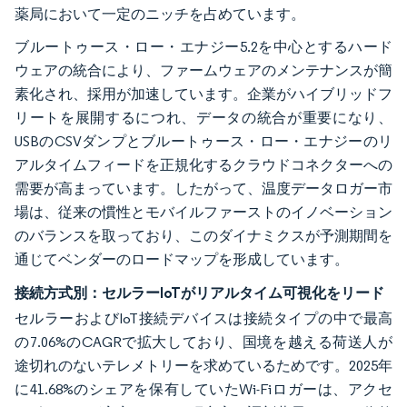
薬局において一定のニッチを占めています。
ブルートゥース・ロー・エナジー5.2を中心とするハード
ウェアの統合により、ファームウェアのメンテナンスが簡
素化され、採用が加速しています。企業がハイブリッドフ
リートを展開するにつれ、データの統合が重要になり、
USBのCSVダンプとブルートゥース・ロー・エナジーのリ
アルタイムフィードを正規化するクラウドコネクターへの
需要が高まっています。したがって、温度データロガー市
場は、従来の慣性とモバイルファーストのイノベーション
のバランスを取っており、このダイナミクスが予測期間を
通じてベンダーのロードマップを形成しています。
接続方式別：セルラーIoTがリアルタイム可視化をリード
セルラーおよびIoT接続デバイスは接続タイプの中で最高
の7.06%のCAGRで拡大しており、国境を越える荷送人が
途切れのないテレメトリーを求めているためです。2025年
に41.68%のシェアを保有していたWi-Fiロガーは、アクセ