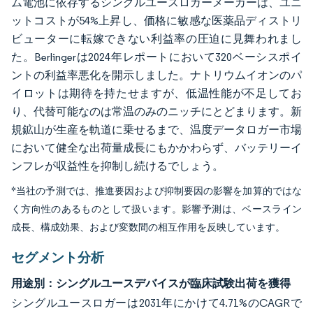
ム電池に依存するシングルユースロガーメーカーは、ユニ
ットコストが54%上昇し、価格に敏感な医薬品ディストリ
ビューターに転嫁できない利益率の圧迫に見舞われまし
た。Berlingerは2024年レポートにおいて320ベーシスポイ
ントの利益率悪化を開示しました。ナトリウムイオンのパ
イロットは期待を持たせますが、低温性能が不足してお
り、代替可能なのは常温のみのニッチにとどまります。新
規鉱山が生産を軌道に乗せるまで、温度データロガー市場
において健全な出荷量成長にもかかわらず、バッテリーイ
ンフレが収益性を抑制し続けるでしょう。
*当社の予測では、推進要因および抑制要因の影響を加算的ではな
く方向性のあるものとして扱います。影響予測は、ベースライン
成長、構成効果、および変数間の相互作用を反映しています。
セグメント分析
用途別：シングルユースデバイスが臨床試験出荷を獲得
シングルユースロガーは2031年にかけて4.71%のCAGRで