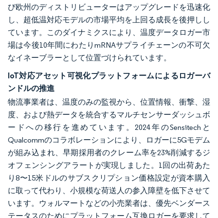
び欧州のディストリビューターはアップグレードを迅速化
し、超低温対応モデルの市場平均を上回る成長を後押しし
ています。このダイナミクスにより、温度データロガー市
場は今後10年間にわたりmRNAサプライチェーンの不可欠
なイネーブラーとして位置づけられています。
IoT対応アセット可視化プラットフォームによるロガーバ
ンドルの推進
物流事業者は、温度のみの監視から、位置情報、衝撃、湿
度、および熱データを統合するマルチセンサーダッシュボ
ードへの移行を進めています。2024年のSensitechと
Qualcommのコラボレーションにより、ロガーに5Gモデム
が組み込まれ、早期採用者のクレーム率を23%削減するジ
オフェンシングアラートが実現しました。1回の出荷あた
り8〜15米ドルのサブスクリプション価格設定が資本購入
に取って代わり、小規模な荷送人の参入障壁を低下させて
います。ウォルマートなどの小売業者は、優先ベンダース
テータスのためにプラットフォーム互換ロガーを要求して