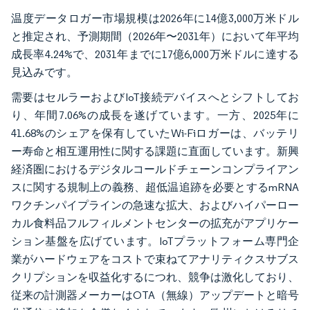
温度データロガー市場規模は2026年に14億3,000万米ドル
と推定され、予測期間（2026年〜2031年）において年平均
成長率4.24%で、2031年までに17億6,000万米ドルに達する
見込みです。
需要はセルラーおよびIoT接続デバイスへとシフトしてお
り、年間7.06%の成長を遂げています。一方、2025年に
41.68%のシェアを保有していたWi-Fiロガーは、バッテリ
ー寿命と相互運用性に関する課題に直面しています。新興
経済圏におけるデジタルコールドチェーンコンプライアン
スに関する規制上の義務、超低温追跡を必要とするmRNA
ワクチンパイプラインの急速な拡大、およびハイパーロー
カル食料品フルフィルメントセンターの拡充がアプリケー
ション基盤を広げています。IoTプラットフォーム専門企
業がハードウェアをコストで束ねてアナリティクスサブス
クリプションを収益化するにつれ、競争は激化しており、
従来の計測器メーカーはOTA（無線）アップデートと暗号