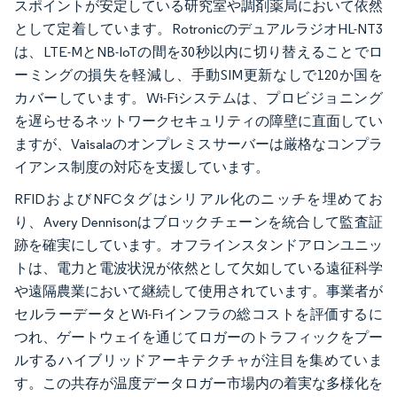
スポイントが安定している研究室や調剤薬局において依然
として定着しています。RotronicのデュアルラジオHL-NT3
は、LTE-MとNB-IoTの間を30秒以内に切り替えることでロ
ーミングの損失を軽減し、手動SIM更新なしで120か国を
カバーしています。Wi-Fiシステムは、プロビジョニング
を遅らせるネットワークセキュリティの障壁に直面してい
ますが、Vaisalaのオンプレミスサーバーは厳格なコンプラ
イアンス制度の対応を支援しています。
RFIDおよびNFCタグはシリアル化のニッチを埋めてお
り、Avery Dennisonはブロックチェーンを統合して監査証
跡を確実にしています。オフラインスタンドアロンユニッ
トは、電力と電波状況が依然として欠如している遠征科学
や遠隔農業において継続して使用されています。事業者が
セルラーデータとWi-Fiインフラの総コストを評価するに
つれ、ゲートウェイを通じてロガーのトラフィックをプー
ルするハイブリッドアーキテクチャが注目を集めていま
す。この共存が温度データロガー市場内の着実な多様化を