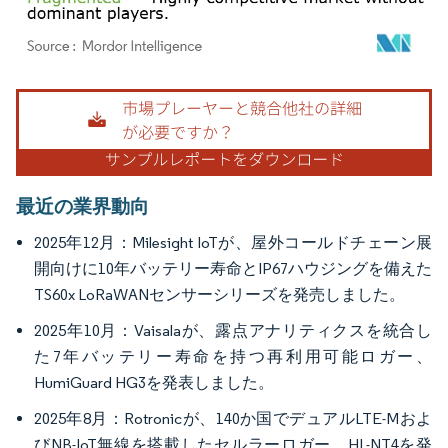
画像 © Mordor Intelligence。再利用にはCC BY 4.0の表示が必要です。
最近の業界動向
2025年12月：Milesight IoTが、屋外コールドチェーン展
開向けに10年バッテリー寿命とIP67ハウジングを備えた
TS60x LoRaWANセンサーシリーズを発売しました。
2025年10月：Vaisalaが、露点アナリティクスを統合し
た7年バッテリー寿命を持つ再利用可能ロガー、
HumiGuard HG3を発表しました。
2025年8月：Rotronicが、140か国でデュアルLTE-Mおよ
びNB-IoT無線を搭載したセルラーロガー、HL-NT4を発