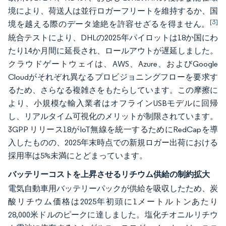
境により、荷送人は並行ロガーフリートを維持するか、国
[3]
境を越える際のデータ途絶を許容せざるを得ません。
統合テストにより、DHLの2025年パイロットは18か国にわ
たり14か月間に延長され、ロールアウトが遅延しました。
クラウドゲートウェイは、AWS、Azure、およびGoogle
Cloudがそれぞれ異なるプロビジョニングフローを要求す
るため、さらなる複雑さをもたらしています。この摩擦に
より、小規模な輸入業者はオフラインUSBモデルに回帰
し、リアルタイム可視化のメリットが制限されています。
3GPP リリース18がIoT無線を統一するためにRedCapを導
入したものの、2025年末時点での新規ロガー出荷における
採用率は5%未満にとどまっています。
バッテリーコストを上昇させるリチウム供給の制約拡大
電気自動車用バッテリーパックが供給を吸収したため、炭
酸リチウム価格は2025年初頭に1メートルトンあたり
28,000米ドルのピークに達しました。塩化チオニルリチウ