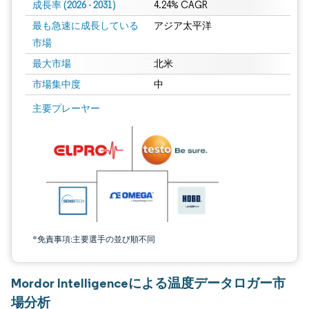
成長率 (2026 - 2031)
4.24% CAGR
最も急速に成長している
アジア太平洋
市場
最大市場
北米
市場集中度
中
画像 © Mordor Intelligence。再利用にはCC BY 4.0の表示が必要です。
主要プレーヤー
*免責事項:主要選手の並び順不同
Mordor Intelligenceによる温度データロガー市
場分析