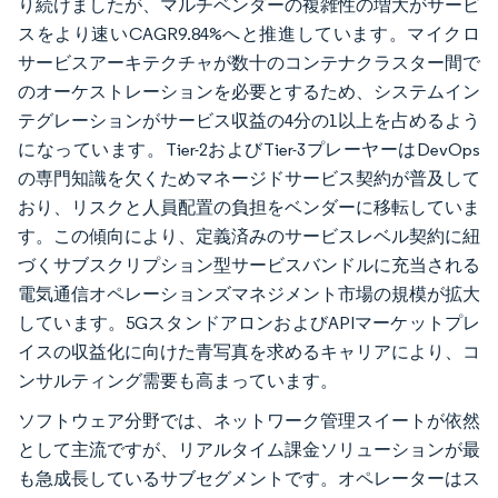
り続けましたが、マルチベンダーの複雑性の増大がサービ
スをより速いCAGR9.84%へと推進しています。マイクロ
サービスアーキテクチャが数十のコンテナクラスター間で
のオーケストレーションを必要とするため、システムイン
テグレーションがサービス収益の4分の1以上を占めるよう
になっています。Tier-2およびTier-3プレーヤーはDevOps
の専門知識を欠くためマネージドサービス契約が普及して
おり、リスクと人員配置の負担をベンダーに移転していま
す。この傾向により、定義済みのサービスレベル契約に紐
づくサブスクリプション型サービスバンドルに充当される
電気通信オペレーションズマネジメント市場の規模が拡大
しています。5GスタンドアロンおよびAPIマーケットプレ
イスの収益化に向けた青写真を求めるキャリアにより、コ
ンサルティング需要も高まっています。
ソフトウェア分野では、ネットワーク管理スイートが依然
として主流ですが、リアルタイム課金ソリューションが最
も急成長しているサブセグメントです。オペレーターはス