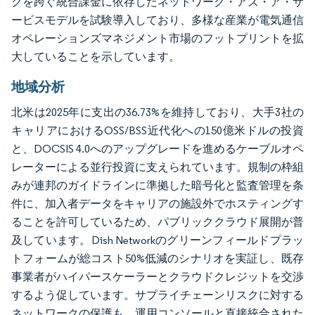
クを跨ぐ統合課金に依存したネットワーク・アズ・ア・サ
ービスモデルを試験導入しており、多様な産業が電気通信
オペレーションズマネジメント市場のフットプリントを拡
大していることを示しています。
地域分析
北米は2025年に支出の36.73%を維持しており、大手3社の
キャリアにおけるOSS/BSS近代化への150億米ドルの投資
と、DOCSIS 4.0へのアップグレードを進めるケーブルオペ
レーターによる並行投資に支えられています。規制の枠組
みが連邦のガイドラインに準拠した暗号化と監査管理を条
件に、加入者データをキャリアの施設外でホスティングす
ることを許可しているため、パブリッククラウド展開が普
及しています。Dish Networkのグリーンフィールドプラッ
トフォームが総コスト50%低減のシナリオを実証し、既存
事業者がハイパースケーラーとクラウドクレジットを交渉
するよう促しています。サプライチェーンリスクに対する
ネットワークの保護も、運用コンソールと直接統合された