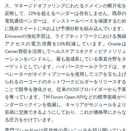
ス、マネージドオファリングにわたるドメインの断片化を
反映して、12%を超えるベンダーは存在しません。既存の
電気通信ベンダーは、インストールベースを保護するため
に既存スイートにAIおよび予測分析を組み込んでいます。
Ericssonの強化学習は、ライブネットワークにおける無線
アクセスの電力消費を15%削減しています。Oracleは
Cerner買収を活用してヘルスケアコネクティビティソリュ
ーションをバンドルし、最も急成長している垂直分野をタ
ーゲットとしています。ハイパースケールクラウドは、オ
ペレーターがネイティブツールを使用してコアを立ち上げ
られるローコードのネットワークビルダーをリリースする
ことで競争を激化させ、従来のOSSプロバイダーから予算
を奪っています。TM Forum Open APIなどの標準規格がベ
ンダーロックインを低減し、キャリアがモジュールをより
容易に交換できるようにしており、これが価格帯にさらな
る圧力をかけています。
専門プレーヤーは収益性の高いニッチを切り開いていま