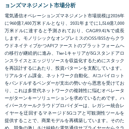
ョンズマネジメント市場分析
電気通信オペレーションズマネジメント市場規模は2026年
に960億7,400万米ドルとなり、2031年までに1,516億7,000
万米ドルに達すると予測されており、CAGR9.41%で成長
します。モノリシックなオンプレミスのOSS/BSSからクラ
ウドネイティブかつAPIファーストのプラットフォームへ
の移行が継続的に進み、Tier-1キャリアが5Gスタンドアロ
ンスライスとエッジリソースを収益化するためにスタック
を再設計するにあたり、投資パターンを支配しています。
リアルタイム課金、ネットワーク自動化、AIコパイロット
をバンドルするベンダーが支出の勢いから恩恵を受けてお
り、これは多世代ネットワークの複雑性に悩むオペレータ
ーがターンキーソリューションを求めているためです。ハ
イパースケールクラウドプロバイダーは、レガシー統合レ
イヤーを迂回するマネージド5Gコアと可観測性ツールを
提供することで、商業モデルを再構築しています。そのた
め、競争の激しさは純粋な電気通信サプライヤーからクラ