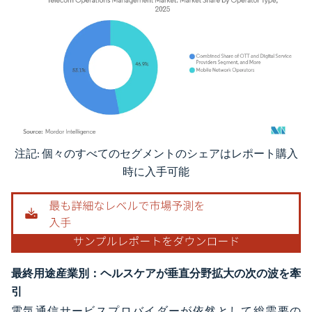
注記: 個々のすべてのセグメントのシェアはレポート購入
画像 © Mordor Intelligence。再利用にはCC BY 4.0の表示が必要です。
時に入手可能
最終用途産業別：ヘルスケアが垂直分野拡大の次の波を牽
引
電気通信サービスプロバイダーが依然として総需要の