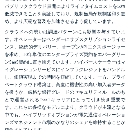
パブリッククラウド展開によりライフタイムコストを50%
低減できることを実証しており、規制当局が規制緩和を進
め、より広範な普及を加速させるよう促しています。
クラウドへの勢いは調達パターンにも影響を与えていま
す。オペレーターはベンダーにサブスクリプションライセ
ンス、継続的デリバリー、オープンAPIエクスポージャー
を求め、10年単位のエンタープライズ契約をエバーグリー
ンSaaS契約に置き換えています。ハイパースケーラーはマ
イグレーションサービスにインフラクレジットをバンドル
し、価値実現までの時間を短縮しています。一方、プライ
ベートクラウド構築は、高度に機密性の高い加入者データ
を扱うか、厳格な銀行グレードのセキュリティルールのも
とで運営されるTier-1キャリアにとって引き続き重要で
す。これらの多様なモデルにより、クラウドが主流となる
中でも、ハイブリッドオプションが電気通信オペレーショ
ンズマネジメント市場のかなりのシェアを維持することが
確保されています。