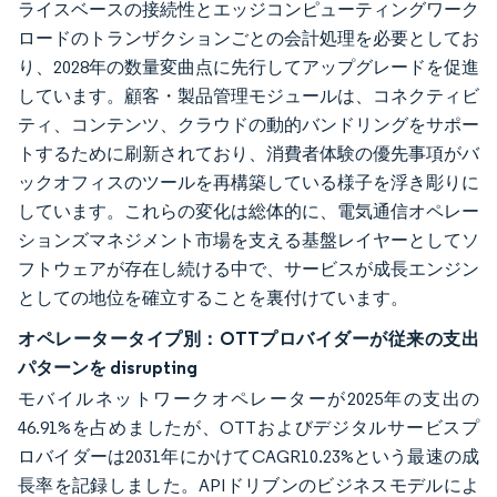
ライスベースの接続性とエッジコンピューティングワーク
ロードのトランザクションごとの会計処理を必要としてお
り、2028年の数量変曲点に先行してアップグレードを促進
しています。顧客・製品管理モジュールは、コネクティビ
ティ、コンテンツ、クラウドの動的バンドリングをサポー
トするために刷新されており、消費者体験の優先事項がバ
ックオフィスのツールを再構築している様子を浮き彫りに
しています。これらの変化は総体的に、電気通信オペレー
ションズマネジメント市場を支える基盤レイヤーとしてソ
フトウェアが存在し続ける中で、サービスが成長エンジン
としての地位を確立することを裏付けています。
オペレータータイプ別：OTTプロバイダーが従来の支出
パターンを disrupting
モバイルネットワークオペレーターが2025年の支出の
46.91%を占めましたが、OTTおよびデジタルサービスプ
ロバイダーは2031年にかけてCAGR10.23%という最速の成
長率を記録しました。APIドリブンのビジネスモデルによ