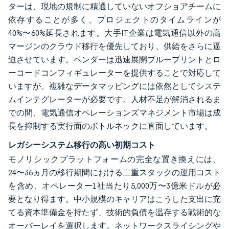
ターは、現地の規制に精通していないオフショアチームに
依存することが多く、プロジェクトのタイムラインが
40%〜60%延長されます。大手IT企業は電気通信以外の高
マージンのクラウド移行を優先しており、供給をさらに逼
迫させています。ベンダーは迅速展開ブループリントとロ
ーコードコンフィギュレーターを提供することで対応して
いますが、複雑なデータマッピングには依然としてシステ
ムインテグレーターが必要です。人材不足が解消されるま
での間、電気通信オペレーションズマネジメント市場は成
長を抑制する実行面のボトルネックに直面しています。
レガシーシステム移行の高い初期コスト
モノリシックプラットフォームの完全な置き換えには、
24〜36ヵ月の移行期間における二重スタックの運用コスト
を含め、オペレーター1社当たり5,000万〜3億米ドルが必
要となり得ます。中小規模のキャリアはこうした支出に充
てる資本準備金を持たず、技術的負債を温存する戦術的な
オーバーレイを選択します。ネットワークスライシングや