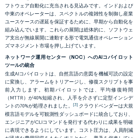
フトウェア自動化に充当される見込みです。インドおよび
中東のオペレーターは、スペクトルの複雑性を制御し産業
ユースケースの遅延を保証するために、早期から自動化を
組み込んでいます。これらの展開は総体的に、ソフトウェ
ア支出が無線展開に連動する形で電気通信オペレーション
ズマネジメント市場を押し上げています。
ネットワーク運用センター（NOC）へのAIコパイロット
ツールの統合
生成AIコパイロットは、自然言語の意図を機械可読の設定
に変換し、アラームをトリアージし、修復スクリプトを事
前入力します。初期パイロットでは、平均修復時間
（MTTR）が40%短縮され、人手を介さずに定型インシデ
[3]
ントの70%が処理されました。
クラウドベンダーは大規
模言語モデルを可観測性ダッシュボードに統合しており、
エンジニアがCLIコマンドを発行する代わりに成果を明確
に表現できるようにしています。コスト圧力は、人員削減