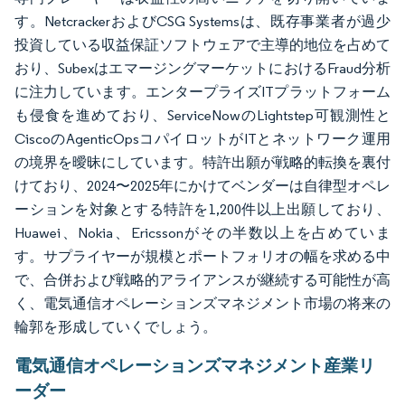
す。NetcrackerおよびCSG Systemsは、既存事業者が過少
投資している収益保証ソフトウェアで主導的地位を占めて
おり、SubexはエマージングマーケットにおけるFraud分析
に注力しています。エンタープライズITプラットフォーム
も侵食を進めており、ServiceNowのLightstep可観測性と
CiscoのAgenticOpsコパイロットがITとネットワーク運用
の境界を曖昧にしています。特許出願が戦略的転換を裏付
けており、2024〜2025年にかけてベンダーは自律型オペレ
ーションを対象とする特許を1,200件以上出願しており、
Huawei、Nokia、Ericssonがその半数以上を占めていま
す。サプライヤーが規模とポートフォリオの幅を求める中
で、合併および戦略的アライアンスが継続する可能性が高
く、電気通信オペレーションズマネジメント市場の将来の
輪郭を形成していくでしょう。
電気通信オペレーションズマネジメント産業リ
ーダー