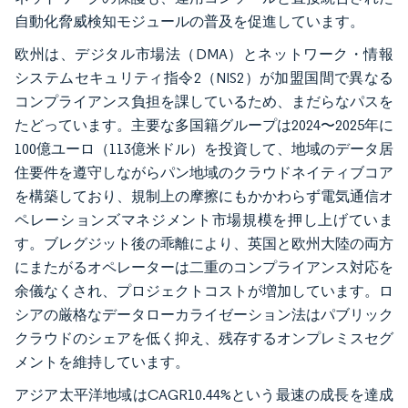
自動化脅威検知モジュールの普及を促進しています。
欧州は、デジタル市場法（DMA）とネットワーク・情報
システムセキュリティ指令2（NIS2）が加盟国間で異なる
コンプライアンス負担を課しているため、まだらなパスを
たどっています。主要な多国籍グループは2024〜2025年に
100億ユーロ（113億米ドル）を投資して、地域のデータ居
住要件を遵守しながらパン地域のクラウドネイティブコア
を構築しており、規制上の摩擦にもかかわらず電気通信オ
ペレーションズマネジメント市場規模を押し上げていま
す。ブレグジット後の乖離により、英国と欧州大陸の両方
にまたがるオペレーターは二重のコンプライアンス対応を
余儀なくされ、プロジェクトコストが増加しています。ロ
シアの厳格なデータローカライゼーション法はパブリック
クラウドのシェアを低く抑え、残存するオンプレミスセグ
メントを維持しています。
アジア太平洋地域はCAGR10.44%という最速の成長を達成