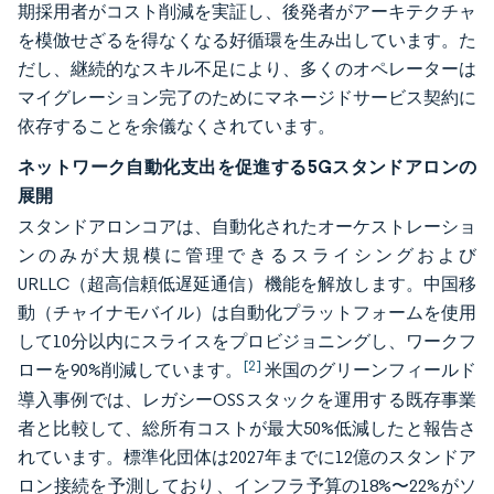
期採用者がコスト削減を実証し、後発者がアーキテクチャ
を模倣せざるを得なくなる好循環を生み出しています。た
だし、継続的なスキル不足により、多くのオペレーターは
マイグレーション完了のためにマネージドサービス契約に
依存することを余儀なくされています。
ネットワーク自動化支出を促進する5Gスタンドアロンの
展開
スタンドアロンコアは、自動化されたオーケストレーショ
ンのみが大規模に管理できるスライシングおよび
URLLC（超高信頼低遅延通信）機能を解放します。中国移
動（チャイナモバイル）は自動化プラットフォームを使用
して10分以内にスライスをプロビジョニングし、ワークフ
[2]
ローを90%削減しています。
米国のグリーンフィールド
導入事例では、レガシーOSSスタックを運用する既存事業
者と比較して、総所有コストが最大50%低減したと報告さ
れています。標準化団体は2027年までに12億のスタンドア
ロン接続を予測しており、インフラ予算の18%〜22%がソ