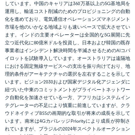
しています。中国のキャリアは360万基以上の5G基地局を
運用し、輸送コスト削減のためのプロビジョニングの自動
化を進めており、電気通信オペレーションズマネジメント
市場を他のいかなる地域よりも速いペースで拡大させてい
ます。インドの主要オペレーターは全国的な5G展開に先
立つ近代化に80億米ドルを投資し、日本および韓国の既存
事業者はインシデント解決時間を半減させるためのAIコパ
イロットを試験導入しています。オーストラリアは遠隔地
における固定無線サービスへの支出を振り向けており、地
理的条件がアーキテクチャの選択を左右することを示して
います。ビジョン2030および国家デジタル化アジェンダに
紐づいた中東のコミットメントがプライベートネットワー
ク自動化を加速させている一方、アフリカはシステムイン
テグレーターの不足により慎重に前進していますが、クラ
ウドネイティブBSSの画期的な取引が将来の成長を示して
います。南米は4GカバレッジPriorityにより成長が抑制さ
れていますが、ブラジルの2024年スペクトルオークション