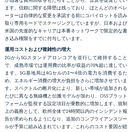
が迅速な費用回収をもたらすことから、普及を促進してい
ます。信頼に関する障壁は残っており、ほとんどのオペレ
ーターは自律的な変更を承認する前にコパイロットを読み
取り専用モードでステージングしていますが、日本および
米国の先進的なキャリアは本番ネットワークで限定的な書
き込み権限をすでに付与しています。
運用コストおよび複雑性の増大
2Gから5Gスタンドアロンコアを並行して維持すること
で、成熟市場では運用費の比率が収益の70%超に達してい
ます。5G基地局は4Gセルの3〜4倍の電力を消費するた
め、エネルギー消費の増大が負担をさらに増加させていま
す。スペクトルの断片化により、新しい帯域が追加される
たびに異なる無線機と伝搬モデルが加わり、OSSプラット
フォームが監視する設定項目が乗数的に増加します。規制
上の義務として、欧州全体で24時間以内のインシデント報
告が求められるようになり、追加のコンプライアンスツー
ルが予算に組み込まれています。これらのコスト要因が総