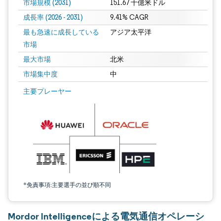
市場規模 (2031)
151.67 十億米ドル
成長率 (2026 - 2031)
9.41% CAGR
最も急速に成長している
アジア太平洋
市場
最大市場
北米
市場集中度
中
画像 © Mordor Intelligence。再利用にはCC BY 4.0の表示が必要です。
主要プレーヤー
*免責事項:主要選手の並び順不同
Mordor Intelligenceによる電気通信オペレーシ