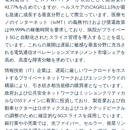
43.77%を占めていますが、ヘルスケアのCAGR11.13%が最
も急速に成長する垂直分野として際立っています。医療モ
ノのインターネット（IoMT）の義務付けおよび償還政策
は99.999%の稼働時間を要求しており、病院がプライベー
ト5Gと自動化されたスライス管理を導入することを促し
ています。これらの展開は遅延に敏感な垂直分野に充当さ
れる電気通信オペレーションズマネジメント市場シェアを
高め、高度な障害分離を求めています。
情報技術（IT）企業は、遅延に厳しいワークロードをホス
トするプライベートネットワークおよびエッジクラウドの
構築により、引き続き相当規模の購買者となっています。
政府および公共安全ネットワークはミッションクリティカ
ルなOSSドメインに着実に投資しており、製造業および自
動車セクターはロボティクスおよびコネクテッドビークル
の調整のために確定的な5Gスライスを採用しています。
銀行業や小売業では、光ファイバー、セルラー、衛星リン