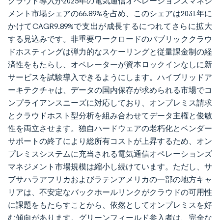
クラウド導入が2025年の電気通信オペレーションズマネジ
メント市場シェアの66.89%を占め、このシェアは2031年に
かけてCAGR9.89%で支出が成長するにつれてさらに拡大
する見込みです。非重要ワークロードのパブリッククラウ
ドホスティングは弾力的なスケーリングと従量課金制の経
済性をもたらし、オペレーターが資本ロックインなしに新
サービスを試験導入できるようにします。ハイブリッドア
ーキテクチャは、データの国内保存が求められる市場でコ
ンプライアンスニーズに対応しており、オンプレミス請求
とクラウドホスト型分析を組み合わせてデータ主権と俊敏
性を両立させます。独自ハードウェアの老朽化とベンダー
サポートの終了により総所有コストが上昇するため、オン
プレミスシステムに充当される電気通信オペレーションズ
マネジメント市場規模は縮小し続けています。ただし、サ
ブサハラアフリカおよびラテンアメリカの一部の地方キャ
リアは、不安定なバックホールリンクがクラウドの可用性
に課題をもたらすことから、依然としてオンプレミスを好
む傾向があります。グリーンフィールド参入者は、完全な