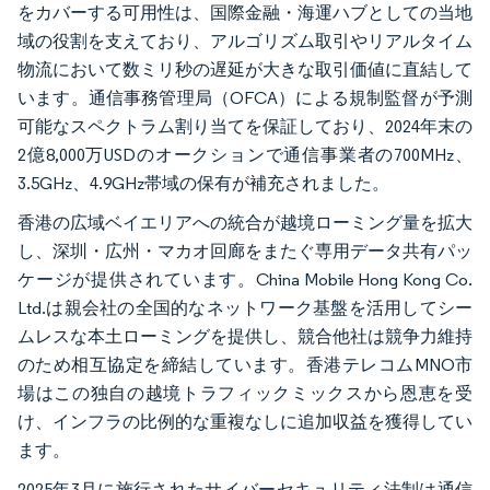
をカバーする可用性は、国際金融・海運ハブとしての当地
域の役割を支えており、アルゴリズム取引やリアルタイム
物流において数ミリ秒の遅延が大きな取引価値に直結して
います。通信事務管理局（OFCA）による規制監督が予測
可能なスペクトラム割り当てを保証しており、2024年末の
2億8,000万USDのオークションで通信事業者の700MHz、
3.5GHz、4.9GHz帯域の保有が補充されました。
香港の広域ベイエリアへの統合が越境ローミング量を拡大
し、深圳・広州・マカオ回廊をまたぐ専用データ共有パッ
ケージが提供されています。China Mobile Hong Kong Co.
Ltd.は親会社の全国的なネットワーク基盤を活用してシー
ムレスな本土ローミングを提供し、競合他社は競争力維持
のため相互協定を締結しています。香港テレコムMNO市
場はこの独自の越境トラフィックミックスから恩恵を受
け、インフラの比例的な重複なしに追加収益を獲得してい
ます。
2025年3月に施行されたサイバーセキュリティ法制は通信