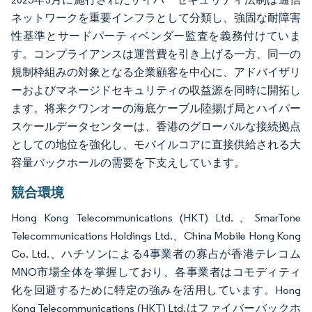
ネットワークを重要インフラとして分類し、強固な耐障害
性基準とサードパーティベンダー監査を義務付けていま
す。コンプライアンスは運営費を引き上げる一方、同一の
規制枠組みの対象となる企業顧客を中心に、アドバイザリ
ーおよびマネージドセキュリティの収益源を同時に開拓し
ます。将来クワンオーの海底ケーブル陸揚げ局とハイパー
スケールデータセンターは、香港のグローバルな接続拠点
としての地位を強化し、モバイルコアに直接供給される大
容量バックホールの需要を下支えしています。
競合環境
Hong Kong Telecommunications (HKT) Ltd.、SmarTone
Telecommunications Holdings Ltd.、China Mobile Hong Kong
Co. Ltd.、ハチソンによる4事業者の寡占が香港テレコム
MNO市場全体を掌握しており、各事業者はコモディティ
化を回避するために特定の強みを活用しています。Hong
Kong Telecommunications (HKT) Ltd.はファイバーバックホ