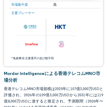
市場集中度
高
画像 © Mordor Intelligence。再利用にはCC BY 4.0の表示が必要です。
主要プレーヤー
*免責事項:主要選手の並び順不同
Mordor Intelligenceによる香港テレコムMNO市
場分析
香港テレコムMNO市場規模は2025年に107億3,000万USDと
評価され、2026年の109億3,000万USDから2031年には119
億8,000万USDに達すると推定され、予測期間（2026年〜