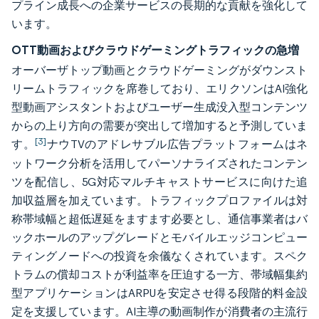
プライン成長への企業サービスの長期的な貢献を強化して
います。
OTT動画およびクラウドゲーミングトラフィックの急増
オーバーザトップ動画とクラウドゲーミングがダウンスト
リームトラフィックを席巻しており、エリクソンはAI強化
型動画アシスタントおよびユーザー生成没入型コンテンツ
からの上り方向の需要が突出して増加すると予測していま
[3]
す。
ナウTVのアドレサブル広告プラットフォームはネ
ットワーク分析を活用してパーソナライズされたコンテン
ツを配信し、5G対応マルチキャストサービスに向けた追
加収益層を加えています。トラフィックプロファイルは対
称帯域幅と超低遅延をますます必要とし、通信事業者はバ
ックホールのアップグレードとモバイルエッジコンピュー
ティングノードへの投資を余儀なくされています。スペク
トラムの償却コストが利益率を圧迫する一方、帯域幅集約
型アプリケーションはARPUを安定させ得る段階的料金設
定を支援しています。AI主導の動画制作が消費者の主流行