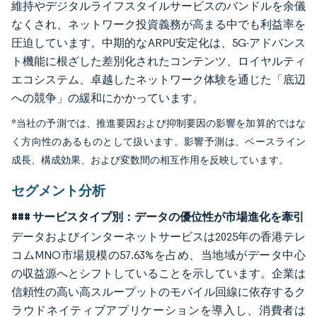
維持やデジタルライフスタイルサービスのバンドルを余儀
なくされ、ネットワーク投資義務が高まる中でも利益率を
圧迫しています。中期的なARPU安定化は、5G-アドバンス
ト機能に根ざした差別化されたコンテンツ、ロイヤルティ
エコシステム、卓越したネットワーク体験を通じた「底辺
への競争」の緩和にかかっています。
*当社の予測では、推進要因および抑制要因の影響を加算的ではな
く方向性のあるものとして扱います。影響予測は、ベースライン
成長、構成効果、および変数間の相互作用を反映しています。
セグメント分析
### サービスタイプ別：データの優位性が市場進化を牽引
データおよびインターネットサービスは2025年の香港テレ
コムMNO市場規模の57.63%を占め、当地域がデータ中心
の収益源へとシフトしていることを示しています。企業は
信頼性の高い高スループットのモバイル回線に依存するク
ラウドネイティブアプリケーションを導入し、消費者は