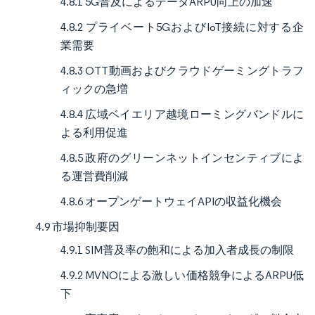
4.8.1 5G普及によるデータARPU向上の加速
4.8.2 プライベート5GおよびIoT接続に対する企
業需要
4.8.3 OTT動画およびクラウドゲーミングトラフ
ィックの急増
4.8.4 広域ベイエリア越境ローミングバンドルに
よる利用促進
4.8.5 政府のグリーンネットインセンティブによ
る運営費削減
4.8.6 オープンゲートウェイAPIの収益化機会
4.9 市場抑制要因
4.9.1 SIM普及率の飽和による加入者成長の制限
4.9.2 MVNOによる激しい価格競争によるARPU低
下