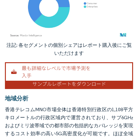
注記: 各セグメントの個別シェアはレポート購入後にご覧
画像 © Mordor Intelligence。再利用にはCC BY 4.0の表示が必要です。
いただけます
地域分析
香港テレコムMNO市場全体は香港特別行政区の1,108平方
キロメートルの行政区域内で運営されており、サブ6GHz
およびミリ波帯域での都市部の包括的なカバレッジを実現
するコスト効率の高い5G高密度化が可能です。ほぼ全域