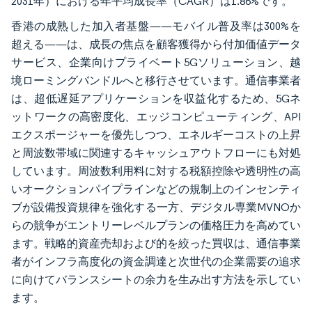
2031年）における年平均成長率（CAGR）は1.86%です。
香港の成熟した加入者基盤——モバイル普及率は300%を
超える——は、成長の焦点を顧客獲得から付加価値データ
サービス、企業向けプライベート5Gソリューション、越
境ローミングバンドルへと移行させています。通信事業者
は、超低遅延アプリケーションを収益化するため、5Gネ
ットワークの高密度化、エッジコンピューティング、API
エクスポージャーを優先しつつ、エネルギーコストの上昇
と周波数帯域に関連するキャッシュアウトフローにも対処
しています。周波数利用料に対する税額控除や透明性の高
いオークションパイプラインなどの規制上のインセンティ
ブが設備投資規律を強化する一方、デジタル専業MVNOか
らの競争がエントリーレベルプランの価格圧力を高めてい
ます。戦略的資産売却および的を絞った買収は、通信事業
者がインフラ高度化の資金調達と次世代の企業需要の追求
に向けてバランスシートの余力を生み出す方法を示してい
ます。