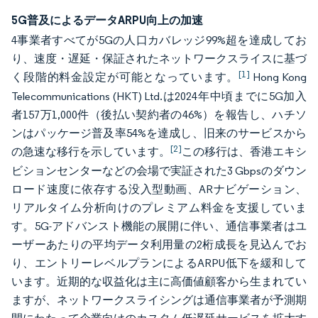
5G普及によるデータARPU向上の加速
4事業者すべてが5Gの人口カバレッジ99%超を達成してお
り、速度・遅延・保証されたネットワークスライスに基づ
[1]
く段階的料金設定が可能となっています。
Hong Kong
Telecommunications (HKT) Ltd.は2024年中頃までに5G加入
者157万1,000件（後払い契約者の46%）を報告し、ハチソ
ンはパッケージ普及率54%を達成し、旧来のサービスから
[2]
の急速な移行を示しています。
この移行は、香港エキシ
ビションセンターなどの会場で実証された3 Gbpsのダウン
ロード速度に依存する没入型動画、ARナビゲーション、
リアルタイム分析向けのプレミアム料金を支援していま
す。5G-アドバンスト機能の展開に伴い、通信事業者はユ
ーザーあたりの平均データ利用量の2桁成長を見込んでお
り、エントリーレベルプランによるARPU低下を緩和して
います。近期的な収益化は主に高価値顧客から生まれてい
ますが、ネットワークスライシングは通信事業者が予測期