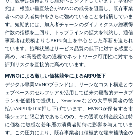
り、競争は獲得よりも維持へとシフトしています。学術研
究は、根強い垂直統合がMVNOの成長を阻害し、既存事業
者への加入者集中をさらに強めていることを指摘していま
す。短期的には、加入者チャーンのダイナミクスが総獲得
件数の指標を上回り、トップラインの拡大を制約し、通信
事業者は規模よりもARPU向上を中心とした革新を迫られ
ています。飽和状態はサービス品質の低下に対する感度も
高め、5G高密度化の過程でネットワーク可用性に対する
評判リスクを直接的に高めています。
MVNOによる激しい価格競争によるARPU低下
デジタル専業MVNOブランドは、リーンなコスト構造とウ
ェブベースのセルフケアを活用して従来の段階的データプ
ランを低価格で提供し、SmarToneなどの大手事業者の後
払いARPUを10%押し下げています。MVNOが保有する市
場シェアは限定的であるものの、その透明な料金設定は特
に価格に敏感な若年層の消費者期待に影響を与えていま
す。この圧力により、既存事業者は積極的な端末補助金の