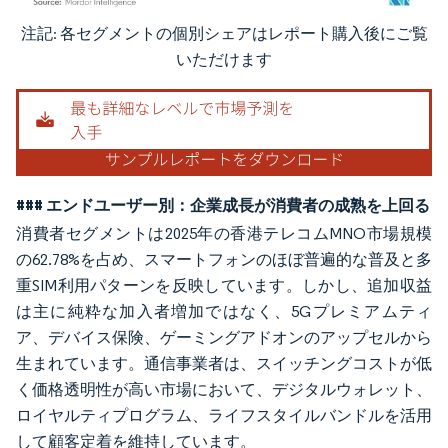
注記: 各セグメントの個別シェアはレポート購入後にご覧
画像 © Mordor Intelligence。再利用にはCC BY 4.0の表示が必要です。
いただけます
### エンドユーザー別：企業成長が消費者の成熟を上回る
消費者セグメントは2025年の香港テレコムMNO市場規模
の62.78%を占め、スマートフォンのほぼ普遍的な普及と多
重SIM利用パターンを反映しています。しかし、追加収益
は主に純粋な加入者増加ではなく、5Gプレミアムティ
ア、デバイス保険、ゲーミングアドオンのアップセルから
生まれています。通信事業者は、スイッチングコストが低
く価格透明性が高い市場において、デジタルウォレット、
ロイヤルティプログラム、ライフスタイルバンドルを活用
して顧客定着を維持しています。