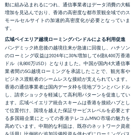
動に組み込まれるにつれ、通信事業者はデータ消費の大幅
増加を見込んでおり、香港の高密度な都市景観全域でのス
モールセルサイトの加速的高密度化が必要となっていま
す。
広域ベイエリア越境ローミングバンドルによる利用促進
パンデミック終息後の越境往来が急速に回復し、ハチソン
のローミング収益は2024年に30%増加して6億8,400万香港
ドル（8,800万USD）となりました。中国が国内4大通信事
業者間の5G越境ローミングを承認したことで、観光客や
ビジネス渡航者のシームレスな接続が支えられています。
香港の通信事業者は国内データ枠を現地プランとバンドル
し、請求ショックを軽減して高利用パターンを促進してい
ます。広域ベイエリア統合スキームは香港を接続ハブとし
て位置付け、国境を越えた保証サービスレベルを必要とす
る多国籍企業にとっての香港テレコムMNO市場の魅力を
高めています。中期的な利益は、既存のネットワーク資産
を活用し比例的な追加設備投資を伴わずにローミングパス