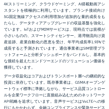
4Kストリーミング、クラウドゲーミング、AI搭載動画アシ
スタントを積極的に利用しています。ブランチ接続向け
5G固定無線アクセスの利用増加が追加的な量的成長をも
たらし、データティアアップグレードの収益基盤を強化し
ています。IoTおよびM2Mサービスは、現時点では規模が
小さいものの、スマートシティセンサー、港湾物流向け資
産追跡、産業自動化の恩恵を受け、年平均成長率1.93%で
成長すると予測されています。通信事業者はSIM管理プラ
ットフォームと分析ダッシュボードをバンドルし、基本的
な接続を超えたエンドツーエンドのソリューション価値を
獲得しています。
データ収益化はコアおよびトランスポート層への継続的な
投資に依存しています。既存事業者は、GSMAオープンゲ
ートウェイ標準に準拠しながら、サービス品質コントロー
ルを企業ワークフローに直接組み込むためのネットワーク
API戦略を追求しています。音声サービスはVoLTEへの移
行にもかかわらず、金融コンプライアンスや緊急サービス