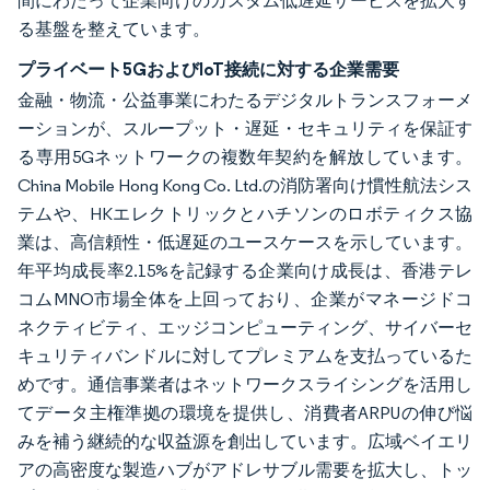
間にわたって企業向けのカスタム低遅延サービスを拡大す
る基盤を整えています。
プライベート5GおよびIoT接続に対する企業需要
金融・物流・公益事業にわたるデジタルトランスフォーメ
ーションが、スループット・遅延・セキュリティを保証す
る専用5Gネットワークの複数年契約を解放しています。
China Mobile Hong Kong Co. Ltd.の消防署向け慣性航法シス
テムや、HKエレクトリックとハチソンのロボティクス協
業は、高信頼性・低遅延のユースケースを示しています。
年平均成長率2.15%を記録する企業向け成長は、香港テレ
コムMNO市場全体を上回っており、企業がマネージドコ
ネクティビティ、エッジコンピューティング、サイバーセ
キュリティバンドルに対してプレミアムを支払っているた
めです。通信事業者はネットワークスライシングを活用し
てデータ主権準拠の環境を提供し、消費者ARPUの伸び悩
みを補う継続的な収益源を創出しています。広域ベイエリ
アの高密度な製造ハブがアドレサブル需要を拡大し、トッ