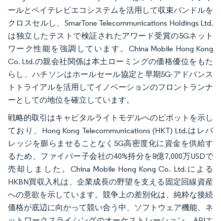
ールとペイテレビエコシステムを活用して収束バンドルを
クロスセルし、SmarTone Telecommunications Holdings Ltd.
は独立したテストで検証されたアワード受賞の5Gネット
ワーク性能を強調しています。China Mobile Hong Kong
Co. Ltd.の親会社関係は本土ローミングの価格優位をもた
らし、ハチソンはホールセール協定と早期5G-アドバンス
トトライアルを活用してイノベーションのフロントランナ
ーとしての地位を確立しています。
戦略的取引はキャピタルライトモデルへのピボットを示し
ており、Hong Kong Telecommunications (HKT) Ltd.はレバ
レッジを膨らませることなく5G高密度化に資金を供給す
るため、ファイバー子会社の40%持分を8億7,000万USDで
売却しました。China Mobile Hong Kong Co. Ltd.による
HKBN買収入札は、企業成長の野望を支える固定回線資産
への意欲を示しています。競争上の差別化は、純粋な接続
価格が底辺に向かって競い合う中、ソフトウェア機能、ネ
ットワークスライシングのオーケストレーション、APIエ