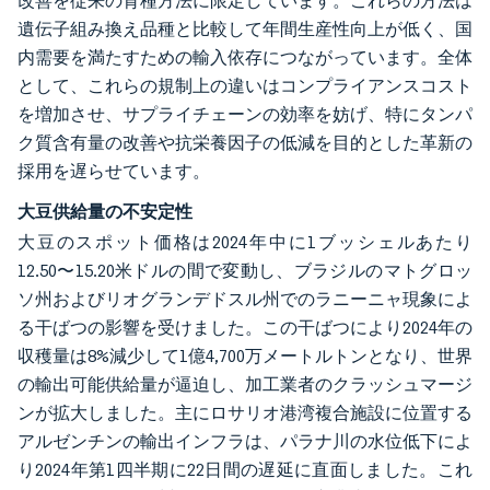
改善を従来の育種方法に限定しています。これらの方法は
遺伝子組み換え品種と比較して年間生産性向上が低く、国
内需要を満たすための輸入依存につながっています。全体
として、これらの規制上の違いはコンプライアンスコスト
を増加させ、サプライチェーンの効率を妨げ、特にタンパ
ク質含有量の改善や抗栄養因子の低減を目的とした革新の
採用を遅らせています。
大豆供給量の不安定性
大豆のスポット価格は2024年中に1ブッシェルあたり
12.50〜15.20米ドルの間で変動し、ブラジルのマトグロッ
ソ州およびリオグランデドスル州でのラニーニャ現象によ
る干ばつの影響を受けました。この干ばつにより2024年の
収穫量は8%減少して1億4,700万メートルトンとなり、世界
の輸出可能供給量が逼迫し、加工業者のクラッシュマージ
ンが拡大しました。主にロサリオ港湾複合施設に位置する
アルゼンチンの輸出インフラは、パラナ川の水位低下によ
り2024年第1四半期に22日間の遅延に直面しました。これ