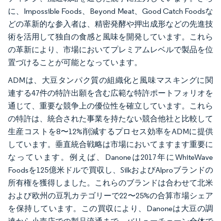
に、Impossible Foods、Beyond Meat、Good Catch Foodsな
どの革新的な参入者は、精密発酵や押出成形などの先進技
術を活用して独自の食感と風味を開発しています。これら
の革新により、市場においてプレミアムレベルで製品を位
置づけることが可能となっています。
ADMは、大豆タンパク質の組織化と風味マスキングに関
連する47件の特許出願を含む広範な特許ポートフォリオを
通じて、重要な競争上の優位性を確立しています。これら
の特許は、統合された事業を持たない競合他社と比較して
生産コストを8〜12%削減するプロセス効率をADMに提供
しています。垂直統合戦略は市場においてますます重要に
なっています。例えば、Danoneは2017年にWhiteWave
Foodsを125億米ドルで買収し、SilkおよびAlproブランドの
所有権を獲得しました。これらのブランドは合わせて北米
および欧州の豆乳カテゴリーで22〜25%の合算市場シェア
を保持しています。この買収により、Danoneは大豆の調