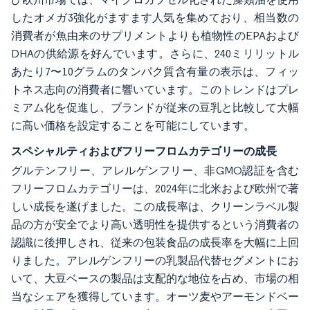
したオメガ3強化がますます人気を集めており、相当数の
消費者が魚由来のサプリメントよりも植物性のEPAおよび
DHAの供給源を好んでいます。さらに、240ミリリットル
あたり7〜10グラムのタンパク質含有量の表示は、フィッ
トネス志向の消費者に響いています。このトレンドはプレ
ミアム化を促進し、ブランドが従来の豆乳と比較して大幅
に高い価格を設定することを可能にしています。
スペシャルティおよびフリーフロムカテゴリーの成長
グルテンフリー、アレルゲンフリー、非GMO認証を含む
フリーフロムカテゴリーは、2024年に北米および欧州で著
しい成長を遂げました。この成長率は、クリーンラベル製
品の方が安全でより高い透明性を提供するという消費者の
認識に後押しされ、従来の包装食品の成長率を大幅に上回
りました。アレルゲンフリーの乳製品代替セグメントにお
いて、大豆ベースの製品は支配的な地位を占め、市場の相
当なシェアを獲得しています。オーツ麦やアーモンドベー