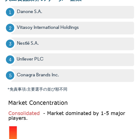
Danone S.A.
Vitasoy International Holdings
Nestlé S.A.
Unilever PLC
Conagra Brands Inc.
*免責事項:主要選手の並び順不同