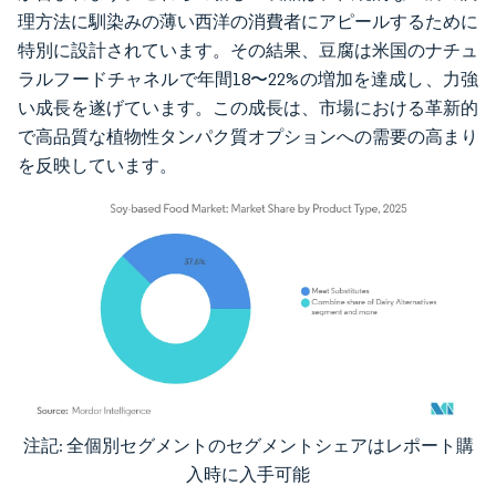
理方法に馴染みの薄い西洋の消費者にアピールするために
特別に設計されています。その結果、豆腐は米国のナチュ
ラルフードチャネルで年間18〜22%の増加を達成し、力強
い成長を遂げています。この成長は、市場における革新的
で高品質な植物性タンパク質オプションへの需要の高まり
を反映しています。
注記: 全個別セグメントのセグメントシェアはレポート購
画像 © Mordor Intelligence。再利用にはCC BY 4.0の表示が必要です。
入時に入手可能