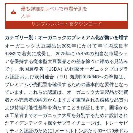
カテゴリー別：オーガニックのプレミアム化が勢いを増す
オーガニック大豆製品は2031年にかけて年平均成長率
4.86%で着実に成長し、2025年に76.45%の相当な市場シェ
アを保持する従来型大豆製品との差を徐々に縮める見込み
です。米国農務省（USDA）の国家オーガニックプログラ
ム認証および欧州連合（EU）規則2018/848への準拠は、
プレミアム小売配置を確保するための基本的な要件となっ
ています。これらの認証は、オーガニック大豆製品が消費
者と小売業者の両方からますます重視される厳格な品質お
よび持続可能性基準を満たすことを保証します。圃場から
加工業者までオーガニック大豆を分別するために設計され
たアイデンティティ保全サプライチェーンは、トレーサビ
リティと認証のために1メートルトンあたり80〜120米ドル