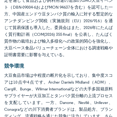
定を通じて食品および飼料用途の追加のGMO大豆イベン
ト（DBN-09004-6およびMON 94637を含む）を認可した一
方、中国産エンドウ豆タンパク質の輸入に対する暫定的な
アンチダンピング関税（実施規則（EU）2026/916）を通
じて貿易保護も導入した。委員会はまた、2026年にたんぱ
く質行動計画（COM(2026) 355 final）を公表し、たんぱく
質作物の栽培および輸入多様化への政策的関心を強化し、
大豆ベース食品バリューチェーン全体における調達戦略や
証明書需要に影響を与えている。
競争環境
大豆食品市場は中程度の断片化を示しており、集中度スコ
アは10点中4点です。Archer Daniels Midland（ADM）、
Cargill、Bunge、Wilmar Internationalなどの大手多国籍原料
サプライヤーが大豆加工とタンパク質分離の上流プロセス
を支配しています。一方、Danone、Nestlé、Unilever、
Conagraなどの川下消費者ブランドは、製品処方、ブラン
ディング、流通戦略を通じた競争に注力しています。さら