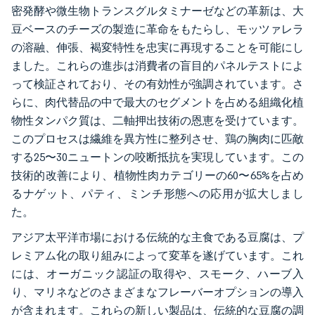
密発酵や微生物トランスグルタミナーゼなどの革新は、大
豆ベースのチーズの製造に革命をもたらし、モッツァレラ
の溶融、伸張、褐変特性を忠実に再現することを可能にし
ました。これらの進歩は消費者の盲目的パネルテストによ
って検証されており、その有効性が強調されています。さ
らに、肉代替品の中で最大のセグメントを占める組織化植
物性タンパク質は、二軸押出技術の恩恵を受けています。
このプロセスは繊維を異方性に整列させ、鶏の胸肉に匹敵
する25〜30ニュートンの咬断抵抗を実現しています。この
技術的改善により、植物性肉カテゴリーの60〜65%を占め
るナゲット、パティ、ミンチ形態への応用が拡大しまし
た。
アジア太平洋市場における伝統的な主食である豆腐は、プ
レミアム化の取り組みによって変革を遂げています。これ
には、オーガニック認証の取得や、スモーク、ハーブ入
り、マリネなどのさまざまなフレーバーオプションの導入
が含まれます。これらの新しい製品は、伝統的な豆腐の調