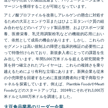
達から小売店での製品流通まで、バリューチェーン全体で
マージンを獲得することが可能となっています。
アミノ酸プロファイルを改善しアレルゲンの懸念に対処す
るための大豆とエンドウ豆またはひよこ豆タンパク質の組
み合わせなどのハイブリッド製品形態、およびスポーツ栄
養、医療栄養、乳児用調製粉乳などの機能的応用におい
て、依然として成長の機会があります。しかし、これらの
セグメントは高い規制上の障壁と臨床的検証の必要性によ
って特徴付けられており、新規参入者にとっての課題を生
み出しています。年間5,000万米ドルを超える研究開発予
算を持つ確立されたプレイヤーは、これらの複雑さを乗り
越えるためにより有利な立場にあります。新興企業も従来
の小売障壁を回避するために直接消費者向け電子商取引チ
ャネルを探索しています。例えば、Plantible FoodsやMeati
Foodsなどのスタートアップは、2024年にそれぞれ3,000万
米ドルと5,000万米ドルを調達しました。
大豆食品業界のリーダー企業