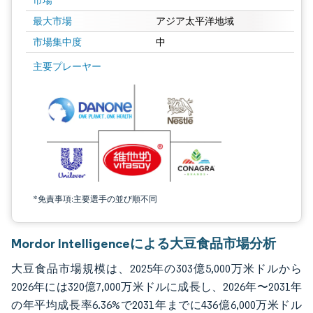
市場
最大市場
アジア太平洋地域
市場集中度
中
画像 © Mordor Intelligence。再利用にはCC BY 4.0の表示が必要です。
主要プレーヤー
*免責事項:主要選手の並び順不同
Mordor Intelligenceによる大豆食品市場分析
大豆食品市場規模は、2025年の303億5,000万米ドルから
2026年には320億7,000万米ドルに成長し、2026年〜2031年
の年平均成長率6.36%で2031年までに436億6,000万米ドル