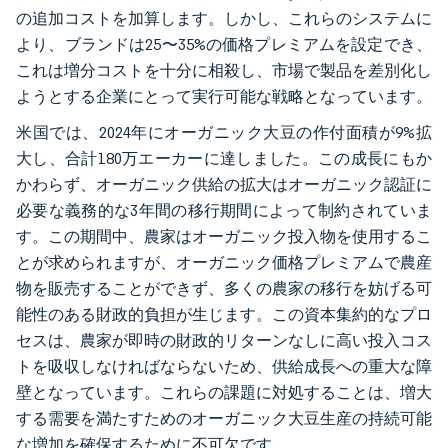
の追加コストを加算します。しかし、これらのシステムに
より、ブランドは25〜35%の価格プレミアムを設定でき、
これは増分コストを十分に相殺し、市場で製品を差別化し
ようとする企業にとって実行可能な戦略となっています。
米国では、2024年にオーガニック大豆の作付面積が9%拡
大し、合計180万エーカーに達しました。この成長にもか
かわらず、オーガニック供給の拡大はオーガニック認証に
必要な義務的な3年間の移行期間によって制約されていま
す。この期間中、農家はオーガニック投入物を使用するこ
とが求められますが、オーガニック価格プレミアムで農産
物を販売することができず、多くの農家の移行を妨げる可
能性のある財政的負担が生じます。この資本集約的なプロ
セスは、農家が即時の財政的リターンなしに高い投入コス
トを吸収しなければならないため、供給成長への重大な障
壁となっています。これらの課題に対処することは、増大
する需要を満たすためのオーガニック大豆生産の持続可能
な増加を確保するために不可欠です。