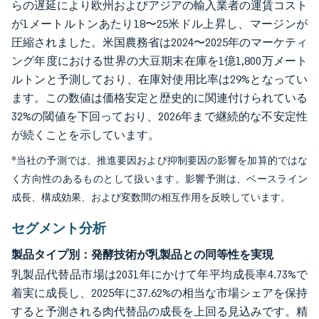
らの遅延により欧州およびアジアの輸入業者の運賃コスト
が1メートルトンあたり18〜25米ドル上昇し、マージンが
圧縮されました。米国農務省は2024〜2025年のマーケティ
ング年度における世界の大豆期末在庫を1億1,800万メート
ルトンと予測しており、在庫対使用比率は29%となってい
ます。この数値は価格安定と歴史的に関連付けられている
32%の閾値を下回っており、2026年まで継続的な不安定性
が続くことを示しています。
*当社の予測では、推進要因および抑制要因の影響を加算的ではな
く方向性のあるものとして扱います。影響予測は、ベースライン
成長、構成効果、および変数間の相互作用を反映しています。
セグメント分析
製品タイプ別：発酵技術が乳製品との同等性を実現
乳製品代替品市場は2031年にかけて年平均成長率4.73%で
着実に成長し、2025年に37.62%の相当な市場シェアを保持
すると予測される肉代替品の成長を上回る見込みです。精