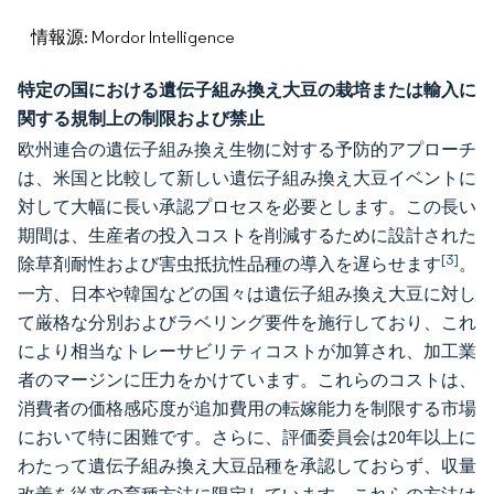
情報源: Mordor Intelligence
特定の国における遺伝子組み換え大豆の栽培または輸入に
関する規制上の制限および禁止
欧州連合の遺伝子組み換え生物に対する予防的アプローチ
は、米国と比較して新しい遺伝子組み換え大豆イベントに
対して大幅に長い承認プロセスを必要とします。この長い
期間は、生産者の投入コストを削減するために設計された
[3]
除草剤耐性および害虫抵抗性品種の導入を遅らせます
。
一方、日本や韓国などの国々は遺伝子組み換え大豆に対し
て厳格な分別およびラベリング要件を施行しており、これ
により相当なトレーサビリティコストが加算され、加工業
者のマージンに圧力をかけています。これらのコストは、
消費者の価格感応度が追加費用の転嫁能力を制限する市場
において特に困難です。さらに、評価委員会は20年以上に
わたって遺伝子組み換え大豆品種を承認しておらず、収量