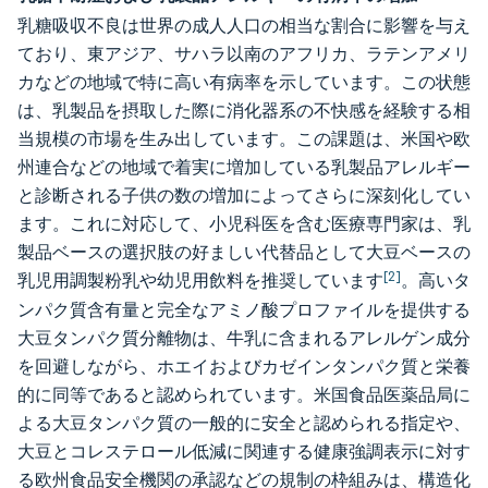
乳糖吸収不良は世界の成人人口の相当な割合に影響を与え
ており、東アジア、サハラ以南のアフリカ、ラテンアメリ
カなどの地域で特に高い有病率を示しています。この状態
は、乳製品を摂取した際に消化器系の不快感を経験する相
当規模の市場を生み出しています。この課題は、米国や欧
州連合などの地域で着実に増加している乳製品アレルギー
と診断される子供の数の増加によってさらに深刻化してい
ます。これに対応して、小児科医を含む医療専門家は、乳
製品ベースの選択肢の好ましい代替品として大豆ベースの
[2]
乳児用調製粉乳や幼児用飲料を推奨しています
。高いタ
ンパク質含有量と完全なアミノ酸プロファイルを提供する
大豆タンパク質分離物は、牛乳に含まれるアレルゲン成分
を回避しながら、ホエイおよびカゼインタンパク質と栄養
的に同等であると認められています。米国食品医薬品局に
よる大豆タンパク質の一般的に安全と認められる指定や、
大豆とコレステロール低減に関連する健康強調表示に対す
る欧州食品安全機関の承認などの規制の枠組みは、構造化