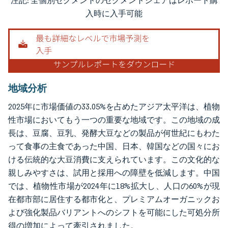
注記: 全個別セグメントのセグメントシェアはレポート購
画像 © Mordor Intelligence。再利用にはCC BY 4.0の表示が必要です。
入時に入手可能
地域分析
2025年に市場価値の33.05%を占めたアジア太平洋は、植物
性市場においてもう一つの重要な地域です。この地域の成
長は、豆腐、豆乳、発酵大豆などの製品が何世紀にもわた
って食事の主食であった中国、日本、韓国などの国々にお
ける伝統的な大豆消費に支えられています。この文化的な
親しみやすさは、試用と採用への障壁を低減します。中国
では、植物性市場が2024年に18%拡大し、人口の60%が現
在都市部に居住する都市化と、プレミアムオーガニックお
よび強化製品バリアントへのシフトを可能にした可処分所
得の増加によって牽引されました。