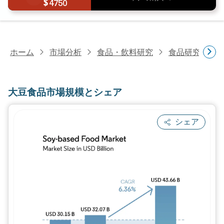
4750
ホーム
市場分析
食品・飲料研究
食品研究
大
大豆食品市場規模とシェア
シェア