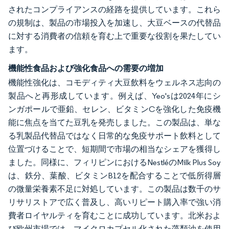
されたコンプライアンスの経路を提供しています。これら
の規制は、製品の市場投入を加速し、大豆ベースの代替品
に対する消費者の信頼を育む上で重要な役割を果たしてい
ます。
機能性食品および強化食品への需要の増加
機能性強化は、コモディティ大豆飲料をウェルネス志向の
製品へと再形成しています。例えば、Yeo'sは2024年にシ
ンガポールで亜鉛、セレン、ビタミンCを強化した免疫機
能に焦点を当てた豆乳を発売しました。この製品は、単な
る乳製品代替品ではなく日常的な免疫サポート飲料として
位置づけることで、短期間で市場の相当なシェアを獲得し
ました。同様に、フィリピンにおけるNestléのMilk Plus Soy
は、鉄分、葉酸、ビタミンB12を配合することで低所得層
の微量栄養素不足に対処しています。この製品は数千のサ
リサリストアで広く普及し、高いリピート購入率で強い消
費者ロイヤルティを育むことに成功しています。北米およ
び欧州市場では、マイクロカプセル化された藻類油を使用