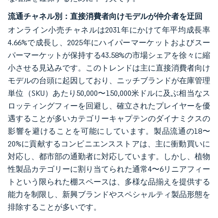
流通チャネル別：直接消費者向けモデルが仲介者を迂回
オンライン小売チャネルは2031年にかけて年平均成長率
4.66%で成長し、2025年にハイパーマーケットおよびスー
パーマーケットが保持する43.58%の市場シェアを徐々に縮
小させる見込みです。このトレンドは主に直接消費者向け
モデルの台頭に起因しており、ニッチブランドが在庫管理
単位（SKU）あたり50,000〜150,000米ドルに及ぶ相当なス
ロッティングフィーを回避し、確立されたプレイヤーを優
遇することが多いカテゴリーキャプテンのダイナミクスの
影響を避けることを可能にしています。製品流通の18〜
20%に貢献するコンビニエンスストアは、主に衝動買いに
対応し、都市部の通勤者に対応しています。しかし、植物
性製品カテゴリーに割り当てられた通常4〜6リニアフィー
トという限られた棚スペースは、多様な品揃えを提供する
能力を制限し、新興ブランドやスペシャルティ製品形態を
排除することが多いです。