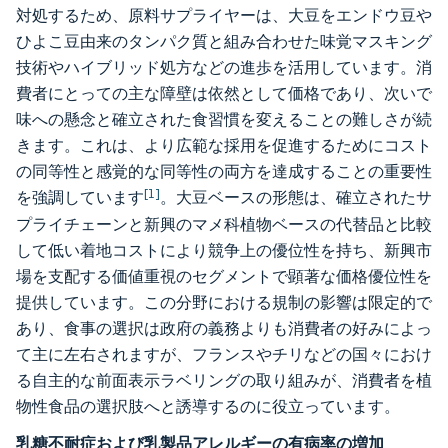
対処するため、原料サプライヤーは、大豆をエンドウ豆や
ひよこ豆由来のタンパク質と組み合わせた味覚マスキング
技術やハイブリッド処方などの進歩を活用しています。消
費者にとっての主な障壁は依然として価格であり、次いで
味への懸念と確立された食習慣を変えることの難しさが続
きます。これは、より広範な採用を促進するためにコスト
の同等性と感覚的な同等性の両方を達成することの重要性
[1]
を強調しています
。大豆ベースの形態は、確立されたサ
プライチェーンと新興のマメ科植物ベースの代替品と比較
して低い着地コストにより競争上の優位性を持ち、新興市
場を支配する価値重視のセグメントで顕著な価格優位性を
提供しています。この分野における規制の影響は限定的で
あり、食事の選択は政府の義務よりも消費者の好みによっ
て主に左右されますが、フランスやチリなどの国々におけ
る自主的な前面表示ラベリングの取り組みが、消費者を植
物性食品の選択肢へと誘導するのに役立っています。
乳糖不耐症および乳製品アレルギーの有病率の増加