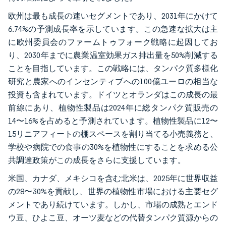
欧州は最も成長の速いセグメントであり、2031年にかけて
6.74%の予測成長率を示しています。この急速な拡大は主
に欧州委員会のファームトゥフォーク戦略に起因してお
り、2030年までに農業温室効果ガス排出量を50%削減する
ことを目指しています。この戦略には、タンパク質多様化
研究と農家へのインセンティブへの100億ユーロの相当な
投資も含まれています。ドイツとオランダはこの成長の最
前線にあり、植物性製品は2024年に総タンパク質販売の
14〜16%を占めると予測されています。植物性製品に12〜
15リニアフィートの棚スペースを割り当てる小売義務と、
学校や病院での食事の30%を植物性にすることを求める公
共調達政策がこの成長をさらに支援しています。
米国、カナダ、メキシコを含む北米は、2025年に世界収益
の28〜30%を貢献し、世界の植物性市場における主要セグ
メントであり続けています。しかし、市場の成熟とエンド
ウ豆、ひよこ豆、オーツ麦などの代替タンパク質源からの