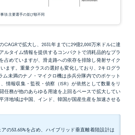
責事項:主要選手の並び順不同
%のCAGRで拡大し、2031年までに29億2,000万米ドルに達
アルタイム情報を提供するコンパクトで消耗品的なプラ
を占めていますが、滑走路への依存を排除し発射サイク
います。重量クラスの選好も変化しており、2キログラ
グラム未満のナノ・マイクロ機は歩兵分隊内でのポケット
、情報収集・監視・偵察（ISR）が依然として数量をリ
闘任務が他のあらゆる用途を上回るペースで拡大してい
平洋地域は中国、インド、韓国が国産生産を加速させる
ェアの53.65%を占め、ハイブリッド垂直離着陸設計は