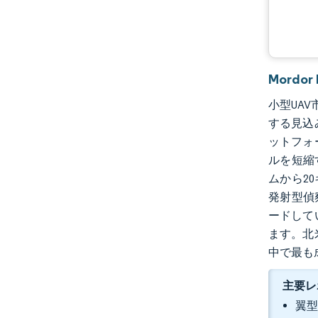
業界の動向
Mordo
小型UAV
する見込
ットフォ
ルを短縮
ムから2
発射型偵
ードして
ます。北
中で最も
主要レ
翼型