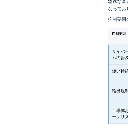
急速な普
なってお
抑制要因
抑制要因
サイバ
ムの普
短い持
輸出規制
半導体
ーンリ