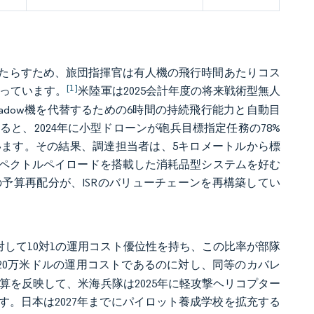
たらすため、旅団指揮官は有人機の飛行時間あたりコス
[1]
なっています。
米陸軍は2025会計年度の将来戦術型無人
hadow機を代替するための6時間の持続飛行能力と自動目
と、2024年に小型ドローンが砲兵目標指定任務の78%
ます。その結果、調達担当者は、5キロメートルから標
ルチスペクトルペイロードを搭載した消耗品型システムを好む
予算再配分が、ISRのバリューチェーンを再構築してい
対して10対1の運用コスト優位性を持ち、この比率が部隊
約120万米ドルの運用コストであるのに対し、同等のカバレ
計算を反映して、米海兵隊は2025年に軽攻撃ヘリコプター
。日本は2027年までにパイロット養成学校を拡充する