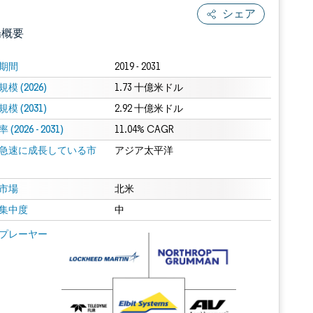
シェア
場概要
期間
2019 - 2031
模 (2026)
1.73 十億米ドル
模 (2031)
2.92 十億米ドル
(2026 - 2031)
11.04% CAGR
急速に成長している市
アジア太平洋
.0の表示が必要です。
市場
北米
集中度
中
 Mordor Intelligence。再利用にはCC BY 4.0の表示が必要です。
プレーヤー