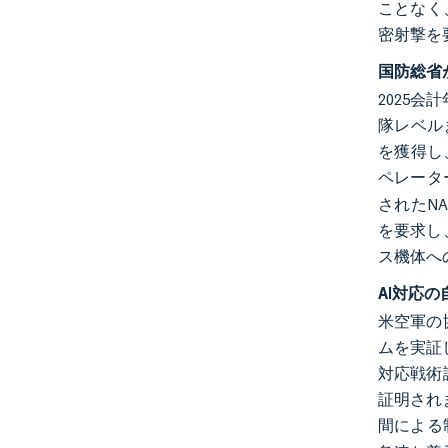
ことなく
密射撃を
国防総省
2025
隊レベルま
を獲得し
ペレータ
されたN
を要求し、
ス機体へ
AI対応
米空軍の
ムを実証
対応戦術
証明されま
間による