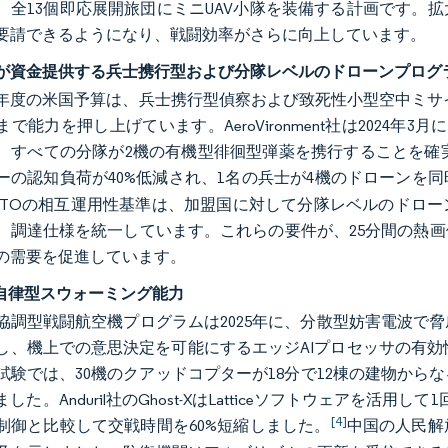
、全13個即応展開旅団にミニUAV小隊を装備する計画です。
要請できるようになり、戦闘効率がさらに向上しています。
が資金提供する兵士携行型および分隊レベルのドローンプログ
会計年度の米国予算は、兵士携行型偵察および致死性小型空中ミサイ
で能力を押し上げています。AeroVironment社は2024年3月
、すべての分隊が2機の有機型徘徊型弾薬を携行することを確実
ーの認知負荷が40%低減され、1名の兵士が4機のドローンを
ATOの相互運用性基準は、加盟国に対して分隊レベルのドロ
調達仕様を統一しています。これらの要件が、25分間の熱画像を提供
の需要を促進しています。
の自律型スウォーミング能力
協調型戦闘航空機プログラムは2025年に、分散型妨害電波で
し、機上での意思決定を可能にするエッジAIプロセッサの有効性
試験では、30機のクアッドコプターが18分で12棟の建物か
した。Anduril社のGhost-XはLatticeソフトウェアを活
[4]
制御と比較して交戦時間を60%短縮しました。
中国の人民解