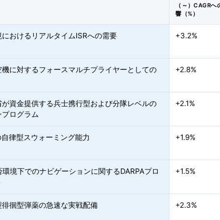
（～）CAGRへ
響（%）
境におけるリアルタイムISRへの需要
+3.2%
空機に対するフォースマルチプライヤーとしての
+2.8%
省が資金提供する兵士携行型および分隊レベルの
+2.1%
ンプログラム
応の自律型スウォーミング能力
+1.9%
否環境下でのナビゲーションに関するDARPAプロ
+1.5%
ト
型徘徊型弾薬の急速な実戦配備
+2.3%