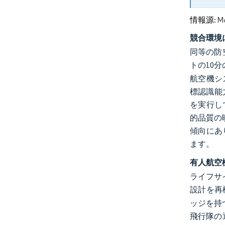
情報源: Mord
競合環境
同等の防
トの10
航空機シ
標認識能
を実行し
的品質の
傾向にあ
ます。
有人航空
ライフサ
設計を再
ッジを持
飛行隊の