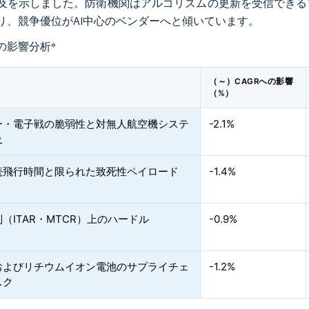
及を示しました。防衛機関はアルゴリズムの更新を受信できる
り、競争優位がAI中心のベンダーへと傾いています。
の影響分析
*
（～）CAGRへの影響
（%）
ー・電子戦の脆弱性と対無人航空機システ
-2.1%
及
続飛行時間と限られた致死性ペイロード
-1.4%
（ITAR・MTCR）上のハードル
-0.9%
およびリチウムイオン電池のサプライチェ
-1.2%
スク