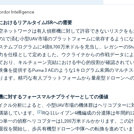
or Intelligence
におけるリアルタイムISRへの需要
空ネットワークは有人偵察機に対して許容できないリスクをも
分の1で済む小型UAV市場のプラットフォームに依存するように
ステムプログラムに4億8,700万米ドルを充当し、レガシーのS
力を仕様として定めました。ウクライナからの作戦データによる
ており、キルチェーン完結における中心的役割が確認されてい
映像を提供するPuma 3 AEのような1キログラム未満のマ
ります。精巧な有人プラットフォームから量産型ドローンへの
機に対するフォースマルチプライヤーとしての価値
イクル分析によると、小型UAV市場の機体群はヘリコプターに
[2]
構築しています。
RQ-11レイブン4機編成の分遣隊は年間
つ単一の偵察ヘリコプターは1,200万米ドルかかります。この
退役を開始し、歩兵有機型ドローン中隊への転換を進めています