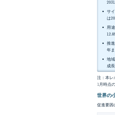
20
サイ
は2
用途
12
推進
年ま
地域
成
注：本レポ
1月時点
世界の
促進要因