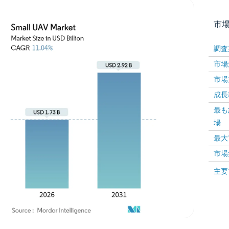
市
調査
市場規
市場規
成長率 
最も
場
画像 © Mordor Intelligence。再利用にはCC BY 4
最大
市場
画像 ©
主要