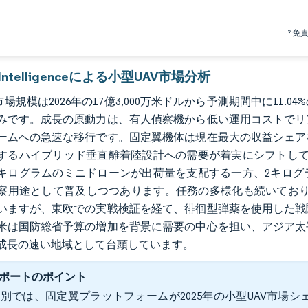
*免
r Intelligenceによる小型UAV市場分析
市場規模は2026年の17億3,000万米ドルから予測期間中に11.04
みです。成長の原動力は、有人偵察機から低い運用コストでリ
ームへの急速な移行です。固定翼機体は現在最大の収益シェア
するハイブリッド垂直離着陸設計への需要が着実にシフトして
0キログラムのミニドローンが出荷量を支配する一方、2キロ
察用途として普及しつつあります。任務の多様化も続いており
いますが、東欧での実戦検証を経て、徘徊型弾薬を使用した戦
米は国防総省予算の増加を背景に需要の中心を担い、アジア太
成長の速い地域として台頭しています。
ポートのポイント
別では、固定翼プラットフォームが2025年の小型UAV市場シ