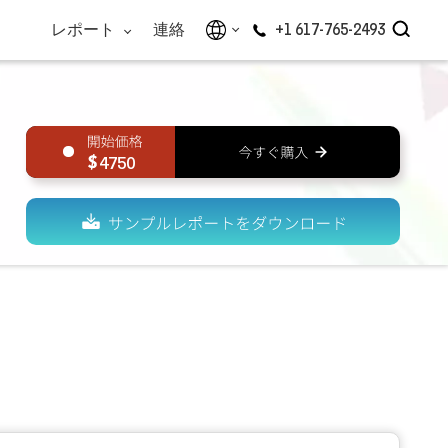
レポート
連絡
+1 617-765-2493
4750