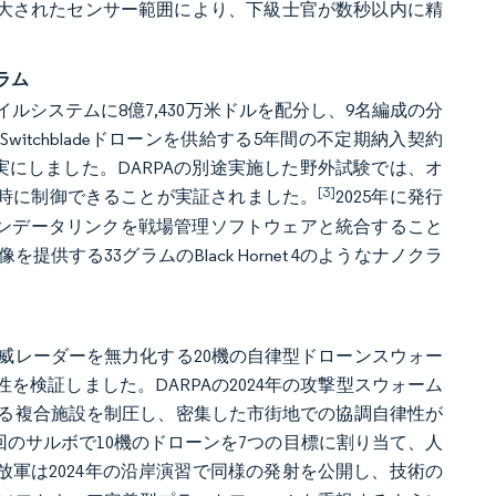
拡大されたセンサー範囲により、下級士官が数秒以内に精
ラム
ルシステムに8億7,430万米ドルを配分し、9名編成の分
にSwitchbladeドローンを供給する5年間の不定期納入契約
にしました。DARPAの別途実施した野外試験では、オ
[3]
同時に制御できることが実証されました。
2025年に発行
ーンデータリンクを戦場管理ソフトウェアと統合すること
する33グラムのBlack Hornet 4のようなナノクラ
脅威レーダーを無力化する20機の自律型ドローンスウォー
を検証しました。DARPAの2024年の攻撃型スウォーム
らなる複合施設を制圧し、密集した市街地での協調自律性が
用して1回のサルボで10機のドローンを7つの目標に割り当て、人
放軍は2024年の沿岸演習で同様の発射を公開し、技術の