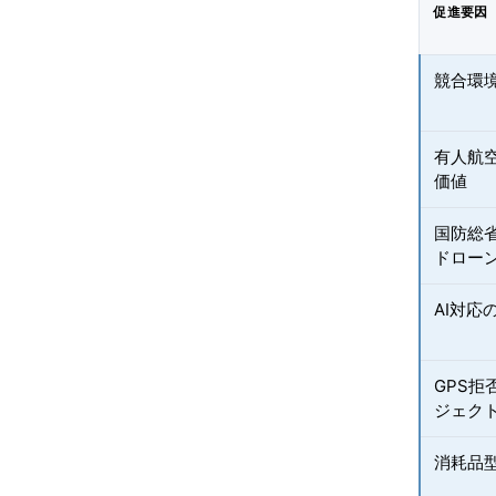
促進要因
競合環
有人航
価値
国防総
ドロー
AI対
GPS拒
ジェク
消耗品