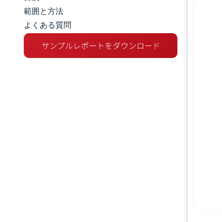
市場規模とシェア
範囲と方法
よくある質問
市場分析
トレンドとインサイト
セグメント分析
地理分析
規制環境
バリューチェーン分析
競争環境
主要プレーヤー
機会と展望