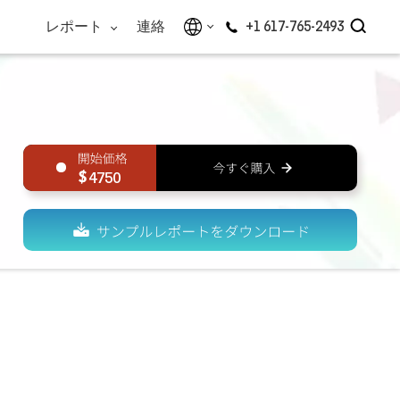
レポート
連絡
+1 617-765-2493
4750