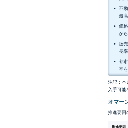
不動
最高
価格
から
販売
長
都市
率
注記：本レ
入手可能
オマー
推進要因
推進要因