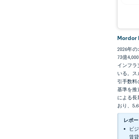
機会と展望
業界の動向
Mordo
2026年
73億4,
インフラ
いる。ス
引手数料
基準を推
による長
おり、5
レポー
ビジ
賃貸