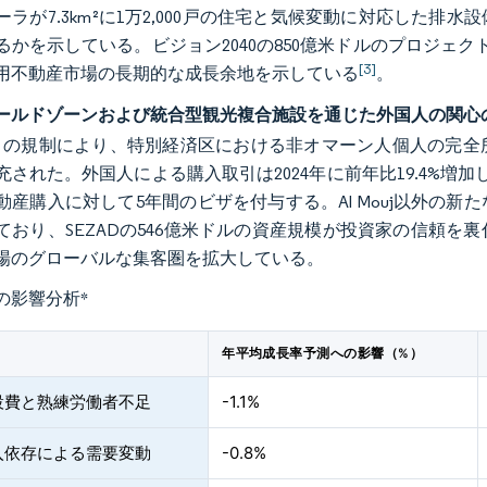
ーラが7.3km²に1万2,000戸の住宅と気候変動に対応した
るかを示している。ビジョン2040の850億米ドルのプロジェ
[3]
用不動産市場の長期的な成長余地を示している
。
ールドゾーンおよび統合型観光複合施設を通じた外国人の関心
年4月の規制により、特別経済区における非オマーン人個人の完
充された。外国人による購入取引は2024年に前年比19.4%増
動産購入に対して5年間のビザを付与する。Al Mouj以外の
ており、SEZADの546億米ドルの資産規模が投資家の信頼
場のグローバルな集客圏を拡大している。
の影響分析
*
年平均成長率予測への影響（%）
設費と熟練労働者不足
-1.1%
入依存による需要変動
-0.8%