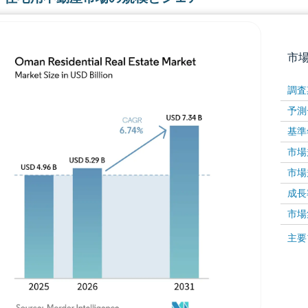
市
調査
予測
基準
市場規
市場規
成長率 
画像 © Mordor Intelligence。再利用にはCC BY 4
市場
画像 ©
主要