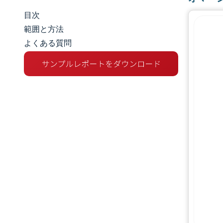
目次
市場規模とシェア
範囲と方法
よくある質問
市場分析
トレンドとインサイト
セグメント分析
地理分析
規制環境
バリューチェーン分析
競争環境
主要プレーヤー