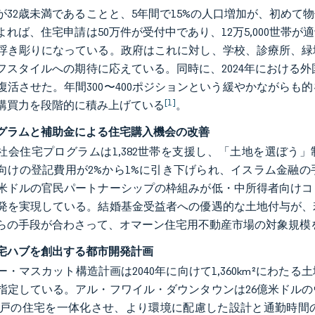
が32歳未満であることと、5年間で15%の人口増加が、初め
よれば、住宅申請は50万件が受付中であり、12万5,000世
浮き彫りになっている。政府はこれに対し、学校、診療所、緑
フスタイルへの期待に応えている。同時に、2024年における
復活させた。年間300〜400ポジションという緩やかながら
[1]
購買力を段階的に積み上げている
。
グラムと補助金による住宅購入機会の改善
年、社会住宅プログラムは1,382世帯を支援し、「土地を選ぼう」
向けの登記費用が2%から1%に引き下げられ、イスラム金融
億米ドルの官民パートナーシップの枠組みが低・中所得者向け
発を実現している。結婚基金受益者への優遇的な土地付与が、
らの手段が合わさって、オマーン住宅用不動産市場の対象規模
宅ハブを創出する都市開発計画
ー・マスカット構造計画は2040年に向けて1,360km²にわ
指定している。アル・フワイル・ダウンタウンは26億米ドル
000戸の住宅を一体化させ、より環境に配慮した設計と通勤時