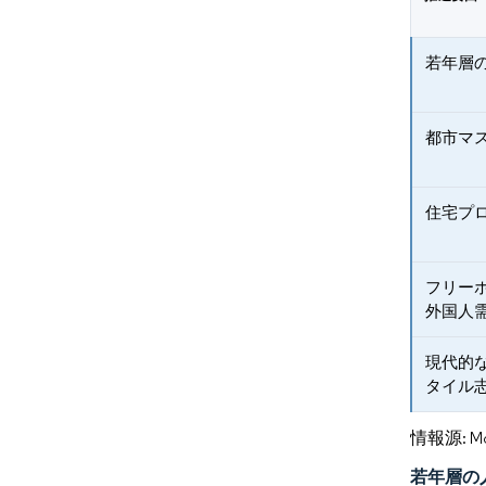
若年層
都市マ
住宅プ
フリー
外国人
現代的
タイル
情報源: Mord
若年層の