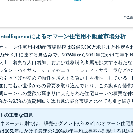
*免
r Intelligenceによるオマーン住宅用不動産市場分析
のオマーン住宅用不動産市場規模は52億9,000万米ドルと推定され、
000万米ドルに達する見込みで、2026年から2031年にかけて年
支出、着実な人口増加、および適格購入者層を拡大する新たな
ルタン・ハイサム・シティやニュー・シティ・サラーラなどの
の引き下げが初めて物件を購入する買い手を後押ししている。
進して若い世帯からの需要を取り込んでおり、この動きが提供
期ローンへの意欲の高まりに支えられた住宅ローンの着実な伸
.6%から8.3%の賃貸利回りは地域の競合市場と比べても引き続
トの主要な知見
ネスモデル別では、販売セグメントが2025年のオマーン住宅用
は2031年にかけて最速の7.28%の年平均成長率を記録する見