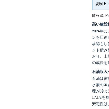
規制上
情報源: Mord
高い建設
2024
ンを圧迫
承認もし
クト積み
おり、上
の成長を
石油収入
石油は依
水素の国
理が冷え
17.1
安定性は