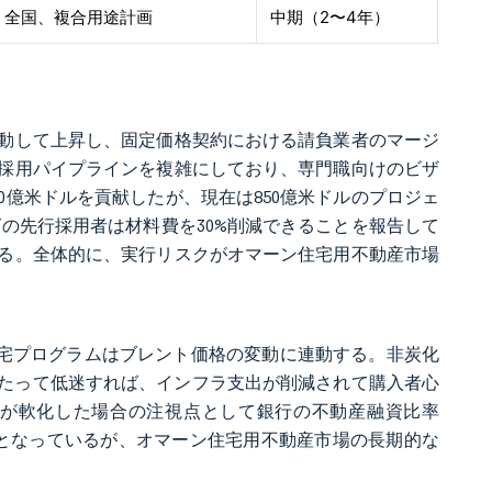
全国、複合用途計画
中期（2〜4年）
連動して上昇し、固定価格契約における請負業者のマージ
採用パイプラインを複雑にしており、専門職向けのビザ
90億米ドルを貢献したが、現在は850億米ドルのプロジェ
の先行採用者は材料費を30%削減できることを報告して
る。全体的に、実行リスクがオマーン住宅用不動産市場
住宅プログラムはブレント価格の変動に連動する。非炭化
にわたって低迷すれば、インフラ支出が削減されて購入者心
が軟化した場合の注視点として銀行の不動産融資比率
材となっているが、オマーン住宅用不動産市場の長期的な