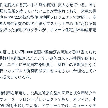
て物件を購入する買い手の層を着実に拡大させている。省庁
帯が適切な住居を持っていないことが示されており、緊急の供
地を含む22の統合型住宅地区プロジェクトで対応し、高
外国人居住者数の8%の回復がマスカット中心部における賃
も的を絞った雇用プログラムが、オマーン住宅用不動産市場
制度により2万5,000区画の整備済み宅地が割り当てられ
の手数料も削減されたことで、参入コストが共同で低下し
コミュニティに民間資本を動員し、財政上の過剰負担なく
若いカップルの所有取得プロセスをさらに合理化してい
[2]
を拡大している
。
たる土地利用を策定し、公共交通指向型の回廊と複合用途クラ
のウォーターフロントプロジェクトであり、オフィス、小
間の短縮を実現している。ドファールでは、ニュー・シテ