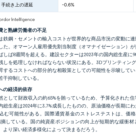
・手続き上の遅延
-0.6%
or Intelligence
費と熟練労働者の不足
年には鉄鋼・セメントの輸入コストが世界的な商品市況の変動に
した。オマーン人雇用優先割当制度（オマナイゼーション）が
ばしば8週間を超える。建設セクターは2023年の国内総生産に
残しを処理しなければならない状況にある。3Dプリンティング
昇するコストへの部分的な相殺策としての可能性を示唆してい
若干抑制している。
への経済的依存
然として財政収入の約65%を賄っているため、予算化された
内総生産は2024年に3.7%成長したものの、原油価格が長期
込む可能性がある。国際通貨基金のストレステストは、価格
%を指摘している。国の純資産ポジションの向上が短期的な緩衝
、より深い経済多様化によって決まるだろう。