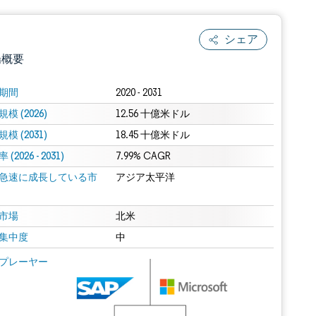
シェア
場概要
期間
2020 - 2031
模 (2026)
12.56 十億米ドル
模 (2031)
18.45 十億米ドル
(2026 - 2031)
7.99% CAGR
急速に成長している市
アジア太平洋
.0の表示が必要です。
市場
北米
集中度
中
 Mordor Intelligence。再利用にはCC BY 4.0の表示が必要です。
プレーヤー