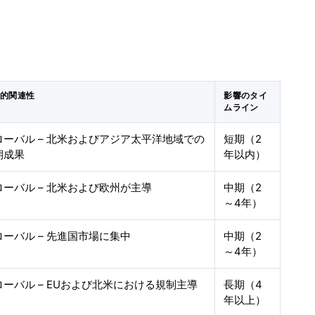
理的関連性
影響のタイ
ムライン
ローバル – 北米およびアジア太平洋地域での
短期（2
期成果
年以内）
ローバル – 北米および欧州が主導
中期（2
～4年）
ローバル – 先進国市場に集中
中期（2
～4年）
ローバル – EUおよび北米における規制主導
長期（4
年以上）