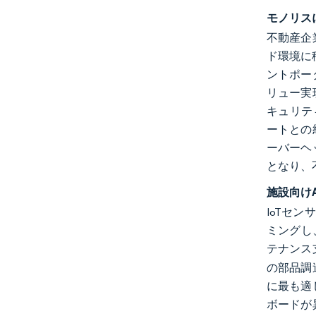
モノリス
不動産企
ド環境に
ントポー
リュー実
キュリテ
ートとの
ーバーヘ
となり、
施設向け
IoTセ
ミングし
テナンス
の部品調
に最も適
ボードが