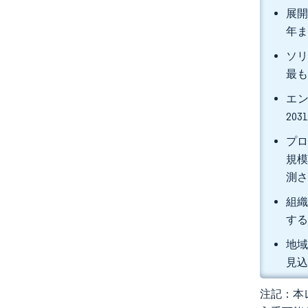
展開
年ま
ソリ
最
エン
20
プロ
規模
測
組織
す
地域
見
注記：本レ