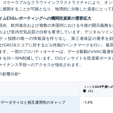
。スケーラブルなクラウドインフラストラクチャにより、オン
に展開することが可能となり、地理的に分散した資産にとって
イムESGレポーティングへの機関投資家の需要拡大
現在、欧州連合および複数の米国州における今後の開示義務を
および室内空気品質の分析を要求しています。デジタルツイン
ティ指標の唯一の情報源を作り出し、第三者保証の要求を効率
およびGRESBスコアに対するビル性能のベンチマークを行い、
ます。一部のプロパティオーナーは、データ駆動のHVAC最適
トを20～50%削減しています。ESGインサイトを投資家ポ
ァイナンス手段へのアクセスが強化されます。
の影響分析
*
（～）CAGR予測へ
響（%）
ーデータサイロと相互運用性のギャップ
-1.4%