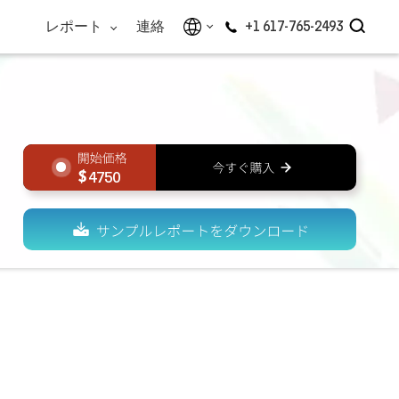
レポート
連絡
+1 617-765-2493
4750