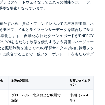
プレミスゲートウェイなしでこれらの機能をポートフォ
重要な要素となっています。
満たすため、資産・ファンドレベルでの炭素排出量、水
がBIMファイルとライブセンサーデータを統合してサス
化します。自動化されたダッシュボードがENERGY
最高のROIをもたらす改修を優先するよう資産マネージャー
化と照明制御を通じて2つの予算サイクル以内に炭素フッ
ータルに統合することで、低いクーポンレートをもたらすグ
の影
地理的関連性
影響のタイムラ
イン
グローバル – 北米および欧州で
中期（2～4
深刻
年）