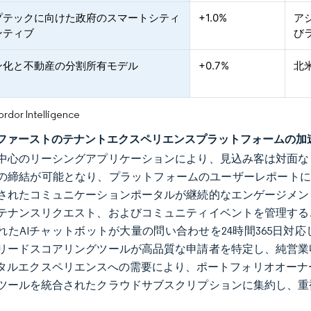
プテックに向けた政府のスマートシティ
+1.0%
ア
ンティブ
び
ン化と不動産の分割所有モデル
+0.7%
北
or Intelligence
ファーストのテナントエクスペリエンスプラットフォームの加
中心のリーシングアプリケーションにより、見込み客は対面な
の締結が可能となり、プラットフォームのユーザーレポートに
されたコミュニケーションポータルが継続的なエンゲージメン
テナンスリクエスト、およびコミュニティイベントを管理する
れたAIチャットボットが大量の問い合わせを24時間365日
リードスコアリングツールが高品質な申請者を特定し、純営業
タルエクスペリエンスへの需要により、ポートフォリオオーナ
ツールを統合されたクラウドサブスクリプションに集約し、重