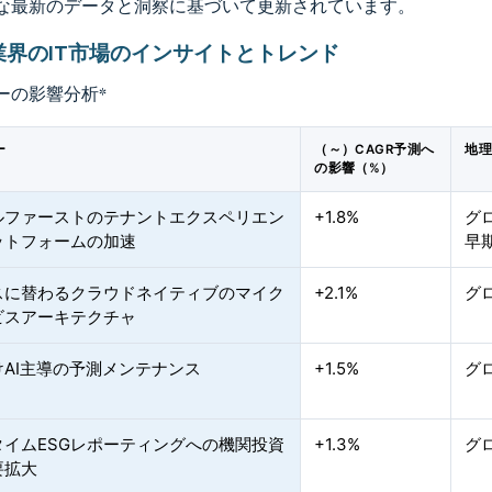
な最新のデータと洞察に基づいて更新されています。
業界のIT市場のインサイトとトレンド
ーの影響分析
*
ー
（～）CAGR予測へ
地
の影響（%）
ルファーストのテナントエクスペリエン
+1.8%
グ
ットフォームの加速
早
スに替わるクラウドネイティブのマイク
+2.1%
グ
ビスアーキテクチャ
けAI主導の予測メンテナンス
+1.5%
グ
タイムESGレポーティングへの機関投資
+1.3%
グ
要拡大