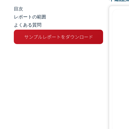
目次
市場規模とシェア
レポートの範囲
よくある質問
市場分析
トレンドとインサイト
セグメント分析
地理分析
競争環境
主要プレーヤー
業界の動向