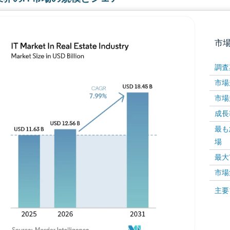
市
調査
市場規
市場規
成長率 
最も
場
画像 © Mordor Intelligence。再利用にはCC BY 4
最大
市場
画像 ©
主要