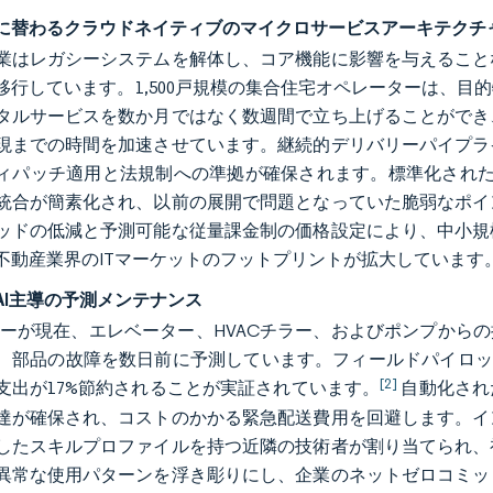
に替わるクラウドネイティブのマイクロサービスアーキテクチ
業はレガシーシステムを解体し、コア機能に影響を与えること
移行しています。1,500戸規模の集合住宅オペレーターは、
タルサービスを数か月ではなく数週間で立ち上げることができ
現までの時間を加速させています。継続的デリバリーパイプラ
ィパッチ適用と法規制への準拠が確保されます。標準化された
統合が簡素化され、以前の展開で問題となっていた脆弱なポイ
ッドの低減と予測可能な従量課金制の価格設定により、中小規
不動産業界のITマーケットのフットプリントが拡大しています
AI主導の予測メンテナンス
ンサーが現在、エレベーター、HVACチラー、およびポンプから
、部品の故障を数日前に予測しています。フィールドパイロッ
[2]
支出が17%節約されることが実証されています。
自動化され
達が確保され、コストのかかる緊急配送費用を回避します。イ
したスキルプロファイルを持つ近隣の技術者が割り当てられ、
異常な使用パターンを浮き彫りにし、企業のネットゼロコミッ