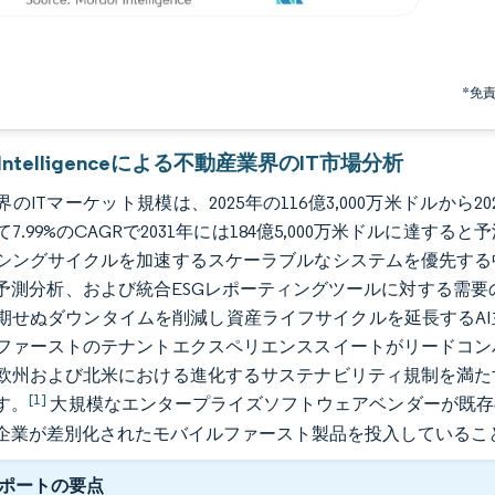
*免
r Intelligenceによる不動産業界のIT市場分析
のITマーケット規模は、2025年の116億3,000万米ドルから202
7.99%のCAGRで2031年には184億5,000万米ドルに
シングサイクルを加速するスケーラブルなシステムを優先する
予測分析、および統合ESGレポーティングツールに対する需要
期せぬダウンタイムを削減し資産ライフサイクルを延長するA
ファーストのテナントエクスペリエンススイートがリードコン
欧州および北米における進化するサステナビリティ規制を満た
[1]
す。
大規模なエンタープライズソフトウェアベンダーが既存
企業が差別化されたモバイルファースト製品を投入しているこ
ポートの要点