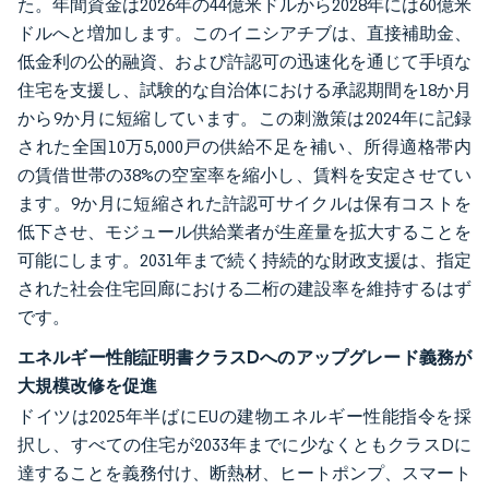
た。年間資金は2026年の44億米ドルから2028年には60億米
ドルへと増加します。このイニシアチブは、直接補助金、
低金利の公的融資、および許認可の迅速化を通じて手頃な
住宅を支援し、試験的な自治体における承認期間を18か月
から9か月に短縮しています。この刺激策は2024年に記録
された全国10万5,000戸の供給不足を補い、所得適格帯内
の賃借世帯の38%の空室率を縮小し、賃料を安定させてい
ます。9か月に短縮された許認可サイクルは保有コストを
低下させ、モジュール供給業者が生産量を拡大することを
可能にします。2031年まで続く持続的な財政支援は、指定
された社会住宅回廊における二桁の建設率を維持するはず
です。
エネルギー性能証明書クラスDへのアップグレード義務が
大規模改修を促進
ドイツは2025年半ばにEUの建物エネルギー性能指令を採
択し、すべての住宅が2033年までに少なくともクラスDに
達することを義務付け、断熱材、ヒートポンプ、スマート