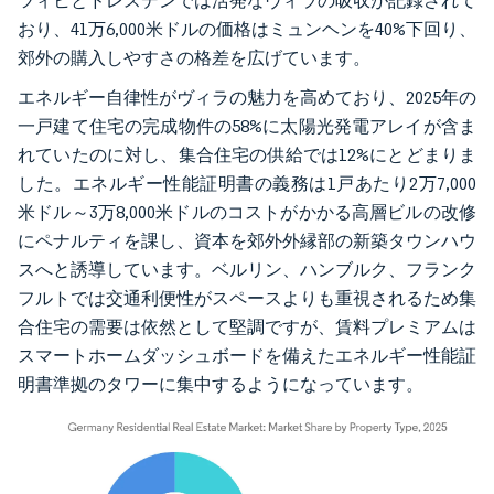
ツィヒとドレスデンでは活発なヴィラの吸収が記録されて
おり、41万6,000米ドルの価格はミュンヘンを40%下回り、
郊外の購入しやすさの格差を広げています。
エネルギー自律性がヴィラの魅力を高めており、2025年の
一戸建て住宅の完成物件の58%に太陽光発電アレイが含ま
れていたのに対し、集合住宅の供給では12%にとどまりま
した。エネルギー性能証明書の義務は1戸あたり2万7,000
米ドル～3万8,000米ドルのコストがかかる高層ビルの改修
にペナルティを課し、資本を郊外外縁部の新築タウンハウ
スへと誘導しています。ベルリン、ハンブルク、フランク
フルトでは交通利便性がスペースよりも重視されるため集
合住宅の需要は依然として堅調ですが、賃料プレミアムは
スマートホームダッシュボードを備えたエネルギー性能証
明書準拠のタワーに集中するようになっています。