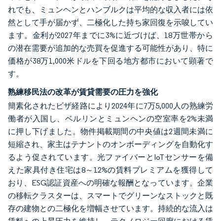
れでも、ミュンヘンとハンブルクは平均的な収入者には依
然として手が届かず、二極化した持ち家回復を示唆してい
ます。金利が2027年までに3%に近づけば、18万世帯から
の潜在需要が追加的な売買を促進する可能性があり、特に
価格が38万1,000米ドルを下回る地方都市において顕著で
す。
熟練移民法の改革が賃貸需要の圧力を強化
簡素化されたビザ経路により2024年に7万5,000人の熟練労
働者が入国し、ベルリンとミュンヘンの空室率を2%未満
に押し下げました。物件掲載期間の中央値は2週間未満に
短縮され、家主はテナントのオンボーディングを自動化す
るよう促されています。光ファイバーとIoTセンサーを備
えた家具付き住宅は8～12%の賃料プレミアムを獲得して
おり、ESG認証資産への明確な報酬となっています。企業
の移転クラスターは、スマートでグリーンなストックと既
存の建物との二極化を増幅させています。持続的な流入は