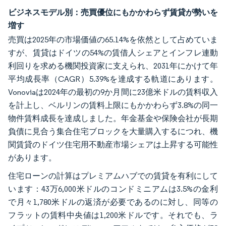
ビジネスモデル別：売買優位にもかかわらず賃貸が勢いを
増す
売買は2025年の市場価値の65.14%を依然として占めていま
すが、賃貸はドイツの54%の賃借人シェアとインフレ連動
利回りを求める機関投資家に支えられ、2031年にかけて年
平均成長率（CAGR）5.39%を達成する軌道にあります。
Vonoviaは2024年の最初の9か月間に23億米ドルの賃料収入
を計上し、ベルリンの賃料上限にもかかわらず3.8%の同一
物件賃料成長を達成しました。年金基金や保険会社が長期
負債に見合う集合住宅ブロックを大量購入するにつれ、機
関賃貸のドイツ住宅用不動産市場シェアは上昇する可能性
があります。
住宅ローンの計算はプレミアムハブでの賃貸を有利にして
います：43万6,000米ドルのコンドミニアムは3.5%の金利
で月々1,780米ドルの返済が必要であるのに対し、同等の
フラットの賃料中央値は1,200米ドルです。それでも、ラ