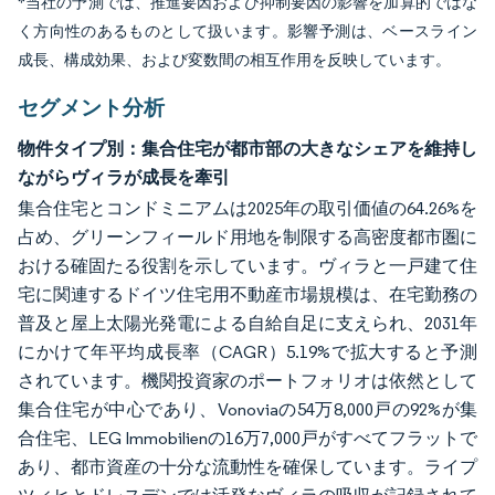
*当社の予測では、推進要因および抑制要因の影響を加算的ではな
く方向性のあるものとして扱います。影響予測は、ベースライン
成長、構成効果、および変数間の相互作用を反映しています。
セグメント分析
物件タイプ別：集合住宅が都市部の大きなシェアを維持し
ながらヴィラが成長を牽引
集合住宅とコンドミニアムは2025年の取引価値の64.26%を
占め、グリーンフィールド用地を制限する高密度都市圏に
おける確固たる役割を示しています。ヴィラと一戸建て住
宅に関連するドイツ住宅用不動産市場規模は、在宅勤務の
普及と屋上太陽光発電による自給自足に支えられ、2031年
にかけて年平均成長率（CAGR）5.19%で拡大すると予測
されています。機関投資家のポートフォリオは依然として
集合住宅が中心であり、Vonoviaの54万8,000戸の92%が集
合住宅、LEG Immobilienの16万7,000戸がすべてフラットで
あり、都市資産の十分な流動性を確保しています。ライプ