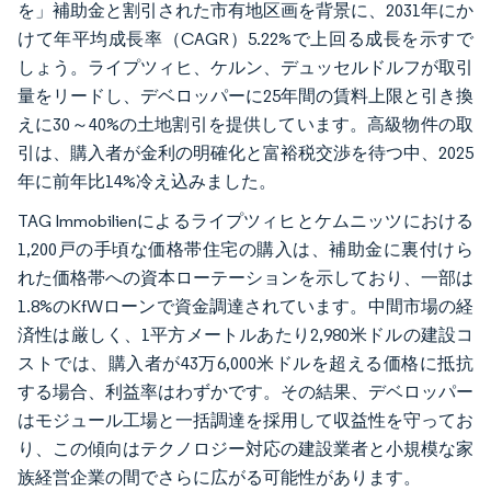
を」補助金と割引された市有地区画を背景に、2031年にか
けて年平均成長率（CAGR）5.22%で上回る成長を示すで
しょう。ライプツィヒ、ケルン、デュッセルドルフが取引
量をリードし、デベロッパーに25年間の賃料上限と引き換
えに30～40%の土地割引を提供しています。高級物件の取
引は、購入者が金利の明確化と富裕税交渉を待つ中、2025
年に前年比14%冷え込みました。
TAG Immobilienによるライプツィヒとケムニッツにおける
1,200戸の手頃な価格帯住宅の購入は、補助金に裏付けら
れた価格帯への資本ローテーションを示しており、一部は
1.8%のKfWローンで資金調達されています。中間市場の経
済性は厳しく、1平方メートルあたり2,980米ドルの建設コ
ストでは、購入者が43万6,000米ドルを超える価格に抵抗
する場合、利益率はわずかです。その結果、デベロッパー
はモジュール工場と一括調達を採用して収益性を守ってお
り、この傾向はテクノロジー対応の建設業者と小規模な家
族経営企業の間でさらに広がる可能性があります。