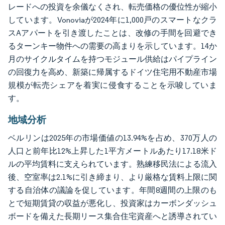
レードへの投資を余儀なくされ、転売価格の優位性が縮小
しています。Vonoviaが2024年に1,000戸のスマートなクラ
スAアパートを引き渡したことは、改修の手間を回避でき
るターンキー物件への需要の高まりを示しています。14か
月のサイクルタイムを持つモジュール供給はパイプライン
の回復力を高め、新築に帰属するドイツ住宅用不動産市場
規模が転売シェアを着実に侵食することを示唆していま
す。
地域分析
ベルリンは2025年の市場価値の13.94%を占め、370万人の
人口と前年比12%上昇した1平方メートルあたり17.18米ド
ルの平均賃料に支えられています。熟練移民法による流入
後、空室率は2.1%に引き締まり、より厳格な賃料上限に関
する自治体の議論を促しています。年間8週間の上限のも
とで短期賃貸の収益が悪化し、投資家はカーボンダッシュ
ボードを備えた長期リース集合住宅資産へと誘導されてい