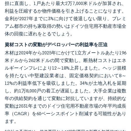
担に直面し、1戸あたり最大2万7,000米ドルが加算され、
利益を圧縮するか物件価格を引き上げることになります。
金利が2027年までに3%に向けて後退しない限り、プレミ
アム都市の持ち家取得の勢いはドイツ住宅用不動産市場全
体の回復に遅れをとるでしょう。
資材コストの変動がデベロッパーの利益率を圧迫
木材は2024年から2025年にかけて1立方メートルあたり196
米ドルから262米ドルの間で変動し、断熱材コストはエネ
ルギーインフレにより12～18%上昇しました。ヘッジ規模
を持たない中堅建設業者は、固定価格契約において8～
12%の利益率低下を吸収しました。34%が土地入札を延期
し、約1万8,000戸の着工が遅延しました。大手企業は複数
年の供給契約を通じて変動に対抗していますが、持続的な
変動は2031年までのドイツ住宅用不動産市場の年平均成長
率（CAGR）を60ベーシスポイント削減する可能性があり
ます。