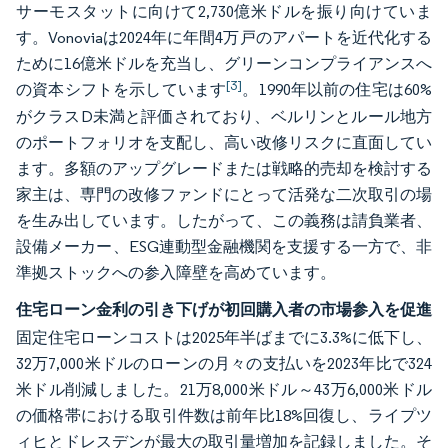
サーモスタットに向けて2,730億米ドルを振り向けていま
す。Vonoviaは2024年に年間4万戸のアパートを近代化する
ために16億米ドルを充当し、グリーンコンプライアンスへ
[3]
の資本シフトを示しています
。1990年以前の住宅は60%
がクラスD未満と評価されており、ベルリンとルール地方
のポートフォリオを支配し、高い改修リスクに直面してい
ます。多額のアップグレードまたは戦略的売却を検討する
家主は、専門の改修ファンドにとって活発な二次取引の場
を生み出しています。したがって、この義務は請負業者、
設備メーカー、ESG連動型金融機関を支援する一方で、非
準拠ストックへの参入障壁を高めています。
住宅ローン金利の引き下げが初回購入者の市場参入を促進
固定住宅ローンコストは2025年半ばまでに3.3%に低下し、
32万7,000米ドルのローンの月々の支払いを2023年比で324
米ドル削減しました。21万8,000米ドル～43万6,000米ドル
の価格帯における取引件数は前年比18%回復し、ライプツ
ィヒとドレスデンが最大の取引量増加を記録しました。そ