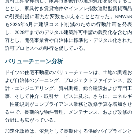
賃料上昇を抑制し、家具付き物件の追加費用を規制するこ
ととし、家具付き賃貸物件やインフレ指数連動型賃貸商品
の引受前提に新たな変数を加えることとなった。BMWSB
も2026年6月に建設コスト削減のための行動計画を発表
し、2028年までのデジタル建築許可申請の義務化を含む内
容とし、開発事業者や自治体に標準化・デジタル化された
許可プロセスへの移行を促している。
バリューチェーン分析
ドイツの住宅不動産のバリューチェーンは、土地の調達お
よび自治体のゾーニング、プロジェクトファイナンス、設
計・エンジニアリング、資材調達、総合建設および専門工
事、そして仲介・取引サービスに及ぶ。さらに、エネルギ
ー性能規則がコンプライアンス業務と改修予算を増加させ
る中で、長期的な物件管理、メンテナンス、および改修の
分野にも広がっている。
加速化政策は、依然として長期化する供給パイプラインと