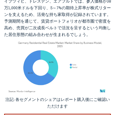
イプツィヒ、ドレスデン、エアフルトでは、参入価格が38
万1,000米ドルを下回り、5～7%の期待上昇率が株式リター
ンを支えるため、活発な持ち家取得が記録されています。
予測期間を通じて、賃貸ポートフォリオが都市圏で密度を
高め、売買が二次成長ベルトで活況を呈するという均衡し
た居住形態の組み合わせが生まれるでしょう。
注記: 各セグメントのシェアはレポート購入後にご確認い
画像 © Mordor Intelligence。再利用にはCC BY 4.0の表示が必要です。
ただけます