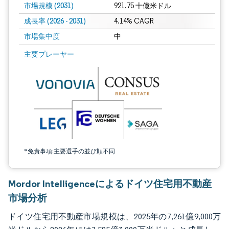
市場規模 (2031)
921.75 十億米ドル
成長率 (2026 - 2031)
4.14% CAGR
市場集中度
中
画像 © Mordor Intelligence。再利用にはCC BY 4.0の表示が必要です。
主要プレーヤー
*免責事項:主要選手の並び順不同
Mordor Intelligenceによるドイツ住宅用不動産
市場分析
ドイツ住宅用不動産市場規模は、2025年の7,261億9,000万