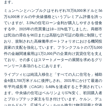
ます。
ミュンヘンとハンブルクはそれぞれ70万8,000米ドルと56
万6,000米ドルの中央値価格というプレミアム評価を誇っ
ていますが、3.5%の住宅ローン金利が購入しやすさを侵食
する中、2025年の売買量は18～22%低下しました。両都市
は民泊の滞在を90日または高額な許可証の取得に制限して
おり、規制された高稼働率ポートフォリオにおける機関投
資家の支配を強化しています。フランクフルトの7万5,000
件の金融関連雇用は1万2,000戸の企業向け賃貸住宅を支え
ており、その多くはスマートメーターの展開を求めるグリ
ーンリース条項のもとにあります。
ライプツィヒは純流入移住と「すべての人に住宅を」補助
金4億3,700万米ドルに後押しされ、2031年にかけて最速の
年平均成長率（CAGR）5.48%を達成すると予測されてい
ます。中央値の住宅はベルリンより57%安く、初回購入者
とプロップテック家主を引き付けています。ケルン、デュ
ッセルドルフ、広域ライン・ルール地方は物流回廊と空港