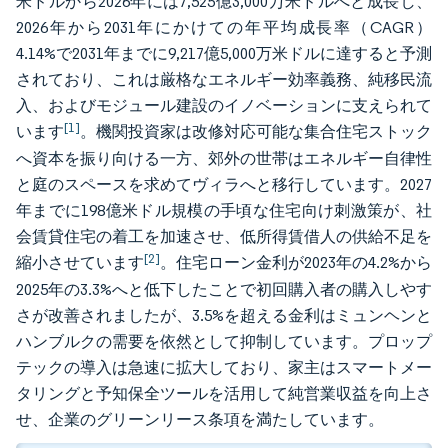
米ドルから2026年には7,525億3,000万米ドルへと成長し、
2026年から2031年にかけての年平均成長率（CAGR）
4.14%で2031年までに9,217億5,000万米ドルに達すると予測
されており、これは厳格なエネルギー効率義務、純移民流
入、およびモジュール建設のイノベーションに支えられて
[1]
います
。機関投資家は改修対応可能な集合住宅ストック
へ資本を振り向ける一方、郊外の世帯はエネルギー自律性
と庭のスペースを求めてヴィラへと移行しています。2027
年までに198億米ドル規模の手頃な住宅向け刺激策が、社
会賃貸住宅の着工を加速させ、低所得賃借人の供給不足を
[2]
縮小させています
。住宅ローン金利が2023年の4.2%から
2025年の3.3%へと低下したことで初回購入者の購入しやす
さが改善されましたが、3.5%を超える金利はミュンヘンと
ハンブルクの需要を依然として抑制しています。プロップ
テックの導入は急速に拡大しており、家主はスマートメー
タリングと予知保全ツールを活用して純営業収益を向上さ
せ、企業のグリーンリース条項を満たしています。