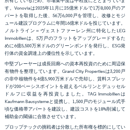
所有しているため、市場集中度は中程度にとどまっていま
す。Vonoviaは2025年11月に25億米ドルで1万8,000戸のア
パートを取得した後、56万6,000戸を管理し、改修とモジ
ュール建設プログラムに年間16億米ドルを投じています。
ノルトライン＝ヴェストファーレン州に特化したLEG
Immobilienは、5万戸のフラットをアップグレードするた
めに6億5,500万米ドルのグリーンボンドを発行し、ESG発
行体の資金調達上の優位性を示しています。
中堅プレーヤーは成長回廊への資本再投資のために周辺保
有物件を整理しています。Grand City Propertiesは3,200戸
の非中核物件を4億5,900万米ドルで売却し、賃料スプレッ
ドが200ベーシスポイントを超えるベルリンとデュッセル
ドルフに収益を再投資しました。TAG Immobilienは
Kaufmann Bausystemeと提携し、1,500戸のモジュール式手
頃な価格帯アパートを建設し、建設コストを18%削減して
補助金の閾値に合致させています。
プロップテックの挑戦者は分散した所有権を標的にしてい