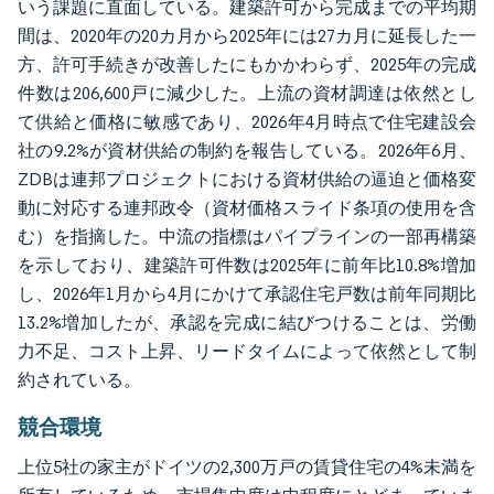
いう課題に直面している。建築許可から完成までの平均期
間は、2020年の20カ月から2025年には27カ月に延長した一
方、許可手続きが改善したにもかかわらず、2025年の完成
件数は206,600戸に減少した。上流の資材調達は依然とし
て供給と価格に敏感であり、2026年4月時点で住宅建設会
社の9.2%が資材供給の制約を報告している。2026年6月、
ZDBは連邦プロジェクトにおける資材供給の逼迫と価格変
動に対応する連邦政令（資材価格スライド条項の使用を含
む）を指摘した。中流の指標はパイプラインの一部再構築
を示しており、建築許可件数は2025年に前年比10.8%増加
し、2026年1月から4月にかけて承認住宅戸数は前年同期比
13.2%増加したが、承認を完成に結びつけることは、労働
力不足、コスト上昇、リードタイムによって依然として制
約されている。
競合環境
上位5社の家主がドイツの2,300万戸の賃貸住宅の4%未満を