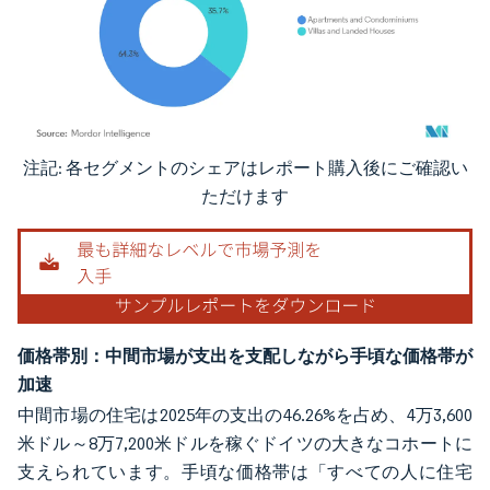
注記: 各セグメントのシェアはレポート購入後にご確認い
画像 © Mordor Intelligence。再利用にはCC BY 4.0の表示が必要です。
ただけます
価格帯別：中間市場が支出を支配しながら手頃な価格帯が
加速
中間市場の住宅は2025年の支出の46.26%を占め、4万3,600
米ドル～8万7,200米ドルを稼ぐドイツの大きなコホートに
支えられています。手頃な価格帯は「すべての人に住宅