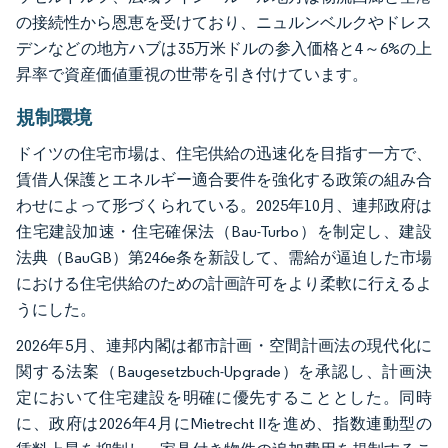
の接続性から恩恵を受けており、ニュルンベルクやドレス
デンなどの地方ハブは35万米ドルの参入価格と4～6%の上
昇率で資産価値重視の世帯を引き付けています。
規制環境
ドイツの住宅市場は、住宅供給の迅速化を目指す一方で、
賃借人保護とエネルギー適合要件を強化する政策の組み合
わせによって形づくられている。2025年10月、連邦政府は
住宅建設加速・住宅確保法（Bau-Turbo）を制定し、建設
法典（BauGB）第246e条を新設して、需給が逼迫した市場
における住宅供給のための計画許可をより柔軟に行えるよ
うにした。
2026年5月、連邦内閣は都市計画・空間計画法の現代化に
関する法案（Baugesetzbuch-Upgrade）を承認し、計画決
定において住宅建設を明確に優先することとした。同時
に、政府は2026年4月にMietrecht IIを進め、指数連動型の