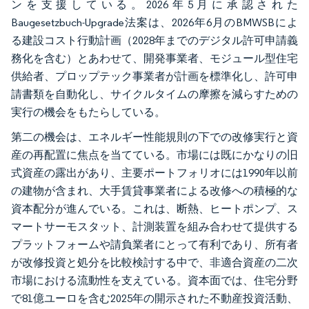
ンを支援している。2026年5月に承認された
Baugesetzbuch-Upgrade法案は、2026年6月のBMWSBによ
る建設コスト行動計画（2028年までのデジタル許可申請義
務化を含む）とあわせて、開発事業者、モジュール型住宅
供給者、プロップテック事業者が計画を標準化し、許可申
請書類を自動化し、サイクルタイムの摩擦を減らすための
実行の機会をもたらしている。
第二の機会は、エネルギー性能規則の下での改修実行と資
産の再配置に焦点を当てている。市場には既にかなりの旧
式資産の露出があり、主要ポートフォリオには1990年以前
の建物が含まれ、大手賃貸事業者による改修への積極的な
資本配分が進んでいる。これは、断熱、ヒートポンプ、ス
マートサーモスタット、計測装置を組み合わせて提供する
プラットフォームや請負業者にとって有利であり、所有者
が改修投資と処分を比較検討する中で、非適合資産の二次
市場における流動性を支えている。資本面では、住宅分野
で81億ユーロを含む2025年の開示された不動産投資活動、