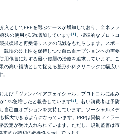
介入としてPRPを選ぶケースが増加しており、全米フッ
[1]
療法の使用が15%増加しています
。標準的なプロトコ
期競技復帰と再受傷リスクの低減をもたらします。スポー
り、競技の公正性を保持しつつ自己血オプションへの需要
使用傷害に対する最小侵襲の治療を追求しています。こ
果の高い補助として捉える整形外科クリニックに幅広い
す。
、および「ヴァンパイアフェイシャル」プロトコルに組み
[2]
ンが47%急増したと報告しています
。若い消費者は予防
も自己血オプションを支持しています。ソーシャルメデ
も拡大できるようになっています。PRPは異物フィラー
格設定が受け入れられています。ただし、規制監督は市
将来的な調和の必要性を示しています。