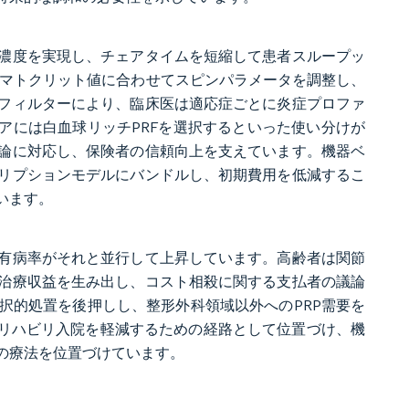
板濃度を実現し、チェアタイムを短縮して患者スループッ
者のヘマトクリット値に合わせてスピンパラメータを調整し、
フィルターにより、臨床医は適応症ごとに炎症プロファ
アには白血球リッチPRFを選択するといった使い分けが
論に対応し、保険者の信頼向上を支えています。機器ベ
リプションモデルにバンドルし、初期費用を低減するこ
います。
有病率がそれと並行して上昇しています。高齢者は関節
治療収益を生み出し、コスト相殺に関する支払者の議論
択的処置を後押しし、整形外科領域以外へのPRP需要を
とリハビリ入院を軽減するための経路として位置づけ、機
の療法を位置づけています。