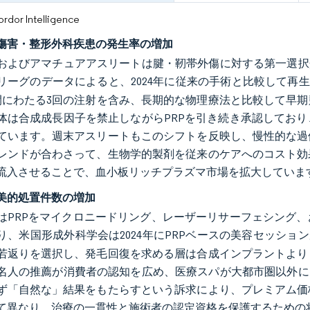
or Intelligence
傷害・整形外科疾患の発生率の増加
およびアマチュアアスリートは腱・靭帯外傷に対する第一選択
リーグのデータによると、2024年に従来の手術と比較して再生
間にわたる3回の注射を含み、長期的な物理療法と比較して早
体は合成成長因子を禁止しながらPRPを引き続き承認してお
ています。週末アスリートもこのシフトを反映し、慢性的な過
レンドが合わさって、生物学的製剤を従来のケアへのコスト効
流入させることで、血小板リッチプラズマ市場を拡大していま
美的処置件数の増加
はPRPをマイクロニードリング、レーザーリサーフェシング
り、米国形成外科学会は2024年にPRPベースの美容セッショ
若返りを選択し、発毛回復を求める層は合成インプラントより
名人の推薦が消費者の認知を広め、医療スパが大都市圏以外に
ず「自然な」結果をもたらすという訴求により、プレミアム価
て異なり、治療の一貫性と施術者の認定資格を保護するための