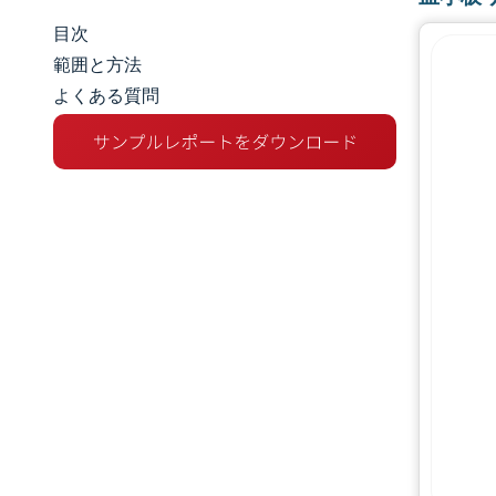
目次
市場規模とシェア
範囲と方法
よくある質問
市場分析
トレンドとインサイト
セグメント分析
地理分析
規制環境
競争環境
主要プレーヤー
機会と展望