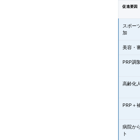
促進要因
スポー
加
美容・
PRP
高齢化
PRP
病院か
ト