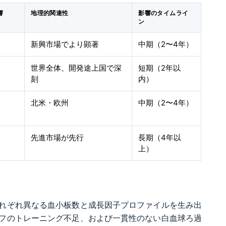
響
地理的関連性
影響のタイムライ
ン
新興市場でより顕著
中期（2〜4年）
世界全体、開発途上国で深
短期（2年以
刻
内）
北米・欧州
中期（2〜4年）
先進市場が先行
長期（4年以
上）
それぞれ異なる血小板数と成長因子プロファイルを生み出
フのトレーニング不足、および一貫性のない白血球ろ過