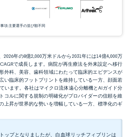
責事項:主要選手の並び順不同
6年の8億2,000万米ドルから2031年には14億4,000万
6%のCAGRで成長します。病院が再生療法を外来設定へ移行
形外科、美容、歯科領域にわたって臨床的エビデンスが
広い臨床的フットプリントを維持している一方、顔面若
ています。各社はマイクロ流体遠心分離機とAIガイド分
トコルに関する規制の明確化がプロバイダーの信頼を維
の上昇が世界的な勢いを増幅している一方、標準化のギ
ェアでトップとなりましたが、白血球リッチフィブリンは