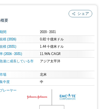
シェア
場概要
期間
2020 - 2031
模 (2026)
0.82 十億米ドル
模 (2031)
1.44 十億米ドル
(2026 - 2031)
11.96% CAGR
急速に成長している市
アジア太平洋
.0の表示が必要です。
市場
北米
集中度
中
 Mordor Intelligence。再利用にはCC BY 4.0の表示が必要です。
プレーヤー