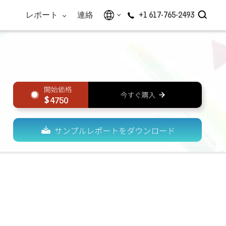
レポート
連絡
+1 617-765-2493
4750