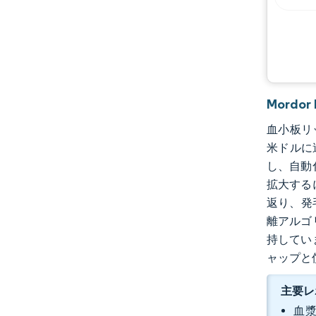
業界の動向
Mordo
血小板リッ
米ドルに
し、自動
拡大する
返り、発
離アルゴ
持してい
ャップと
主要レ
血漿