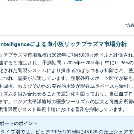
*免
r Intelligenceによる血小板リッチプラズマ市場分析
チプラズマ市場規模は2025年に7億3,000万米ドルと評価され、202
達すると推定され、予測期間（2026年〜2031年）中に11.9
化された調製システムにより操作者のばらつきが排除され、整
につれ、需要が加速しています。整形外科スポーツ医学が最も
毛回復、およびその他の美容的用途が現在成長ペースを牽引し
リズムを組み合わせることで差別化を図っており、自己血プロ
ます。アジア太平洋地域の医療ツーリズムの拡大と可処分所得
償還限度がコスト重視市場における普及を抑制しています。
ポートのポイント
タイプ別では、ピュアPRPが2025年に45.02%の売上シ