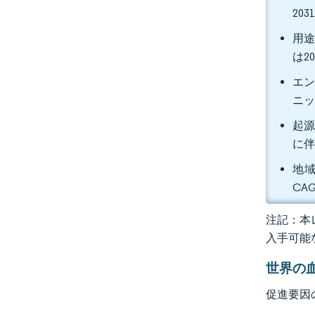
20
用途
は2
エン
ニッ
起源
に伴
地域
CA
注記：本レ
入手可能
世界の
促進要因