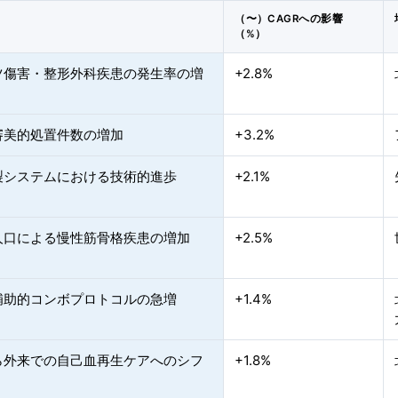
（〜）CAGRへの影響
（%）
ツ傷害・整形外科疾患の発生率の増
+2.8%
審美的処置件数の増加
+3.2%
調製システムにおける技術的進歩
+2.1%
人口による慢性筋骨格疾患の増加
+2.5%
＋補助的コンボプロトコルの急増
+1.4%
ら外来での自己血再生ケアへのシフ
+1.8%