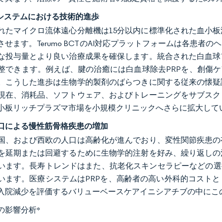
製システムにおける技術的進歩
れたマイクロ流体遠心分離機は15分以内に標準化された血小
させます。Terumo BCTのAI対応プラットフォームは各患
な投与量とより良い治療成果を確保します。統合された白血球
整できます。例えば、腱の治癒には白血球除去PRPを、創傷ケ
。こうした進歩は生物学的製剤のばらつきに関する従来の懐疑
現在、消耗品、ソフトウェア、およびトレーニングをサブスク
小板リッチプラズマ市場を小規模クリニックへさらに拡大して
口による慢性筋骨格疾患の増加
国、および西欧の人口は高齢化が進んでおり、変性関節疾患の
を延期または回避するために生物学的注射を好み、繰り返しの
います。長寿トレンドはまた、抗老化スキンセラピーなどの選
います。医療システムはPRPを、高齢者の高い外科的コスト
入院減少を評価するバリューベースケアイニシアチブの中にこ
の影響分析
*