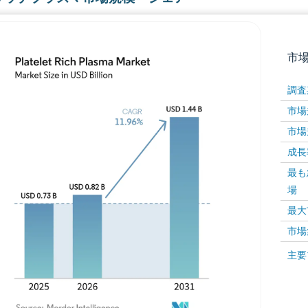
市
調査
市場規
市場規
成長率 
最も
場
画像 © Mordor Intelligence。再利用にはCC BY 4
最大
市場
画像 ©
主要