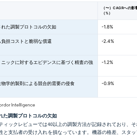
（〜）CAGRへの影
（%）
された調製プロトコルの欠如
-1.8%
己負担コストと脆弱な償還
-2.4%
クリニックに対するエビデンスに基づく精査の強
-1.2%
生物学的製剤による競合的需要の侵食
-0.9%
or Intelligence
れた調製プロトコルの欠如
ティックレビューでは40以上の調製方法が記録されており、
性と支払者の受け入れを損なっています。機器の格差、スタッ