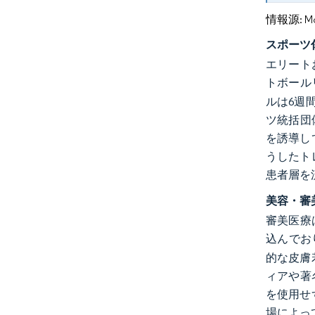
情報源: Mord
スポーツ
エリート
トボール
ルは6週
ツ統括団
を誘導し
うしたト
患者層を
美容・審
審美医療
込んでお
的な皮膚
ィアや著
を使用せ
場によっ