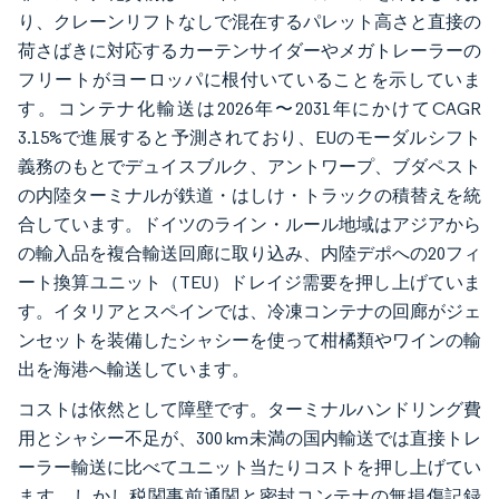
り、クレーンリフトなしで混在するパレット高さと直接の
荷さばきに対応するカーテンサイダーやメガトレーラーの
フリートがヨーロッパに根付いていることを示していま
す。コンテナ化輸送は2026年〜2031年にかけてCAGR
3.15%で進展すると予測されており、EUのモーダルシフト
義務のもとでデュイスブルク、アントワープ、ブダペスト
の内陸ターミナルが鉄道・はしけ・トラックの積替えを統
合しています。ドイツのライン・ルール地域はアジアから
の輸入品を複合輸送回廊に取り込み、内陸デポへの20フィ
ート換算ユニット（TEU）ドレイジ需要を押し上げていま
す。イタリアとスペインでは、冷凍コンテナの回廊がジェ
ンセットを装備したシャシーを使って柑橘類やワインの輸
出を海港へ輸送しています。
コストは依然として障壁です。ターミナルハンドリング費
用とシャシー不足が、300 km未満の国内輸送では直接トレ
ーラー輸送に比べてユニット当たりコストを押し上げてい
ます。しかし税関事前通関と密封コンテナの無損傷記録