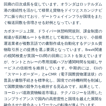
回廊の日次成長を促しています。オランダはロッテルダム
港の接続性を活かして積替え貨物をドイツとスカンジナビ
アに振り向けており、ゲートウェイインフラが国境をまた
ぐ輸送回数を倍増させる好例となっています。
カボタージュ上限、ドライバー休憩時間規則、課金制度の
相違が長距離ルートを依然として複雑にしており、小規模
運送業者が複数言語での書類作成を自動化するデジタル貨
物取引所との提携を選ぶ要因となっています。Brexit関連
の税関検査が英国〜EU間の回廊にコストを加えています
が、ケントとカレーの専用混載ハブが通関時間を短縮しサ
ービスの信頼性を維持しています。中期的には、EUの
「スマートボーダー」とe-CMR（電子国際貨物運送状）の
普及が書類手続きを標準化し、国境での待機時間を削減し
て国際貨物の競争力を維持する見込みです。結果として、
ヨーロッパ道路貨物輸送市場は、テクノロジーを活用した
コンプライアンスで国内の高密度性と国境を越えた展開を
融合させた統合ネットワークへの転換が進んでいます。