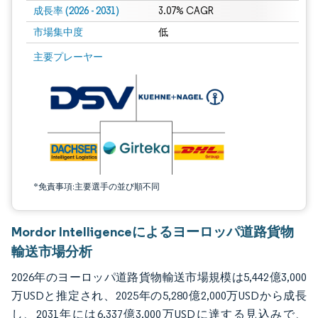
成長率 (2026 - 2031)
3.07% CAGR
市場集中度
低
画像 © Mordor Intelligence。再利用にはCC BY 4.0の表示が必要です。
主要プレーヤー
*免責事項:主要選手の並び順不同
Mordor Intelligenceによるヨーロッパ道路貨物
輸送市場分析
2026年のヨーロッパ道路貨物輸送市場規模は5,442億3,000
万USDと推定され、2025年の5,280億2,000万USDから成長
し、2031年には6,337億3,000万USDに達する見込みで、