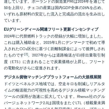
達しています。ポーランドの製造業PMIは2024年を通じて
50を上回り、チェコの産業は国内GDP全体の26%を占め、
いずれも原材料の安定した流入と完成品の流出を生み出し
ています。
EUグリーンディール関連フリート更新インセンティブ
2024年に代替燃料トラックの登録が大幅に増加しました。
これは購入補助金と、2025年1月にデンマークで初めて導
入されたCO₂区分に基づく距離制課金によって後押しされ
[3]
たものです
。2027年からは道路輸送がEU排出量取引制
度（ETS）に含まれることで炭素価格が上昇し、フリート
の電動化がさらに促進されます。
デジタル貨物マッチングプラットフォームの大規模展開
ドイツとベネルクス地域では、空走キロを削減しリアルタ
イムの輸送能力の可視性を高めるデジタル積載マッチング
ツールの採用が急速に拡大しています。Rhenus社のグル
パージュネットワーク2.0は国境をまたぐLTL（積載量未満