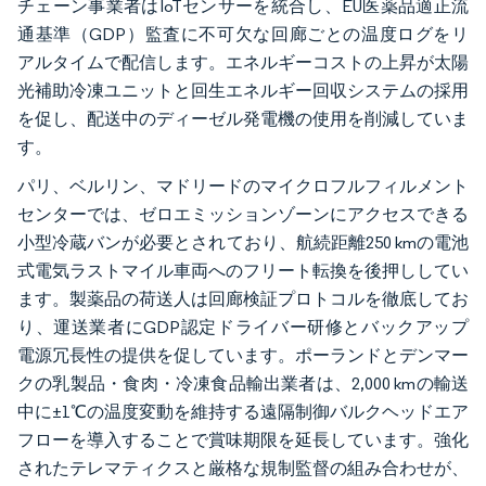
チェーン事業者はIoTセンサーを統合し、EU医薬品適正流
通基準（GDP）監査に不可欠な回廊ごとの温度ログをリ
アルタイムで配信します。エネルギーコストの上昇が太陽
光補助冷凍ユニットと回生エネルギー回収システムの採用
を促し、配送中のディーゼル発電機の使用を削減していま
す。
パリ、ベルリン、マドリードのマイクロフルフィルメント
センターでは、ゼロエミッションゾーンにアクセスできる
小型冷蔵バンが必要とされており、航続距離250 kmの電池
式電気ラストマイル車両へのフリート転換を後押ししてい
ます。製薬品の荷送人は回廊検証プロトコルを徹底してお
り、運送業者にGDP認定ドライバー研修とバックアップ
電源冗長性の提供を促しています。ポーランドとデンマー
クの乳製品・食肉・冷凍食品輸出業者は、2,000 kmの輸送
中に±1℃の温度変動を維持する遠隔制御バルクヘッドエア
フローを導入することで賞味期限を延長しています。強化
されたテレマティクスと厳格な規制監督の組み合わせが、