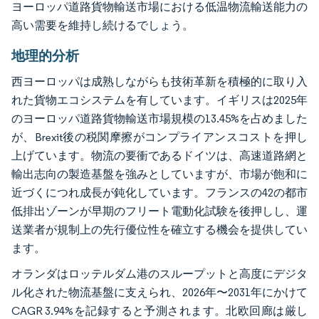
ヨーロッパ道路貨物輸送市場における低温物流輸送能力の
高い需要を維持し続けるでしょう。
地理的分析
西ヨーロッパは成熟しながらも技術革新を積極的に取り入
れた貨物エコシステムを有しています。イギリスは2025年
のヨーロッパ道路貨物輸送市場規模の13.45%を占めました
が、Brexit後の税関摩擦がコンプライアンスコストを押し
上げています。物流の要衝であるドイツは、高速道路網と
輸出志向の製造基盤を強みとしていますが、市場が飽和に
近づくにつれ成長が鈍化しています。フランスの42の都市
低排出ゾーンが早期のフリート電動化試験を後押しし、運
送業者が規制上の先行優位性を確立する機会を提供してい
ます。
オランダはロッテルダム港のスループットと高度にデジタ
ル化された物流基盤に支えられ、2026年〜2031年にかけて
CAGR 3.94%を記録すると予測されます。北欧回廊は厳し