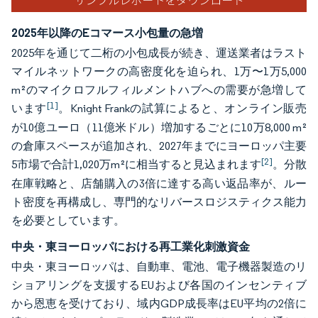
2025年以降のEコマース小包量の急増
2025年を通じて二桁の小包成長が続き、運送業者はラスト
マイルネットワークの高密度化を迫られ、1万〜1万5,000
m²のマイクロフルフィルメントハブへの需要が急増して
[1]
います
。Knight Frankの試算によると、オンライン販売
が10億ユーロ（11億米ドル）増加するごとに10万8,000 m²
の倉庫スペースが追加され、2027年までにヨーロッパ主要
[2]
5市場で合計1,020万m²に相当すると見込まれます
。分散
在庫戦略と、店舗購入の3倍に達する高い返品率が、ルー
ト密度を再構成し、専門的なリバースロジスティクス能力
を必要としています。
中央・東ヨーロッパにおける再工業化刺激資金
中央・東ヨーロッパは、自動車、電池、電子機器製造のリ
ショアリングを支援するEUおよび各国のインセンティブ
から恩恵を受けており、域内GDP成長率はEU平均の2倍に