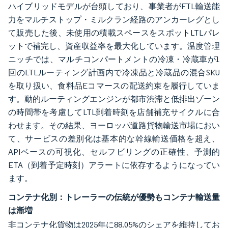
ハイブリッドモデルが台頭しており、事業者がFTL輸送能
力をマルチストップ・ミルクラン経路のアンカーレグとし
て販売した後、未使用の積載スペースをスポットLTLパレ
ットで補完し、資産収益率を最大化しています。温度管理
ニッチでは、マルチコンパートメントの冷凍・冷蔵車が1
回のLTLルーティング計画内で冷凍品と冷蔵品の混合SKU
を取り扱い、食料品Eコマースの配送約束を履行していま
す。動的ルーティングエンジンが都市渋滞と低排出ゾーン
の時間帯を考慮してLTL到着時刻を店舗補充サイクルに合
わせます。その結果、ヨーロッパ道路貨物輸送市場におい
て、サービスの差別化は基本的な幹線輸送価格を超え、
APIベースの可視化、セルフビリングの正確性、予測的
ETA（到着予定時刻）アラートに依存するようになってい
ます。
コンテナ化別：トレーラーの伝統が優勢もコンテナ輸送量
は漸増
非コンテナ化貨物は2025年に88.05%のシェアを維持してお