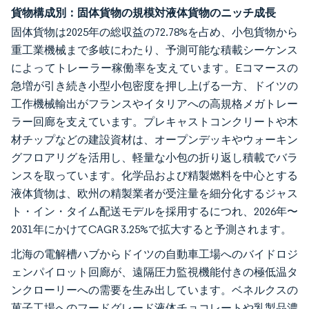
貨物構成別：固体貨物の規模対液体貨物のニッチ成長
固体貨物は2025年の総収益の72.78%を占め、小包貨物から
重工業機械まで多岐にわたり、予測可能な積載シーケンス
によってトレーラー稼働率を支えています。Eコマースの
急増が引き続き小型小包密度を押し上げる一方、ドイツの
工作機械輸出がフランスやイタリアへの高規格メガトレー
ラー回廊を支えています。プレキャストコンクリートや木
材チップなどの建設資材は、オープンデッキやウォーキン
グフロアリグを活用し、軽量な小包の折り返し積載でバラ
ンスを取っています。化学品および精製燃料を中心とする
液体貨物は、欧州の精製業者が受注量を細分化するジャス
ト・イン・タイム配送モデルを採用するにつれ、2026年〜
2031年にかけてCAGR 3.25%で拡大すると予測されます。
北海の電解槽ハブからドイツの自動車工場へのバイドロジ
ェンパイロット回廊が、遠隔圧力監視機能付きの極低温タ
ンクローリーへの需要を生み出しています。ベネルクスの
菓子工場へのフードグレード液体チョコレートや乳製品濃