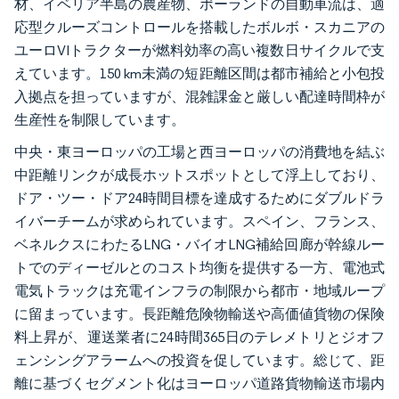
材、イベリア半島の農産物、ポーランドの自動車流は、適
応型クルーズコントロールを搭載したボルボ・スカニアの
ユーロVIトラクターが燃料効率の高い複数日サイクルで支
えています。150 km未満の短距離区間は都市補給と小包投
入拠点を担っていますが、混雑課金と厳しい配達時間枠が
生産性を制限しています。
中央・東ヨーロッパの工場と西ヨーロッパの消費地を結ぶ
中距離リンクが成長ホットスポットとして浮上しており、
ドア・ツー・ドア24時間目標を達成するためにダブルドラ
イバーチームが求められています。スペイン、フランス、
ベネルクスにわたるLNG・バイオLNG補給回廊が幹線ルー
トでのディーゼルとのコスト均衡を提供する一方、電池式
電気トラックは充電インフラの制限から都市・地域ループ
に留まっています。長距離危険物輸送や高価値貨物の保険
料上昇が、運送業者に24時間365日のテレメトリとジオフ
ェンシングアラームへの投資を促しています。総じて、距
離に基づくセグメント化はヨーロッパ道路貨物輸送市場内