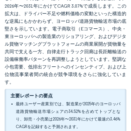
2026年〜2031年にかけてCAGR 3.07%で成長します。この
拡大は、ドライバー不足や燃料価格の変動といった構造的
な逆風にもかかわらず、ヨーロッパ道路貨物輸送市場の底
堅さを示しています。電子商取引（Eコマース）、中央・
東ヨーロッパへの製造業のリショアリング、およびデジタ
ル貨物マッチングプラットフォームの商業展開が貨物量を
共同で支える一方、自律走行トラック回廊は長距離輸送の
設備稼働率パターンを再調整しようとしています。堅調な
小包需要、低排出フリートへのインセンティブ、および上
位物流事業者間の統合が競争環境をさらに強化していま
す。
主要レポートの要点
最終ユーザー産業別では、製造業が2025年のヨーロッパ
道路貨物輸送市場シェアの34.52%を占めてトップとな
り、卸売・小売業は2026年〜2031年にかけて最速の3.46%
CAGRを記録すると予測されます。