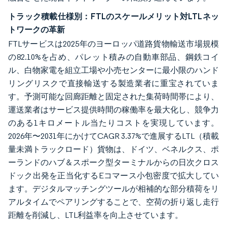
トラック積載仕様別：FTLのスケールメリット対LTLネッ
トワークの革新
FTLサービスは2025年のヨーロッパ道路貨物輸送市場規模
の82.10%を占め、パレット積みの自動車部品、鋼鉄コイ
ル、白物家電を組立工場や小売センターに最小限のハンド
リングリスクで直接輸送する製造業者に重宝されていま
す。予測可能な回廊距離と固定された集荷時間帯により、
運送業者はサービス提供時間の稼働率を最大化し、競争力
のある1キロメートル当たりコストを実現しています。
2026年〜2031年にかけてCAGR 3.37%で進展するLTL（積載
量未満トラックロード）貨物は、ドイツ、ベネルクス、ポ
ーランドのハブ＆スポーク型ターミナルからの日次クロス
ドック出発を正当化するEコマース小包密度で拡大してい
ます。デジタルマッチングツールが相補的な部分積荷をリ
アルタイムでペアリングすることで、空荷の折り返し走行
距離を削減し、LTL利益率を向上させています。