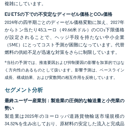
複雑にしています。
EU ETSの下での不安定なディーゼル価格とCO₂価格
2024年の四半期ごとのディーゼル価格変動に加え、2027年
からトン当たり45ユーロ（49.66米ドル）のCO₂下限価格
が設定されることで、ヘッジ手段を持たない中小企業
（SME）にとってコスト予測が困難になっています。代替
燃料の供給不足が迅速な対策をさらに制限しています。
*当社の予測では、推進要因および抑制要因の影響を加算的ではな
く方向性のあるものとして扱います。影響予測は、ベースライン
成長、構成効果、および変数間の相互作用を反映しています。
セグメント分析
最終ユーザー産業別：製造業の圧倒的な輸送量と小売業の
勢い
製造業は2025年のヨーロッパ道路貨物輸送市場規模の
34.52%を生み出しており、原材料の安定した流入と完成品