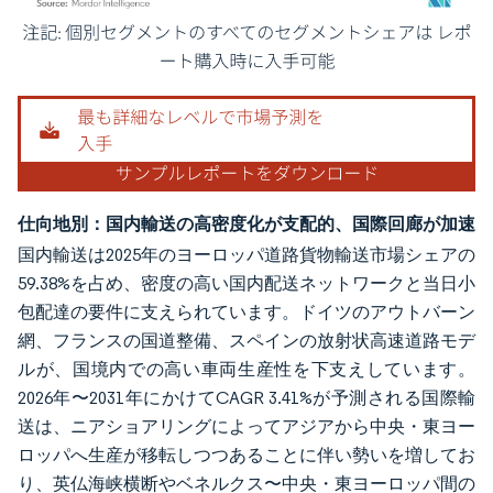
画像 © Mordor Intelligence。再利用にはCC BY 4.0の表示が必要です。
仕向地別：国内輸送の高密度化が支配的、国際回廊が加速
国内輸送は2025年のヨーロッパ道路貨物輸送市場シェアの
59.38%を占め、密度の高い国内配送ネットワークと当日小
包配達の要件に支えられています。ドイツのアウトバーン
網、フランスの国道整備、スペインの放射状高速道路モデ
ルが、国境内での高い車両生産性を下支えしています。
2026年〜2031年にかけてCAGR 3.41%が予測される国際輸
送は、ニアショアリングによってアジアから中央・東ヨー
ロッパへ生産が移転しつつあることに伴い勢いを増してお
り、英仏海峡横断やベネルクス〜中央・東ヨーロッパ間の