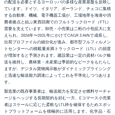
の配送を必要とするヨーロッパの多様な産業基盤を反映し
ています。ドイツ、イタリア、ポーランド、チェコに集積
する自動車、機械、電子機器工場が、工場地帯を海港や消
費者拠点と結ぶ東西回廊でのフルトラックロード（FTL）
需要を支えています。卸売・小売業は二桁の小包拡大に支
えられ、2026年〜2031年にかけてCAGR 3.46%で成長し、
出荷プロファイルの細分化が進み、都市型フルフィルメン
トセンターへの積載量未満トラックロード（LTL）の頻度
が増加すると予測されます。建設業は一定の資材バルク輸
送を維持し、農林業・水産業は季節的なピークをもたらし
ますが、デジタル貨物掲示板がダイナミックプライシング
と迅速な輸送能力調達によってこれを平準化しつつありま
す。
製造業の既存事業者は、輸送能力を安定させ燃料サーチャ
ージをヘッジする長期契約を好む一方、Eコマース小売業
者はスケールに応じた柔軟なLTL枠を確保するためスポッ
トプラットフォームを積極的に活用します。化学品・石