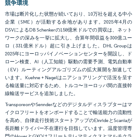
競争環境
市場は断片化した状態が続いており、10万社を超える中小
企業（SME）が活動する余地があります。2025年4月の
DSVによるDB Schenkerの158億米ドルでの買収は、ネット
ワークの深みを一挙に拡大し、合算年間収益を300億ユー
ロ（331億米ドル）超に引き上げました。DHL Groupは
2025年にヨーロッパイノベーションセンターを開設し、ド
ローン検査、AI（人工知能）駆動の需要予測、電気自動車
（EV）ルーティングアルゴリズムの拡大展開を加速して
います。Kuehne + Nagelはニアショアリングで活況を呈す
る輸送量に対応するため、トルコ〜ヨーロッパ間の直接幹
線輸送サービスを追加しました。
TransporeonやSennderなどのデジタルディスラプターはマ
イクロフリートをオンボードすることで輸送能力の流動性
を高め、自律走行技術スタートアップのEinrideとScaniaが
長距離ドライバー不在運行を目指しています。温度管理専
門のHoyerとGXOはフリートテレマティクスとマルチクラ