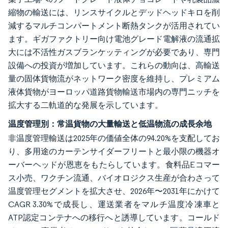
縮物の輸送には、リンスサイクルとデッドヘッドキロを削
減するマルチコンパートメント断熱タンクが活用されてい
ます。ギガファクトリー向け電池グレード電解液の流通拡
大には不活性ガスブランケッティングが必要であり、専門
設備への投資が増加しています。これらの動向は、高輸送
量の固体貨物流がネットワーク密度を維持し、プレミアム
液体貨物がヨーロッパ道路貨物輸送市場内の専門ニッチを
拡大する二軌道的な発展を示しています。
温度管理別：常温貨物の大量輸送と低温物流の成長余地
非温度管理輸送は2025年の価値全体の94.20%を支配してお
り、多用途のカーテンサイダーフリートと最小限の機器オ
ーバーヘッドが恩恵をもたらしています。食料品Eコマー
ス小売、ワクチン流通、バイオロジクス生産が合わさって
温度管理セグメントを拡大させ、2026年〜2031年にかけて
CAGR 3.30%で成長し、運送業者をマルチ温度冷凍車と
ATP認定コンテナへの移行へと誘導しています。コールド