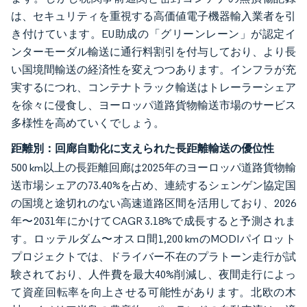
は、セキュリティを重視する高価値電子機器輸入業者を引
き付けています。EU助成の「グリーンレーン」が認定イ
ンターモーダル輸送に通行料割引を付与しており、より長
い国境間輸送の経済性を変えつつあります。インフラが充
実するにつれ、コンテナトラック輸送はトレーラーシェア
を徐々に侵食し、ヨーロッパ道路貨物輸送市場のサービス
多様性を高めていくでしょう。
距離別：回廊自動化に支えられた長距離輸送の優位性
500 km以上の長距離回廊は2025年のヨーロッパ道路貨物輸
送市場シェアの73.40%を占め、連続するシェンゲン協定国
の国境と途切れのない高速道路区間を活用しており、2026
年〜2031年にかけてCAGR 3.18%で成長すると予測されま
す。ロッテルダム〜オスロ間1,200 kmのMODIパイロット
プロジェクトでは、ドライバー不在のプラトーン走行が試
験されており、人件費を最大40%削減し、夜間走行によっ
て資産回転率を向上させる可能性があります。北欧の木