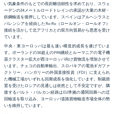
い気象条件のもとでの長距離信頼性を求めており、スウェ
ーデンの34メートルロードトレインの承認が大量の木材・
鉄鋼輸送を後押ししています。スペインはアルヘシラスと
バレンシアを経由したRo-Ro（ロールオン・ロールオフ）
接続を活かして北アフリカとの双方向貿易から恩恵を受け
ています。
中央・東ヨーロッパは最も速い構造的成長を遂げていま
す。ポーランドの50超えのPMI継続とルーマニアの電子機
器クラスター拡大が西ヨーロッパ向け貨物流を増加させて
います。チェコの自動車輸出、スロバキアの電池ギガファ
クトリー、ハンガリーの外国直接投資（FDI）に支えられ
た機械工場がいずれも回廊成長を強化しています。制裁措
置を受けたロシアの見通しは依然として不安定ですが、隣
接するバルト・バルカン経路はEU準拠の通関回廊への迂
回輸送を取り込み、ヨーロッパ道路貨物輸送市場全体の勢
いを維持しています。