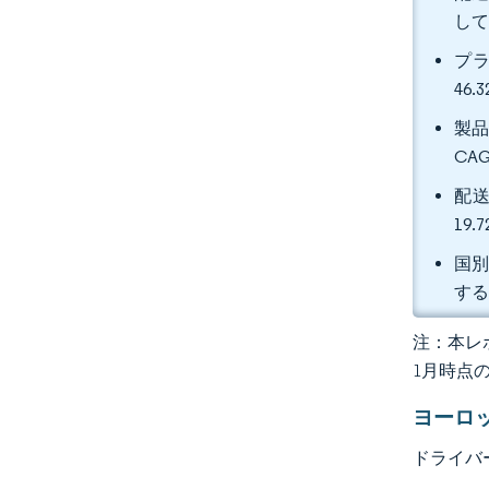
し
プ
46
製品
CA
配送
19
国別
す
注：本レポ
1月時点
ヨーロ
ドライバ