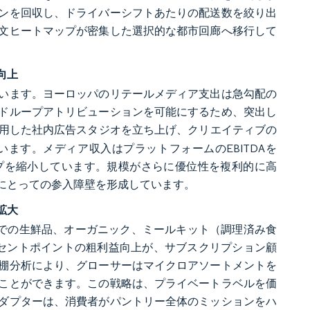
ンを回収し、ドライバーシフトあたりの配送数を絞り出
文ヒートマップが密集した選択的な都市回廊へ移行して
向上
います。ヨーロッパのリテールメディア支出は急勾配の
ドループアトリビューションを可能にするため、突出し
生成AIを活用した社内広告スタジオを立ち上げ、クリエイティブの
ます。メディア収入はプラットフォームのEBITDAを
ップを縮小しています。規模がさらに優位性を複利的に高
にとっての参入障壁を形成しています。
拡大
ンでの生鮮品、オーガニック、ミールキット（調理済み食
ーセントポイントの粗利益向上が、サブスクリプション顧
棚分析により、グローサーはマイクロアソートメントを
ことができます。この戦略は、プライベートラベルを価
ダプターは、消費者がパントリー全体のミッションをハ