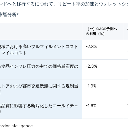
ンドへと移行するにつれて、リピート率の加速とウォレットシ
影響分析
*
（〜）CAGR予測へ
の影響（%）
地域における高いフルフィルメントコスト
-2.8%
トマイルコスト
る食品インフレ圧力の中での価格感応度の
-2.3%
ストアおよび都市交通渋滞に関する規制当
-1.9%
査
品品質に影響する断片化したコールドチェ
-1.6%
準
or Intelligence