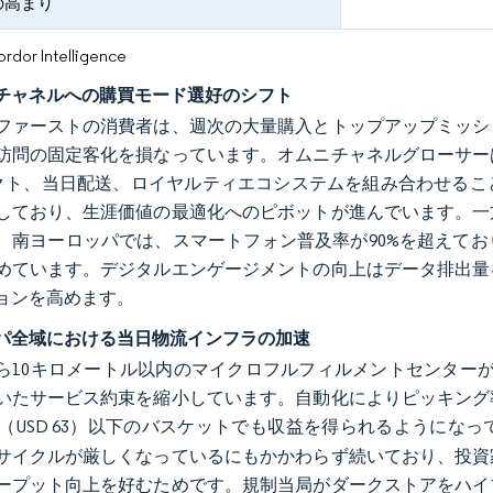
の高まり
or Intelligence
チャネルへの購買モード選好のシフト
ファーストの消費者は、週次の大量購入とトップアップミッシ
訪問の固定客化を損なっています。オムニチャネルグローサー
クト、当日配送、ロイヤルティエコシステムを組み合わせるこ
しており、生涯価値の最適化へのピボットが進んでいます。一
。南ヨーロッパでは、スマートフォン普及率が90%を超えて
めています。デジタルエンゲージメントの向上はデータ排出量
ョンを高めます。
パ全域における当日物流インフラの加速
ら10キロメートル以内のマイクロフルフィルメントセンター
いたサービス約束を縮小しています。自動化によりピッキング率
 50（USD 63）以下のバスケットでも収益を得られるようにな
サイクルが厳しくなっているにもかかわらず続いており、投資
ープット向上を好むためです。規制当局がダークストアをハイ