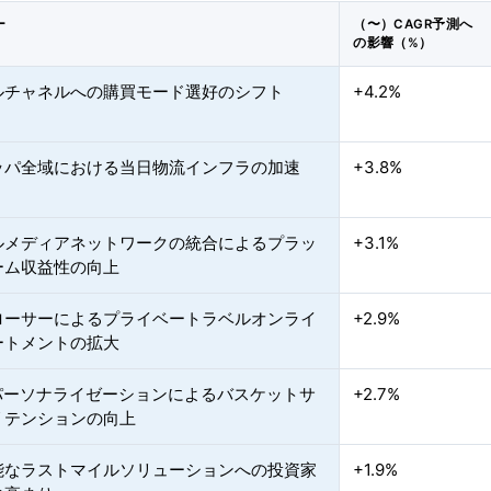
ー
（〜）CAGR予測へ
の影響（%）
ルチャネルへの購買モード選好のシフト
+4.2%
ッパ全域における当日物流インフラの加速
+3.8%
ルメディアネットワークの統合によるプラッ
+3.1%
ーム収益性の向上
ローサーによるプライベートラベルオンライ
+2.9%
ートメントの拡大
動パーソナライゼーションによるバスケットサ
+2.7%
リテンションの向上
能なラストマイルソリューションへの投資家
+1.9%