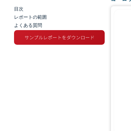
目次
市場規模とシェア
レポートの範囲
よくある質問
市場分析
トレンドとインサイト
セグメント分析
地理分析
競争環境
主要プレーヤー
業界の動向