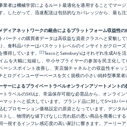
事業者は機械学習によるルート最適化を適用することでマージ
す。したがって、迅速配送は包括的なカバレッジから、最も注
メディアネットワークの統合によるプラットフォーム収益性の
トパーティの購買者データは高収益な資産クラスへと変貌して
り、食料品バナーはバスケットレベルのインサイトがクローズ
[2]
を獲得しています。
TescoとSainsbury'sはそれぞれ
イムを大幅に短縮し、中小サプライヤーの参加を民主化してい
400ベーシスポイント改善し、実店舗チャネルとの収益性ギャ
チとログインユーザーベースを欠く規模の小さい純粋型事業者
ーサーによるプライベートラベルオンラインアソートメントの
ートラベルのSKUは、常温保存可能な必需品から、オンライ
ーマットへと拡大しています。ブランド品に対して5〜10パ
込むプロモーション価格設定の原資となっています。デジタル
ストし、物理的な値下げなしに売れ筋の悪い商品を廃番にする
同一視するインフレ感応度の高い家計に響きます。アーリーア