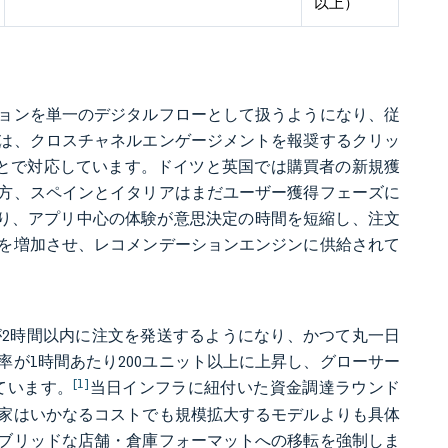
以上）
ョンを単一のデジタルフローとして扱うようになり、従
は、クロスチャネルエンゲージメントを報奨するクリッ
とで対応しています。ドイツと英国では購買者の新規獲
方、スペインとイタリアはまだユーザー獲得フェーズに
おり、アプリ中心の体験が意思決定の時間を短縮し、注文
を増加させ、レコメンデーションエンジンに供給されて
が2時間以内に注文を発送するようになり、かつて丸一日
が1時間あたり200ユニット以上に上昇し、グローサー
[1]
っています。
当日インフラに紐付いた資金調達ラウンド
家はいかなるコストでも規模拡大するモデルよりも具体
ブリッドな店舗・倉庫フォーマットへの移転を強制しま