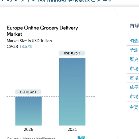
市
調査
予測
歴史
市場規
市場規
成長率 
画像 © Mordor Intelligence。再利用にはCC BY 4
市場
画像 ©
主要