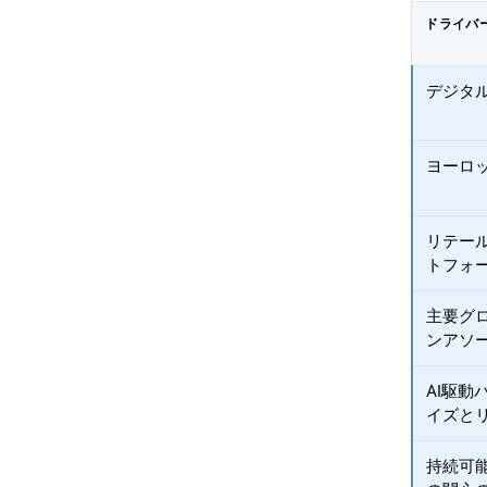
ドライバ
デジタ
ヨーロ
リテー
トフォ
主要グ
ンアソ
AI駆
イズと
持続可