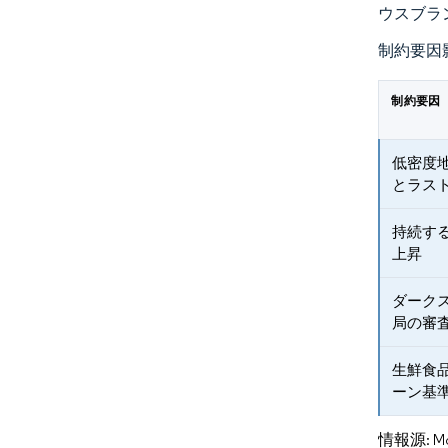
ウスブラ
制約要因
制約要因
低密度
とラス
持続す
上昇
ダーク
局の審
生鮮食
ーン基
情報源: Mord