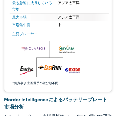
最も急速に成長している
アジア太平洋
市場
最大市場
アジア太平洋
市場集中度
中
画像 © Mordor Intelligence。再利用にはCC BY 4.0の表示が必要です。
主要プレーヤー
*免責事項:主要選手の並び順不同
Mordor Intelligenceによるバッテリープレート
市場分析