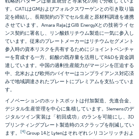
戦略的パターンは垂直統合と専業化の間で分岐していま
す。CATLはGMおよびフォルクスワーゲンとの引き取り協
定を締結し、長期契約の下でセル生産と原材料調達を連携
させています。Amara RajaはGIB EnergyXとの技術ライセ
ンス契約に署名し、リン酸鉄リチウム製造に一気に参入し
ています。従来のプレートメーカーはリチウムセグメント
参入時の資本リスクを共有するためにジョイントベンチャ
ーを育成する一方、鉛酸の既存量を活用してR&Dを資金調
達しています。中国の過剰生産能力がマージンを圧迫する
中、北米および欧州のバイヤーはコンプライアンス対応済
みで地域調達されたプレートにプレミアムを支払っていま
す。
イノベーションのホットスポットは付加製造、先進合金、
デジタル生産管理を中心に集積しています。Siemensのデ
ジタルツイン実装は「初回成功」のランを可能にし、3D
プリンティングプレート製造時のスクラップを削減してい
[4]
ます。
Group 14とLytenはそれぞれシリコンリッチおよ