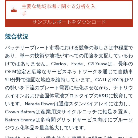
画像 © Mordor Intelligence。再利用にはCC BY 4.0の表示が必要です。
競合状況
バッテリープレート市場における競争の激しさは中程度で
あり、単一の技術や地域がすべての用途を支配しているわ
けではありません。Clarios、Exide、GS Yuasaは、長年の
OEM協定と広範なサービスネットワークを通じて自動車
SLI分野で強固な地位を維持しています。CATLとBYDはEV
の勢いを下流のプレート需要に転化させながら、ナトリウ
ムイオンおよび全固体電池プロトタイプのR&Dに投資して
います。Narada Powerは通信スタンバイアレイに注力し、
Crown Batteryは産業用深サイクルニッチに軸足を置き、
Natron Energyは多時間グリッドサービス向けにブルーソ
ジウム化学品を量産拡大しています。