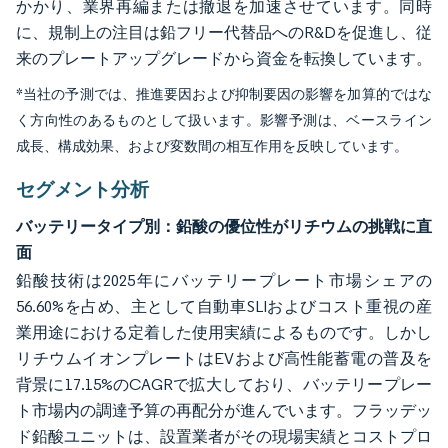
かかり、業界再編または撤退を加速させています。同時
に、規制上の注目は鉛フリー代替品へのR&Dを促進し、従
来のプレートアップグレードから資金を転換しています。
*当社の予測では、推進要因および抑制要因の影響を加算的ではな
く方向性のあるものとして扱います。影響予測は、ベースライン
成長、構成効果、および変数間の相互作用を反映しています。
セグメント分析
バッテリータイプ別：鉛酸の優位性がリチウムの挑戦に直
面
鉛酸技術は2025年にバッテリープレート市場シェアの
56.60%を占め、主として自動車SLIおよびコスト重視の産
業用途における定着した使用実績によるものです。しかし
リチウムイオンプレートはEVおよび高性能蓄電の普及を
背景に17.15%のCAGRで拡大しており、バッテリープレー
ト市場内の調達予算の再配分が進んでいます。フラッデッ
ド鉛酸ユニットは、設置業者がその現場実績とコストプロ