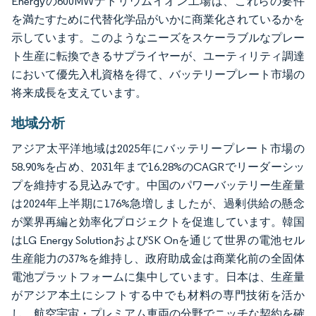
Energyの600MWナトリウムイオン工場は、これらの要件
を満たすために代替化学品がいかに商業化されているかを
示しています。このようなニーズをスケーラブルなプレー
ト生産に転換できるサプライヤーが、ユーティリティ調達
において優先入札資格を得て、バッテリープレート市場の
将来成長を支えています。
地域分析
アジア太平洋地域は2025年にバッテリープレート市場の
58.90%を占め、2031年まで16.28%のCAGRでリーダーシッ
プを維持する見込みです。中国のパワーバッテリー生産量
は2024年上半期に176%急増しましたが、過剰供給の懸念
が業界再編と効率化プロジェクトを促進しています。韓国
はLG Energy SolutionおよびSK Onを通じて世界の電池セル
生産能力の37%を維持し、政府助成金は商業化前の全固体
電池プラットフォームに集中しています。日本は、生産量
がアジア本土にシフトする中でも材料の専門技術を活か
し、航空宇宙・プレミアム車両の分野でニッチな契約を確