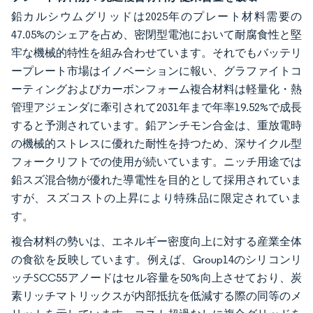
鉛カルシウムグリッドは2025年のプレート材料需要の
47.05%のシェアを占め、密閉型電池において耐腐食性と堅
牢な機械的特性を組み合わせています。それでもバッテリ
ープレート市場はイノベーションに報い、グラファイトコ
ーティングおよびカーボンフォーム複合材料は軽量化・熱
管理アジェンダに牽引されて2031年まで年率19.52%で成長
すると予測されています。鉛アンチモン合金は、重放電時
の機械的ストレスに優れた耐性を持つため、深サイクル型
フォークリフトでの使用が続いています。ニッチ用途では
鉛スズ混合物が優れた導電性を目的として採用されていま
すが、スズコストの上昇により特殊品に限定されていま
す。
複合材料の勢いは、エネルギー密度向上に対する産業全体
の食欲を反映しています。例えば、Group14のシリコンリ
ッチSCC55アノードはセル容量を50%向上させており、炭
素リッチマトリックスが内部抵抗を低減する際の同等のメ