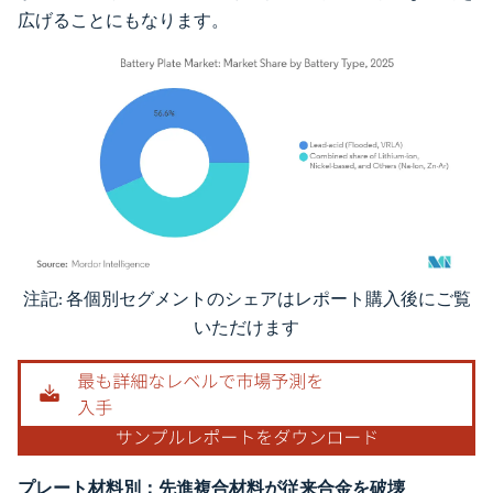
広げることにもなります。
注記: 各個別セグメントのシェアはレポート購入後にご覧
画像 © Mordor Intelligence。再利用にはCC BY 4.0の表示が必要です。
いただけます
プレート材料別：先進複合材料が従来合金を破壊