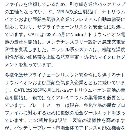
ファイルを信頼しているため、引き続き通信バックアップ
の主軸となっています。VRLAの派生製品は、ナトリウム
イオンおよび亜鉛空気参入企業のプレミアム自動車需要に
対応しており、サプライチェーンリスクと安全性に対処し
ています。CATLは2025年6月にNaxtraナトリウムイオン電
池の量産を開始し、メンテナンスフリー設計と急速充電受
容性を実現しました。ニッケル系システムは、極端な温度
耐性が高い価格帯を上回る航空宇宙・防衛のマイクロセグ
メントを担っています。
多様化はサプライチェーンリスクと安全性に対処するナト
リウムイオンおよび亜鉛空気参入企業とともに続いていま
す。CATLは2025年6月にNaxtraナトリウムイオン電池の量
産を開始し、銅ではなくアルミニウムの集電体を必要とし
ています。プレートメーカーは現在、各化学品の腐食プロ
ファイルに対応するために複数の冶金ツールキットを扱っ
ています。この断片化は設計・製造の複雑性を高めます
が、バッテリープレート市場全体でアドレス可能な機会を