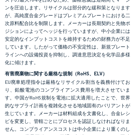
ンを圧迫します。リサイクルは部分的な緩和策となります
が、高純度合金グレードはプレミアムプレートにおける二
次原料配合比を制限します。メーカーは長期契約と先物ポ
ジションによってヘッジを行っていますが、中小企業には
安定的なインプットコストを維持するための財務力が不足
しています。したがって価格の不安定性は、新規プレート
ラインへの設備投資を抑制し、調達意思決定を化学品多様
化に傾けます。
有害廃棄物に関する厳格な規制（RoHS、ELV）
EU廃車処理指令は厳格なリサイクル割当を義務付けてお
り、鉛酸電池のコンプライアンス費用を増大させていま
す。中国がRoHS規制を電池に拡大適用したことで、世界
的なサプライ計画を複雑化させる地域固有のバリアントが
生じています。メーカーは材料組成を文書化し、合金レシ
ピを変更し、管轄ごとにプロセスを認証しなければなりま
せん。コンプライアンスコストは中小企業により重くのし