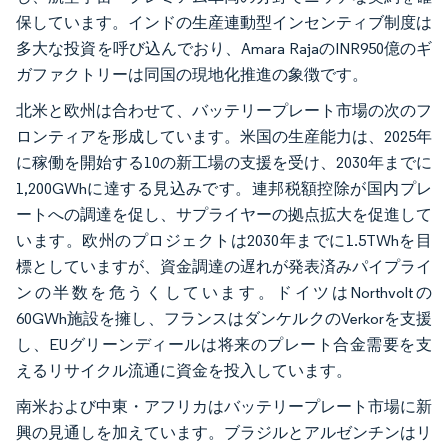
保しています。インドの生産連動型インセンティブ制度は
多大な投資を呼び込んでおり、Amara RajaのINR950億のギ
ガファクトリーは同国の現地化推進の象徴です。
北米と欧州は合わせて、バッテリープレート市場の次のフ
ロンティアを形成しています。米国の生産能力は、2025年
に稼働を開始する10の新工場の支援を受け、2030年までに
1,200GWhに達する見込みです。連邦税額控除が国内プレ
ートへの調達を促し、サプライヤーの拠点拡大を促進して
います。欧州のプロジェクトは2030年までに1.5TWhを目
標としていますが、資金調達の遅れが発表済みパイプライ
ンの半数を危うくしています。ドイツはNorthvoltの
60GWh施設を擁し、フランスはダンケルクのVerkorを支援
し、EUグリーンディールは将来のプレート合金需要を支
えるリサイクル流通に資金を投入しています。
南米および中東・アフリカはバッテリープレート市場に新
興の見通しを加えています。ブラジルとアルゼンチンはリ