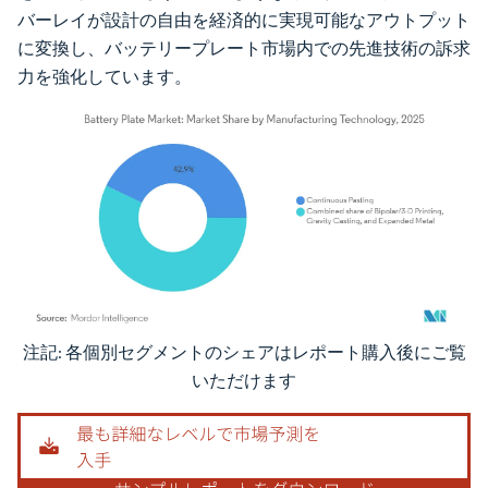
バーレイが設計の自由を経済的に実現可能なアウトプット
に変換し、バッテリープレート市場内での先進技術の訴求
力を強化しています。
注記: 各個別セグメントのシェアはレポート購入後にご覧
画像 © Mordor Intelligence。再利用にはCC BY 4.0の表示が必要です。
いただけます