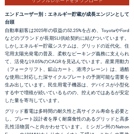
エンドユーザー別：エネルギー貯蔵が成長エンジンとして
台頭
自動車顧客は2025年の収益の52.25%を占め、ToyotaやFord
などのブランドが長期SLI供給契約に結びついています。
しかしエネルギー貯蔵システムは、グリッドの近代化、住
宅用太陽光発電の普及、柔軟なピーキング義務に支えられ
て、活発な19.05%のCAGRを見込んでいます。産業用動力
（フォークリフト、鉱山カート、港湾クレーン）は、過酷
な使用に対応した深サイクルプレートの予測可能な需要を
生み出しています。民生用電子機器は、デバイスが小型化
する中で増殖が続いているものの、控えめではあるが安定
した量を寄与しています。
グリッド蓄電は多時間の耐久性と高サイクル寿命を必要と
し、プレート設計者を厚く耐腐食性のあるグリッドと高多
孔性活物質へと向かわせています。ミシガン州のNatron