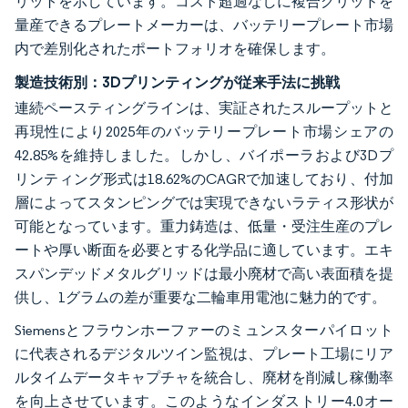
リットを示しています。コスト超過なしに複合グリッドを
量産できるプレートメーカーは、バッテリープレート市場
内で差別化されたポートフォリオを確保します。
製造技術別：3Dプリンティングが従来手法に挑戦
連続ペースティングラインは、実証されたスループットと
再現性により2025年のバッテリープレート市場シェアの
42.85%を維持しました。しかし、バイポーラおよび3Dプ
リンティング形式は18.62%のCAGRで加速しており、付加
層によってスタンピングでは実現できないラティス形状が
可能となっています。重力鋳造は、低量・受注生産のプレ
ートや厚い断面を必要とする化学品に適しています。エキ
スパンデッドメタルグリッドは最小廃材で高い表面積を提
供し、1グラムの差が重要な二輪車用電池に魅力的です。
Siemensとフラウンホーファーのミュンスターパイロット
に代表されるデジタルツイン監視は、プレート工場にリア
ルタイムデータキャプチャを統合し、廃材を削減し稼働率
を向上させています。このようなインダストリー4.0オー