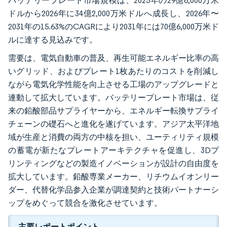
バッテリープレート市場規模は、2025年の29億6,000万米
ドルから2026年に34億2,000万米ドルへ成長し、2026年〜
2031年の15.63%のCAGRにより2031年には70億6,000万米ド
ルに達する見込みです。
需要は、電気自動車の普及、再生可能エネルギー比率の高
いグリッド、およびプレート1枚あたりのコストを削減し
ながら電気化学性能を向上させる工場のアップグレードと
連動して拡大しています。バッテリープレート市場は、従
来の鉛酸部品サプライヤーから、エネルギー転換サプライ
チェーンの礎石へと進化を遂げています。アジア太平洋地
域が生産と消費の両方の中核を担い、ユーティリティ規模
の蓄電が新たなプレートアーキテクチャを促進し、3Dプ
リンティングなどの製造イノベーションが設計の自由度を
拡大しています。鉛酸専業メーカー、リチウムイオンリー
ダー、代替化学品参入企業が調達契約と技術パートナーシ
ップをめぐって競合を激化させています。
主要レポートポイント