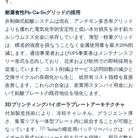
す。
耐腐食性Pb-Ca-Snグリッドの採用
弁制御式鉛酸システムは現在、アンチモン多含有グリッド
よりも優れた電気化学的安定性と低い水分損失を示す鉛カ
ルシウムスズ合金に依存しています。薄型・軽量グリッド
は、構造的強度を損なうことなく金属使用量を最大20%削
減します。通信事業者およびUPS事業者はメンテナンスフ
リー形式を志向しており、北米および欧州での即時採用を
促進しています。コスト削減はサービス訪問回数の減少と
交換サイクルの長期化から生じ、総所有コスト指標を直接
改善します。これらの合金は、産業用スタンバイ用途にお
いて鉛酸プレートの既存地位を強化します。
3Dプリンティングバイポーラプレートアーキテクチャ
付加製造技術により、冷却チャンネル、グラジエント厚
さ、集電リブを一体型プレート内に統合することが可能と
[2]
なっています。
Teslaの構造用バッテリーパックは、バ
イポーラ形式がモジュール組み立てを排除し、部品点数を