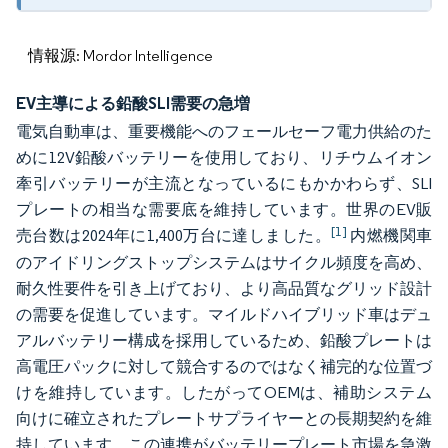
情報源: Mordor Intelligence
EV主導による鉛酸SLI需要の急増
電気自動車は、重要機能へのフェールセーフ電力供給のた
めに12V鉛酸バッテリーを使用しており、リチウムイオン
牽引バッテリーが主流となっているにもかかわらず、SLI
プレートの相当な需要底を維持しています。世界のEV販
[1]
売台数は2024年に1,400万台に達しました。
内燃機関車
のアイドリングストップシステムはサイクル頻度を高め、
耐久性要件を引き上げており、より高品質なグリッド設計
の需要を促進しています。マイルドハイブリッド車はデュ
アルバッテリー構成を採用しているため、鉛酸プレートは
高電圧パックに対して競合するのではなく補完的な位置づ
けを維持しています。したがってOEMは、補助システム
向けに確立されたプレートサプライヤーとの長期契約を維
持しています。この連携がバッテリープレート市場を急激