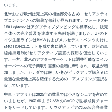
います。
北米および欧州は売上高の相当部分を占め、セミアクティ
ブコンテンツへの顕著な傾斜が見られます。フォードのF-
150 Lightningはアダプティブダンピングを標準化し、販売
全体への完全普及を達成する先例を設けました。ZFのド
イツ生産ラインはBMWおよびメルセデス・ベンツ向けに
sMOTIONユニットを成功裏に納入しています。欧州の車
線維持規制がセミアクティブ設置の採用を促進していま
す。一方、北米のアフターマーケットは調整可能なコイル
オーバーへの電子商取引需要の急増に牽引され、収益が増
加しました。カナダでは厳しい冬がピックアップ購入者に
最適な最低地上高を確保するためのエアスプリング選択を
促しています。
中東・アフリカは2025年の数量では小さなシェアを占めて
いましたが、2031年まで7.65%のCAGRで世界成長チャー
トをリードしています。サウジアラビアのLucid合弁事業