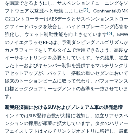
を購読できるようにし、サスペンションチューニングをソ
[2]
フトウェア収益源へと転換しました
。ContinentalのMK
C2コントローラーはABSデータとサスペンションストロー
クフィードバックを統合し、ハイドロプレーニング応答を
[3]
強化し、ウェット制動性能を向上させています
。BMW
のノイエクラッセRFQは、予測ダンピングアルゴリズムが
カメラフィードをリアルタイムで活用できるよう、高度な
イーサネットリンクを必要としています。その結果、独立
したトーおよびキャンバー制御を提供するマルチリンクリ
アセットアップが、バッテリー搭載の重いセダンにおいて
従来のトーションビームに取って代わり、パフォーマンス
目標とラグジュアリーセグメントの基準を一致させていま
す。
新興経済圏におけるSUVおよびプレミアム車の販売急増
インドではSUV登録台数が大幅に増加し、独立リアサスペ
ンションの採用が顕著に拡大しています。タタのハリアー
フェイスリフトはマルチリンクジオメトリに移行し、最低