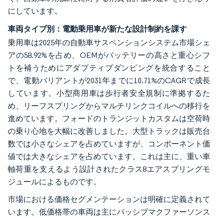
にしています。
車両タイプ別：電動乗用車が新たな設計制約を課す
乗用車は2025年の自動車サスペンションシステム市場シェ
アの58.92%を占め、OEMがバッテリーの高さと重心シフ
トを補うためにアダプティブダンピングを統合すること
で、電動バリアントが2031年までに10.71%のCAGRで成長
しています。小型商用車は歩行者安全規制に準拠するた
め、リーフスプリングからマルチリンクコイルへの移行を
進めています。フォードのトランジットカスタムは空荷時
の乗り心地を大幅に改善しました。大型トラックは販売台
数では小さなシェアを占めていますが、コンポーネント価
値では大きなシェアを占めています。これは主に、重い車
軸荷重を支えるよう設計されたクラス8エアスプリングモ
ジュールによるものです。
市場における価格セグメンテーションは明確に定義されて
います。低価格帯の車両は主にパッシブマクファーソンス