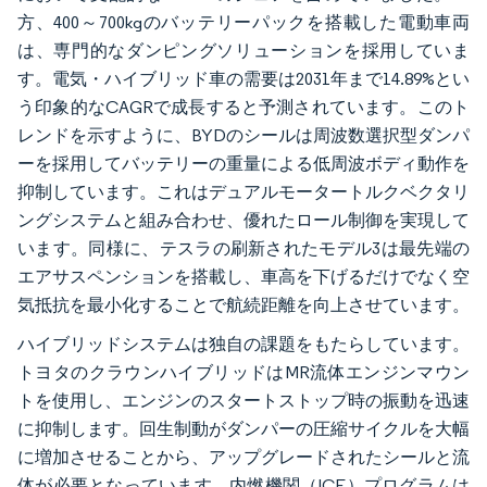
方、400～700kgのバッテリーパックを搭載した電動車両
は、専門的なダンピングソリューションを採用していま
す。電気・ハイブリッド車の需要は2031年まで14.89%とい
う印象的なCAGRで成長すると予測されています。このト
レンドを示すように、BYDのシールは周波数選択型ダンパ
ーを採用してバッテリーの重量による低周波ボディ動作を
抑制しています。これはデュアルモータートルクベクタリ
ングシステムと組み合わせ、優れたロール制御を実現して
います。同様に、テスラの刷新されたモデル3は最先端の
エアサスペンションを搭載し、車高を下げるだけでなく空
気抵抗を最小化することで航続距離を向上させています。
ハイブリッドシステムは独自の課題をもたらしています。
トヨタのクラウンハイブリッドはMR流体エンジンマウン
トを使用し、エンジンのスタートストップ時の振動を迅速
に抑制します。回生制動がダンパーの圧縮サイクルを大幅
に増加させることから、アップグレードされたシールと流
体が必要となっています。内燃機関（ICE）プログラムは