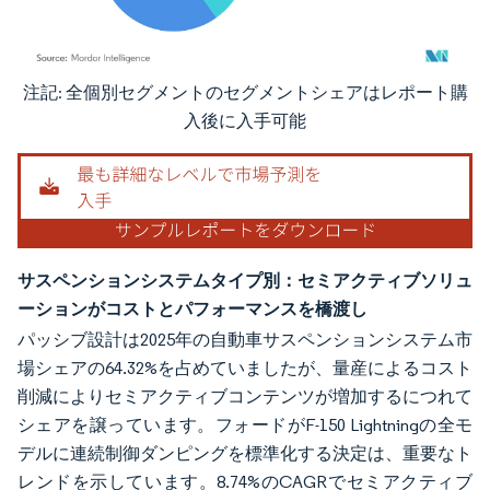
注記: 全個別セグメントのセグメントシェアはレポート購
画像 © Mordor Intelligence。再利用にはCC BY 4.0の表示が必要です。
入後に入手可能
サスペンションシステムタイプ別：セミアクティブソリュ
ーションがコストとパフォーマンスを橋渡し
パッシブ設計は2025年の自動車サスペンションシステム市
場シェアの64.32%を占めていましたが、量産によるコスト
削減によりセミアクティブコンテンツが増加するにつれて
シェアを譲っています。フォードがF-150 Lightningの全モ
デルに連続制御ダンピングを標準化する決定は、重要なト
レンドを示しています。8.74%のCAGRでセミアクティブ