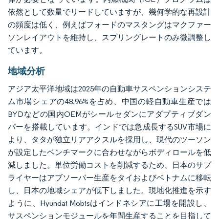
依然として数量でリードしていますが、幾何学的な再設計
の頻度は低く、例えばフォードのマスタングはマクファー
ソンレイアウトを維持し、スプリングレートのみ微調整し
ています。
地域分析
アジア太平洋地域は2025年の自動車サスペンションシステ
ム市場シェアの48.96%を占め、中国の軽自動車生産では
BYDなどの国内OEMがシールセダンにアダプティブダン
パーを搭載しています。インドでは急成長するSUV市場に
より、タタが独立リアアクスルを採用し、現代のツーソン
が設定したベンチマークに合わせながらボディロールを低
減しました。単位労働コストを削減するため、日本のサプ
ライヤーはアブソーバー生産をタイおよびベトナムに移転
し、日本の地域シェアが低下しました。現地化推進を示す
ように、Hyundai Mobisはインドネシアに工場を開設し、
サスペンションモジュールを年間生産することを目指して