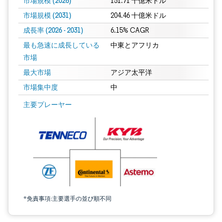
市場規模 (2026)
151.71 十億米ドル
市場規模 (2031)
204.46 十億米ドル
成長率 (2026 - 2031)
6.15% CAGR
最も急速に成長している
中東とアフリカ
市場
最大市場
アジア太平洋
市場集中度
中
画像 © Mordor Intelligence。再利用にはCC BY 4.0の表示が必要です。
主要プレーヤー
*免責事項:主要選手の並び順不同