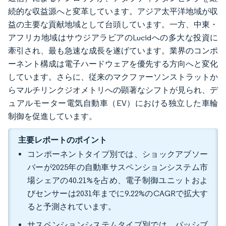
続的な収益源へと変革しています。アジア太平洋地域が収
益の主要な貢献地域として台頭しています。一方、中東・
アフリカ地域はサウジアラビアのLucidへの多大な投資に
牽引され、最も急速な成長を遂げています。業界のコンポ
ーネント構成は電子ハードウェアを優先する方向へと変化
しています。さらに、従来のマクファーソンストラットか
らマルチリンクジオメトリへの顕著なシフトが見られ、デ
ュアルモーター電気自動車（EV）における独立した車輪
制御を促進しています。
主要レポートのポイント
コンポーネントタイプ別では、ショックアブソー
バーが2025年の自動車サスペンションシステム市
場シェアの40.21%を占め、電子制御ユニットおよ
びセンサーは2031年までに9.22%のCAGRで拡大す
ると予測されています。
サスペンションシステムタイプ別では、パッシブ