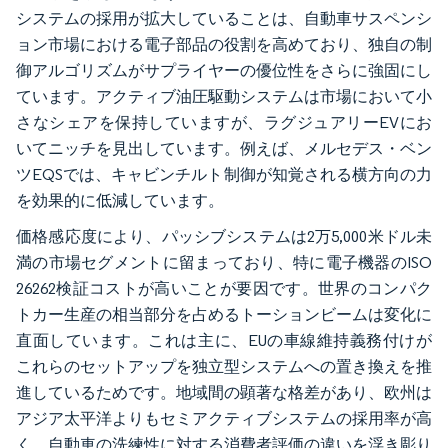
システムの採用が拡大していることは、自動車サスペンシ
ョン市場における電子部品の役割を高めており、独自の制
御アルゴリズムがサプライヤーの優位性をさらに強固にし
ています。アクティブ油圧駆動システムは市場において小
さなシェアを保持していますが、ラグジュアリーEVにお
いてニッチを見出しています。例えば、メルセデス・ベン
ツEQSでは、キャビンチルト制御が知覚される横方向の力
を効果的に低減しています。
価格感応度により、パッシブシステムは2万5,000米ドル未
満の市場セグメントに留まっており、特に電子機器のISO
26262検証コストが高いことが要因です。世界のコンパク
トカー生産の相当部分を占めるトーションビームは変化に
直面しています。これは主に、EUの車線維持義務付けが
これらのセットアップを独立型システムへの置き換えを推
進しているためです。地域間の顕著な格差があり、欧州は
アジア太平洋よりもセミアクティブシステムの採用率が高
く、自動車の洗練性に対する消費者評価の違いを浮き彫り