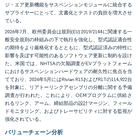
ジ・エア更新機能をサスペンションモジュールに統合する
サプライヤーにとって、文書化とテストの負担を増大させ
ている。
2026年7月、欧州委員会は規則(EU) 2019/2144に関連する一
般安全規則の枠組みの下で執行を強化し、型式認証適合性
の期待をより厳格化するとともに、型式認証済みの特性に
影響を及ぼす可能性のあるソフトウェア更新に制約を設け
た。米国では、NHTSAの欠陥調査がEVプラットフォーム
におけるサスペンションハードウェアの耐久性に焦点を当
てており、2026年5月にはRivian R1SおよびR1Tの114,922台
を対象に、リアトーリンクアセンブリの分離に関する予備
調査が行われた。これにより、OEMプログラムに供給さ
れるリンク、アーム、締結部品の設計マージン、フィール
ドモニタリング、およびトレーサビリティに対する監視が
強化されている。
バリューチェーン分析