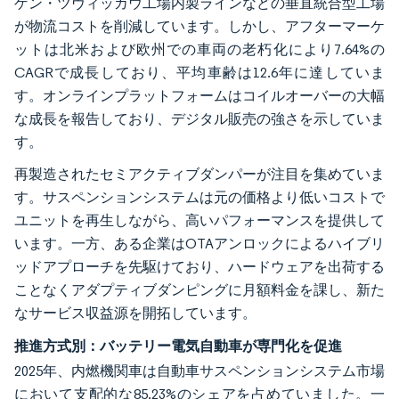
ゲン・ツヴィッカウ工場内製ラインなどの垂直統合型工場
が物流コストを削減しています。しかし、アフターマーケ
ットは北米および欧州での車両の老朽化により7.64%の
CAGRで成長しており、平均車齢は12.6年に達していま
す。オンラインプラットフォームはコイルオーバーの大幅
な成長を報告しており、デジタル販売の強さを示していま
す。
再製造されたセミアクティブダンパーが注目を集めていま
す。サスペンションシステムは元の価格より低いコストで
ユニットを再生しながら、高いパフォーマンスを提供して
います。一方、ある企業はOTAアンロックによるハイブリ
ッドアプローチを先駆けており、ハードウェアを出荷する
ことなくアダプティブダンピングに月額料金を課し、新た
なサービス収益源を開拓しています。
推進方式別：バッテリー電気自動車が専門化を促進
2025年、内燃機関車は自動車サスペンションシステム市場
において支配的な85.23%のシェアを占めていました。一