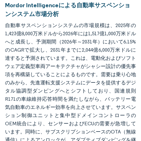
Mordor Intelligenceによる自動車サスペンショ
ンシステム市場分析
自動車サスペンションシステムの市場規模は、2025年の
1,423億8,000万米ドルから2026年には1,517億1,000万米ドル
へと成長し、予測期間（2026年～2031年）において6.15%
のCAGRで拡大し、2031年までに2,044億6,000万米ドルに
達すると予測されています。これは、電動化およびソフト
ウェア定義型車両アーキテクチャがシャシー設計の優先事
項を再構築していることによるものです。需要は乗り心地
のみから、先進運転支援システムにデータを提供するデジ
タル協調型ダンピングへとシフトしており、国連規則
R171の車線維持応答時間を満たしながら、バッテリー電
気自動車のエネルギー効率を向上させています。サスペン
ション制御ユニットと集中型ドメインコントローラの
OEM統合により、センサーおよびECUの需要が急増して
います。同時に、サブスクリプションベースのOTA（無線
通信）によるアンロックが、アダプティブダンピングを継