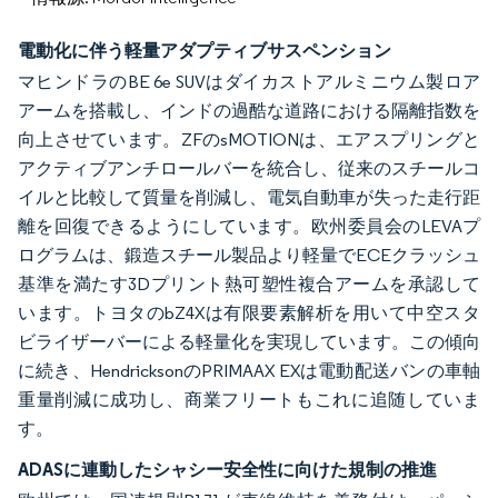
電動化に伴う軽量アダプティブサスペンション
マヒンドラのBE 6e SUVはダイカストアルミニウム製ロア
アームを搭載し、インドの過酷な道路における隔離指数を
向上させています。ZFのsMOTIONは、エアスプリングと
アクティブアンチロールバーを統合し、従来のスチールコ
イルと比較して質量を削減し、電気自動車が失った走行距
離を回復できるようにしています。欧州委員会のLEVAプ
ログラムは、鍛造スチール製品より軽量でECEクラッシュ
基準を満たす3Dプリント熱可塑性複合アームを承認して
います。トヨタのbZ4Xは有限要素解析を用いて中空スタ
ビライザーバーによる軽量化を実現しています。この傾向
に続き、HendricksonのPRIMAAX EXは電動配送バンの車軸
重量削減に成功し、商業フリートもこれに追随していま
す。
ADASに連動したシャシー安全性に向けた規制の推進