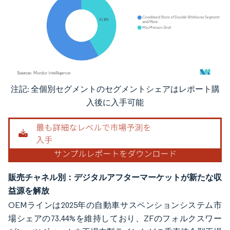
注記: 全個別セグメントのセグメントシェアはレポート購
画像 © Mordor Intelligence。再利用にはCC BY 4.0の表示が必要です。
入後に入手可能
販売チャネル別：デジタルアフターマーケットが新たな収
益源を解放
OEMラインは2025年の自動車サスペンションシステム市
場シェアの73.44%を維持しており、ZFのフォルクスワー