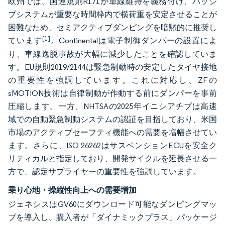
欧州では、国連規則R171が車線維持を義務付け、パッシ
ブシステムが重要な時間枠内で横荷重を安定させることが
困難なため、セミアクティブダンピングを暗黙的に推奨し
[1]
ています
。Continentalは電子制御ダンパーの設置によ
り、車線逸脱事故が大幅に減少したことを確認していま
す。EU規則2019/2144は緊急制動時の安定したタイヤ接地
の重要性を強調しています。これに対応し、ZFの
sMOTION技術は自律制動が作動する前にダンパーを事前
圧縮します。一方、NHTSAの2025年イニシアチブは高速
域での自動緊急制動システムの認証を目指しており、米国
市場のアクティブセーフティ機能への需要を増幅させてい
ます。さらに、ISO 26262はサスペンションECUを安全ク
リティカルと指定しており、開発サイクルを延長させる一
方で、認定サプライヤーの重要性を強調しています。
乗り心地・操縦性向上への需要増加
ジェネシスはGV60にダウンロード可能なダンピングマッ
プを導入し、購入者が「ダイナミックプラス」パッケージ