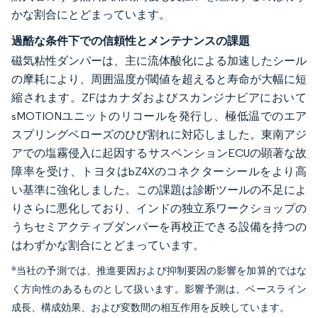
かな割合にとどまっています。
過酷な条件下での信頼性とメンテナンスの課題
磁気粘性ダンパーは、主に流体酸化による加速したシール
の摩耗により、周囲温度が閾値を超えると寿命が大幅に短
縮されます。ZFはカナダおよびスカンジナビアにおいて
sMOTIONユニットのリコールを発行し、極低温でのエア
スプリングベローズのひび割れに対応しました。東南アジ
アでの塩霧侵入に起因するサスペンションECUの顕著な故
障率を受け、トヨタはbZ4Xのコネクターシールをより高
い基準に強化しました。この課題は診断ツールの不足によ
りさらに悪化しており、インドの独立系ワークショップの
うちセミアクティブダンパーを再校正できる設備を持つの
はわずかな割合にとどまっています。
*当社の予測では、推進要因および抑制要因の影響を加算的ではな
く方向性のあるものとして扱います。影響予測は、ベースライン
成長、構成効果、および変数間の相互作用を反映しています。