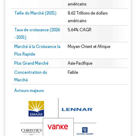
américains
Taille du Marché (2031)
8.62 Trillions de dollars
américains
Taux de croissance (2026
5.64% CAGR
- 2031)
Marché à la Croissance la
Moyen-Orient et Afrique
Plus Rapide
Plus Grand Marché
Asie-Pacifique
Concentration du
Faible
Marché
Image © Mordor Intelligence. La réutilisation nécessite une attribution sous CC 
Acteurs majeurs