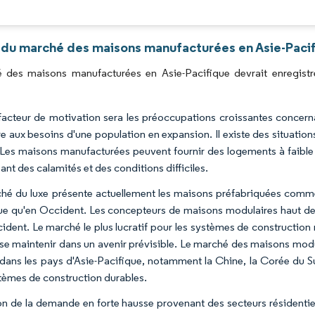
Image © Mordor Intelligence. La réutilisation nécessite une attribution sous CC BY 4.0
 du marché des maisons manufacturées en Asie-Pacif
 des maisons manufacturées en Asie-Pacifique devrait enregist
 facteur de motivation sera les préoccupations croissantes concerna
e aux besoins d'une population en expansion. Il existe des situation
 Les maisons manufacturées peuvent fournir des logements à faible
nt des calamités et des conditions difficiles.
hé du luxe présente actuellement les maisons préfabriquées comme b
ue qu'en Occident. Les concepteurs de maisons modulaires haut de 
cident. Le marché le plus lucratif pour les systèmes de construction 
 se maintenir dans un avenir prévisible. Le marché des maisons mo
dans les pays d'Asie-Pacifique, notamment la Chine, la Corée du S
tèmes de construction durables.
on de la demande en forte hausse provenant des secteurs résidentie