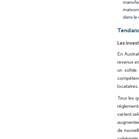
manufac
maisons
dans le
Tendanc
Les inves
En Austra
revenus et
un solide
compétence
locataires.
Tous les 
réglementa
varient se
augmenter 
de nouvell
cohérente à