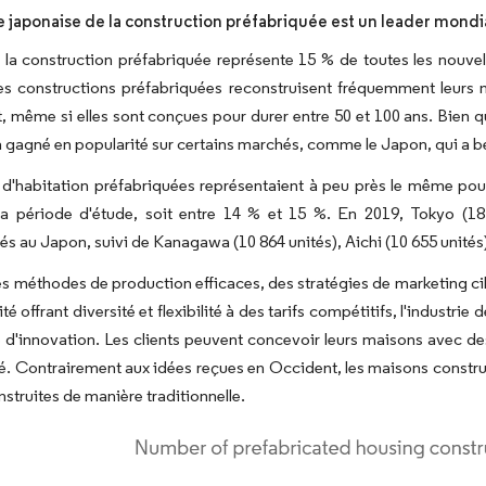
ie japonaise de la construction préfabriquée est un leader mondi
la construction préfabriquée représente 15 % de toutes les nouvel
des constructions préfabriquées reconstruisent fréquemment leurs 
, même si elles sont conçues pour durer entre 50 et 100 ans. Bien que
 a gagné en popularité sur certains marchés, comme le Japon, qui a bén
 d'habitation préfabriquées représentaient à peu près le même pou
la période d'étude, soit entre 14 % et 15 %. En 2019, Tokyo (1
és au Japon, suivi de Kanagawa (10 864 unités), Aichi (10 655 unités),
s méthodes de production efficaces, des stratégies de marketing 
ité offrant diversité et flexibilité à des tarifs compétitifs, l'indus
 d'innovation. Les clients peuvent concevoir leurs maisons avec 
é. Contrairement aux idées reçues en Occident, les maisons constr
nstruites de manière traditionnelle.