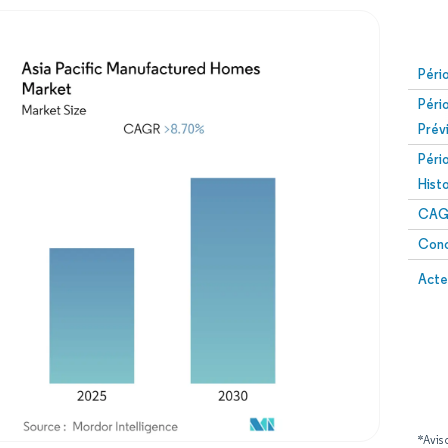
Péri
Péri
Prév
Péri
Hist
CAG
Conc
Acte
*Avis 