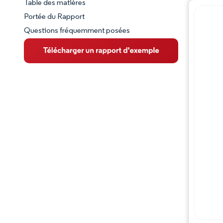
Table des matières
Aperçu du marché
Portée du Rapport
Questions fréquemment posées
VUE D’ENSEMBLE DU MARCHÉ
Principales tendances du marché
Paysage concurrentiel
Évolutions de l'industrie