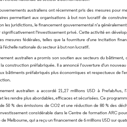
gouvernements australiens ont récemment pris des mesures pour me
ires permettant aux organisations à but non lucratif de construir
lon les juridictions, le financement gouvernemental n'a généralement
significativement l'investissement privé. Cette activité en dévelop
es mesures fédérales, telles que la fourniture d'une incitation fin
 l'échelle nationale du secteur à but non lucratif.
ement australien a promis son soutien aux secteurs du bâtiment, de 
 la construction préfabriquée. Il a annoncé l'ouverture d'un nouveau 
x bâtiments préfabriqués plus économiques et respectueux de l'en
ction.
nement australien a accordé 21,27 millions USD à PrefabAus, l'a
 et les rendre plus abordables, efficaces et sécurisées. Ce program
de 50 % des émissions de CO2 et une réduction de 80 % des déchet
 investissement considérable dans le Centre de formation ARC pour
té de Melbourne, qui a reçu un financement de 6 millions USD sur quat