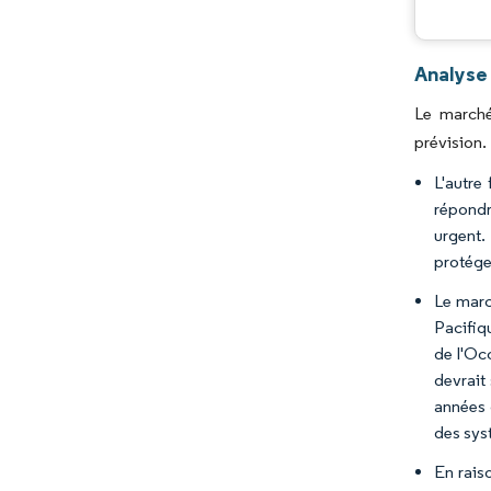
Analyse
Le marché
prévision.
L'autre
répondr
urgent.
protégea
Le marc
Pacifiq
de l'Oc
devrait
années 
des sys
En rais