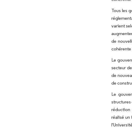
Tous les 
réglementa
varient se
augmenter 
de nouvell
cohérente à
Le gouvern
secteur de
de nouveau
de constru
Le gouver
structures
réduction 
réalisé un
l'Universi