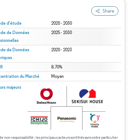
Share
ode d'étude
2020 - 2030
ode de Données
2025 - 2030
isionnelles
ode de Données
2020 - 2023
oriques
R
8.70%
entration du Marché
Moyen
urs majeurs
de non-responsabilité : les principaux acteurs sont triés sans ordre particulier