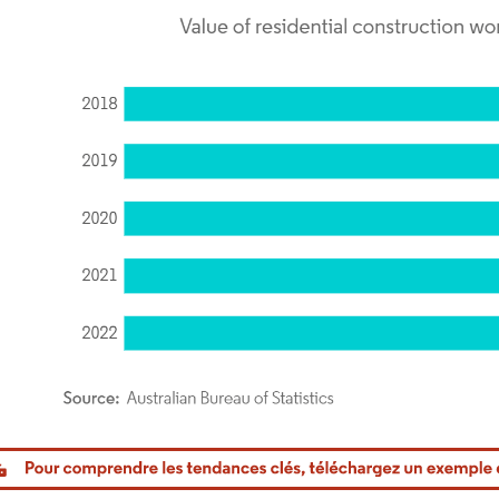
or Intelligence. La réutilisation nécessite une attribution sous CC BY 4.0.