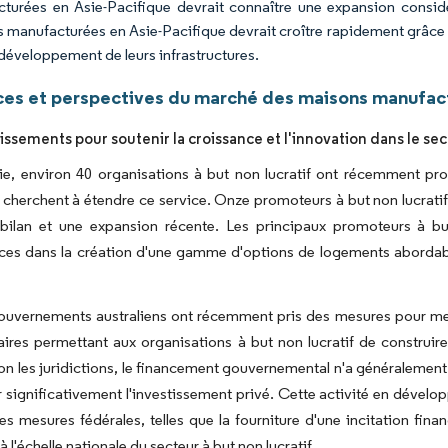
turées en Asie-Pacifique devrait connaître une expansion consid
 manufacturées en Asie-Pacifique devrait croître rapidement grâce a
 développement de leurs infrastructures.
es et perspectives du marché des maisons manufact
tissements pour soutenir la croissance et l'innovation dans le s
lie, environ 40 organisations à but non lucratif ont récemment p
 cherchent à étendre ce service. Onze promoteurs à but non lucratif
 bilan et une expansion récente. Les principaux promoteurs à bu
s dans la création d'une gamme d'options de logements abordables,
gouvernements australiens ont récemment pris des mesures pour me
ires permettant aux organisations à but non lucratif de construir
lon les juridictions, le financement gouvernemental n'a généralement
significativement l'investissement privé. Cette activité en dévelop
es mesures fédérales, telles que la fourniture d'une incitation fin
 l'échelle nationale du secteur à but non lucratif.